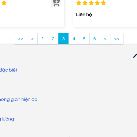
Liên hệ
<<
<
1
2
3
4
5
6
>
>>
 đặc biệt
hông gian hiện đại
g lượng