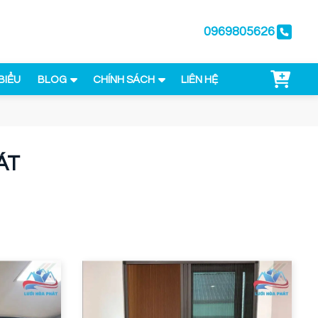
0969805626
BIỂU
BLOG
CHÍNH SÁCH
LIÊN HỆ
ÁT