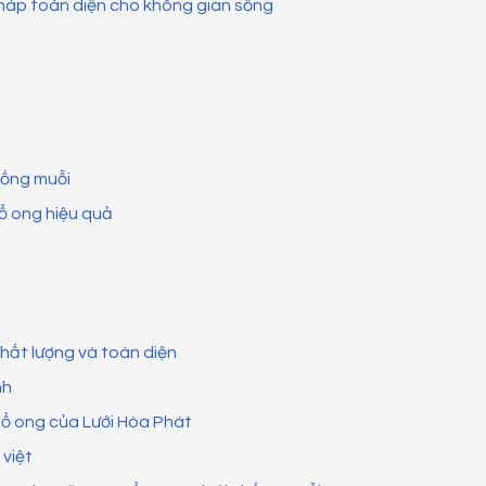
 pháp toàn diện cho không gian sống
chống muỗi
ổ ong hiệu quả
chất lượng và toàn diện
nh
tổ ong của Lưới Hòa Phát
 việt