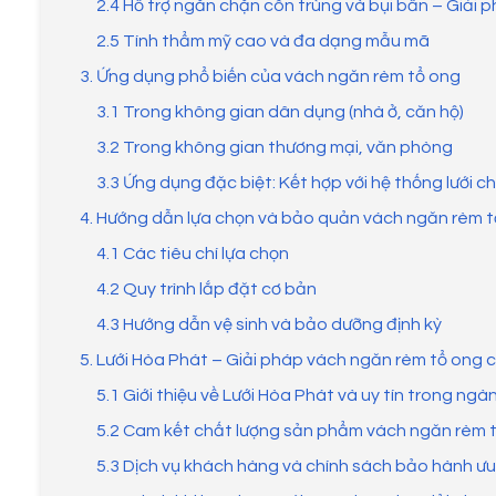
2.4 Hỗ trợ ngăn chặn côn trùng và bụi bẩn – Giải
2.5 Tính thẩm mỹ cao và đa dạng mẫu mã
3. Ứng dụng phổ biến của vách ngăn rèm tổ ong
3.1 Trong không gian dân dụng (nhà ở, căn hộ)
3.2 Trong không gian thương mại, văn phòng
3.3 Ứng dụng đặc biệt: Kết hợp với hệ thống lưới 
4. Hướng dẫn lựa chọn và bảo quản vách ngăn rèm t
4.1 Các tiêu chí lựa chọn
4.2 Quy trình lắp đặt cơ bản
4.3 Hướng dẫn vệ sinh và bảo dưỡng định kỳ
5. Lưới Hòa Phát – Giải pháp vách ngăn rèm tổ ong 
5.1 Giới thiệu về Lưới Hòa Phát và uy tín trong ngà
5.2 Cam kết chất lượng sản phẩm vách ngăn rèm 
5.3 Dịch vụ khách hàng và chính sách bảo hành ưu