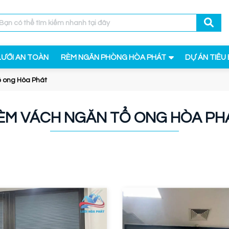
LƯỚI AN TOÀN
RÈM NGĂN PHÒNG HÒA PHÁT
DỰ ÁN TIÊU 
 ong Hòa Phát
ÈM VÁCH NGĂN TỔ ONG HÒA PH