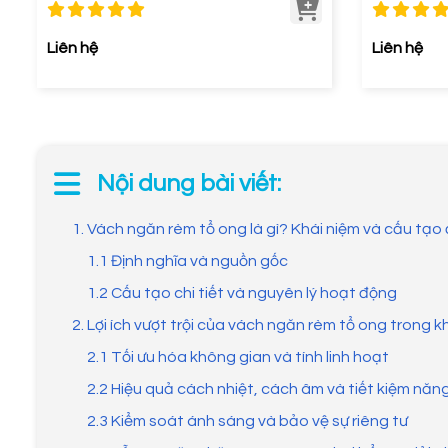
Liên hệ
Liên hệ
Nội dung bài viết:
1. Vách ngăn rèm tổ ong là gì? Khái niệm và cấu tạo
1.1 Định nghĩa và nguồn gốc
1.2 Cấu tạo chi tiết và nguyên lý hoạt động
2. Lợi ích vượt trội của vách ngăn rèm tổ ong trong k
2.1 Tối ưu hóa không gian và tính linh hoạt
2.2 Hiệu quả cách nhiệt, cách âm và tiết kiệm năn
2.3 Kiểm soát ánh sáng và bảo vệ sự riêng tư