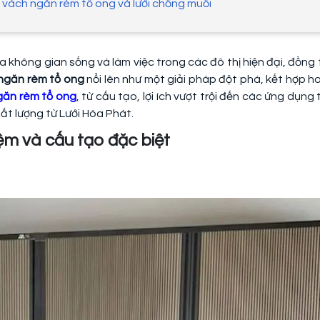
áp vách ngăn rèm tổ ong và lưới chống muỗi
 không gian sống và làm việc trong các đô thị hiện đại, đồng t
ngăn rèm tổ ong
nổi lên như một giải pháp đột phá, kết hợp ho
găn rèm tổ ong
, từ cấu tạo, lợi ích vượt trội đến các ứng dụn
hất lượng từ Lưới Hòa Phát.
iệm và cấu tạo đặc biệt