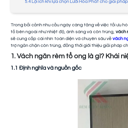
5.4 Lợi ích khi lựa chọn Lưới Hòa Phát cho giải ph
Trong bối cảnh nhu cầu ngày càng tăng về việc tối ưu hóa
tố bên ngoài như nhiệt độ, ánh sáng và côn trùng,
vách 
sẽ cung cấp cái nhìn toàn diện và chuyên sâu về
vách n
trợ ngăn chặn côn trùng, đồng thời giới thiệu giải pháp c
1. Vách ngăn rèm tổ ong là gì? Khái n
1.1 Định nghĩa và nguồn gốc