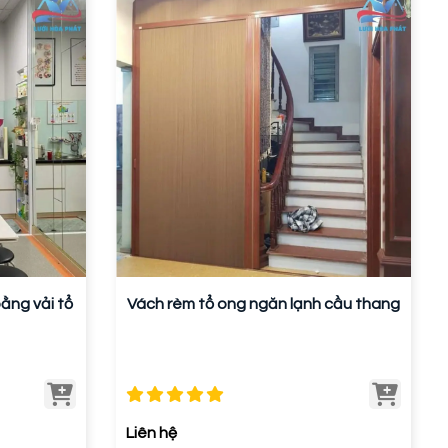
ằng vải tổ
Vách rèm tổ ong ngăn lạnh cầu thang
Liên hệ