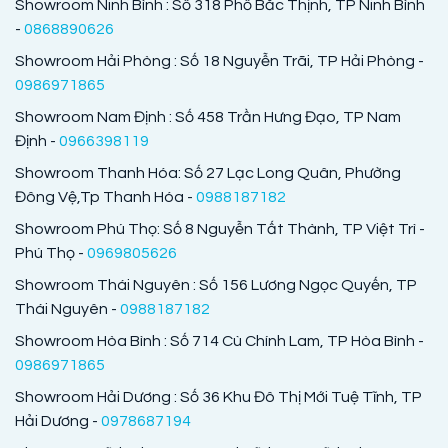
Showroom Ninh Bình : Số 318 Phố Bắc Thịnh, TP Ninh Bình
-
0868890626
Showroom Hải Phòng : Số 18 Nguyễn Trãi, TP Hải Phòng -
0986971865
Showroom Nam Định : Số 458 Trần Hưng Đạo, TP Nam
Định -
0966398119
Showroom Thanh Hóa: Số 27 Lạc Long Quân, Phường
Đông Vệ,Tp Thanh Hóa -
0988187182
Showroom Phú Thọ: Số 8 Nguyễn Tất Thành, TP Việt Trì -
Phú Thọ -
0969805626
Showroom Thái Nguyên : Số 156 Lương Ngọc Quyến, TP
Thái Nguyên -
0988187182
Showroom Hòa Bình : Số 714 Cù Chính Lam, TP Hòa Bình -
0986971865
Showroom Hải Dương : Số 36 Khu Đô Thị Mới Tuệ Tĩnh, TP
Hải Dương -
0978687194