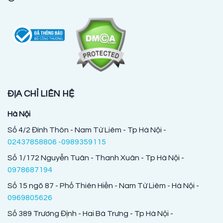
ĐỊA CHỈ LIÊN HỆ
Hà Nội
Số 4/2 Đình Thôn - Nam Từ Liêm - Tp Hà Nội -
02437858806 -0989359115
Số 1/172 Nguyễn Tuân - Thanh Xuân - Tp Hà Nội -
0978687194
Số 15 ngõ 87 - Phố Thiên Hiền - Nam Từ Liêm - Hà Nội -
0969805626
Số 389 Trương Định - Hai Bà Trưng - Tp Hà Nội -