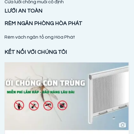
Cửa lưới chống muỗi cố định
LƯỚI AN TOÀN
RÈM NGĂN PHÒNG HÒA PHÁT
Rèm vách ngăn tổ ong Hòa Phát
KẾT NỐI VỚI CHÚNG TÔI