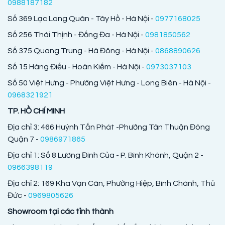
0988187182
Số 369 Lạc Long Quân - Tây Hồ - Hà Nội -
0977168025
Số 256 Thái Thịnh - Đống Đa - Hà Nội -
0981850562
Số 375 Quang Trung - Hà Đông - Hà Nội -
0868890626
Số 15 Hàng Điếu - Hoàn Kiếm - Hà Nội -
0973037103
Số 50 Việt Hưng - Phường Việt Hưng - Long Biên - Hà Nội -
0968321921
TP. HỒ CHÍ MINH
Địa chỉ 3: 466 Huỳnh Tấn Phát -Phường Tân Thuận Đông
Quận 7 -
0986971865
Địa chỉ 1: Số 8 Lương Đình Của - P. Bình Khánh, Quận 2 -
0966398119
Địa chỉ 2: 169 Kha Vạn Cân, Phường Hiệp, Bình Chánh, Thủ
Đức -
0969805626
Showroom tại các tỉnh thành