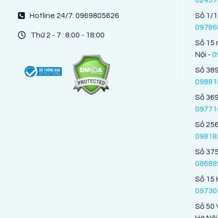
Hotline 24/7: 0969805626
Số 1/1
09786
Thứ 2 - 7 : 8:00 - 18:00
Số 15 
Nội -
0
Số 389
09881
Số 369
09771
Số 256
09818
Số 375
08688
Số 15 
09730
Số 50 
Hà Nội