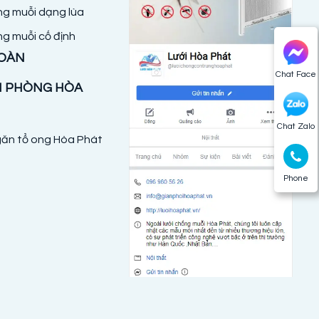
ng muỗi dạng lùa
ng muỗi cố định
TOÀN
Chat Face
N PHÒNG HÒA
Chat Zalo
ăn tổ ong Hòa Phát
Phone