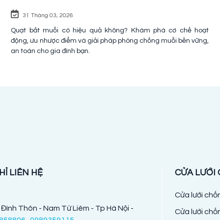
31 Tháng 03, 2026
Quạt bắt muỗi có hiệu quả không? Khám phá cơ chế hoạt
động, ưu nhược điểm và giải pháp phòng chống muỗi bền vững,
an toàn cho gia đình bạn.
HỈ LIÊN HỆ
CỬA LƯỚI
Cửa lưới ch
 Đình Thôn - Nam Từ Liêm - Tp Hà Nội -
Cửa lưới chố
858806 -0989359115