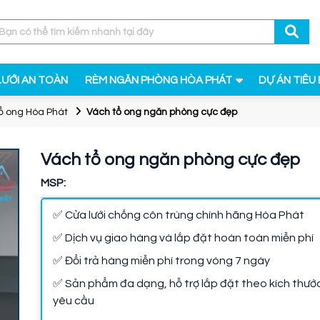
LƯỚI AN TOÀN
RÈM NGĂN PHÒNG HÒA PHÁT
DỰ ÁN TIÊU 
ổ ong Hòa Phát
Vách tổ ong ngăn phòng cực đẹp
Vách tổ ong ngăn phòng cực đẹp
MSP:
✅ Cửa lưới chống côn trùng chính hãng Hòa Phát
✅ Dịch vụ giao hàng và lắp đặt hoàn toàn miễn phí
✅ Đổi trả hàng miễn phí trong vòng 7 ngày
✅ Sản phẩm đa dạng, hỗ trợ lắp đặt theo kích thướ
yêu cầu