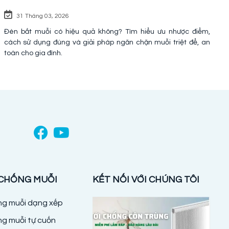
31 Tháng 03, 2026
Đèn bắt muỗi có hiệu quả không? Tìm hiểu ưu nhược điểm,
cách sử dụng đúng và giải pháp ngăn chặn muỗi triệt để, an
toàn cho gia đình.
 CHỐNG MUỖI
KẾT NỐI VỚI CHÚNG TÔI
ống muỗi dạng xếp
ng muỗi tự cuốn