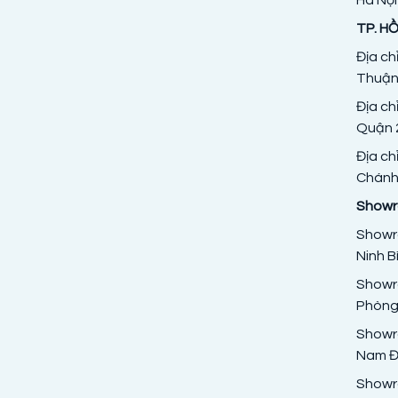
TP. HỒ
Địa ch
Thuận
Địa ch
Quận 2
Địa ch
Chánh,
Showro
Showro
Ninh B
Showro
Phòng
Showr
Nam Đị
Showr