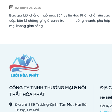
02 Tháng 05, 2026
Báo giá lưới chống muỗi inox 304 uy tín Hòa Phát, chất liệu cao
cấp, bền bỉ chống gỉ, giá cạnh tranh, thi công nhanh, phù hợp
mọi không gian sống.
CÔNG TY TNHH THƯƠNG MẠI & NỘI
ĐỊA C
THẤT HÒA PHÁT
Hà Nội
Địa chỉ: 389 Trương Định, Tân Mai, Hai Bà
Số 4/2
Trưng, Hà Nội
02437