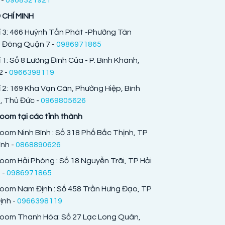
 CHÍ MINH
ỉ 3: 466 Huỳnh Tấn Phát -Phường Tân
 Đông Quận 7 -
0986971865
ỉ 1: Số 8 Lương Đình Của - P. Bình Khánh,
 -
0966398119
ỉ 2: 169 Kha Vạn Cân, Phường Hiệp, Bình
 Thủ Đức -
0969805626
om tại các tỉnh thành
om Ninh Bình : Số 318 Phố Bắc Thịnh, TP
ình -
0868890626
om Hải Phòng : Số 18 Nguyễn Trãi, TP Hải
 -
0986971865
oom Nam Định : Số 458 Trần Hưng Đạo, TP
nh -
0966398119
oom Thanh Hóa: Số 27 Lạc Long Quân,