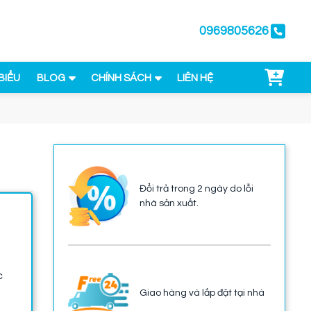
0969805626
BIỂU
BLOG
CHÍNH SÁCH
LIÊN HỆ
Đổi trả trong 2 ngày do lỗi
nhà sản xuất.
c
Giao hàng và lắp đặt tại nhà