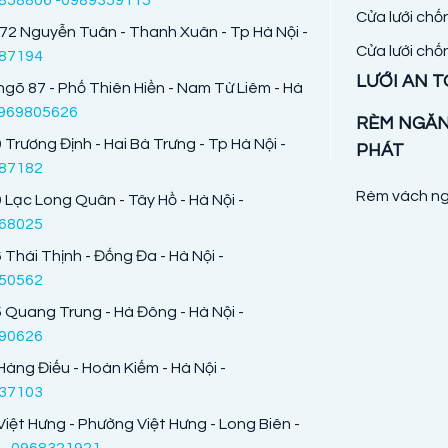
Cửa lưới chố
72 Nguyễn Tuân - Thanh Xuân - Tp Hà Nội -
Cửa lưới chố
87194
LƯỚI AN 
ngõ 87 - Phố Thiên Hiền - Nam Từ Liêm - Hà
969805626
RÈM NGĂ
 Trương Định - Hai Bà Trưng - Tp Hà Nội -
PHÁT
87182
Rèm vách ng
 Lạc Long Quân - Tây Hồ - Hà Nội -
68025
 Thái Thịnh - Đống Đa - Hà Nội -
50562
 Quang Trung - Hà Đông - Hà Nội -
90626
Hàng Điếu - Hoàn Kiếm - Hà Nội -
37103
Việt Hưng - Phường Việt Hưng - Long Biên -
 -
0968321921