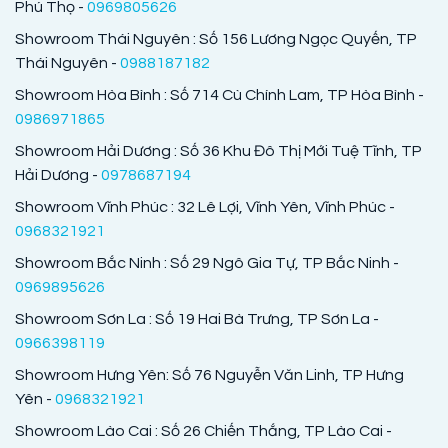
Phú Thọ -
0969805626
Showroom Thái Nguyên : Số 156 Lương Ngọc Quyến, TP
Thái Nguyên -
0988187182
Showroom Hòa Bình : Số 714 Cù Chính Lam, TP Hòa Bình -
0986971865
Showroom Hải Dương : Số 36 Khu Đô Thị Mới Tuệ Tĩnh, TP
Hải Dương -
0978687194
Showroom Vĩnh Phúc : 32 Lê Lợi, Vĩnh Yên, Vĩnh Phúc -
0968321921
Showroom Bắc Ninh : Số 29 Ngô Gia Tự, TP Bắc Ninh -
0969895626
Showroom Sơn La : Số 19 Hai Bà Trưng, TP Sơn La -
0966398119
Showroom Hưng Yên: Số 76 Nguyễn Văn Linh, TP Hưng
Yên -
0968321921
Showroom Lào Cai : Số 26 Chiến Thắng, TP Lào Cai -