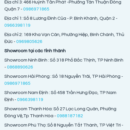
Địa chỉ 3: 466 Huỳnh Tấn Phát -Phường Tân Thuận Đông
Quận 7 -
0986971865
Địa chỉ 1: Số 8 Lương Đình Của - P. Bình Khánh, Quận 2 -
0966398119
Địa chỉ 2: 169 Kha Vạn Cân, Phường Hiệp, Bình Chánh, Thủ
Đức -
0969805626
Showroom tại các tỉnh thành
Showroom Ninh Bình : Số 318 Phố Bắc Thịnh, TP Ninh Bình
-
0868890626
Showroom Hải Phòng : Số 18 Nguyễn Trãi, TP Hải Phòng -
0986971865
Showroom Nam Định : Số 458 Trần Hưng Đạo, TP Nam
Định -
0966398119
Showroom Thanh Hóa: Số 27 Lạc Long Quân, Phường
Đông Vệ,Tp Thanh Hóa -
0988187182
Showroom Phú Thọ: Số 8 Nguyễn Tất Thành, TP Việt Trì -