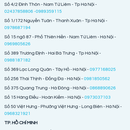
Số 4/2 Đình Thôn - Nam Từ Liêm - Tp Hà Nội -
02437858806 -0989359115
Số 1/172 Nguyễn Tuân - Thanh Xuân - Tp Hà Nội -
0978687194
Số 15 ngõ 87 - Phố Thiên Hiền - Nam Từ Liêm - Hà Nội -
0969805626
Số 389 Trương Định - Hai Bà Trưng - Tp Hà Nội -
0988187182
Số 369 Lạc Long Quân - Tây Hồ - Hà Nội -
0977168025
Số 256 Thái Thịnh - Đống Đa - Hà Nội -
0981850562
Số 375 Quang Trung - Hà Đông - Hà Nội -
0868890626
Số 15 Hàng Điếu - Hoàn Kiếm - Hà Nội -
0973037103
Số 50 Việt Hưng - Phường Việt Hưng - Long Biên - Hà Nội -
0968321921
TP. HỒ CHÍ MINH