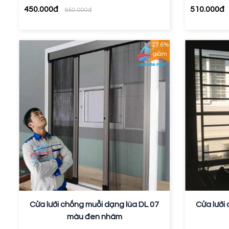
450.000đ
510.000đ
650.000đ
27.6%
giảm
Cửa lưới chống muỗi dạng lùa DL 07
Cửa lưới
màu đen nhám