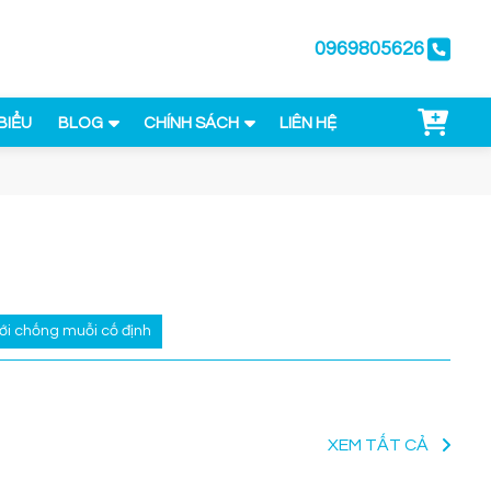
0969805626
BIỂU
BLOG
CHÍNH SÁCH
LIÊN HỆ
ới chống muỗi cố định
XEM TẤT CẢ