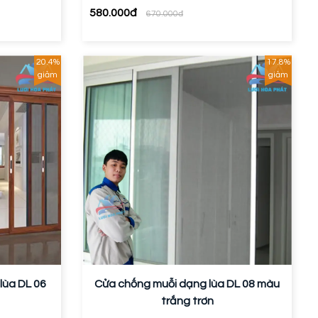
580.000đ
670.000đ
20.4%
17.8%
giảm
giảm
lùa DL 06
Cửa chống muỗi dạng lùa DL 08 màu
trắng trơn