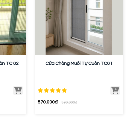
uốn TC 02
Cửa Chống Muỗi Tự Cuốn TC01
570.000đ
890.000đ