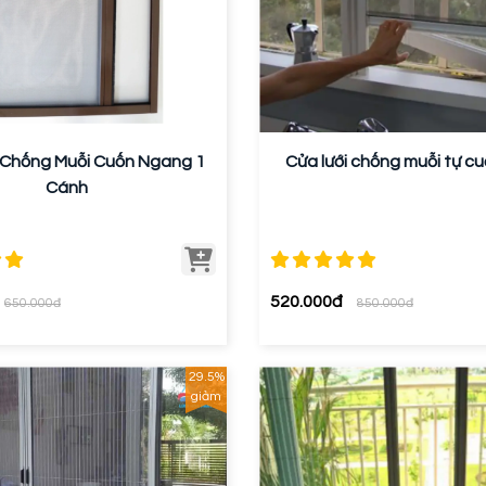
 Chống Muỗi Cuốn Ngang 1
Cửa lưới chống muỗi tự c
Cánh
520.000đ
650.000đ
850.000đ
29.5%
giảm