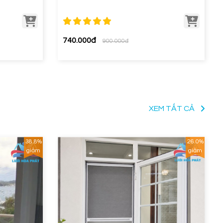
740.000đ
900.000đ
XEM TẤT CẢ
38.8%
26.0%
giảm
giảm