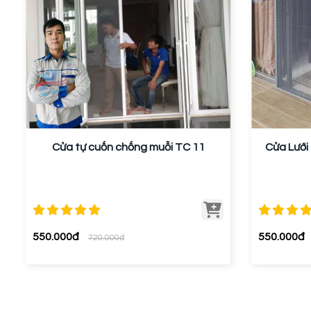
Cửa tự cuốn chống muỗi TC 11
Cửa Lưới
550.000đ
550.000đ
720.000đ