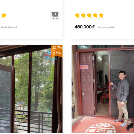
480.000đ
650.000đ
630.000đ
30.7%
giảm