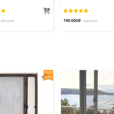
740.000đ
850.000đ
930.000đ
35.4%
giảm