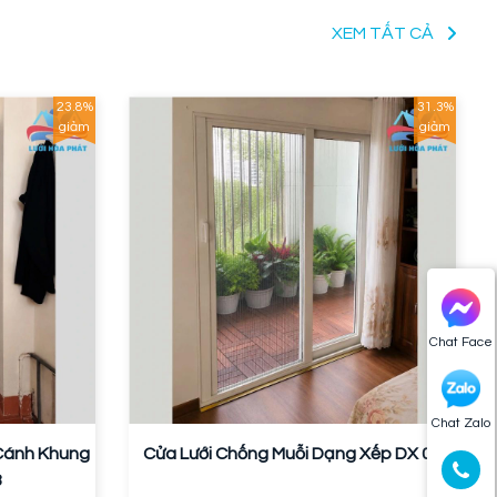
XEM TẤT CẢ
23.8%
31.3%
giảm
giảm
Chat Face
Chat Zalo
 Cánh Khung
Cửa Lưới Chống Muỗi Dạng Xếp DX 08
3