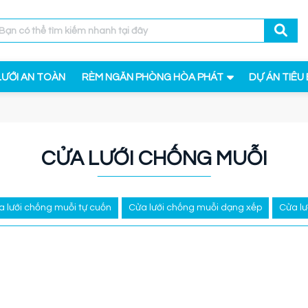
LƯỚI AN TOÀN
RÈM NGĂN PHÒNG HÒA PHÁT
DỰ ÁN TIÊU 
CỬA LƯỚI CHỐNG MUỖI
a lưới chống muỗi tự cuốn
Cửa lưới chống muỗi dạng xếp
Cửa lư