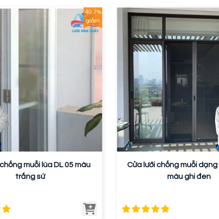
40.7%
giảm
 chống muỗi lùa DL 05 màu
Cửa lưới chống muỗi dạng 
trắng sứ
màu ghi đen