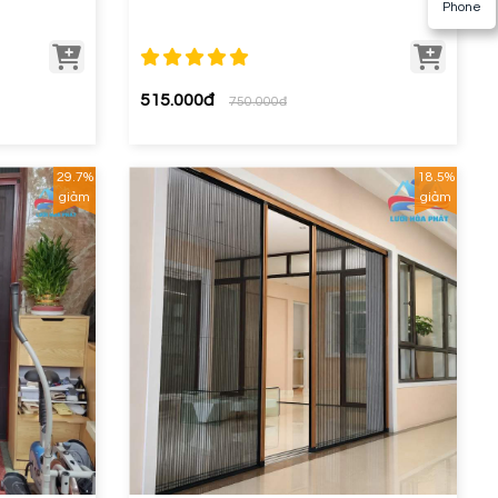
Phone
515.000đ
750.000đ
29.7%
18.5%
giảm
giảm