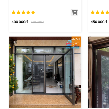
430.000đ
450.000đ
580.000đ
20.0%
giảm