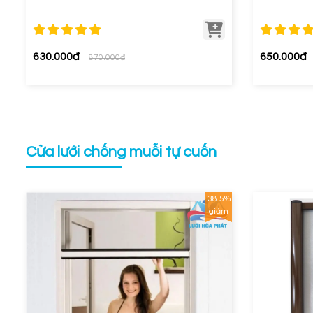
630.000đ
650.000đ
870.000đ
Cửa lưới chống muỗi tự cuốn
38.5%
giảm