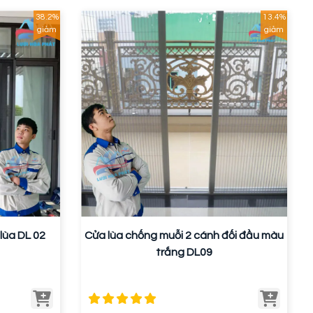
38.2%
13.4%
giảm
giảm
lùa DL 02
Cửa lùa chống muỗi 2 cánh đối đầu màu
trắng DL09