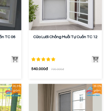
uốn TC 06
Cửa Lưới Chống Muỗi Tự Cuốn TC 12
540.000đ
730.000đ
36.8%
36.0%
giảm
giảm