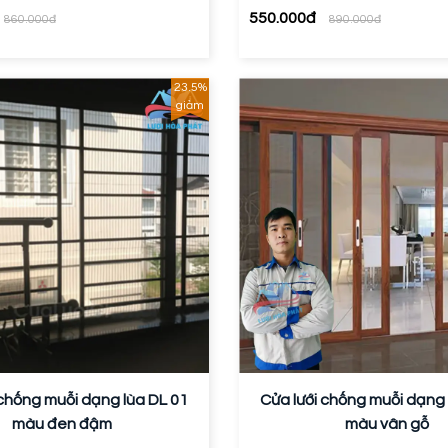
550.000đ
860.000đ
890.000đ
23.5%
giảm
 chống muỗi dạng lùa DL 01
Cửa lưới chống muỗi dạng 
màu đen đậm
màu vân gỗ