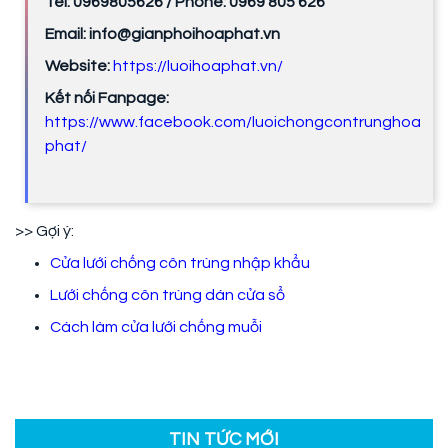
Tel: 0969805626 / Phone: 0969 805 626
Email: info@gianphoihoaphat.vn
Website:
https://luoihoaphat.vn/
Kết nối Fanpage:
https://www.facebook.com/luoichongcontrunghoa
phat/
>> Gợi ý:
Cửa lưới chống côn trùng nhập khẩu
Lưới chống côn trùng dán cửa sổ
Cách làm cửa lưới chống muỗi
TIN TỨC MỚI