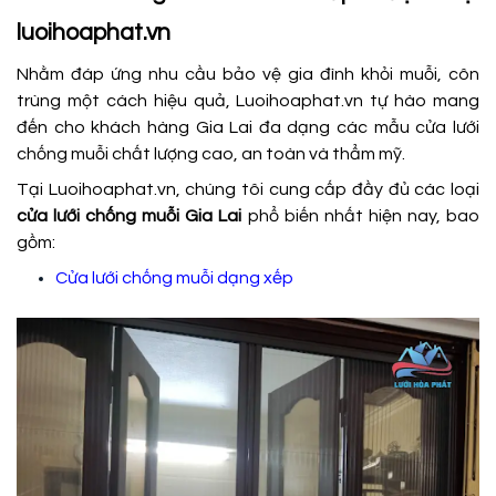
luoihoaphat.vn
Nhằm đáp ứng nhu cầu bảo vệ gia đình khỏi muỗi, côn
trùng một cách hiệu quả, Luoihoaphat.vn tự hào mang
đến cho khách hàng Gia Lai đa dạng các mẫu cửa lưới
chống muỗi chất lượng cao, an toàn và thẩm mỹ.
Tại Luoihoaphat.vn, chúng tôi cung cấp đầy đủ các loại
cửa lưới chống muỗi Gia Lai
phổ biến nhất hiện nay, bao
gồm:
Cửa lưới chống muỗi dạng xếp