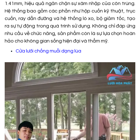
1.41mm, hiệu quả ngăn chặn sự xâm nhập của côn trùng.
Hệ thống bao gồm các phần như hộp cuốn kỹ thuật, trục
cuốn, ray dẫn đường và hệ thống lò xo, bộ giảm tốc, tạo
ra sự tự động trong quá trình sử dụng. Không chỉ đáp ứng
nhu cầu về chức năng, sản phẩm còn là sự lựa chọn hoàn
hảo cho không gian sống hiện đại và thẩm mỹ.
Cửa lưới chống muỗi dạng lùa