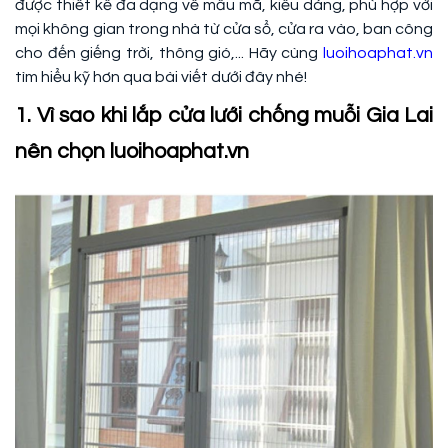
được thiết kế đa dạng về mẫu mã, kiểu dáng, phù hợp với
mọi không gian trong nhà từ cửa sổ, cửa ra vào, ban công
cho đến giếng trời, thông gió,... Hãy cùng
luoihoaphat.vn
tìm hiểu kỹ hơn qua bài viết dưới đây nhé!
1. Vì sao khi lắp cửa lưới chống muỗi Gia Lai
nên chọn luoihoaphat.vn