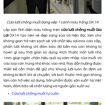
Cửa lưới chống muỗi dạng xếp 1 cánh màu trắng DX 14
Lớp sơn tĩnh điện màu trắng trên
cửa lưới chống muỗi Gia
Lai
DX14 tạo nên vẻ đẹp sáng sủa và hiện đại, làm cho
không gian trở nên sạch sẽ. Với chất liệu sợi inox cao cấp,
phần lưới không chỉ đảm bảo độ bền mà còn không bị
hoen gỉ sau thời gian sử dụng. Kích thước mắt lưới nhỏ
1mm giúp ngăn chặn hiệu quả sự xâm nhập của muỗi và
các loại côn trùng nhỏ khác vào nhà. Ray dẫn hướng được
thiết kế cẩn thận để giữ cho khung lưới luôn ổn định và
không bị lệch khi di chuyển, với kích thước nhỏ gọn không
làm cản trở việc sử dụng. Sản phẩm được sản xuất tại Việt
Nam, đảm bảo về chất lượng và nguồn gốc xuất xứ.
Cửa lưới chống muỗi tự cuốn