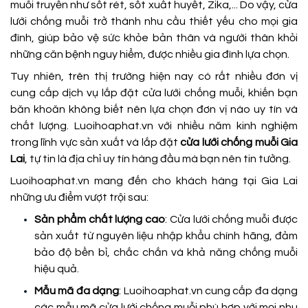
muỗi truyền như sốt rét, sốt xuất huyết, Zika,... Do vậy, cửa
lưới chống muỗi trở thành nhu cầu thiết yếu cho mọi gia
đình, giúp bảo vệ sức khỏe bản thân và người thân khỏi
những căn bệnh nguy hiểm, được nhiều gia đình lựa chọn.
Tuy nhiên, trên thị trường hiện nay có rất nhiều đơn vị
cung cấp dịch vụ lắp đặt cửa lưới chống muỗi, khiến bạn
băn khoăn không biết nên lựa chọn đơn vị nào uy tín và
chất lượng. Luoihoaphat.vn với nhiều năm kinh nghiệm
trong lĩnh vực sản xuất và lắp đặt
cửa lưới chống muỗi Gia
Lai
, tự tin là địa chỉ uy tín hàng đầu mà bạn nên tin tưởng.
Luoihoaphat.vn mang đến cho khách hàng tại Gia Lai
những ưu điểm vượt trội sau:
Sản phẩm chất lượng cao
: Cửa lưới chống muỗi được
sản xuất từ nguyên liệu nhập khẩu chính hãng, đảm
bảo độ bền bỉ, chắc chắn và khả năng chống muỗi
hiệu quả.
Mẫu mã đa dạng
: Luoihoaphat.vn cung cấp đa dạng
các mẫu mã cửa lưới chống muỗi phù hợp với mọi nhu