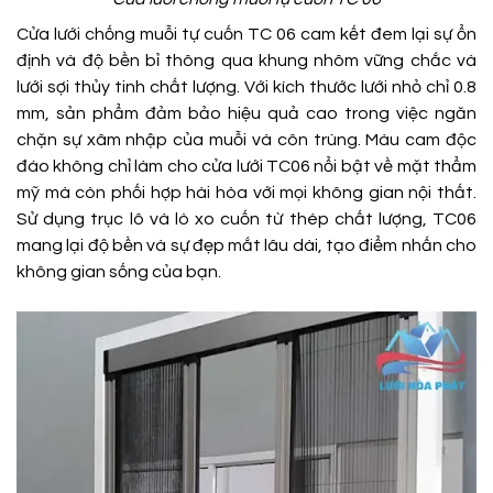
Cửa lưới chống muỗi tự cuốn TC 06 cam kết đem lại sự ổn
định và độ bền bỉ thông qua khung nhôm vững chắc và
lưới sợi thủy tinh chất lượng. Với kích thước lưới nhỏ chỉ 0.8
mm, sản phẩm đảm bảo hiệu quả cao trong việc ngăn
chặn sự xâm nhập của muỗi và côn trùng. Màu cam độc
đáo không chỉ làm cho cửa lưới TC06 nổi bật về mặt thẩm
mỹ mà còn phối hợp hài hòa với mọi không gian nội thất.
Sử dụng trục lô và lò xo cuốn từ thép chất lượng, TC06
mang lại độ bền và sự đẹp mắt lâu dài, tạo điểm nhấn cho
không gian sống của bạn.