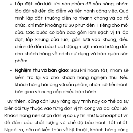
Lắp đặt cửa lưới
: Khi sản phẩm đã sẵn sàng, nhóm
lắp đặt sẽ đến địa điểm và tiến hành công việc. Quá
trình lắp đặt thường diễn ra nhanh chóng và có tổ
chức, chỉ mất khoảng từ 30 phút đến 1 tiếng cho mỗi
cửa. Các bước cơ bản bao gồm làm sạch vị trí lắp
đặt, lắp khung cửa lưới, gắn lưới vào khung, điều
chỉnh để đảm bảo hoạt động mượt mà và hướng dẫn
cho khách hàng về cách sử dụng và bảo quản sản
phẩm.
Nghiệm thu và bàn giao
: Sau khi hoàn tất, nhóm sẽ
kiểm tra lại và cho khách hàng nghiệm thu. Nếu
khách hàng hài lòng với sản phẩm, nhóm sẽ tiến hành
bàn giao và cung cấp phiếu bảo hành.
Tuy nhiên, cũng cần lưu ý rằng quy trình này có thể có sự
biến đổi tùy thuộc vào từng đơn vị thi công và loại cửa lưới.
Khách hàng nên chọn đơn vị có uy tín như luoihoaphat.vn
để đảm bảo chất lượng và chế độ bảo hành tốt nhất.
Ngoài ra, nếu có kiến thức về kỹ thuật, khách hàng cũng