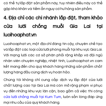
có thể tự lắp đặt sản phẩm này, tuy nhiên điều này có thể
gặp khó khăn và tiềm ẩn nguy cơ hư hỏng sản phẩm.
4. Địa chỉ các chi nhánh lắp đặt, tham khảo
cửa lưới chống muỗi Gia Lai tại
luoihoaphat.vn
Luoihoaphat.vn, một địa chỉ đáng tin cậy, chuyên chế tạo
và lắp đặt các loại cửa lưới phòng muỗi tại khu vực Gia Lai.
Với mạng lưới các cơ sở phân phối rộng khắp và đội ngũ
nhân viên chuyên nghiệp, nhiệt tình, Luoihoaphat.vn cam
kết mang đến cho quý khách hàng những sản phẩm chất
lượng hàng đầu cùng dịch vụ hoàn hảo.
Chúng tôi không chỉ cung cấp dịch vụ lắp đặt của lưới
chất lượng cao tại Gia Lai mà còn mở rộng phạm vi phục
vụ đến những khu vực lân cận, bao gồm cả việc thi công
cửa lưới chống muỗi tại Kum Tum
, luôn sẳn lòng đáp ứng
mọi nhu cầu của quý khách hàng.