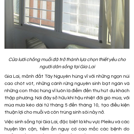
Cửa lưới chống muỗi đã trở thành lựa chọn thiết yếu cho
người dân sống tại Gia Lai
Gia Lai, mảnh đất Tây Nguyên hùng vĩ với những ngọn núi
cao chót vót, những cánh rừng nguyên sinh bạt ngàn và
những con thác hùng vĩ luôn là điểm đến thu hút du khách
thập phương. Nơi đây sở hữu khí hậu nhiệt đới gió mùa, với
mùa mưa kéo dài từ tháng 5 đến tháng 10, tạo điều kiện
thuận lợi cho muỗi và côn trùng sinh sôi nảy nở.
Việc sinh sống tại Gia Lai, đặc biệt là khu vực Pleiku và các
huyện lân cận, tiềm ẩn nguy cơ cao mắc các bệnh do