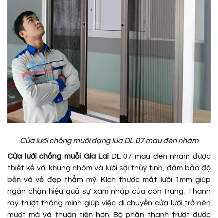
Cửa lưới chống muỗi dạng lùa DL 07 màu đen nhám
Cửa lưới chống muỗi Gia Lai
DL 07 màu đen nhám được
thiết kế với khung nhôm và lưới sợi thủy tinh, đảm bảo độ
bền và vẻ đẹp thẩm mỹ. Kích thước mắt lưới 1mm giúp
ngăn chặn hiệu quả sự xâm nhập của côn trùng. Thanh
ray trượt thông minh giúp việc di chuyển cửa lưới trở nên
mượt mà và thuận tiện hơn. Bộ phận thanh trượt được