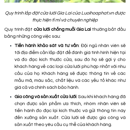
Quy trình lắp đặt cửa lưới Gia Lai của Luoihoaphat.vn được
thực hiện tỉ mỉ và chuyên nghiệp
Quy trình đặt
cửa lưới chống muỗi Gia Lai
thường bắt đầu
bằng những công việc sau:
Tiến hành khảo sát và tư vấn
: Đội ngũ nhân viên sẽ
tới địa điểm cần lắp đặt để đánh giá tình hình hiện tại
và đo đạc kích thước cửa, sau đó họ sẽ gợi ý cho
khách hàng về các loại cửa lưới phù hợp nhất với nhu
cầu của họ. Khách hàng sẽ được thông tin về các
mẫu mã, màu sắc, chất liệu và các yếu tố khác như
giá cả và chính sách bảo hành.
Gia công và sản xuất cửa lưới
: Sau khi khách hàng đã
chọn được sản phẩm ưa thích, nhóm nhân viên sẽ
tiến hành đo đạc lại kích thước và gửi thông tin này
đến xưởng sản xuất. Cửa lưới sẽ được gia công và
sản xuất theo yêu cầu cụ thể của khách hàng.