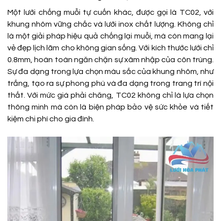
Một lưới chống muỗi tự cuốn khác, được gọi là TC02, với
khung nhôm vững chắc và lưới inox chất lượng. Không chỉ
là một giải pháp hiệu quả chống lại muỗi, mà còn mang lại
vẻ đẹp lịch lãm cho không gian sống. Với kích thước lưới chỉ
0.8mm, hoàn toàn ngăn chặn sự xâm nhập của côn trùng.
Sự đa dạng trong lựa chọn màu sắc của khung nhôm, như
trắng, tạo ra sự phong phú và đa dạng trong trang trí nội
thất. Với mức giá phải chăng, TC02 không chỉ là lựa chọn
thông minh mà còn là biện pháp bảo vệ sức khỏe và tiết
kiệm chi phí cho gia đình.