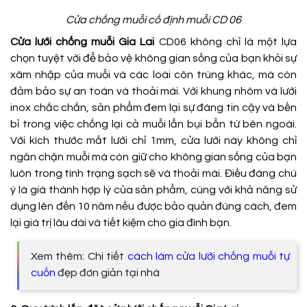
Cửa chống muỗi cố định muỗi CD 06
Cửa lưới chống muỗi Gia Lai
CD06 không chỉ là một lựa
chọn tuyệt vời để bảo vệ không gian sống của bạn khỏi sự
xâm nhập của muỗi và các loài côn trùng khác, mà còn
đảm bảo sự an toàn và thoải mái. Với khung nhôm và lưới
inox chắc chắn, sản phẩm đem lại sự đáng tin cậy và bền
bỉ trong việc chống lại cả muỗi lẫn bụi bẩn từ bên ngoài.
Với kích thước mắt lưới chỉ 1mm, cửa lưới này không chỉ
ngăn chặn muỗi mà còn giữ cho không gian sống của bạn
luôn trong tình trạng sạch sẽ và thoải mái. Điều đáng chú
ý là giá thành hợp lý của sản phẩm, cùng với khả năng sử
dụng lên đến 10 năm nếu được bảo quản đúng cách, đem
lại giá trị lâu dài và tiết kiệm cho gia đình bạn.
Xem thêm: Chi tiết
cách làm cửa lưới chống muỗi tự
cuốn
đẹp đơn giản tại nhà