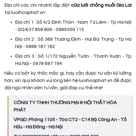
Địa chỉ các chi nhánh lắp đặt
cửa lưới chống muỗi Gia Lai
tại luoihoaphat.vn:
Địa chỉ 1 : Số 4/2 Đình Thôn - Nam Từ Liêm - Tp Hà Nội
- (024)37 858 806 - 0989359 115
Địa chỉ 2 : Số 389 Trương Định - Hai Bà Trưng - Tp Hà
Nội - 0988 187 182
Địa chỉ 3 : Số 1/172 Nguyễn Tuân - Thanh Xuân - Tp
Hà Nội - 0978 687 194
Nếu có bất kỳ thắc mắc gì, hay cần được tư vấn kỹ lưỡng
hơn, xin quý khách vui lòng liên hệ luoihoaphat.vn để được
đội ngũ nhân viên tư vấn, giải đáp cụ thể nhé!
CÔNG TY TNHH THƯƠNG MẠI & NỘI THẤT HÒA
PHÁT
VPGD: Phòng 1105 - Tòa CT2 - C14 Bộ Công An - Tố
Hữu - Hà Đông - Hà Nội