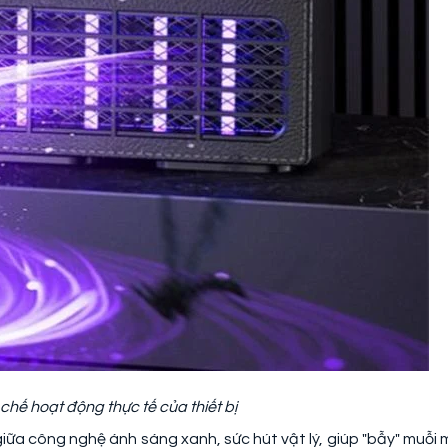
 chế hoạt động thực tế của thiết bị
p giữa công nghệ ánh sáng xanh, sức hút vật lý, giúp "bẫy" muỗi 