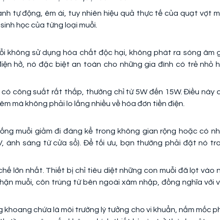
nh tự động, êm ái, tuy nhiên hiệu quả thực tế của quạt vợt m
sinh học của từng loại muỗi.
uỗi không sử dụng hóa chất độc hại, không phát ra sóng âm 
điện hở, nó đặc biệt an toàn cho những gia đình có trẻ nhỏ h
i có công suất rất thấp, thường chỉ từ 5W đến 15W. Điều này 
êm mà không phải lo lắng nhiều về hóa đơn tiền điện.
ống muỗi giảm đi đáng kể trong không gian rộng hoặc có nh
 ánh sáng từ cửa sổ). Để tối ưu, bạn thường phải đặt nó tr
chế lớn nhất. Thiết bị chỉ tiêu diệt những con muỗi đã lọt vào 
ặn muỗi, côn trùng từ bên ngoài xâm nhập, đồng nghĩa với v
ong khoang chứa là môi trường lý tưởng cho vi khuẩn, nấm mốc p