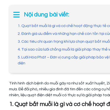
Nội dung bài viết:
1. Quạt bắt muỗi là gì và cơ chế hoạt động thực tế củ
2. Đánh giá ưu điểm và những hạn chế còn tồn tại c
3. Các tiêu chí quan trọng khi lựa chọn quạt bắt muỗ
4. Tại sao cửa lưới chống muỗi là giải pháp thay thế v
5. Lưới Hòa Phát – Đơn vị cung cấp giải pháp bảo v
diện
Tình hình dịch bệnh do muỗi gây ra như sốt xuất huyết, Z
mưa. Để đối phó, nhiều gia đình đã tìm đến các công cụ h
nhiên, liệu quạt điện diệt muỗi có thực sự là giải pháp t
1. Quạt bắt muỗi là gì và cơ chế hoạt đ