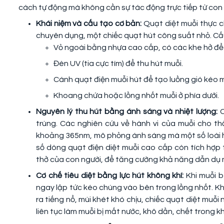
cách tự động mà không cần sự tác động trực tiếp từ con 
Khái niệm và cấu tạo cơ bản:
Quạt diệt muỗi thực ch
chuyên dụng, một chiếc quạt hút công suất nhỏ. C
Vỏ ngoài bằng nhựa cao cấp, có các khe hở để
Đèn UV (tia cực tím) để thu hút muỗi.
Cánh quạt điện muỗi hút để tạo luồng gió kéo m
Khoang chứa hoặc lồng nhốt muỗi ở phía dưới.
Nguyên lý thu hút bằng ánh sáng và nhiệt lượng:
C
trùng. Các nghiên cứu về hành vi của muỗi cho th
khoảng 365nm, mô phỏng ánh sáng mà một số loài h
số dòng quạt điện diệt muỗi cao cấp còn tích hợp 
thở của con người, để tăng cường khả năng dẫn dụ m
Cơ chế tiêu diệt bằng lực hút không khí:
Khi muỗi b
ngay lập tức kéo chúng vào bên trong lồng nhốt. Khá
ra tiếng nổ, mùi khét khó chịu, chiếc quạt diệt muỗi
liên tục làm muỗi bị mất nước, khô dần, chết trong 