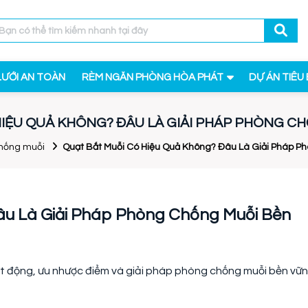
LƯỚI AN TOÀN
RÈM NGĂN PHÒNG HÒA PHÁT
DỰ ÁN TIÊU 
HIỆU QUẢ KHÔNG? ĐÂU LÀ GIẢI PHÁP PHÒNG C
chống muỗi
Quạt Bắt Muỗi Có Hiệu Quả Không? Đâu Là Giải Pháp P
âu Là Giải Pháp Phòng Chống Muỗi Bền
 động, ưu nhược điểm và giải pháp phòng chống muỗi bền vữn