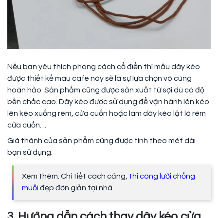
Nếu bạn yêu thích phong cách cổ điển thì mẫu dây kéo
được thiết kế màu cafe này sẽ là sự lựa chọn vô cùng
hoàn hảo. Sản phẩm cũng được sản xuất từ sợi dù có độ
bền chắc cao. Dây kéo được sử dụng để vận hành lên kéo
lên kéo xuống rèm, cửa cuốn hoặc làm dây kéo lật lá rèm
cửa cuốn…
Giá thành của sản phẩm cũng được tính theo mét dài
bạn sử dụng.
Xem thêm: Chi tiết cách căng,
thi công lưới chống
muỗi
đẹp đơn giản tại nhà
3. Hướng dẫn cách thay dây kéo cửa