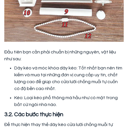
Đầu tiên bạn cần phải chuẩn bị những nguyên, vật liệu
như sau:
Dây kéo và móc khóa dây kéo: Tốt nhất bạn nên tìm
kiếm và mua tại những đơn vị cung cấp uy tín, chất
lượng cao để giúp cho cửa lưới chống muỗi tự cuốn
có độ bền cao nhất.
Kéo: Loại kéo phổ thông mà hầu như có mặt trong
bất cứ ngôi nhà nào.
3.2. Các bước thực hiện
Để thực hiện thay thế dây kéo cửa lưới chống muỗi tự