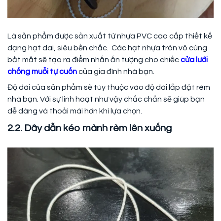
Là sản phẩm được sản xuất từ nhựa PVC cao cấp thiết kế
dạng hạt dai, siêu bền chắc. Các hạt nhựa tròn vô cùng
bắt mắt sẽ tạo ra điểm nhấn ấn tượng cho chiếc
cửa lưới
chống muỗi tự cuốn
của gia đình nhà bạn.
Độ dài của sản phẩm sẽ tùy thuộc vào độ dài lắp đặt rèm
nhà bạn. Với sự linh hoạt như vậy chắc chắn sẽ giúp bạn
dễ dàng và thoải mái hơn khi lựa chọn.
2.2. Dây dẫn kéo mành rèm lên xuống