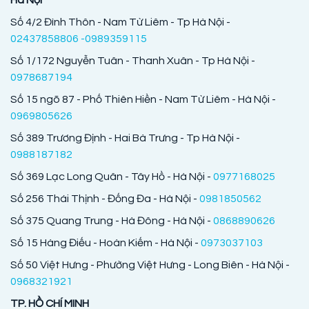
Hà Nội
Số 4/2 Đình Thôn - Nam Từ Liêm - Tp Hà Nội -
02437858806 -0989359115
Số 1/172 Nguyễn Tuân - Thanh Xuân - Tp Hà Nội -
0978687194
Số 15 ngõ 87 - Phố Thiên Hiền - Nam Từ Liêm - Hà Nội -
0969805626
Số 389 Trương Định - Hai Bà Trưng - Tp Hà Nội -
0988187182
Số 369 Lạc Long Quân - Tây Hồ - Hà Nội -
0977168025
Số 256 Thái Thịnh - Đống Đa - Hà Nội -
0981850562
Số 375 Quang Trung - Hà Đông - Hà Nội -
0868890626
Số 15 Hàng Điếu - Hoàn Kiếm - Hà Nội -
0973037103
Số 50 Việt Hưng - Phường Việt Hưng - Long Biên - Hà Nội -
0968321921
TP. HỒ CHÍ MINH