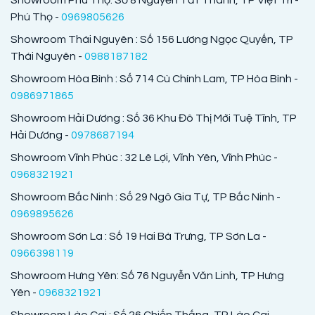
Showroom Phú Thọ: Số 8 Nguyễn Tất Thành, TP Việt Trì -
Phú Thọ -
0969805626
Showroom Thái Nguyên : Số 156 Lương Ngọc Quyến, TP
Thái Nguyên -
0988187182
Showroom Hòa Bình : Số 714 Cù Chính Lam, TP Hòa Bình -
0986971865
Showroom Hải Dương : Số 36 Khu Đô Thị Mới Tuệ Tĩnh, TP
Hải Dương -
0978687194
Showroom Vĩnh Phúc : 32 Lê Lợi, Vĩnh Yên, Vĩnh Phúc -
0968321921
Showroom Bắc Ninh : Số 29 Ngô Gia Tự, TP Bắc Ninh -
0969895626
Showroom Sơn La : Số 19 Hai Bà Trưng, TP Sơn La -
0966398119
Showroom Hưng Yên: Số 76 Nguyễn Văn Linh, TP Hưng
Yên -
0968321921