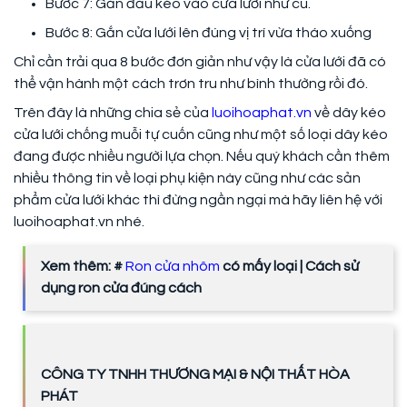
Bước 7: Gắn đầu kéo vào cửa lưới như cũ.
Bước 8: Gắn cửa lưới lên đúng vị trí vừa tháo xuống
Chỉ cần trải qua 8 bước đơn giản như vậy là cửa lưới đã có
thể vận hành một cách trơn tru như bình thường rồi đó.
Trên đây là những chia sẻ của
luoihoaphat.vn
về dây kéo
cửa lưới chống muỗi tự cuốn cũng như một số loại dây kéo
đang được nhiều người lựa chọn. Nếu quý khách cần thêm
nhiều thông tin về loại phụ kiện này cũng như các sản
phẩm cửa lưới khác thì đừng ngần ngại mà hãy liên hệ với
luoihoaphat.vn nhé.
Xem thêm: #
Ron cửa nhôm
có mấy loại | Cách sử
dụng ron cửa đúng cách
CÔNG TY TNHH THƯƠNG MẠI & NỘI THẤT HÒA
PHÁT