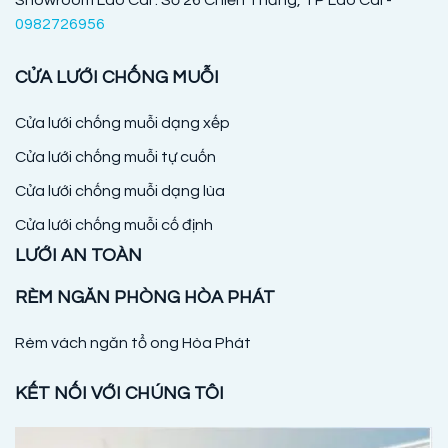
Showroom Lào Cai : Số 26 Chiến Thắng, TP Lào Cai -
0982726956
CỬA LƯỚI CHỐNG MUỖI
Cửa lưới chống muỗi dạng xếp
Cửa lưới chống muỗi tự cuốn
Cửa lưới chống muỗi dạng lùa
Cửa lưới chống muỗi cố định
LƯỚI AN TOÀN
RÈM NGĂN PHÒNG HÒA PHÁT
Rèm vách ngăn tổ ong Hòa Phát
KẾT NỐI VỚI CHÚNG TÔI