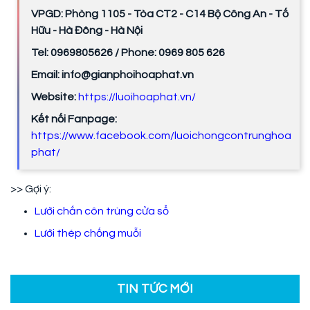
VPGD: Phòng 1105 - Tòa CT2 - C14 Bộ Công An - Tố
Hữu - Hà Đông - Hà Nội
Tel: 0969805626 / Phone: 0969 805 626
Email: info@gianphoihoaphat.vn
Website:
https://luoihoaphat.vn/
Kết nối Fanpage:
https://www.facebook.com/luoichongcontrunghoa
phat/
>> Gợi ý:
Lưới chắn côn trùng cửa sổ
Lưới thép chống muỗi
TIN TỨC MỚI