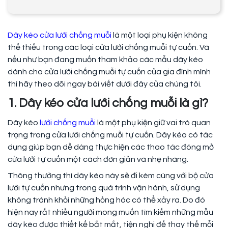
Dây kéo cửa lưới chống muỗi
là một loại phụ kiện không
thể thiếu trong các loại cửa lưới chống muỗi tự cuốn. Và
nếu như bạn đang muốn tham khảo các mẫu dây kéo
dành cho cửa lưới chống muỗi tự cuốn của gia đình mình
thì hãy theo dõi ngay bài viết dưới đây của chúng tôi.
1. Dây kéo cửa lưới chống muỗi là gì?
Dây kéo
lưới chống muỗi
là một phụ kiện giữ vai trò quan
trọng trong cửa lưới chống muỗi tự cuốn. Dây kéo có tác
dụng giúp bạn dễ dàng thực hiện các thao tác đóng mở
cửa lưới tự cuốn một cách đơn giản và nhẹ nhàng.
Thông thường thì dây kéo này sẽ đi kèm cùng với bộ cửa
lưới tự cuốn nhưng trong quá trình vận hành, sử dụng
không tránh khỏi những hỏng hóc có thể xảy ra. Do đó
hiện nay rất nhiều người mong muốn tìm kiếm những mẫu
dây kéo được thiết kế bắt mắt, tiện nghi để thay thế mỗi