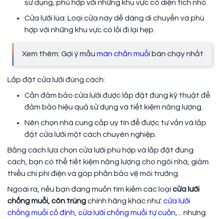
sử dụng, phù hợp với những khu vực có diện tích nhỏ.
Cửa lưới lùa: Loại cửa này dễ dàng di chuyển và phù
hợp với những khu vực có lối đi lại hẹp.
Xem thêm: Gợi ý mẫu
màn chắn muỗi
bán chạy nhất
Lắp đặt cửa lưới đúng cách:
Cần đảm bảo cửa lưới được lắp đặt đúng kỹ thuật để
đảm bảo hiệu quả sử dụng và tiết kiệm năng lượng.
Nên chọn nhà cung cấp uy tín để được tư vấn và lắp
đặt cửa lưới một cách chuyên nghiệp.
Bằng cách lựa chọn cửa lưới phù hợp và lắp đặt đúng
cách, bạn có thể tiết kiệm năng lượng cho ngôi nhà, giảm
thiểu chi phí điện và góp phần bảo vệ môi trường.
Ngoài ra, nếu bạn đang muốn tìm kiếm các loại
cửa lưới
chống muỗi, côn trùng
chính hãng khác như:
cửa lưới
chống muỗi cố định
,
cửa lưới chống muỗi tự cuốn
,... nhưng