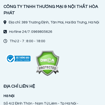
CÔNG TY TNHH THƯƠNG MẠI & NỘI THẤT HÒA
PHÁT
Địa chỉ: 389 Trương Định, Tân Mai, Hai Bà Trưng, Hà Nội
Hotline 24/7: 0969805626
Thứ 2 - 7 : 8:00 - 18:00
ĐỊA CHỈ LIÊN HỆ
Hà Nội
Số 4/2 Đình Thôn - Nam Từ Liêm - Tp Hà Nội -