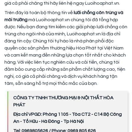
giá cả phải chăng thì hãy liên hệ ngay Luoihoaphat.vn.
Trên đây là toàn bộ thông tin về
lưới chống côn trùng và
môi trường
mà Luoihoaphat.vn chúng tôi đã tổng hợp
được. Nếu bạn đang tìm kiếm các giải pháp lưới chống côn
trùng cho ngôi nhà của mình, Luoihoaphat.vn là địa chỉ
đáng tin cậy. Chúng tôi tự hào là nhà phân phối độc
quyền các sản phẩm thương hiệu Hòa Phát tại Việt Nam
và cam kết mang đến những lựa chọn tốt nhất cho khách
hàng. Với việc liên tục nghiên cứu và cải tiến, chúng tôi
đảm bảo cung cấp những sản phẩm chất lượng cao, tiện
nghi, có giá cả phải chăng và dịch vụ khách hàng tận
tâm, sẵn sàng hỗ trợ mọi thắc mắc của bạn.
CÔNG TY TNHH THƯƠNG MẠI & NỘI THẤT HÒA
PHÁT
Địa chỉ VPGD: Phòng 1105 - Tòa CT2 - C14 Bộ Công
An - Tố Hữu - Hà Đông - Tp Hà Nội
Tel: 0969805626 / Phone: 0969 805 626