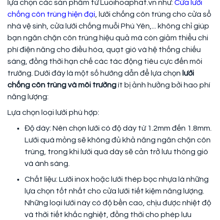
lựa chọn các sản phẩm từ Luoihoaphat.vn như:
Cửa lưới
chống côn trùng hiện đại
, lưới chống côn trùng cho cửa sổ
nhà vệ sinh, cửa lưới chống muỗi Phú Yên,... không chỉ giúp
bạn ngăn chặn côn trùng hiệu quả mà còn giảm thiểu chi
phí điện năng cho điều hòa, quạt gió và hệ thống chiếu
sáng, đồng thời hạn chế các tác động tiêu cực đến môi
trường. Dưới đây là một số hướng dẫn để lựa chọn
lưới
chống côn trùng và môi trường
ít bị ảnh hưởng bởi hao phí
năng lượng:
Lựa chọn loại lưới phù hợp:
Độ dày: Nên chọn lưới có độ dày từ 1.2mm đến 1.8mm.
Lưới quá mỏng sẽ không đủ khả năng ngăn chặn côn
trùng, trong khi lưới quá dày sẽ cản trở lưu thông gió
và ánh sáng.
Chất liệu: Lưới inox hoặc lưới thép bọc nhựa là những
lựa chọn tốt nhất cho cửa lưới tiết kiệm năng lượng.
Những loại lưới này có độ bền cao, chịu được nhiệt độ
và thời tiết khắc nghiệt, đồng thời cho phép lưu