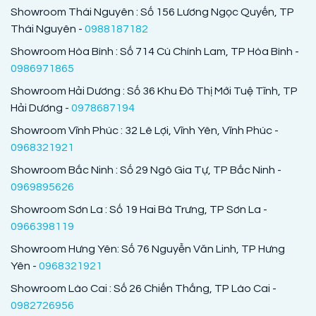
Showroom Thái Nguyên : Số 156 Lương Ngọc Quyến, TP
Thái Nguyên -
0988187182
Showroom Hòa Bình : Số 714 Cù Chính Lam, TP Hòa Bình -
0986971865
Showroom Hải Dương : Số 36 Khu Đô Thị Mới Tuệ Tĩnh, TP
Hải Dương -
0978687194
Showroom Vĩnh Phúc : 32 Lê Lợi, Vĩnh Yên, Vĩnh Phúc -
0968321921
Showroom Bắc Ninh : Số 29 Ngô Gia Tự, TP Bắc Ninh -
0969895626
Showroom Sơn La : Số 19 Hai Bà Trưng, TP Sơn La -
0966398119
Showroom Hưng Yên: Số 76 Nguyễn Văn Linh, TP Hưng
Yên -
0968321921
Showroom Lào Cai : Số 26 Chiến Thắng, TP Lào Cai -
0982726956