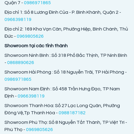
Quận 7 -
0986971865
Địa chỉ 1: Số 8 Lương Đình Của - P. Bình Khánh, Quận 2 -
0966398119
Địa chỉ 2: 169 Kha Vạn Cân, Phường Hiệp, Bình Chánh, Thủ
Đức -
0969805626
Showroom tại các tỉnh thành
Showroom Ninh Bình : Số 318 Phố Bắc Thịnh, TP Ninh Bình
-
0868890626
Showroom Hải Phòng : Số 18 Nguyễn Trãi, TP Hải Phòng -
0986971865
Showroom Nam Định : Số 458 Trần Hưng Đạo, TP Nam
Định -
0966398119
Showroom Thanh Hóa: Số 27 Lạc Long Quân, Phường
Đông Vệ,Tp Thanh Hóa -
0988187182
Showroom Phú Thọ: Số 8 Nguyễn Tất Thành, TP Việt Trì -
Phú Thọ -
0969805626