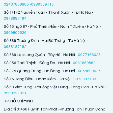
02437858806 -0989359115
Số 1/172 Nguyễn Tuân - Thanh Xuân - Tp Hà Nội -
0978687194
Số 15 ngõ 87 - Phố Thiên Hiền - Nam Từ Liêm - Hà Nội -
0969805626
Số 389 Trương Định - Hai Bà Trưng - Tp Hà Nội -
0988187182
Số 369 Lạc Long Quân - Tây Hồ - Hà Nội -
0977168025
Số 256 Thái Thịnh - Đống Đa - Hà Nội -
0981850562
Số 375 Quang Trung - Hà Đông - Hà Nội -
0868890626
Số 15 Hàng Điếu - Hoàn Kiếm - Hà Nội -
0973037103
Số 50 Việt Hưng - Phường Việt Hưng - Long Biên - Hà Nội -
0968321921
TP. HỒ CHÍ MINH
Địa chỉ 3: 466 Huỳnh Tấn Phát -Phường Tân Thuận Đông