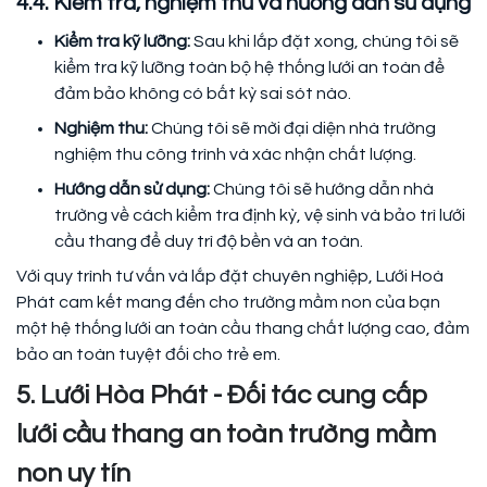
4.4. Kiểm tra, nghiệm thu và hướng dẫn sử dụng
Kiểm tra kỹ lưỡng:
Sau khi lắp đặt xong, chúng tôi sẽ
kiểm tra kỹ lưỡng toàn bộ hệ thống lưới an toàn để
đảm bảo không có bất kỳ sai sót nào.
Nghiệm thu:
Chúng tôi sẽ mời đại diện nhà trường
nghiệm thu công trình và xác nhận chất lượng.
Hướng dẫn sử dụng:
Chúng tôi sẽ hướng dẫn nhà
trường về cách kiểm tra định kỳ, vệ sinh và bảo trì lưới
cầu thang để duy trì độ bền và an toàn.
Với quy trình tư vấn và lắp đặt chuyên nghiệp, Lưới Hoà
Phát cam kết mang đến cho trường mầm non của bạn
một hệ thống lưới an toàn cầu thang chất lượng cao, đảm
bảo an toàn tuyệt đối cho trẻ em.
5. Lưới Hòa Phát - Đối tác cung cấp
lưới cầu thang an toàn trường mầm
non uy tín