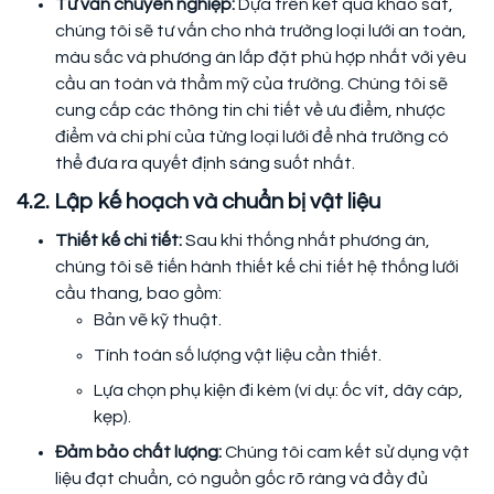
Tư vấn chuyên nghiệp:
Dựa trên kết quả khảo sát,
chúng tôi sẽ tư vấn cho nhà trường loại lưới an toàn,
màu sắc và phương án lắp đặt phù hợp nhất với yêu
cầu an toàn và thẩm mỹ của trường. Chúng tôi sẽ
cung cấp các thông tin chi tiết về ưu điểm, nhược
điểm và chi phí của từng loại lưới để nhà trường có
thể đưa ra quyết định sáng suốt nhất.
4.2. Lập kế hoạch và chuẩn bị vật liệu
Thiết kế chi tiết:
Sau khi thống nhất phương án,
chúng tôi sẽ tiến hành thiết kế chi tiết hệ thống lưới
cầu thang, bao gồm:
Bản vẽ kỹ thuật.
Tính toán số lượng vật liệu cần thiết.
Lựa chọn phụ kiện đi kèm (ví dụ: ốc vít, dây cáp,
kẹp).
Đảm bảo chất lượng:
Chúng tôi cam kết sử dụng vật
liệu đạt chuẩn, có nguồn gốc rõ ràng và đầy đủ