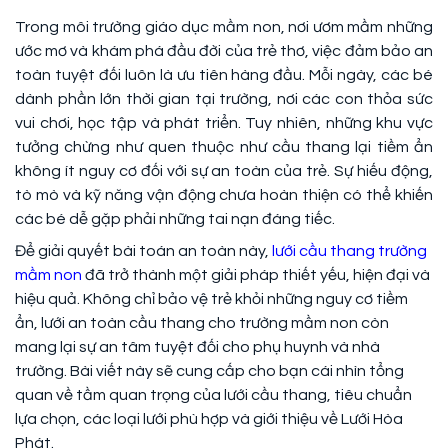
Trong môi trường giáo dục mầm non, nơi ươm mầm những
ước mơ và khám phá đầu đời của trẻ thơ, việc đảm bảo an
toàn tuyệt đối luôn là ưu tiên hàng đầu. Mỗi ngày, các bé
dành phần lớn thời gian tại trường, nơi các con thỏa sức
vui chơi, học tập và phát triển. Tuy nhiên, những khu vực
tưởng chừng như quen thuộc như cầu thang lại tiềm ẩn
không ít nguy cơ đối với sự an toàn của trẻ. Sự hiếu động,
tò mò và kỹ năng vận động chưa hoàn thiện có thể khiến
các bé dễ gặp phải những tai nạn đáng tiếc.
Để giải quyết bài toán an toàn này,
lưới cầu thang trường
mầm non
đã trở thành một giải pháp thiết yếu, hiện đại và
hiệu quả. Không chỉ bảo vệ trẻ khỏi những nguy cơ tiềm
ẩn, lưới an toàn cầu thang cho trường mầm non còn
mang lại sự an tâm tuyệt đối cho phụ huynh và nhà
trường. Bài viết này sẽ cung cấp cho bạn cái nhìn tổng
quan về tầm quan trọng của lưới cầu thang, tiêu chuẩn
lựa chọn, các loại lưới phù hợp và giới thiệu về Lưới Hòa
Phát.