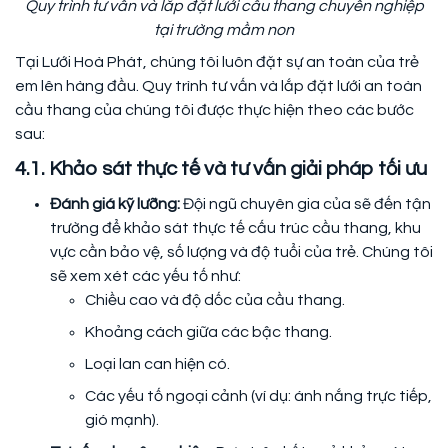
Quy trình tư vấn và lắp đặt lưới cầu thang chuyên nghiệp
tại trường mầm non
Tại Lưới Hoà Phát, chúng tôi luôn đặt sự an toàn của trẻ
em lên hàng đầu. Quy trình tư vấn và lắp đặt lưới an toàn
cầu thang của chúng tôi được thực hiện theo các bước
sau:
4.1. Khảo sát thực tế và tư vấn giải pháp tối ưu
Đánh giá kỹ lưỡng:
Đội ngũ chuyên gia của sẽ đến tận
trường để khảo sát thực tế cấu trúc cầu thang, khu
vực cần bảo vệ, số lượng và độ tuổi của trẻ. Chúng tôi
sẽ xem xét các yếu tố như:
Chiều cao và độ dốc của cầu thang.
Khoảng cách giữa các bậc thang.
Loại lan can hiện có.
Các yếu tố ngoại cảnh (ví dụ: ánh nắng trực tiếp,
gió mạnh).