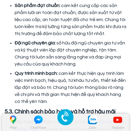
Sản phẩm đạt chuẩn:
cam kết cung cấp các sản
phẩm lưới an toàn đạt chuẩn, được sản xuất từ vật
liệu cao cấp, an toàn tuyệt đối cho trẻ em. Chúng tôi
luôn kiểm tra kỹ lưỡng từng sản phẩm trước khi đưa ra
thị trường để đảm bảo chất lượng tốt nhất.
Đội ngũ chuyên gia:
sở hữu đội ngũ chuyên gia tư vấn
và kỹ thuật viên lắp đặt chuyên nghiệp, tận tâm.
Chúng tôi luôn sẵn sàng lắng nghe và đáp ứng mọi
yêu cầu của quý khách hàng.
Quy trình minh bạch:
cam kết thực hiện quy trình làm
việc minh bạch, hiệu quả, từ khâu tư vấn, thiết kế đến
lắp đặt và bảo trì. Chúng tôi luôn thông báo rõ ràng
về chi phí và thời gian thực hiện để quý khách hàng
có thể yên tâm.
5.3. Chính sách bảo hành và hỗ trợ hậu mãi
Bảo hành dài hạn:
cung cấp chính sách
đổi trả hàng
Map
Chat Face
Zalo
Youtube
và bảo hành
rõ ràng, dài hạn cho sản phẩm và dịch