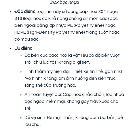
inox bọc nhựa
Đặc điểm:
Loại lưới này sử dụng cáp inox 304 hoặc
316 (loại inox có khả năng chống ăn mòn cao) bọc
bên ngoài bằng lớp nhựa PE (Polyethylene) hoặc
HDPE (High-Density Polyethylene) trong suốt hoặc
có màu sắc.
Ưu điểm:
Độ bền cực cao: Inox là vật liệu có độ bền vượt
trội, chịu lực tốt, không bị gỉ sét.
Tính thẩm mỹ hiện đại: Thiết kế tinh tế, gần như
"vô hình", không làm ảnh hưởng đến kiến trúc
tổng thể của trường học.
An toàn tuyệt đối: Cáp inox chắc chắn, lớp nhựa
bọc ngoài mềm mại, không gây trầy xước cho
trẻ.
Dễ vệ sinh: Bề mặt nhẵn, không bám bụi bẩn, dễ
lau chùi.