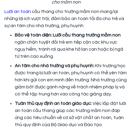
cho mầm non
Lưới an toàn
cầu thang cho trường mầm non mang lại
những lợi ích vượt trội, đảm bảo an toàn tối đa cho trẻ và
sự an tâm cho nhà trường, phụ huynh:
Bảo vệ toàn diện:
Lưới cầu thang trường mầm non
ngăn chặn tuyệt đối trẻ em tiếp cận các khu vực
nguy hiểm, tránh rơi qua khe hở lan can hoặc bị ngã
từ trên cao xuống.
An tâm cho nhà trường và phụ huynh:
Khi trường học
được trang bị lưới an toàn, phụ huynh có thể yên tâm
hơn khi gửi con em mình đến trường. Nhà trường cũng
giảm bớt được gánh nặng về trách nhiệm pháp lý và
có thể tập trung hơn vào công tác giảng dạy.
Tuân thủ quy định an toàn giáo dục:
Việc lắp đặt lưới
an toàn cầu thang giúp các trường mầm non đáp
ứng các tiêu chuẩn về cơ sở vật chất an toàn, tuân
thủ quy định của Bộ Giáo dục và Đào tạo.