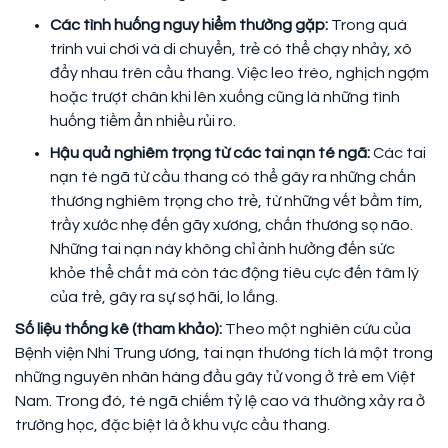
Các tình huống nguy hiểm thường gặp:
Trong quá
trình vui chơi và di chuyển, trẻ có thể chạy nhảy, xô
đẩy nhau trên cầu thang. Việc leo trèo, nghịch ngợm
hoặc trượt chân khi lên xuống cũng là những tình
huống tiềm ẩn nhiều rủi ro.
Hậu quả nghiêm trọng từ các tai nạn té ngã:
Các tai
nạn té ngã từ cầu thang có thể gây ra những chấn
thương nghiêm trọng cho trẻ, từ những vết bầm tím,
trầy xước nhẹ đến gãy xương, chấn thương sọ não.
Những tai nạn này không chỉ ảnh hưởng đến sức
khỏe thể chất mà còn tác động tiêu cực đến tâm lý
của trẻ, gây ra sự sợ hãi, lo lắng.
Số liệu thống kê (tham khảo):
Theo một nghiên cứu của
Bệnh viện Nhi Trung ương, tai nạn thương tích là một trong
những nguyên nhân hàng đầu gây tử vong ở trẻ em Việt
Nam. Trong đó, té ngã chiếm tỷ lệ cao và thường xảy ra ở
trường học, đặc biệt là ở khu vực cầu thang.