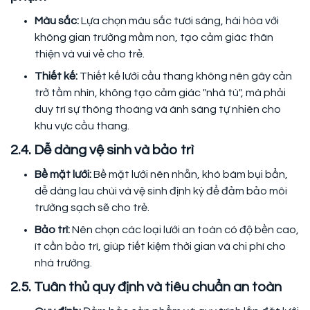
Màu sắc:
Lựa chọn màu sắc tươi sáng, hài hòa với
không gian trường mầm non, tạo cảm giác thân
thiện và vui vẻ cho trẻ.
Thiết kế:
Thiết kế lưới cầu thang không nên gây cản
trở tầm nhìn, không tạo cảm giác "nhà tù", mà phải
duy trì sự thông thoáng và ánh sáng tự nhiên cho
khu vực cầu thang.
2.4. Dễ dàng vệ sinh và bảo trì
Bề mặt lưới:
Bề mặt lưới nên nhẵn, khó bám bụi bẩn,
dễ dàng lau chùi và vệ sinh định kỳ để đảm bảo môi
trường sạch sẽ cho trẻ.
Bảo trì:
Nên chọn các loại lưới an toàn có độ bền cao,
ít cần bảo trì, giúp tiết kiệm thời gian và chi phí cho
nhà trường.
2.5. Tuân thủ quy định và tiêu chuẩn an toàn