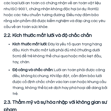
các loại lưới an toàn có chứng nhận về an toàn vật liệu
như ISO 9001, chứng nhận không độc hại (ví dụ: RoHS)
hoặc các tiêu chuẩn tương đương. Điều này đảm bảo
rằng sản phẩm đã được kiểm nghiệm và đáp ứng các yêu
cầu về an toàn sức khỏe.
2.2. Kích thước mắt lưới và độ chắc chắn
Kích thước mắt lưới:
Đây là yếu tố quan trọng hàng
đầu. Kích thước mắt lưới phải đủ nhỏ (thường dưới
5cm) để trẻ không thể chui qua hoặc mắc kẹt đầu,
tay, chân.
Độ căng và chắc chắn:
Lưới an toàn phải được căng
đều, không bị chùng. Khi lắp đặt, cần đảm bảo lưới
được cố định chắc chắn vào lan can hoặc khung cầu
thang, không thể bị xê dịch hay phá hoại dễ dàng bởi
trẻ.
2.3. Thẩm mỹ và sự hòa nhập với không gian sư
phạm