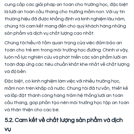
cung cấp các giải pháp an toàn cho trường học, đặc biệt
là lưới an toàn cầu thang cho trường mầm non. Với uy tín
thương hiệu đã được khẳng định và kinh nghiệm lâu năm,
chúng tôi cam kết mang đến cho quý khách hàng những
sản phẩm và dịch vụ chất lượng cao nhất.
Chúng tôi hiểu rõ tầm quan trọng của việc đảm bảo an
toàn cho trẻ em trong môi trường học đường. Chính vì vậy,
luôn nỗ lực nghiên cứu và phát triển các sản phẩm lưới an
toàn đáp ứng các tiêu chuẩn khắt khe nhất về chất lượng
và độ bền.
Đặc biệt, có kinh nghiệm làm việc với nhiều trường học,
mầm non trên khắp cả nước. Chúng tôi đã tư vấn, thiết kế
và lắp đặt thành công hàng trăm hệ thống lưới an toàn
cầu thang, góp phần tạo nên môi trường học tập an toàn
và thân thiện cho các bé.
5.2. Cam kết về chất lượng sản phẩm và dịch
vụ