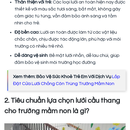
Thân thiện với trẻ:
Các loại lưới an toàn hiện nay được
thiết kế với màu sắc tươi sáng, bắt mắt, không gây
cảm giác tù túng, vẫn đảm bảo ánh sáng và tầm
nhìn cho trẻ.
Độ bền cao:
Lưới an toàn được làm từ các vật liệu
chắc chắn, chịu được tác động lớn, phù hợp với môi
trường có nhiều trẻ nhỏ.
Dễ dàng vệ sinh
: Bề mặt lưới nhẵn, dễ lau chùi, giúp
đảm bảo vệ sinh môi trường học đường.
Xem thêm: Bảo Vệ Sức Khoẻ Trẻ Em Với Dịch Vụ
Lắp
Đặt Cửa Lưới Chống Côn Trùng Trường Mầm Non
2. Tiêu chuẩn lựa chọn lưới cầu thang
cho trường mầm non là gì?