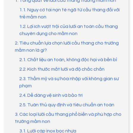
1. Tổng quát về lưới cầu thang trường mầm non
1.1. Nguy cơ tai nạn té ngã từ cầu thang đối với
trẻ mầm non
1.2. Lợi ích vượt trội của lưới an toàn cầu thang
chuyên dụng cho mầm non
2. Tiêu chuẩn lựa chọn lưới cầu thang cho trường
mầm non là gì?
2.1. Chất liệu an toàn, không độc hại và bền bỉ
2.2. Kích thước mắt lưới và độ chắc chắn
2.3. Thẩm mỹ và sự hòa nhập với không gian sư
phạm
2.4. Dễ dàng vệ sinh và bảo trì
2.5. Tuân thủ quy định và tiêu chuẩn an toàn
3. Các loại lưới cầu thang phổ biến và phù hợp cho
trường mầm non
3.1. Lưới cáp inox bọc nhựa