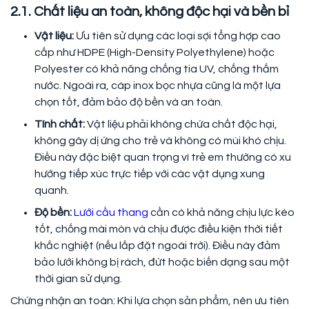
2.1. Chất liệu an toàn, không độc hại và bền bỉ
Vật liệu:
Ưu tiên sử dụng các loại sợi tổng hợp cao
cấp như HDPE (High-Density Polyethylene) hoặc
Polyester có khả năng chống tia UV, chống thấm
nước. Ngoài ra, cáp inox bọc nhựa cũng là một lựa
chọn tốt, đảm bảo độ bền và an toàn.
Tính chất:
Vật liệu phải không chứa chất độc hại,
không gây dị ứng cho trẻ và không có mùi khó chịu.
Điều này đặc biệt quan trọng vì trẻ em thường có xu
hướng tiếp xúc trực tiếp với các vật dụng xung
quanh.
Độ bền:
Lưới cầu thang
cần có khả năng chịu lực kéo
tốt, chống mài mòn và chịu được điều kiện thời tiết
khắc nghiệt (nếu lắp đặt ngoài trời). Điều này đảm
bảo lưới không bị rách, đứt hoặc biến dạng sau một
thời gian sử dụng.
Chứng nhận an toàn: Khi lựa chọn sản phẩm, nên ưu tiên