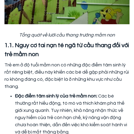
Tổng quát về lưới cầu thang trường mầm non
1.1. Nguy cơ tai nạn té ngã từ cầu thang đối với
trẻ mầm non
Trẻ em ở độ tuổi mầm non có những đặc điểm tâm sinh lý
rất riêng biệt, điều này khiến các bé dễ gặp phải những rủi
ro không đáng có, đặc biệt là ở những khu vực như cầu
thang.
Đặc điểm tâm sinh lý của trẻ mầm non:
Các bé
thường rất hiếu động, tò mò và thích khám phá thế
giới xung quanh. Tuy nhiên, khả năng nhận thức về
nguy hiểm của trẻ còn hạn chế, kỹ năng vận động
chưa hoàn thiện, dẫn đến việc khó kiểm soát hành vi
và dễ bị mất thăng bằng.