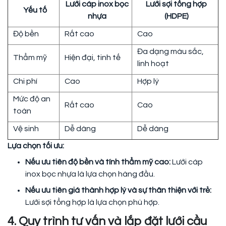
Lưới cáp inox bọc
Lưới sợi tổng hợp
Yếu tố
nhựa
(HDPE)
Độ bền
Rất cao
Cao
Đa dạng màu sắc,
Thẩm mỹ
Hiện đại, tinh tế
linh hoạt
Chi phí
Cao
Hợp lý
Mức độ an
Rất cao
Cao
toàn
Vệ sinh
Dễ dàng
Dễ dàng
Lựa chọn tối ưu:
Nếu ưu tiên độ bền và tính thẩm mỹ cao:
Lưới cáp
inox bọc nhựa là lựa chọn hàng đầu.
Nếu ưu tiên giá thành hợp lý và sự thân thiện với trẻ:
Lưới sợi tổng hợp là lựa chọn phù hợp.
4. Quy trình tư vấn và lắp đặt lưới cầu