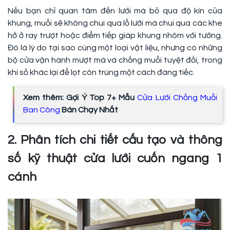
Nếu bạn chỉ quan tâm đến lưới mà bỏ qua độ kín của
khung, muỗi sẽ không chui qua lỗ lưới mà chui qua các khe
hở ở ray trượt hoặc điểm tiếp giáp khung nhôm với tường.
Đó là lý do tại sao cùng một loại vật liệu, nhưng có những
bộ cửa vận hành mượt mà và chống muỗi tuyệt đối, trong
khi số khác lại để lọt côn trùng một cách đáng tiếc.
Xem thêm: Gợi Ý Top 7+ Mẫu
Cửa Lưới Chống Muỗi
Ban Công
Bán Chạy Nhất
2. Phân tích chi tiết cấu tạo và thông
số kỹ thuật cửa lưới cuốn ngang 1
cánh