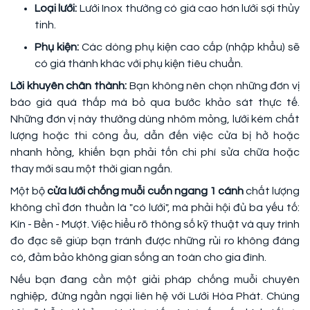
Loại lưới:
Lưới Inox thường có giá cao hơn lưới sợi thủy
tinh.
Phụ kiện:
Các dòng phụ kiện cao cấp (nhập khẩu) sẽ
có giá thành khác với phụ kiện tiêu chuẩn.
Lời khuyên chân thành:
Bạn không nên chọn những đơn vị
báo giá quá thấp mà bỏ qua bước khảo sát thực tế.
Những đơn vị này thường dùng nhôm mỏng, lưới kém chất
lượng hoặc thi công ẩu, dẫn đến việc cửa bị hở hoặc
nhanh hỏng, khiến bạn phải tốn chi phí sửa chữa hoặc
thay mới sau một thời gian ngắn.
Một bộ
cửa lưới chống muỗi cuốn ngang 1 cánh
chất lượng
không chỉ đơn thuần là "có lưới", mà phải hội đủ ba yếu tố:
Kín - Bền - Mượt. Việc hiểu rõ thông số kỹ thuật và quy trình
đo đạc sẽ giúp bạn tránh được những rủi ro không đáng
có, đảm bảo không gian sống an toàn cho gia đình.
Nếu bạn đang cần một giải pháp chống muỗi chuyên
nghiệp, đừng ngần ngại liên hệ với Lưới Hòa Phát. Chúng