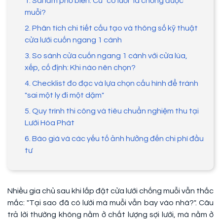
1. Sai lầm phổ biến: Cứ "có lưới" là chống được
muỗi?
2. Phân tích chi tiết cấu tạo và thông số kỹ thuật
cửa lưới cuốn ngang 1 cánh
3. So sánh cửa cuốn ngang 1 cánh với cửa lùa,
xếp, cố định: Khi nào nên chọn?
4. Checklist đo đạc và lựa chọn cấu hình để tránh
"sai một ly đi một dặm"
5. Quy trình thi công và tiêu chuẩn nghiệm thu tại
Lưới Hòa Phát
6. Báo giá và các yếu tố ảnh hưởng đến chi phí đầu
tư
Nhiều gia chủ sau khi lắp đặt cửa lưới chống muỗi vẫn thắc
mắc: "Tại sao đã có lưới mà muỗi vẫn bay vào nhà?". Câu
trả lời thường không nằm ở chất lượng sợi lưới, mà nằm ở