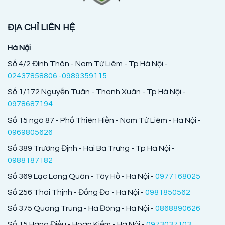
ĐỊA CHỈ LIÊN HỆ
Hà Nội
Số 4/2 Đình Thôn - Nam Từ Liêm - Tp Hà Nội -
02437858806 -0989359115
Số 1/172 Nguyễn Tuân - Thanh Xuân - Tp Hà Nội -
0978687194
Số 15 ngõ 87 - Phố Thiên Hiền - Nam Từ Liêm - Hà Nội -
0969805626
Số 389 Trương Định - Hai Bà Trưng - Tp Hà Nội -
0988187182
Số 369 Lạc Long Quân - Tây Hồ - Hà Nội -
0977168025
Số 256 Thái Thịnh - Đống Đa - Hà Nội -
0981850562
Số 375 Quang Trung - Hà Đông - Hà Nội -
0868890626
Số 15 Hàng Điếu - Hoàn Kiếm - Hà Nội -
0973037103