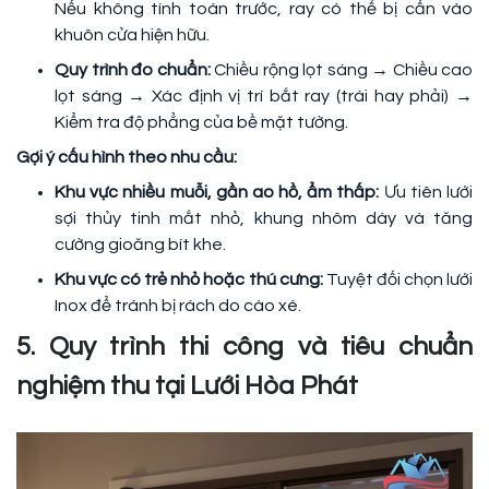
Nếu không tính toán trước, ray có thể bị cấn vào
khuôn cửa hiện hữu.
Quy trình đo chuẩn:
Chiều rộng lọt sáng → Chiều cao
lọt sáng → Xác định vị trí bắt ray (trái hay phải) →
Kiểm tra độ phẳng của bề mặt tường.
Gợi ý cấu hình theo nhu cầu:
Khu vực nhiều muỗi, gần ao hồ, ẩm thấp:
Ưu tiên lưới
sợi thủy tinh mắt nhỏ, khung nhôm dày và tăng
cường gioăng bít khe.
Khu vực có trẻ nhỏ hoặc thú cưng:
Tuyệt đối chọn lưới
Inox để tránh bị rách do cào xé.
5. Quy trình thi công và tiêu chuẩn
nghiệm thu tại Lưới Hòa Phát