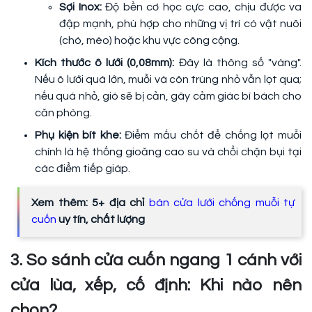
Sợi Inox:
Độ bền cơ học cực cao, chịu được va
đập mạnh, phù hợp cho những vị trí có vật nuôi
(chó, mèo) hoặc khu vực công cộng.
Kích thước ô lưới (0,08mm):
Đây là thông số "vàng".
Nếu ô lưới quá lớn, muỗi và côn trùng nhỏ vẫn lọt qua;
nếu quá nhỏ, gió sẽ bị cản, gây cảm giác bí bách cho
căn phòng.
Phụ kiện bít khe:
Điểm mấu chốt để chống lọt muỗi
chính là hệ thống gioăng cao su và chổi chặn bụi tại
các điểm tiếp giáp.
Xem thêm: 5+ địa chỉ
bán cửa lưới chống muỗi tự
cuốn
uy tín, chất lượng
3. So sánh cửa cuốn ngang 1 cánh với
cửa lùa, xếp, cố định: Khi nào nên
chọn?