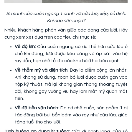
So sánh cửa cuốn ngang 1 cánh với cửa lùa, xếp, cố định:
Khi nào nên chọn?
Nhiều khách hàng phân vân giữa các dòng cửa lưới. Hãy
cùng xem xét dựa trên các tiêu chí thực tế:
Về độ kín:
Cửa cuốn ngang có ưu thế hơn cửa lùa ở
chỗ khi đóng, lưới được kéo căng và áp sát vào hệ
ray dẫn, hạn chế tối đa các khe hở ở hai bên cạnh.
Về thẩm mỹ và diện tích:
Đây là điểm cộng lớn nhất.
Khi không sử dụng, toàn bộ lưới được cuốn gọn vào
hộp kỹ thuật, trả lại không gian thông thoáng tuyệt
đối, không gây vướng víu hay làm mất mỹ quan mặt
tiền.
Về độ bền vận hành:
Do cơ chế cuốn, sản phẩm ít bị
tác động bởi bụi bẩn bám vào ray như cửa lùa, giúp
tăng tuổi thọ cho lưới.
Tình huống áp dụng lý tưởng:
Cửa đi hành lang, cửa sổ