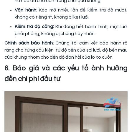
hở nào đủ cho côn trùng chui qua không.
Vận hành:
Kéo mở nhiều lần để kiểm tra độ mượt,
không có tiếng rít, không bị kẹt lưới.
Kiểm tra độ căng:
Khi đóng hết hành trình, mặt lưới
phải phẳng, không bị chùng hay nhăn.
Chính sách bảo hành:
Chúng tôi cam kết bảo hành rõ
ràng cho từng cấu kiện: từ độ bền của sợi lưới, độ bền màu
của khung nhôm cho đến độ đàn hồi của lò xo cuốn.
6. Báo giá và các yếu tố ảnh hưởng
đến chi phí đầu tư