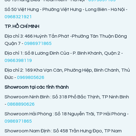
Số 50 Việt Hưng - Phường Việt Hưng - Long Biên - Hà Nội -
0968321921
TP. HỒ CHÍ MINH
Địa chỉ 3: 466 Huỳnh Tấn Phát -Phường Tân Thuận Đông
Quận 7 -
0986971865
Địa chỉ 1: Số 8 Lương Đình Của - P. Bình Khánh, Quận 2 -
0966398119
Địa chỉ 2: 169 Kha Vạn Cân, Phường Hiệp, Bình Chánh, Thủ
Đức -
0969805626
Showroom tại các tỉnh thành
Showroom Ninh Bình : Số 318 Phố Bắc Thịnh, TP Ninh Bình
-
0868890626
Showroom Hải Phòng : Số 18 Nguyễn Trãi, TP Hải Phòng -
0986971865
Showroom Nam Định : Số 458 Trần Hưng Đạo, TP Nam