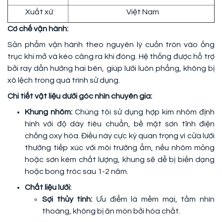
Xuất xứ
Việt Nam
Cơ chế vận hành:
Sản phẩm vận hành theo nguyên lý cuốn tròn vào ống
trục khi mở và kéo căng ra khi đóng. Hệ thống được hỗ trợ
bởi ray dẫn hướng hai bên, giúp lưới luôn phẳng, không bị
xô lệch trong quá trình sử dụng.
Chi tiết vật liệu dưới góc nhìn chuyên gia:
Khung nhôm:
Chúng tôi sử dụng hợp kim nhôm định
hình với độ dày tiêu chuẩn, bề mặt sơn tĩnh điện
chống oxy hóa. Điều này cực kỳ quan trọng vì cửa lưới
thường tiếp xúc với môi trường ẩm, nếu nhôm mỏng
hoặc sơn kém chất lượng, khung sẽ dễ bị biến dạng
hoặc bong tróc sau 1-2 năm.
Chất liệu lưới:
Sợi thủy tinh:
Ưu điểm là mềm mại, tầm nhìn
thoáng, không bị ăn mòn bởi hóa chất.