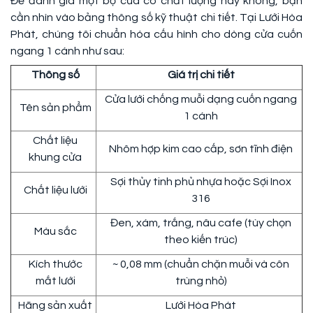
Để đánh giá một bộ cửa có chất lượng hay không, bạn
cần nhìn vào bảng thông số kỹ thuật chi tiết. Tại Lưới Hòa
Phát, chúng tôi chuẩn hóa cấu hình cho dòng cửa cuốn
ngang 1 cánh như sau:
Thông số
Giá trị chi tiết
Cửa lưới chống muỗi dạng cuốn ngang
Tên sản phẩm
1 cánh
Chất liệu
Nhôm hợp kim cao cấp, sơn tĩnh điện
khung cửa
Sợi thủy tinh phủ nhựa hoặc Sợi Inox
Chất liệu lưới
316
Đen, xám, trắng, nâu cafe (tùy chọn
Màu sắc
theo kiến trúc)
Kích thước
~ 0,08 mm (chuẩn chặn muỗi và côn
mắt lưới
trùng nhỏ)
Hãng sản xuất
Lưới Hòa Phát