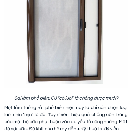
Sai lầm phổ biến: Cứ "có lưới" là chống được muỗi?
Một lầm tưởng rất phổ biến hiện nay là chỉ cần chọn loại
lưới nhìn "mịn" là đủ. Tuy nhiên, hiệu quả chống côn trùng
của một bộ cửa phụ thuộc vào ba yếu tố cộng hưởng: Mật
độ sợi lưới + Độ khít của hệ ray dẫn + Kỹ thuật xử lý viền.