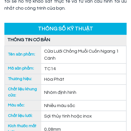
tôi sẽ hỗ trợ khảo sát thực tế và tư vấn cấu hình tối ưu
nhất cho công trình của bạn.
THÔNG SỐ KỸ THUẬT
THÔNG TIN CƠ BẢN
Cửa Lưới Chống Muỗi Cuốn Ngang 1
Tên sản phẩm:
Cánh
Mã sản phẩm:
TC14
Thương hiệu:
Hòa Phát
Chất liệu khung
Nhôm định hình
cửa:
Màu sắc:
Nhiều màu sắc
Chất liệu lưới:
Sợi thủy tinh hoặc inox
Kích thước mắt
0,08mm