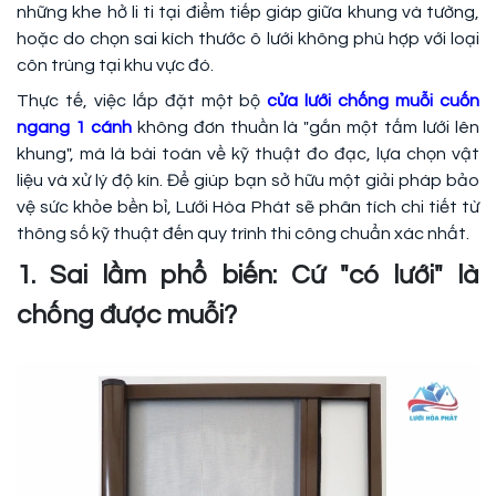
những khe hở li ti tại điểm tiếp giáp giữa khung và tường,
hoặc do chọn sai kích thước ô lưới không phù hợp với loại
côn trùng tại khu vực đó.
Thực tế, việc lắp đặt một bộ
cửa lưới chống muỗi cuốn
ngang 1 cánh
không đơn thuần là "gắn một tấm lưới lên
khung", mà là bài toán về kỹ thuật đo đạc, lựa chọn vật
liệu và xử lý độ kín. Để giúp bạn sở hữu một giải pháp bảo
vệ sức khỏe bền bỉ, Lưới Hòa Phát sẽ phân tích chi tiết từ
thông số kỹ thuật đến quy trình thi công chuẩn xác nhất.
1. Sai lầm phổ biến: Cứ "có lưới" là
chống được muỗi?