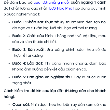
Để đảm bảo bộ
cửa lưới chống muỗi
cuốn ngang 1 cánh
đạt chất lượng cao nhất,
Lưới Hòa Phát
áp dụng quy trình
5 bước nghiêm ngặt:
Bước 1: Khảo sát thực tế:
Kỹ thuật viên đến tận nơi
đo đạc và tư vấn loại lưới phù hợp với môi trường.
Bước 2: Chốt cấu hình:
Thống nhất về vật liệu, màu
sắc và kích thước chi tiết.
Bước 3: Sản xuất:
Gia công chính xác theo số đo
thực tế tại xưởng.
Bước 4: Lắp đặt:
Thi công nhanh chóng, đảm bảo
không ảnh hưởng đến kết cấu cửa hiện có.
Bước 5: Bàn giao và Nghiệm thu:
Đây là bước quan
trọng nhất.
Cách kiểm tra độ kín sau lắp đặt (Hướng dẫn cho khách
hàng):
Quan sát:
Nhìn dọc theo hai bên ray dẫn xem có khe