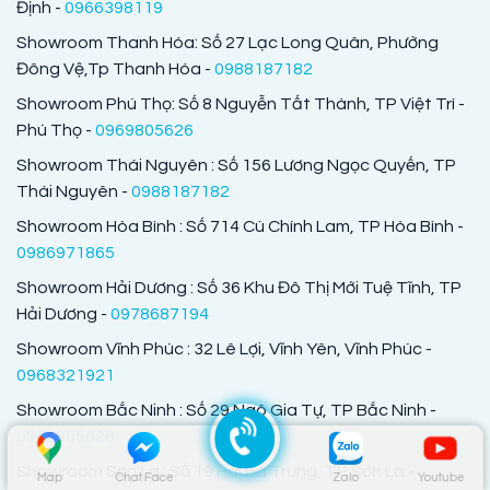
Định -
0966398119
Showroom Thanh Hóa: Số 27 Lạc Long Quân, Phường
Đông Vệ,Tp Thanh Hóa -
0988187182
Showroom Phú Thọ: Số 8 Nguyễn Tất Thành, TP Việt Trì -
Phú Thọ -
0969805626
Showroom Thái Nguyên : Số 156 Lương Ngọc Quyến, TP
Thái Nguyên -
0988187182
Showroom Hòa Bình : Số 714 Cù Chính Lam, TP Hòa Bình -
0986971865
Showroom Hải Dương : Số 36 Khu Đô Thị Mới Tuệ Tĩnh, TP
Hải Dương -
0978687194
Showroom Vĩnh Phúc : 32 Lê Lợi, Vĩnh Yên, Vĩnh Phúc -
0968321921
Showroom Bắc Ninh : Số 29 Ngô Gia Tự, TP Bắc Ninh -
0969895626
Showroom Sơn La : Số 19 Hai Bà Trưng, TP Sơn La -
Map
Chat Face
Zalo
Youtube