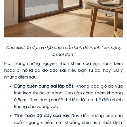
Checklist đo đạc và lựa chọn cấu hình để tránh "sai một ly
đi một dặm"
Một trong những nguyên nhân khiến cửa vận hành kém
hoặc bị hở là do đo đạc sai. Nếu bạn tự đo, hãy lưu ý
những điểm sau:
Đừng quên dung sai lắp đặt:
Không bao giờ đo vừa
khít kích thước lọt sáng. Bạn cần cộng thêm khoảng
0.5cm - 1cm dung sai để thợ lắp đặt có thể điều chỉnh
khung cho vuông vức.
Tính toán độ dày của ray:
Ray dẫn hướng của cửa
cuốn ngang chiếm một khoảng diện tích nhất định.