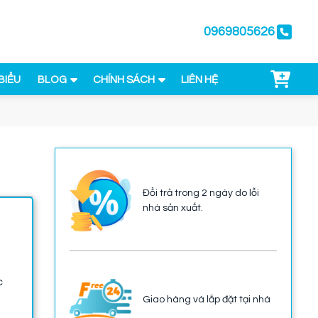
0969805626
BIỂU
BLOG
CHÍNH SÁCH
LIÊN HỆ
Đổi trả trong 2 ngày do lỗi
nhà sản xuất.
c
Giao hàng và lắp đặt tại nhà