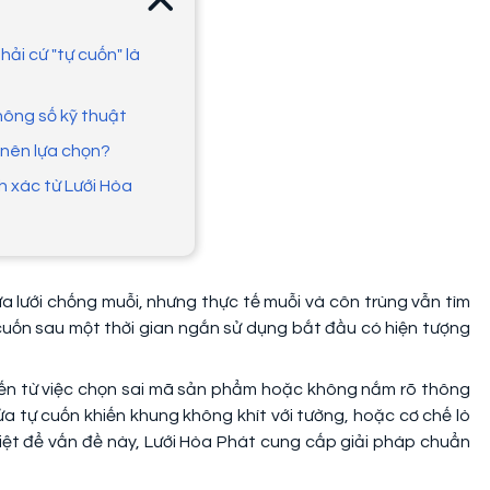
hải cứ "tự cuốn" là
hông số kỹ thuật
 nên lựa chọn?
nh xác từ Lưới Hòa
a lưới chống muỗi, nhưng thực tế muỗi và côn trùng vẫn tìm
 cuốn sau một thời gian ngắn sử dụng bắt đầu có hiện tượng
ến từ việc chọn sai mã sản phẩm hoặc không nắm rõ thông
a tự cuốn khiến khung không khít với tường, hoặc cơ chế lò
riệt để vấn đề này, Lưới Hòa Phát cung cấp giải pháp chuẩn