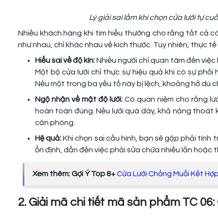
Lý giải sai lầm khi chọn cửa lưới tự c
Nhiều khách hàng khi tìm hiểu thường cho rằng tất cả c
như nhau, chỉ khác nhau về kích thước. Tuy nhiên, thực tế 
Hiểu sai về độ kín:
Nhiều người chỉ quan tâm đến việc l
Một bộ cửa lưới chỉ thực sự hiệu quả khi có sự phố
Nếu một trong ba yếu tố này bị lệch, khoảng hở dù c
Ngộ nhận về mật độ lưới:
Có quan niệm cho rằng lướ
hoàn toàn đúng. Nếu lưới quá dày, khả năng thoát k
căn phòng.
Hệ quả:
Khi chọn sai cấu hình, bạn sẽ gặp phải tình
ổn định, dẫn đến việc phải sửa chữa nhiều lần hoặc 
Xem thêm: Gợi Ý Top 8+
Cửa Lưới Chống Muỗi Kết Hợ
2. Giải mã chi tiết mã sản phẩm TC 06