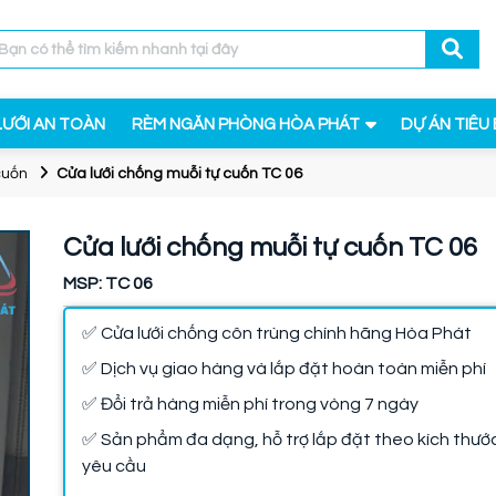
LƯỚI AN TOÀN
RÈM NGĂN PHÒNG HÒA PHÁT
DỰ ÁN TIÊU 
cuốn
Cửa lưới chống muỗi tự cuốn TC 06
Cửa lưới chống muỗi tự cuốn TC 06
MSP: TC 06
✅ Cửa lưới chống côn trùng chính hãng Hòa Phát
✅ Dịch vụ giao hàng và lắp đặt hoàn toàn miễn phí
✅ Đổi trả hàng miễn phí trong vòng 7 ngày
✅ Sản phẩm đa dạng, hỗ trợ lắp đặt theo kích thướ
yêu cầu