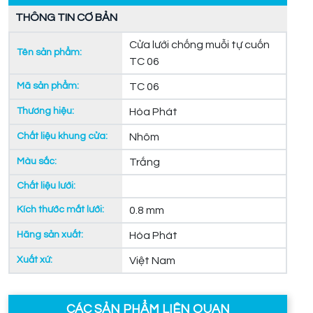
THÔNG TIN CƠ BẢN
Cửa lưới chống muỗi tự cuốn
Tên sản phẩm:
TC 06
Mã sản phẩm:
TC 06
Thương hiệu:
Hòa Phát
Chất liệu khung cửa:
Nhôm
Màu sắc:
Trắng
Chất liệu lưới:
Kích thước mắt lưới:
0.8 mm
Hãng sản xuất:
Hòa Phát
Xuất xứ:
Việt Nam
CÁC SẢN PHẨM LIÊN QUAN