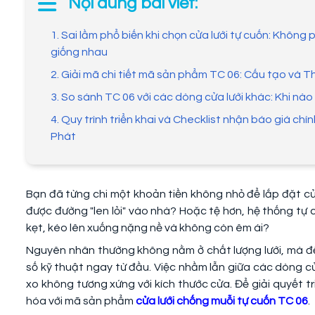
Nội dung bài viết:
1. Sai lầm phổ biến khi chọn cửa lưới tự cuốn: Không p
giống nhau
2. Giải mã chi tiết mã sản phẩm TC 06: Cấu tạo và T
3. So sánh TC 06 với các dòng cửa lưới khác: Khi nào
4. Quy trình triển khai và Checklist nhận báo giá chí
Phát
Bạn đã từng chi một khoản tiền không nhỏ để lắp đặt cử
được đường "len lỏi" vào nhà? Hoặc tệ hơn, hệ thống tự
kẹt, kéo lên xuống nặng nề và không còn êm ái?
Nguyên nhân thường không nằm ở chất lượng lưới, mà đ
số kỹ thuật ngay từ đầu. Việc nhầm lẫn giữa các dòng cử
xo không tương xứng với kích thước cửa. Để giải quyết t
hóa với mã sản phẩm
cửa lưới chống muỗi tự cuốn TC 06
.