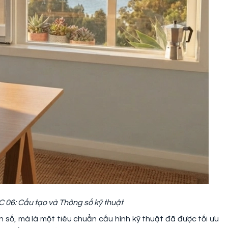
C 06: Cấu tạo và Thông số kỹ thuật
 số, mà là một tiêu chuẩn cấu hình kỹ thuật đã được tối ưu