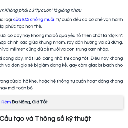
uốn: Không phải cứ "tự cuốn" là giống nhau
ác loại
cửa lưới chống muỗi
tự cuốn đều có cơ chế vận hành
lại phức tạp hơn thế.
ưới có dày hay không mà bỏ qua yếu tố then chốt là "độ kín".
i hợp chính xác giữa khung nhôm, ray dẫn hướng và cữ dừng.
hỉ vài milimet cũng đủ để muỗi và côn trùng xâm nhập.
i càng dày, mắt lưới càng nhỏ thì càng tốt. Điều này không
hí và đón gió sẽ bị giảm đáng kể, gây cảm giác bí bách cho
 trạng cửa bị hở khe, hoặc hệ thống tự cuốn hoạt động không
thay mới toàn bộ.
p Rèm
Đa Năng, Giá Tốt
: Cấu tạo và Thông số kỹ thuật