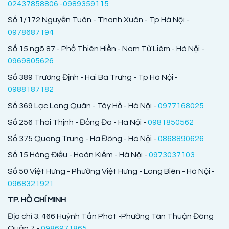
02437858806 -0989359115
Số 1/172 Nguyễn Tuân - Thanh Xuân - Tp Hà Nội -
0978687194
Số 15 ngõ 87 - Phố Thiên Hiền - Nam Từ Liêm - Hà Nội -
0969805626
Số 389 Trương Định - Hai Bà Trưng - Tp Hà Nội -
0988187182
Số 369 Lạc Long Quân - Tây Hồ - Hà Nội -
0977168025
Số 256 Thái Thịnh - Đống Đa - Hà Nội -
0981850562
Số 375 Quang Trung - Hà Đông - Hà Nội -
0868890626
Số 15 Hàng Điếu - Hoàn Kiếm - Hà Nội -
0973037103
Số 50 Việt Hưng - Phường Việt Hưng - Long Biên - Hà Nội -
0968321921
TP. HỒ CHÍ MINH
Địa chỉ 3: 466 Huỳnh Tấn Phát -Phường Tân Thuận Đông
Quận 7 -
0986971865