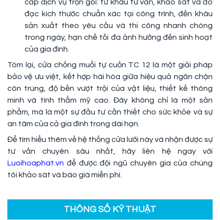
cấp dịch vụ trọn gói: từ khâu tư vấn, khảo sát và đo
đạc kích thước chuẩn xác tại công trình, đến khâu
sản xuất theo yêu cầu và thi công nhanh chóng
trong ngày, hạn chế tối đa ảnh hưởng đến sinh hoạt
của gia đình.
Tóm lại, cửa chống muỗi tự cuốn TC 12 là một giải pháp
bảo vệ ưu việt, kết hợp hài hòa giữa hiệu quả ngăn chặn
côn trùng, độ bền vượt trội của vật liệu, thiết kế thông
minh và tính thẩm mỹ cao. Đây không chỉ là một sản
phẩm, mà là một sự đầu tư cần thiết cho sức khỏe và sự
an tâm của cả gia đình trong dài hạn.
Để tìm hiểu thêm về hệ thống cửa lưới này và nhận được sự
tư vấn chuyên sâu nhất, hãy liên hệ ngay với
Luoihoaphat.vn
để được đội ngũ chuyên gia của chúng
tôi khảo sát và báo giá miễn phí.
THÔNG SỐ KỸ THUẬT