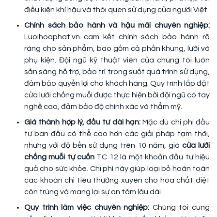
điều kiện khí hậu và thói quen sử dụng của người Việt.
Chính sách bảo hành và hậu mãi chuyên nghiệp:
Luoihoaphat.vn cam kết chính sách bảo hành rõ
ràng cho sản phẩm, bao gồm cả phần khung, lưới và
phụ kiện. Đội ngũ kỹ thuật viên của chúng tôi luôn
sẵn sàng hỗ trợ, bảo trì trong suốt quá trình sử dụng,
đảm bảo quyền lợi cho khách hàng. Quy trình lắp đặt
cửa lưới chống muỗi được thực hiện bởi đội ngũ có tay
nghề cao, đảm bảo độ chính xác và thẩm mỹ.
Giá thành hợp lý, đầu tư dài hạn:
Mặc dù chi phí đầu
tư ban đầu có thể cao hơn các giải pháp tạm thời,
nhưng với độ bền sử dụng trên 10 năm, giá
cửa lưới
chống muỗi tự cuốn
TC 12 là một khoản đầu tư hiệu
quả cho sức khỏe. Chi phí này giúp loại bỏ hoàn toàn
các khoản chi tiêu thường xuyên cho hóa chất diệt
côn trùng và mang lại sự an tâm lâu dài.
Quy trình làm việc chuyên nghiệp:
Chúng tôi cung