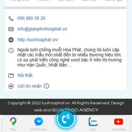
Copyright © 2022 luoihoaphat.vn. All Rights Reserved. Design
FAGO AGENCY
web and SEO by
Map
Chat Face
Zalo
Youtube