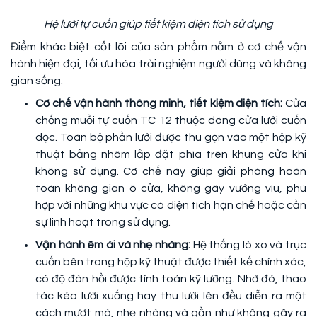
Hệ lưới tự cuốn giúp tiết kiệm diện tích sử dụng
Điểm khác biệt cốt lõi của sản phẩm nằm ở cơ chế vận
hành hiện đại, tối ưu hóa trải nghiệm người dùng và không
gian sống.
Cơ chế vận hành thông minh, tiết kiệm diện tích:
Cửa
chống muỗi tự cuốn TC 12 thuộc dòng cửa lưới cuốn
dọc. Toàn bộ phần lưới được thu gọn vào một hộp kỹ
thuật bằng nhôm lắp đặt phía trên khung cửa khi
không sử dụng. Cơ chế này giúp giải phóng hoàn
toàn không gian ô cửa, không gây vướng víu, phù
hợp với những khu vực có diện tích hạn chế hoặc cần
sự linh hoạt trong sử dụng.
Vận hành êm ái và nhẹ nhàng:
Hệ thống lò xo và trục
cuốn bên trong hộp kỹ thuật được thiết kế chính xác,
có độ đàn hồi được tính toán kỹ lưỡng. Nhờ đó, thao
tác kéo lưới xuống hay thu lưới lên đều diễn ra một
cách mượt mà, nhẹ nhàng và gần như không gây ra