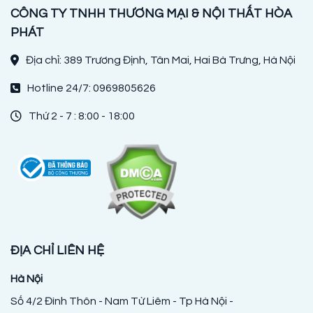
CÔNG TY TNHH THƯƠNG MẠI & NỘI THẤT HÒA
PHÁT
Địa chỉ: 389 Trương Định, Tân Mai, Hai Bà Trưng, Hà Nội
Hotline 24/7: 0969805626
Thứ 2 - 7 : 8:00 - 18:00
ĐỊA CHỈ LIÊN HỆ
Hà Nội
Số 4/2 Đình Thôn - Nam Từ Liêm - Tp Hà Nội -