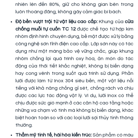
nhiên lên đến 80%, giữ cho không gian bên trong
luôn thoáng đãng, không gây cảm giác bí bách.
Độ bền vượt trội từ vật liệu cao cấp:
Khung của
cửa
chống muỗi tự cuốn TC 12
được chế tạo từ hợp kim
nhôm định hình chuyên dụng, bề mặt được xử lý bằng
công nghệ sơn tĩnh điện cao cấp. Lớp sơn này có tác
dụng như một màng bảo vệ vững chắc, giúp khung
nhôm chống lại quá trình oxy hóa, ăn mòn do tác
động của thời tiết khắc nghiệt, không bị biến dạng
hay cong vênh trong suốt quá trình sử dụng. Phần
lưới được làm từ Inox 304 siêu bền, một vật liệu nổi
tiếng với khả năng chống gỉ sét, chống rách và chịu
được các lực tác động vật lý. Ví dụ, lưới Inox có thể
chịu được sức gió mạnh ở các căn hộ cao tầng hoặc
những va chạm vô tình mà không bị biến dạng, khác
biệt hoàn toàn so với các loại lưới sợi thủy tinh thông
thường.
Thẩm mỹ tinh tế, hài hòa kiến trúc:
Sản phẩm có màu