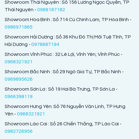
Showroom Thái Nguyên : Số 156 Lương Ngọc Quyến, TP
Thái Nguyên -
0988187182
Showroom Hòa Bình : Số 714 Cù Chính Lam, TP Hòa Bình -
0986971865
Showroom Hải Dương : Số 36 Khu Đô Thị Mới Tuệ Tĩnh, TP
Hải Dương -
0978687194
Showroom Vĩnh Phúc : 32 Lê Lợi, Vĩnh Yên, Vĩnh Phúc -
0968321921
Showroom Bắc Ninh : Số 29 Ngô Gia Tự, TP Bắc Ninh -
0969895626
Showroom Sơn La : Số 19 Hai Bà Trưng, TP Sơn La -
0966398119
Showroom Hưng Yên: Số 76 Nguyễn Văn Linh, TP Hưng
Yên -
0968321921
Showroom Lào Cai : Số 26 Chiến Thắng, TP Lào Cai -
0982726956