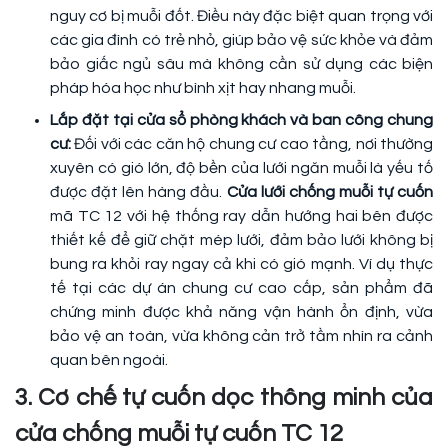
nguy cơ bị muỗi đốt. Điều này đặc biệt quan trọng với
các gia đình có trẻ nhỏ, giúp bảo vệ sức khỏe và đảm
bảo giấc ngủ sâu mà không cần sử dụng các biện
pháp hóa học như bình xịt hay nhang muỗi.
Lắp đặt tại cửa sổ phòng khách và ban công chung
cư:
Đối với các căn hộ chung cư cao tầng, nơi thường
xuyên có gió lớn, độ bền của lưới ngăn muỗi là yếu tố
được đặt lên hàng đầu.
Cửa lưới chống muỗi tự cuốn
mã TC 12 với hệ thống ray dẫn hướng hai bên được
thiết kế để giữ chặt mép lưới, đảm bảo lưới không bị
bung ra khỏi ray ngay cả khi có gió mạnh. Ví dụ thực
tế tại các dự án chung cư cao cấp, sản phẩm đã
chứng minh được khả năng vận hành ổn định, vừa
bảo vệ an toàn, vừa không cản trở tầm nhìn ra cảnh
quan bên ngoài.
3. Cơ chế tự cuốn dọc thông minh của
cửa chống muỗi tự cuốn TC 12