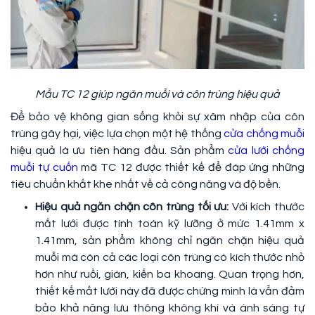
Mẫu TC 12 giúp ngăn muỗi và côn trùng hiệu quả
Để bảo vệ không gian sống khỏi sự xâm nhập của côn
trùng gây hại, việc lựa chọn một hệ thống
cửa chống muỗi
hiệu quả là ưu tiên hàng đầu. Sản phẩm
cửa lưới chống
muỗi tự cuốn
mã TC 12 được thiết kế để đáp ứng những
tiêu chuẩn khắt khe nhất về cả công năng và độ bền.
Hiệu quả ngăn chặn côn trùng tối ưu:
Với kích thước
mắt lưới được tính toán kỹ lưỡng ở mức 1.41mm x
1.41mm, sản phẩm không chỉ ngăn chặn hiệu quả
muỗi mà còn cả các loại côn trùng có kích thước nhỏ
hơn như ruồi, gián, kiến ba khoang. Quan trọng hơn,
thiết kế mắt lưới này đã được chứng minh là vẫn đảm
bảo khả năng lưu thông không khí và ánh sáng tự