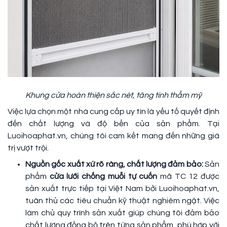
Khung cửa hoàn thiện sắc nét, tăng tính thẩm mỹ
Việc lựa chọn một nhà cung cấp uy tín là yếu tố quyết định
đến chất lượng và độ bền của sản phẩm. Tại
Luoihoaphat.vn, chúng tôi cam kết mang đến những giá
trị vượt trội.
Nguồn gốc xuất xứ rõ ràng, chất lượng đảm bảo:
Sản
phẩm
cửa lưới chống muỗi tự cuốn
mã TC 12 được
sản xuất trực tiếp tại Việt Nam bởi Luoihoaphat.vn,
tuân thủ các tiêu chuẩn kỹ thuật nghiêm ngặt. Việc
làm chủ quy trình sản xuất giúp chúng tôi đảm bảo
chất lượng đồng bộ trên từng sản phẩm, phù hợp với