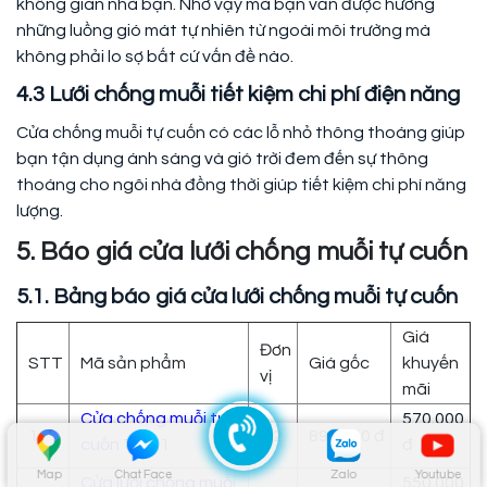
không gian nhà bạn. Nhờ vậy mà bạn vẫn được hưởng
những luồng gió mát tự nhiên từ ngoài môi trường mà
không phải lo sợ bất cứ vấn đề nào.
4.3 Lưới chống muỗi tiết kiệm chi phí điện năng
Cửa chống muỗi tự cuốn có các lỗ nhỏ thông thoáng giúp
bạn tận dụng ánh sáng và gió trời đem đến sự thông
thoáng cho ngôi nhà đồng thời giúp tiết kiệm chi phí năng
lượng.
5. Báo giá cửa lưới chống muỗi tự cuốn
5.1. Bảng báo giá cửa lưới chống muỗi tự cuốn
Giá
Đơn
STT
Mã sản phẩm
Giá gốc
khuyến
vị
mãi
Cửa chống muỗi tự
570.000
1
M2
890.000 đ
cuốn TC 01
đ
Map
Chat Face
Zalo
Youtube
Cửa lưới chống muỗi
550.000