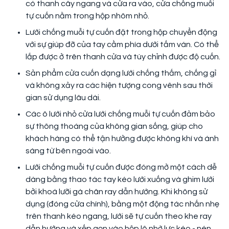
có thanh cây ngang và cửa ra vào, cửa chống muỗi
tự cuốn nằm trong hộp nhôm nhỏ.
Lưới chống muỗi tự cuốn đặt trong hộp chuyển động
với sự giúp đỡ của tay cầm phía dưới tấm ván. Có thể
lắp được ở trên thanh cửa và tùy chỉnh được độ cuốn.
Sản phẩm cửa cuốn dạng lưới chống thấm, chống gỉ
và không xảy ra các hiện tượng cong vênh sau thời
gian sử dụng lâu dài.
Các ô lưới nhỏ cửa lưới chống muỗi tự cuốn đảm bảo
sự thông thoáng của không gian sống, giúp cho
khách hàng có thể tận hưởng được không khí và ánh
sáng từ bên ngoài vào.
Lưới chống muỗi tự cuốn được đóng mở một cách dễ
dàng bằng thao tác tay kéo lưới xuống và ghim lưới
bởi khoá lưỡi gà chân ray dẫn hướng. Khi không sử
dụng (đóng cửa chính), bằng một động tác nhấn nhẹ
trên thanh kéo ngang, lưới sẽ tự cuốn theo khe ray
dẫn hướng và xếp gọn vào hộp lô nhờ lực kéo - nén