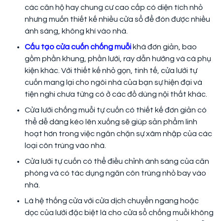
các căn hộ hay chung cư cao cấp có diện tích nhỏ
nhưng muốn thiết kế nhiều cửa sổ để đón được nhiều
ánh sáng, không khí vào nhà.
Cấu tạo cửa cuốn chống muỗi
khá đơn giản, bao
gồm phần khung, phần lưới, ray dẫn hướng và cà phụ
kiện khác. Với thiết kế nhỏ gọn, tinh tế, cửa lưới tự
cuốn mang lại cho ngôi nhà của bạn sự hiện đại và
tiện nghi chưa từng có ở các đồ dùng nội thất khác.
Cửa lưới chống muỗi tự cuốn có thiết kế đơn giản có
thể dễ dàng kéo lên xuống sẽ giúp sản phẩm linh
hoạt hơn trong việc ngăn chặn sự xâm nhập của các
loại côn trùng vào nhà.
Cửa lưới tự cuốn có thể điều chỉnh ánh sáng của căn
phòng và có tác dụng ngăn côn trùng nhỏ bay vào
nhà.
Là hệ thống cửa với cửa dịch chuyển ngang hoặc
dọc của lưới đặc biệt là cho cửa sổ chống muỗi không