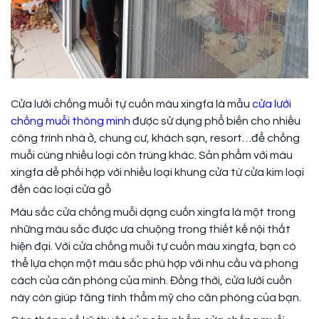
Cửa lưới chống muỗi tự cuốn màu xingfa là mẫu
cửa lưới
chống muỗi thông minh
được sử dụng phổ biến cho nhiều
công trình nhà ở, chung cư, khách sạn, resort…để chống
muỗi cùng nhiều loại côn trùng khác. Sản phẩm với màu
xingfa dễ phối hợp với nhiều loại khung cửa từ cửa kim loại
đến các loại cửa gỗ
Màu sắc cửa chống muỗi dạng cuốn xingfa là một trong
những màu sắc được ưa chuộng trong thiết kế nội thất
hiện đại. Với cửa chống muỗi tự cuốn màu xingfa, bạn có
thể lựa chọn một màu sắc phù hợp với nhu cầu và phong
cách của căn phòng của mình. Đồng thời, cửa lưới cuốn
này còn giúp tăng tính thẩm mỹ cho căn phòng của bạn.