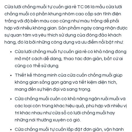
Cửa lưới chống muỗi tự cuốn giá rẻ TC 06 là mẫu cửa lưới
chống muỗi có phần khung nhôm cao cấp sơn tĩnh điện
trắng với độ bền màu cao cũng như màu trắng dễ phối
hợp với nhiều không gian. Sản phẩm ngày càng nhận được
sự quan tâm và yêu thích sử dụng của đông đảo khách
hàng, đó là bởi những công dụng và ưu điểm nổi bật như:
Cửa lưới chống muỗi tự cuốn giá rẻ có khả năng đóng
mở một cách dễ dàng, thao tác đơn giản, bất cứ ai
cũng có thể sử dụng.
Thiết kế thông minh của cửa cuốn chống muỗi giúp
không gian sống gọn gàng và tiết kiệm diện tích,
mang đến sự hiện đại và sang trọng.
Cửa chống muỗi cuốn có khả năng ngăn ruồi muỗi và
các loại côn trùng khác hiệu quả, phù hợp với nhiều vị
trí khác nhau như cửa sổ có lưới chống muỗi hay
những nơi thường xuyên có gió.
Cửa chống muỗi tự cuốn lắp đặt đơn giản, vận hành