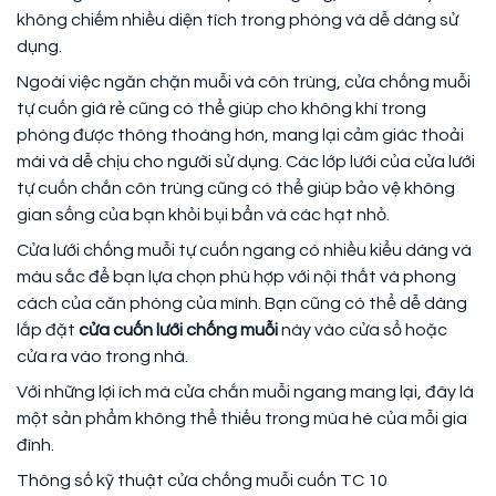
không chiếm nhiều diện tích trong phòng và dễ dàng sử
dụng.
Ngoài việc ngăn chặn muỗi và côn trùng, cửa chống muỗi
tự cuốn giá rẻ cũng có thể giúp cho không khí trong
phòng được thông thoáng hơn, mang lại cảm giác thoải
mái và dễ chịu cho người sử dụng. Các lớp lưới của cửa lưới
tự cuốn chắn côn trùng cũng có thể giúp bảo vệ không
gian sống của bạn khỏi bụi bẩn và các hạt nhỏ.
Cửa lưới chống muỗi tự cuốn ngang có nhiều kiểu dáng và
màu sắc để bạn lựa chọn phù hợp với nội thất và phong
cách của căn phòng của mình. Bạn cũng có thể dễ dàng
lắp đặt
cửa cuốn lưới chống muỗi
này vào cửa sổ hoặc
cửa ra vào trong nhà.
Với những lợi ích mà cửa chắn muỗi ngang mang lại, đây là
một sản phẩm không thể thiếu trong mùa hè của mỗi gia
đình.
Thông số kỹ thuật cửa chống muỗi cuốn TC 10