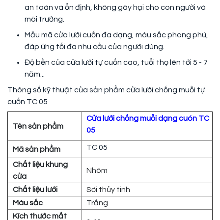
an toàn và ổn định, không gây hại cho con người và
môi trường.
Mẫu mã cửa lưới cuốn đa dạng, màu sắc phong phú,
đáp ứng tối đa nhu cầu của người dùng.
Độ bền của cửa lưới tự cuốn cao, tuổi thọ lên tới 5 - 7
năm...
Thông số kỹ thuật của sản phẩm cửa lưới chống muỗi tự
cuốn TC 05
Cửa lưới chống muỗi dạng cuón TC
Tên sản phẩm
05
TC 05
Mã sản phẩm
Chất liệu khung
Nhôm
cửa
Chất liệu lưới
Sơi thủy tinh
Màu sắc
Trắng
Kích thước mắt