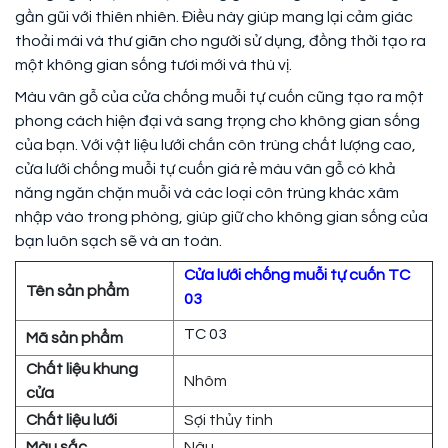
gần gũi với thiên nhiên. Điều này giúp mang lại cảm giác
thoải mái và thư giãn cho người sử dụng, đồng thời tạo ra
một không gian sống tươi mới và thú vị.
Màu vân gỗ của cửa chống muỗi tự cuốn cũng tạo ra một
phong cách hiện đại và sang trọng cho không gian sống
của bạn. Với vật liệu lưới chắn côn trùng chất lượng cao,
cửa lưới chống muỗi tự cuốn giá rẻ màu vân gỗ có khả
năng ngăn chặn muỗi và các loại côn trùng khác xâm
nhập vào trong phòng, giúp giữ cho không gian sống của
bạn luôn sạch sẽ và an toàn.
Cửa lưới chống muỗi tự cuốn TC
Tên sản phẩm
03
TC 03
Mã sản phẩm
Chất liệu khung
Nhôm
cửa
Chất liệu lưới
Sợi thủy tinh
Màu sắc
Nâu