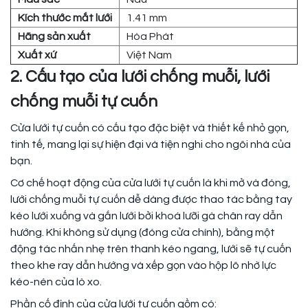
Kích thước mắt lưới
1.41 mm
Hãng sản xuất
Hòa Phát
Xuất xứ
Việt Nam
2. Cấu tạo của lưới chống muỗi, lưới
chống muỗi tự cuốn
Cửa lưới tự cuốn có cấu tạo đặc biệt và thiết kế nhỏ gọn,
tinh tế, mang lại sự hiện đại và tiện nghi cho ngôi nhà của
bạn.
Cơ chế hoạt động của cửa lưới tự cuốn là khi mở và đóng,
lưới chống muỗi tự cuốn dễ dàng được thao tác bằng tay
kéo lưới xuống và gắn lưới bởi khoá lưỡi gà chân ray dẫn
hướng. Khi không sử dụng (đóng cửa chính), bằng một
động tác nhấn nhẹ trên thanh kéo ngang, lưới sẽ tự cuốn
theo khe ray dẫn hướng và xếp gọn vào hộp lô nhờ lực
kéo-nén của lò xo.
Phần cố định của cửa lưới tự cuốn gồm có: