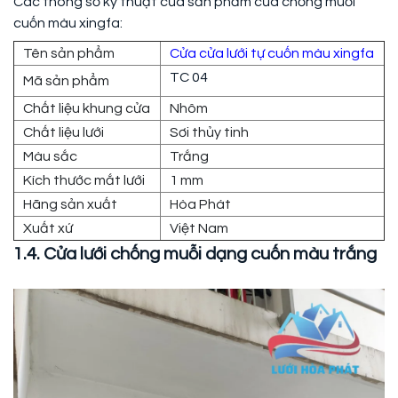
Các thông số kỹ thuật của sản phẩm cửa chống muỗi
cuốn màu xingfa:
Tên sản phẩm
Cửa cửa lưới tự cuốn màu xingfa
TC 04
Mã sản phẩm
Chất liệu khung cửa
Nhôm
Chất liệu lưới
Sơi thủy tinh
Màu sắc
Trắng
Kích thước mắt lưới
1 mm
Hãng sản xuất
Hòa Phát
Xuất xứ
Việt Nam
1.4. Cửa lưới chống muỗi dạng cuốn màu trắng