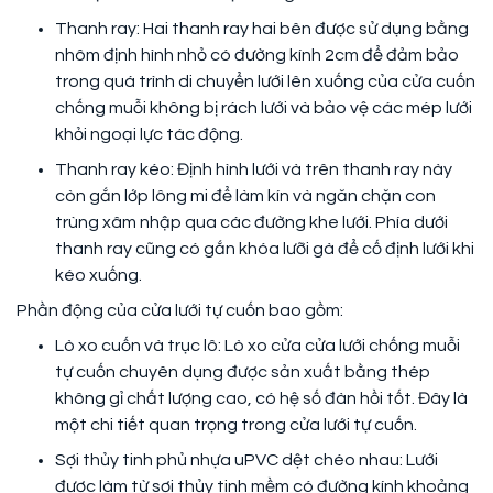
Thanh ray: Hai thanh ray hai bên được sử dụng bằng
nhôm định hình nhỏ có đường kính 2cm để đảm bảo
trong quá trình di chuyển lưới lên xuống của cửa cuốn
chống muỗi không bị rách lưới và bảo vệ các mép lưới
khỏi ngoại lực tác động.
Thanh ray kéo: Định hình lưới và trên thanh ray này
còn gắn lớp lông mi để làm kín và ngăn chặn con
trùng xâm nhập qua các đường khe lưới. Phía dưới
thanh ray cũng có gắn khóa lưỡi gà để cố định lưới khi
kéo xuống.
Phần động của cửa lưới tự cuốn bao gồm:
Lò xo cuốn và trục lô: Lò xo cửa cửa lưới chống muỗi
tự cuốn chuyên dụng được sản xuất bằng thép
không gỉ chất lượng cao, có hệ số đàn hồi tốt. Đây là
một chi tiết quan trọng trong cửa lưới tự cuốn.
Sợi thủy tinh phủ nhựa uPVC dệt chéo nhau: Lưới
được làm từ sợi thủy tinh mềm có đường kính khoảng