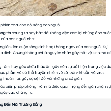
y phiền toái cho đời sống con người
ông
thì chúng ta hãy bắt đầu bằng việc xem lại những ảnh hưở
 của con người nhé:
ởng lớn đến cuộc sống sinh hoạt hàng ngày của con người. Sự
gia đình. Chúng không chỉ là nguyên nhân gây mất vệ sinh mà c
tắm, hay góc chứa thức ăn, gây nên sự bất tiện trong việc d
hực phẩm và có thể truyền nhiễm vô số loài vi khuẩn và virus.
thoải mái, gây sợ sệt đối với những ai sợ gián.
g các biện pháp phòng tránh là điều quan trọng để ngăn chặn sự
ngày của chúng ta.
g Đến Môi Trường Sống