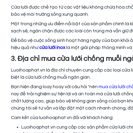
Cửa lưới được chế tạo từ các vật liệu không chứa hóa ch
bảo vệ môi trường sống xung quanh.
Một trong những ưu điểm nổi bật của sản phẩm chính là
sạch sẽ, ngăn chặn được các loài côn trùng mà vẫn giữ đ
Để bảo vệ cuộc sống sinh hoạt hàng ngày của bạn khỏi ản
hiệu quả như
cửa lưới inox
là một giải pháp thông minh và 
3. Địa chỉ mua cửa lưới chống muỗi ngă
Luoihoaphat.vn là địa chỉ chuyên cung cấp các loại cửa lư
biệt là cửa lưới chống muỗi ngăn gián.
Bạn hiện đang loay hoay với câu hỏi "nên
mua cửa lưới ch
nay để trải nghiệm sự tiện lợi và an toàn mà cửa lưới ch
chất lượng cao, giúp bảo vệ không gian sống của bạn khỏi
chúng tôi sẽ tư vấn và lắp đặt một cách nhanh chóng, 
Cam kết của luoihoaphat.vn đối với khách hàng:
Luoihoaphat.vn cung cấp các sản phẩm cửa lưới chốn