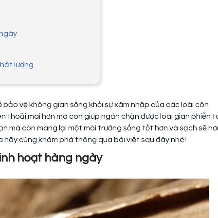
 ngày
chất lượng
ể bảo vệ không gian sống khỏi sự xâm nhập của các loài côn
ên thoải mái hơn mà còn giúp ngăn chặn được loài gián phiền to
ạn mà còn mang lại một môi trường sống tốt hơn và sạch sẽ hơ
a hãy cùng khám phá thông qua bài viết sau đây nhé!
sinh hoạt hàng ngày