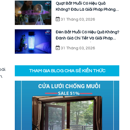
Quạt Bắt Muỗi Có Hiệu Quả
Không? Đâu Là Giải Pháp Phòng
Chống Muỗi Bền Vững
31 Tháng 03, 2026
Đèn Bắt Muỗi Có Hiệu Quả Không?
Đánh Giá Chi Tiết Và Giải Pháp
Ngăn Chặn Triệt Để
31 Tháng 03, 2026
ái.
THAM GIA BLOG CHIA SẺ KIẾN THỨC
n.