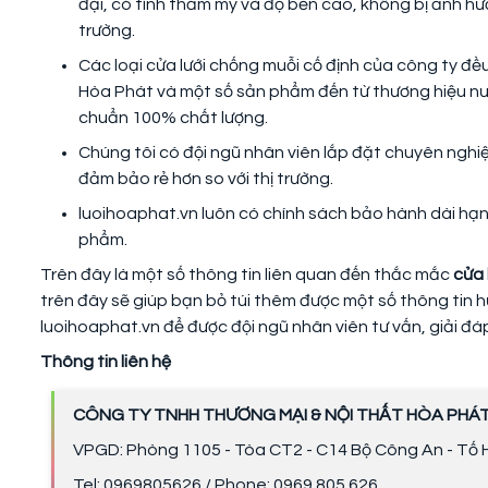
đại, có tính thẩm mỹ và độ bền cao, không bị ảnh hưở
trường.
Các loại cửa lưới chống muỗi cố định của công ty đề
Hòa Phát và một số sản phẩm đến từ thương hiệu nư
chuẩn 100% chất lượng.
Chúng tôi có đội ngũ nhân viên lắp đặt chuyên nghiệp
đảm bảo rẻ hơn so với thị trường.
luoihoaphat.vn luôn có chính sách bảo hành dài hạn
phẩm.
Trên đây là một số thông tin liên quan đến thắc mắc
cửa 
trên đây sẽ giúp bạn bỏ túi thêm được một số thông tin h
luoihoaphat.vn để được đội ngũ nhân viên tư vấn, giải đá
Thông tin liên hệ
CÔNG TY TNHH THƯƠNG MẠI & NỘI THẤT HÒA PHÁ
VPGD: Phòng 1105 - Tòa CT2 - C14 Bộ Công An - Tố H
Tel: 0969805626 / Phone: 0969 805 626