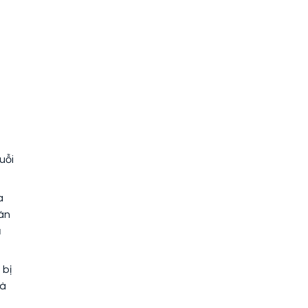
uỗi
a
án
ả
 bị
hà