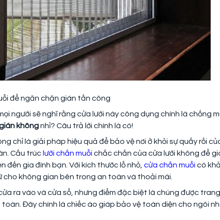
uỗi để ngăn chặn gián tấn công
mọi người sẽ nghĩ rằng cửa lưới này công dụng chính là chống m
 gián không
nhỉ? Câu trả lời chính là có!
ng chỉ là giải pháp hiệu quả để bảo vệ nơi ở khỏi sự quấy rối củ
n. Cấu trúc
lưới chắn muỗi
chắc chắn của cửa lưới không để gi
 đến gia đình bạn. Với kích thước lỗ nhỏ,
cửa chắn muỗi
có kh
ữ cho không gian bên trong an toàn và thoải mái.
ư cửa ra vào và cửa sổ, nhưng điểm đặc biệt là chúng được trang
 toàn. Đây chính là chiếc áo giáp bảo vệ toàn diện cho ngôi n