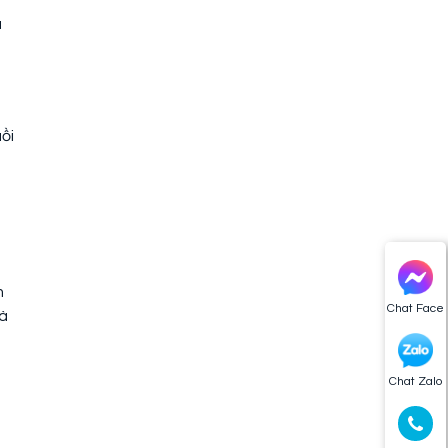
à
ồi
m
Chat Face
và
Chat Zalo