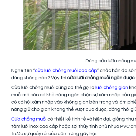
Dùng cửa lưới chống m
Nghe tên “
cửa lưới chống muỗi cao cấp
” chắc hẳn đa số 
đúng không nào? Vậy thì
cửa lưới chống muỗi ngăn được
Cửa lưới chống muỗi cũng có thể gọi là
lưới chống gián
khô
muỗi mà còn có khả năng ngăn chặn sự xâm nhập của giá
có cơ hội xâm nhập vào không gian bên trong và làm phiền
năng giữ cho gián không thể vượt qua được, đồng thời gi
Cửa chống muỗi
có thiết kế tinh tế và hiện đại, giống nh
tấm lưới inox cao cấp hoặc sợi thủy tinh phủ nhựa PVC an
trước sự quấy rối của côn trùng gây hại.