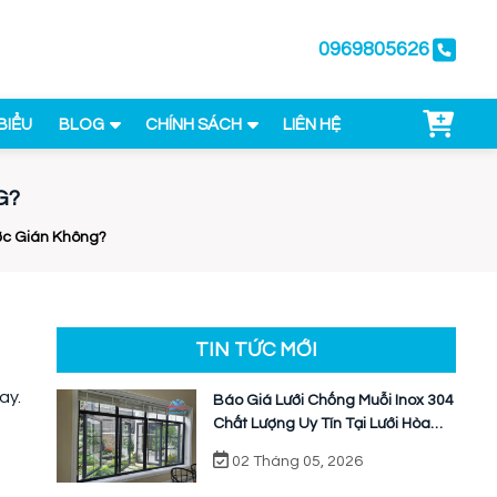
0969805626
BIỂU
BLOG
CHÍNH SÁCH
LIÊN HỆ
G?
ợc Gián Không?
TIN TỨC MỚI
ay.
Báo Giá Lưới Chống Muỗi Inox 304
Chất Lượng Uy Tín Tại Lưới Hòa
Phát
02 Tháng 05, 2026