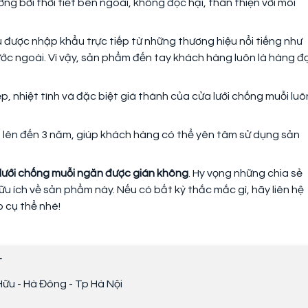
ng bởi thời tiết bên ngoài, không độc hại, thân thiện với môi
u được nhập khẩu trực tiếp từ những thương hiệu nổi tiếng như
ớc ngoài. Vì vậy, sản phẩm đến tay khách hàng luôn là hàng đ
, nhiệt tình và đặc biệt giá thành của cửa lưới chống muỗi luô
 lên đến 3 năm, giúp khách hàng có thể yên tâm sử dụng sản
lưới chống muỗi ngăn được gián không
. Hy vọng những chia sẻ
ữu ích về sản phẩm này. Nếu có bất kỳ thắc mắc gì, hãy liên hệ
p cụ thể nhé!
T
ữu - Hà Đông - Tp Hà Nội