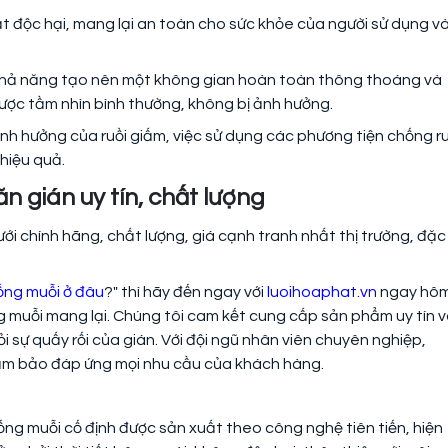
ất độc hại, mang lại an toàn cho sức khỏe của người sử dụng v
 khả năng tạo nên một không gian hoàn toàn thông thoáng và
ược tầm nhìn bình thường, không bị ảnh hưởng.
h hưởng của ruồi giấm, việc sử dụng các phương tiện chống ru
hiệu quả.
n gián uy tín, chất lượng
ới chính hãng, chất lượng, giá cạnh tranh nhất thị trường, đặc
ống muỗi ở đâu
?" thì hãy đến ngay với
luoihoaphat.vn
ngay hô
ống muỗi mang lại. Chúng tôi cam kết cung cấp sản phẩm uy tín 
 sự quấy rối của gián. Với đội ngũ nhân viên chuyên nghiệp,
đảm bảo đáp ứng mọi nhu cầu của khách hàng.
g muỗi cố định được sản xuất theo công nghệ tiên tiến, hiện