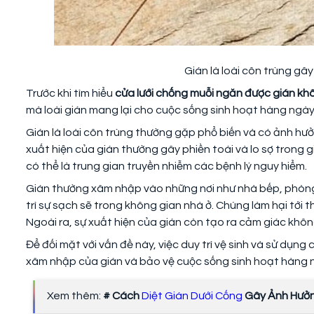
Gián là loài côn trùng gâ
Trước khi tìm hiểu
cửa lưới chống muỗi ngăn được gián kh
mà loài gián mang lại cho cuộc sống sinh hoạt hàng ngày
Gián là loài côn trùng thường gặp phổ biến và có ảnh hư
xuất hiện của gián thường gây phiền toái và lo sợ trong 
có thể là trung gian truyền nhiễm các bệnh lý nguy hiểm.
Gián thường xâm nhập vào những nơi như nhà bếp, phòng 
trì sự sạch sẽ trong không gian nhà ở. Chúng làm hại tới t
Ngoài ra, sự xuất hiện của gián còn tạo ra cảm giác không 
Để đối mặt với vấn đề này, việc duy trì vệ sinh và sử dụn
xâm nhập của gián và bảo vệ cuộc sống sinh hoạt hàng 
Xem thêm:
# Cách
Diệt Gián Dưới Cống
Gây Ảnh Hưởn