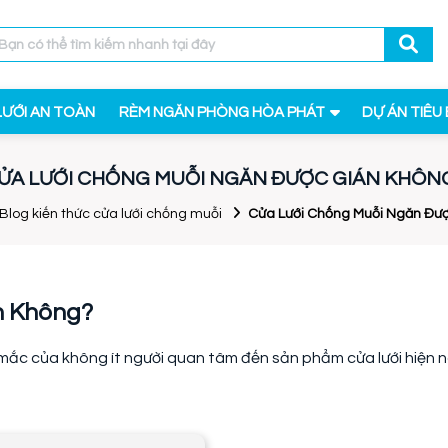
LƯỚI AN TOÀN
RÈM NGĂN PHÒNG HÒA PHÁT
DỰ ÁN TIÊU 
ỬA LƯỚI CHỐNG MUỖI NGĂN ĐƯỢC GIÁN KHÔN
Blog kiến thức cửa lưới chống muỗi
Cửa Lưới Chống Muỗi Ngăn Đư
n Không?
mắc của không ít người quan tâm đến sản phẩm cửa lưới hiện n