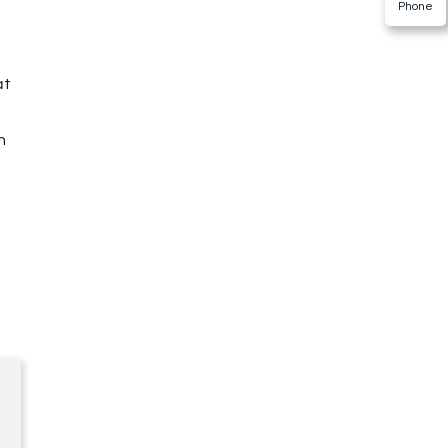
Phone
ạt
n