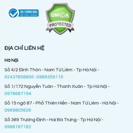
ĐỊA CHỈ LIÊN HỆ
Hà Nội
Số 4/2 Đình Thôn - Nam Từ Liêm - Tp Hà Nội -
02437858806 -0989359115
Số 1/172 Nguyễn Tuân - Thanh Xuân - Tp Hà Nội -
0978687194
Số 15 ngõ 87 - Phố Thiên Hiền - Nam Từ Liêm - Hà Nội -
0969805626
Số 389 Trương Định - Hai Bà Trưng - Tp Hà Nội -
0988187182