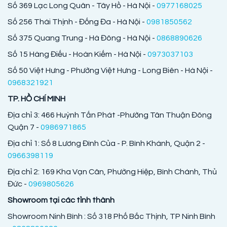
Số 369 Lạc Long Quân - Tây Hồ - Hà Nội -
0977168025
Số 256 Thái Thịnh - Đống Đa - Hà Nội -
0981850562
Số 375 Quang Trung - Hà Đông - Hà Nội -
0868890626
Số 15 Hàng Điếu - Hoàn Kiếm - Hà Nội -
0973037103
Số 50 Việt Hưng - Phường Việt Hưng - Long Biên - Hà Nội -
0968321921
TP. HỒ CHÍ MINH
Địa chỉ 3: 466 Huỳnh Tấn Phát -Phường Tân Thuận Đông
Quận 7 -
0986971865
Địa chỉ 1: Số 8 Lương Đình Của - P. Bình Khánh, Quận 2 -
0966398119
Địa chỉ 2: 169 Kha Vạn Cân, Phường Hiệp, Bình Chánh, Thủ
Đức -
0969805626
Showroom tại các tỉnh thành
Showroom Ninh Bình : Số 318 Phố Bắc Thịnh, TP Ninh Bình