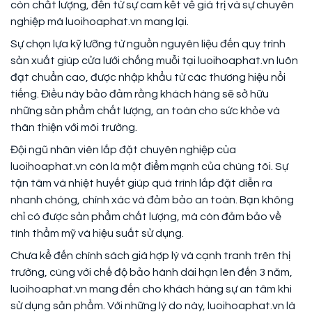
còn chất lượng, đến từ sự cam kết về giá trị và sự chuyên
nghiệp mà luoihoaphat.vn mang lại.
Sự chọn lựa kỹ lưỡng từ nguồn nguyên liệu đến quy trình
sản xuất giúp cửa lưới chống muỗi tại luoihoaphat.vn luôn
đạt chuẩn cao, được nhập khẩu từ các thương hiệu nổi
tiếng. Điều này bảo đảm rằng khách hàng sẽ sở hữu
những sản phẩm chất lượng, an toàn cho sức khỏe và
thân thiện với môi trường.
Đội ngũ nhân viên lắp đặt chuyên nghiệp của
luoihoaphat.vn còn là một điểm mạnh của chúng tôi. Sự
tận tâm và nhiệt huyết giúp quá trình lắp đặt diễn ra
nhanh chóng, chính xác và đảm bảo an toàn. Bạn không
chỉ có được sản phẩm chất lượng, mà còn đảm bảo về
tính thẩm mỹ và hiệu suất sử dụng.
Chưa kể đến chính sách giá hợp lý và cạnh tranh trên thị
trường, cùng với chế độ bảo hành dài hạn lên đến 3 năm,
luoihoaphat.vn mang đến cho khách hàng sự an tâm khi
sử dụng sản phẩm. Với những lý do này, luoihoaphat.vn là