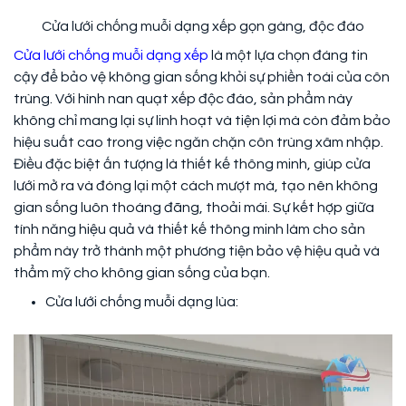
Cửa lưới chống muỗi dạng xếp gọn gàng, độc đáo
Cửa lưới chống muỗi dạng xếp
là một lựa chọn đáng tin
cậy để bảo vệ không gian sống khỏi sự phiền toái của côn
trùng. Với hình nan quạt xếp độc đáo, sản phẩm này
không chỉ mang lại sự linh hoạt và tiện lợi mà còn đảm bảo
hiệu suất cao trong việc ngăn chặn côn trùng xâm nhập.
Điều đặc biệt ấn tượng là thiết kế thông minh, giúp cửa
lưới mở ra và đóng lại một cách mượt mà, tạo nên không
gian sống luôn thoáng đãng, thoải mái. Sự kết hợp giữa
tính năng hiệu quả và thiết kế thông minh làm cho sản
phẩm này trở thành một phương tiện bảo vệ hiệu quả và
thẩm mỹ cho không gian sống của bạn.
Cửa lưới chống muỗi dạng lùa: