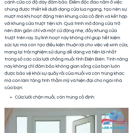
cánh cửa có độ dày đảm bảo. Điểm độc đáo nằm ở việc
chúng được thiết kế dưới dạng cửa lùa ngang, tạo nên sự
mượt mà khi hoạt động trên khung cửa cố định và kết hợp
với khung cửa trượt tiện ích. Quá trình mở đóng cửa trở
nên đơn giản chỉ với một cử động nhẹ, đẩy khung cửa
trượt trên ray. Sự linh hoạt này không chỉ giúp tiết kiệm
sức lực mà còn tạo điều kiện thuận lợi cho việc vệ sinh cửa,
mang lại trải nghiệm sử dụng dễ dàng và tiện lợi nhất
trong số các cửa lưới chống muỗi tỉnh Điện Biên. Tính năng
này không chỉ đảm bảo không gian sống của bạn luôn
được bảo vệ khỏi sự quấy rối của muỗi và côn trùng khác
mà còn làm tăng tính thẩm mỹ và hiện đại cho ngôi nhà
của bạn.
Cửa lưới chặn muỗi, côn trùng cố định: