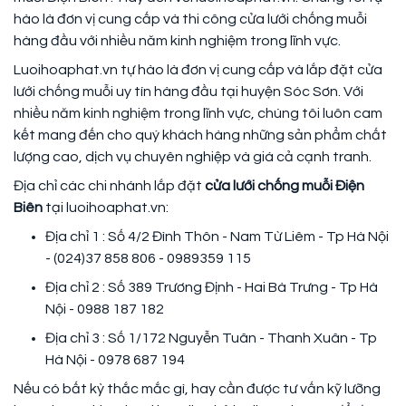
hào là đơn vị cung cấp và thi công cửa lưới chống muỗi
hàng đầu với nhiều năm kinh nghiệm trong lĩnh vực.
Luoihoaphat.vn tự hào là đơn vị cung cấp và lắp đặt cửa
lưới chống muỗi uy tín hàng đầu tại huyện Sóc Sơn. Với
nhiều năm kinh nghiệm trong lĩnh vực, chúng tôi luôn cam
kết mang đến cho quý khách hàng những sản phẩm chất
lượng cao, dịch vụ chuyên nghiệp và giá cả cạnh tranh.
Địa chỉ các chi nhánh lắp đặt
cửa lưới chống muỗi Điện
Biên
tại luoihoaphat.vn:
Địa chỉ 1 : Số 4/2 Đình Thôn - Nam Từ Liêm - Tp Hà Nội
- (024)37 858 806 - 0989359 115
Địa chỉ 2 : Số 389 Trương Định - Hai Bà Trưng - Tp Hà
Nội - 0988 187 182
Địa chỉ 3 : Số 1/172 Nguyễn Tuân - Thanh Xuân - Tp
Hà Nội - 0978 687 194
Nếu có bất kỳ thắc mắc gì, hay cần được tư vấn kỹ lưỡng