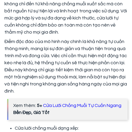
không chỉ đến từ khả năng chống muỗi xuất sắc mà còn
bắt nguồn từ sự tiện lợi và linh hoạt trong việc sử dụng. Với
mức giá hợp lý và sự đa dạng về kích thước, cửa lưới tự
cuốn không chỉ đảm bảo an toàn mà còn tạo nên vẻ
thẩm mỹ cho mọi gia đình.
Điểm độc đáo của mô hình này chính là khả năng tự cuốn
thông minh, mang lại sự đơn giản và thuận tiện trong quá
trình mở và đóng cửa. Việc chỉ cần thực hiện một động tác
kéo nhẹ là đủ, hệ thống tự cuốn sẽ thực hiện phần còn lại.
Điều này không chỉ giúp tiết kiệm thời gian mà còn tạo ra
một trải nghiệm sử dụng thoải mái, làm nổi bật sự hiện đại
và tiện nghi trong không gian sống hàng ngày của mọi gia
đình.
Xem thêm:
5+
Cửa Lưới Chống Muỗi Tự Cuốn Ngang
Bền Đẹp, Giá Tốt
Cửa lưới chống muỗi dạng xếp: