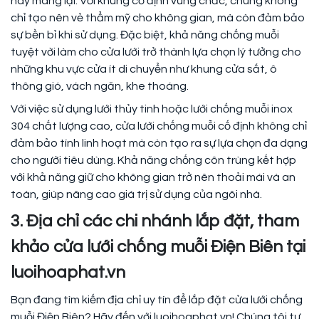
này mang lại. Với khung cố định vững chắc, chúng không
chỉ tạo nên vẻ thẩm mỹ cho không gian, mà còn đảm bảo
sự bền bỉ khi sử dụng. Đặc biệt, khả năng chống muỗi
tuyệt vời làm cho cửa lưới trở thành lựa chọn lý tưởng cho
những khu vực cửa ít di chuyển như khung cửa sắt, ô
thông gió, vách ngăn, khe thoáng.
Với việc sử dụng lưới thủy tinh hoặc lưới chống muỗi inox
304 chất lượng cao, cửa lưới chống muỗi cố định không chỉ
đảm bảo tính linh hoạt mà còn tạo ra sự lựa chọn đa dạng
cho người tiêu dùng. Khả năng chống côn trùng kết hợp
với khả năng giữ cho không gian trở nên thoải mái và an
toàn, giúp nâng cao giá trị sử dụng của ngôi nhà.
3. Địa chỉ các chi nhánh lắp đặt, tham
khảo cửa lưới chống muỗi Điện Biên tại
luoihoaphat.vn
Bạn đang tìm kiếm địa chỉ uy tín để lắp đặt cửa lưới chống
muỗi Điện Biên? Hãy đến với luoihoaphat.vn! Chúng tôi tự