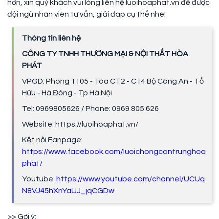
hơn, xin quý khách vui lòng liên hệ luoihoaphat.vn để được
đội ngũ nhân viên tư vấn, giải đáp cụ thể nhé!
Thông tin liên hệ
CÔNG TY TNHH THƯƠNG MẠI & NỘI THẤT HÒA
PHÁT
VPGD: Phòng 1105 - Tòa CT2 - C14 Bộ Công An - Tố
Hữu - Hà Đông - Tp Hà Nội
Tel: 0969805626 / Phone: 0969 805 626
Website: https://luoihoaphat.vn/
Kết nối Fanpage:
https://www.facebook.com/luoichongcontrunghoa
phat/
Youtube:
https://www.youtube.com/channel/UCUq
N8VJ45hXnYaUJ_jqCGDw
>> Gợi ý: