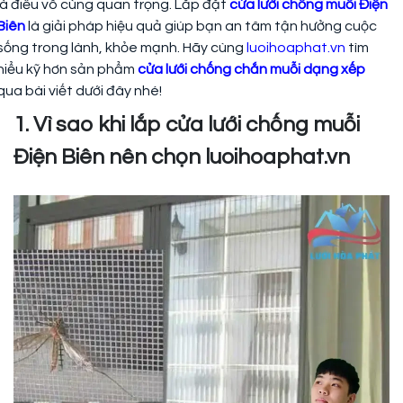
là điều vô cùng quan trọng. Lắp đặt
cửa lưới chống muỗi Điện
Biên
là giải pháp hiệu quả giúp bạn an tâm tận hưởng cuộc
sống trong lành, khỏe mạnh. Hãy cùng
luoihoaphat.vn
tìm
hiểu kỹ hơn sản phẩm
cửa lưới chống chắn muỗi dạng xếp
qua bài viết dưới đây nhé!
1. Vì sao khi lắp cửa lưới chống muỗi
Điện Biên nên chọn luoihoaphat.vn