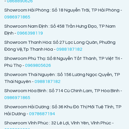
-
0868890626
Showroom Hải Phòng : Số 18 Nguyễn Trãi, TP Hải Phòng -
0986971865
Showroom Nam Định : Số 458 Trần Hưng Đạo, TP Nam
Định -
0966398119
Showroom Thanh Hóa: Số 27 Lạc Long Quân, Phường
Đông Vệ,Tp Thanh Hóa -
0988187182
Showroom Phú Thọ: Số 8 Nguyễn Tất Thành, TP Việt Trì -
Phú Thọ -
0969805626
Showroom Thái Nguyên : Số 156 Lương Ngọc Quyến, TP
Thái Nguyên -
0988187182
Showroom Hòa Bình : Số 714 Cù Chính Lam, TP Hòa Bình -
0986971865
Showroom Hải Dương : Số 36 Khu Đô Thị Mới Tuệ Tĩnh, TP
Hải Dương -
0978687194
Showroom Vĩnh Phúc : 32 Lê Lợi, Vĩnh Yên, Vĩnh Phúc -