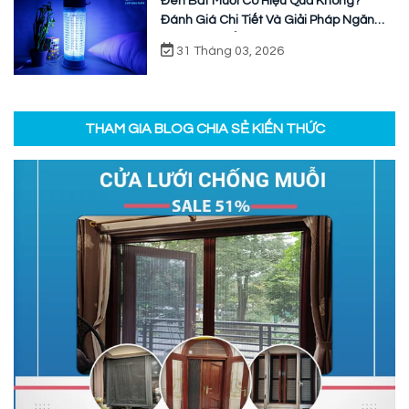
Đèn Bắt Muỗi Có Hiệu Quả Không?
Đánh Giá Chi Tiết Và Giải Pháp Ngăn
Chặn Triệt Để
31 Tháng 03, 2026
THAM GIA BLOG CHIA SẺ KIẾN THỨC