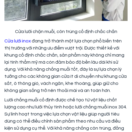
Cửa lưới chặn muỗi, côn trùng cố định chắc chắn
Cửa lưới inox
đang trở thành một lựa chọn phổ biến trên
thị trường với những ưu điểm vượt trội. Được thiết kế với
khung cố định chắc chắn, sản phẩm này không chỉ mang
lại tính thẩm mỹ mà còn đảm bảo độ bền lâu dài khi sử
dụng. Với khả năng chống muỗi tốt, đây là sự lựa chọn lý
tưởng cho các không gian cửa ít di chuyển như khung cửa
sắt, ô thông gió, vách ngăn, khe thoáng, giúp giữ cho
không gian sống trở nên thoải mái và an toàn hơn.
Lưới chống muỗi cố định được chế tạo từ vật liệu chất
lượng cao như lưới thủy tinh hoặc lưới chống muỗi inox 304.
Sự linh hoạt trong việc lựa chọn vật liệu giúp người tiêu
dùng có thể điều chỉnh sản phẩm theo nhu cầu và điều
kiện sử dụng cụ thể. Với khả năng chống côn trùng, đồng