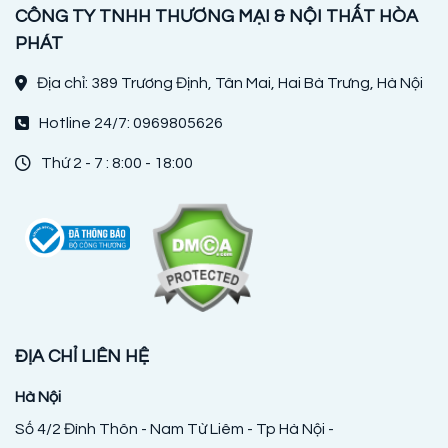
CÔNG TY TNHH THƯƠNG MẠI & NỘI THẤT HÒA
PHÁT
Địa chỉ: 389 Trương Định, Tân Mai, Hai Bà Trưng, Hà Nội
Hotline 24/7: 0969805626
Thứ 2 - 7 : 8:00 - 18:00
ĐỊA CHỈ LIÊN HỆ
Hà Nội
Số 4/2 Đình Thôn - Nam Từ Liêm - Tp Hà Nội -