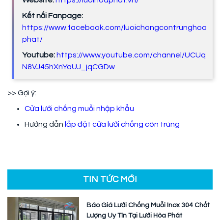
Website:
https://luoihoaphat.vn/
Kết nối Fanpage:
https://www.facebook.com/luoichongcontrunghoa
phat/
Youtube:
https://www.youtube.com/channel/UCUq
N8VJ45hXnYaUJ_jqCGDw
>> Gợi ý:
Cửa lưới chống muỗi nhập khẩu
Hướng dẫn
lắp đặt cửa lưới chống côn trùng
TIN TỨC MỚI
Báo Giá Lưới Chống Muỗi Inox 304 Chất
Lượng Uy Tín Tại Lưới Hòa Phát