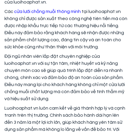
của luoihoaphat.vn.
Các
cửa lưới chống muỗi thông minh
tại luoihoaphat.vn
không chỉ được sản xuất theo công nghệ tiên tiến mà còn
được nhập khẩu trực tiếp từ các thương hiệu nổi tiếng.
Điều này đảm bảo rằng khách hàng sẽ nhận được những
sản phẩm chất lượng cao, đáng tin cậy và an toàn cho
sức khỏe cũng như thân thiện với môi trường.
Đội ngũ nhân viên lắp đặt chuyên nghiệp của
luoihoaphat.vn với sự tận tâm, nhiệt huyết và kỹ năng
chuyên môn cao sẽ giúp quá trình lắp đặt diễn ra nhanh
chóng, chính xác và đảm bảo độ an toàn của sản phẩm.
Điều này mang lại cho khách hàng không chỉ một cửa lưới
chống muỗi chất lượng mà còn đảm bảo về tính thẩm mỹ
và hiệu suất sử dụng.
Luoihoaphat.vn luôn cam kết về giá thành hợp lý và cạnh
tranh trên thị trường. Chính sách bảo hành dài hạn lên
đến 3 năm là một lợi ích lớn, giúp khách hàng yên tâm sử
dụng sản phẩm mà không lo lắng về vấn đề bảo trì. Với