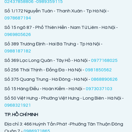
02437858806 -0989359115
Số 1/172 Nguyễn Tuân - Thanh Xuân - Tp Hà Nội -
0978687194
Số 15 ngõ 87 - Phố Thiên Hiền - Nam Từ Liêm - Hà Nội -
0969805626
Số 389 Trương Định - Hai Bà Trưng - Tp Hà Nội -
0988187182
Số 369 Lạc Long Quân - Tây Hồ - Hà Nội -
0977168025
Số 256 Thái Thịnh - Đống Đa - Hà Nội -
0981850562
Số 375 Quang Trung - Hà Đông - Hà Nội -
0868890626
Số 15 Hàng Điếu - Hoàn Kiếm - Hà Nội -
0973037103
Số 50 Việt Hưng - Phường Việt Hưng - Long Biên - Hà Nội -
0968321921
TP. HỒ CHÍ MINH
Địa chỉ 3: 466 Huỳnh Tấn Phát -Phường Tân Thuận Đông
Quận 7 -
0986971865