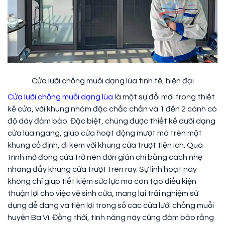
Cửa lưới chống muỗi dạng lùa tinh tế, hiện đại
Cửa lưới chống muỗi dạng lùa
là một sự đổi mới trong thiết
kế cửa, với khung nhôm đặc chắc chắn và 1 đến 2 cánh có
độ dày đảm bảo. Đặc biệt, chúng được thiết kế dưới dạng
cửa lùa ngang, giúp cửa hoạt động mượt mà trên một
khung cố định, đi kèm với khung cửa trượt tiện ích. Quá
trình mở đóng cửa trở nên đơn giản chỉ bằng cách nhẹ
nhàng đẩy khung cửa trượt trên ray. Sự linh hoạt này
không chỉ giúp tiết kiệm sức lực mà còn tạo điều kiện
thuận lợi cho việc vệ sinh cửa, mang lại trải nghiệm sử
dụng dễ dàng và tiện lợi trong số các cửa lưới chống muỗi
huyện Ba Vì. Đồng thời, tính năng này cũng đảm bảo rằng