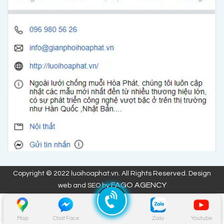
Copyright © 2022 luoihoaphat.vn. All Rights Reserved. Design
FAGO AGENCY
web and SEO by
Map
Chat Face
Zalo
Youtube