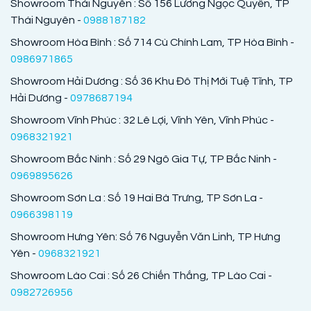
Showroom Thái Nguyên : Số 156 Lương Ngọc Quyến, TP
Thái Nguyên -
0988187182
Showroom Hòa Bình : Số 714 Cù Chính Lam, TP Hòa Bình -
0986971865
Showroom Hải Dương : Số 36 Khu Đô Thị Mới Tuệ Tĩnh, TP
Hải Dương -
0978687194
Showroom Vĩnh Phúc : 32 Lê Lợi, Vĩnh Yên, Vĩnh Phúc -
0968321921
Showroom Bắc Ninh : Số 29 Ngô Gia Tự, TP Bắc Ninh -
0969895626
Showroom Sơn La : Số 19 Hai Bà Trưng, TP Sơn La -
0966398119
Showroom Hưng Yên: Số 76 Nguyễn Văn Linh, TP Hưng
Yên -
0968321921
Showroom Lào Cai : Số 26 Chiến Thắng, TP Lào Cai -
0982726956