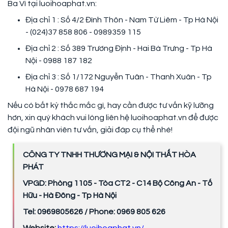
Ba Vì tại luoihoaphat.vn:
Địa chỉ 1 : Số 4/2 Đình Thôn - Nam Từ Liêm - Tp Hà Nội
- (024)37 858 806 - 0989359 115
Địa chỉ 2 : Số 389 Trương Định - Hai Bà Trưng - Tp Hà
Nội - 0988 187 182
Địa chỉ 3 : Số 1/172 Nguyễn Tuân - Thanh Xuân - Tp
Hà Nội - 0978 687 194
Nếu có bất kỳ thắc mắc gì, hay cần được tư vấn kỹ lưỡng
hơn, xin quý khách vui lòng liên hệ luoihoaphat.vn để được
đội ngũ nhân viên tư vấn, giải đáp cụ thể nhé!
CÔNG TY TNHH THƯƠNG MẠI & NỘI THẤT HÒA
PHÁT
VPGD: Phòng 1105 - Tòa CT2 - C14 Bộ Công An - Tố
Hữu - Hà Đông - Tp Hà Nội
Tel: 0969805626 / Phone: 0969 805 626