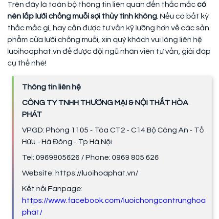
Trên đây là toàn bộ thông tin liên quan đến thắc mắc
có
nên lắp lưới chống muỗi sợi thủy tinh không
. Nếu có bất kỳ
thắc mắc gì, hay cần được tư vấn kỹ lưỡng hơn về các sản
phẩm cửa lưới chống muỗi, xin quý khách vui lòng liên hệ
luoihoaphat.vn để được đội ngũ nhân viên tư vấn, giải đáp
cụ thể nhé!
Thông tin liên hệ
CÔNG TY TNHH THƯƠNG MẠI & NỘI THẤT HÒA
PHÁT
VPGD: Phòng 1105 - Tòa CT2 - C14 Bộ Công An - Tố
Hữu - Hà Đông - Tp Hà Nội
Tel: 0969805626 / Phone: 0969 805 626
Website: https://luoihoaphat.vn/
Kết nối Fanpage:
https://www.facebook.com/luoichongcontrunghoa
phat/