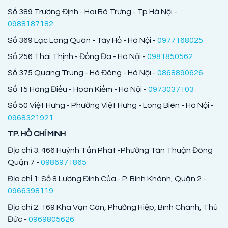
Số 389 Trương Định - Hai Bà Trưng - Tp Hà Nội -
0988187182
Số 369 Lạc Long Quân - Tây Hồ - Hà Nội -
0977168025
Số 256 Thái Thịnh - Đống Đa - Hà Nội -
0981850562
Số 375 Quang Trung - Hà Đông - Hà Nội -
0868890626
Số 15 Hàng Điếu - Hoàn Kiếm - Hà Nội -
0973037103
Số 50 Việt Hưng - Phường Việt Hưng - Long Biên - Hà Nội -
0968321921
TP. HỒ CHÍ MINH
Địa chỉ 3: 466 Huỳnh Tấn Phát -Phường Tân Thuận Đông
Quận 7 -
0986971865
Địa chỉ 1: Số 8 Lương Đình Của - P. Bình Khánh, Quận 2 -
0966398119
Địa chỉ 2: 169 Kha Vạn Cân, Phường Hiệp, Bình Chánh, Thủ
Đức -
0969805626