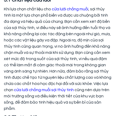
3.1 Chất liệu cửa lưới
Khi lựa chọn chất liệu cho
cửa lưới chống muỗi
, sợi thủy
tinh là một lựa chọn phổ biến và được ưa chuộng bởi tính
đa dạng và hiệu quả của chúng. Bạn cần xem xét độ bền
của sợi thủy tinh, vì điều này sẽ ảnh hưởng đến tuổi thọ và
khả năng chống lại các tác động bên ngoài như gió, mưa,
hoặc các vật liệu gây va đập. Ngoài ra, độ mịn của sợi
thủy tinh cũng quan trọng, vì nó ảnh hưởng đến khả năng
chặn muỗi và sự thoải mái khi sử dụng. Bạn cũng cần xem
xét mức độ trong suốt của sợi thủy tinh, vì nếu quá đậm
có thể làm mất đi cảm giác thoải mái trong không gian
vàng ánh sáng tự nhiên. Hơn nữa, đảm bảo rằng sợi thủy
tinh được chế tạo từ nguyên liệu chất lượng cao và không
chứa các chất hóa học độc hại đối với sức khỏe. Việc lựa
chọn
cửa lưới chống muỗi sợi thủy tinh
cũng nên dựa trên
môi trường sống và điều kiện thời tiết của khu vực bạn
sống, để đảm bảo tính hiệu quả và sự bền bỉ của sản
phẩm.