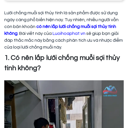
Lưới chống muỗi sợi thủy tinh là sản phẩm được sử dụng
ngày càng phổ biến hiện nay. Tuy nhiên, nhiều người vẫn
còn băn khoăn
có nên lắp lưới chống muỗi sợi thủy tinh
không
. Bài viết này của
Luoihoaphat.vn
sẽ giúp bạn giải
đáp thắc mắc này bằng cách phân tích ưu và nhược điểm
của loại lưới chống muỗi này.
1. Có nên lắp lưới chống muỗi sợi thủy
tinh không?