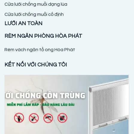
Cửa lưới chống muỗi dạng lùa
Cửa lưới chống muỗi cố định
LƯỚI AN TOÀN
RÈM NGĂN PHÒNG HÒA PHÁT
Rèm vách ngăn tổ ong Hòa Phát
KẾT NỐI VỚI CHÚNG TÔI