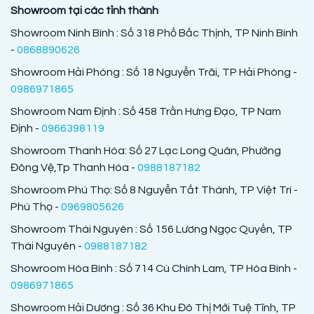
Showroom tại các tỉnh thành
Showroom Ninh Bình : Số 318 Phố Bắc Thịnh, TP Ninh Bình
-
0868890626
Showroom Hải Phòng : Số 18 Nguyễn Trãi, TP Hải Phòng -
0986971865
Showroom Nam Định : Số 458 Trần Hưng Đạo, TP Nam
Định -
0966398119
Showroom Thanh Hóa: Số 27 Lạc Long Quân, Phường
Đông Vệ,Tp Thanh Hóa -
0988187182
Showroom Phú Thọ: Số 8 Nguyễn Tất Thành, TP Việt Trì -
Phú Thọ -
0969805626
Showroom Thái Nguyên : Số 156 Lương Ngọc Quyến, TP
Thái Nguyên -
0988187182
Showroom Hòa Bình : Số 714 Cù Chính Lam, TP Hòa Bình -
0986971865
Showroom Hải Dương : Số 36 Khu Đô Thị Mới Tuệ Tĩnh, TP