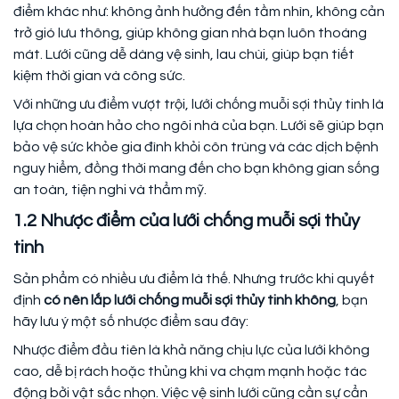
điểm khác như: không ảnh hưởng đến tầm nhìn, không cản
trở gió lưu thông, giúp không gian nhà bạn luôn thoáng
mát. Lưới cũng dễ dàng vệ sinh, lau chùi, giúp bạn tiết
kiệm thời gian và công sức.
Với những ưu điểm vượt trội, lưới chống muỗi sợi thủy tinh là
lựa chọn hoàn hảo cho ngôi nhà của bạn. Lưới sẽ giúp bạn
bảo vệ sức khỏe gia đình khỏi côn trùng và các dịch bệnh
nguy hiểm, đồng thời mang đến cho bạn không gian sống
an toàn, tiện nghi và thẩm mỹ.
1.2 Nhược điểm của lưới chống muỗi sợi thủy
tinh
Sản phẩm có nhiều ưu điểm là thế. Nhưng trước khi quyết
định
có nên lắp lưới chống muỗi sợi thủy tinh không
, bạn
hãy lưu ý một số nhược điểm sau đây:
Nhược điểm đầu tiên là khả năng chịu lực của lưới không
cao, dễ bị rách hoặc thủng khi va chạm mạnh hoặc tác
động bởi vật sắc nhọn. Việc vệ sinh lưới cũng cần sự cẩn