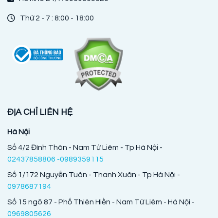
Thứ 2 - 7 : 8:00 - 18:00
ĐỊA CHỈ LIÊN HỆ
Hà Nội
Số 4/2 Đình Thôn - Nam Từ Liêm - Tp Hà Nội -
02437858806 -0989359115
Số 1/172 Nguyễn Tuân - Thanh Xuân - Tp Hà Nội -
0978687194
Số 15 ngõ 87 - Phố Thiên Hiền - Nam Từ Liêm - Hà Nội -
0969805626