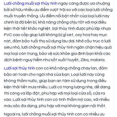
Lưới chống muỗi sợi thủy tinh
ngày càng được ưa chuộng
bởi sở hữu nhiều ưu điểm vượt trội so với các loại lưới chống
muỗi truyền thống. Ưu điểm nổi bật nhất của loại lưới này
chính là độ bền bỉ, khả năng chống chịu tốt với mọi điều
kiện thời tiết khắc nghiệt. Sợi thủy tinh được phủ lớp nhựa
PVC cao cấp giúp lưới không bị gỉ sét, oxy hóa hay mục
nát, đảm bảo tuổi thọ sử dụng lâu dài. Nhờ cấu trúc ô lưới
siêu nhỏ, lưới chống muỗi sợi thủy tinh ngăn chặn hiệu quả
mọi loại côn trùng, bảo vệ sức khỏe gia đình bạn khỏi các
dịch bệnh nguy hiểm như sốt xuất huyết, Zika, malaria.
Lưới sợi thủy tinh
còn có khả năng chống cháy lan, đảm
bảo an toàn cho ngôi nhà của bạn. Loại lưới này cũng
không thấm nước, giúp bạn an tâm sử dụng trong điều
kiện thời tiết mưa nhiều. Lưới có trọng lượng nhẹ, dễ dàng
thi công và lắp đặt, phù hợp với mọi loại cửa sổ, cửa ra
vào. Lưới sợi thủy tinh còn có tính thẩm mỹ cao, với nhiều
màu sắc đa dạng, phù hợp với mọi không gian nội thất.
Ngoài ra, lưới chống muỗi sợi thủy tinh còn có nhiều ưu