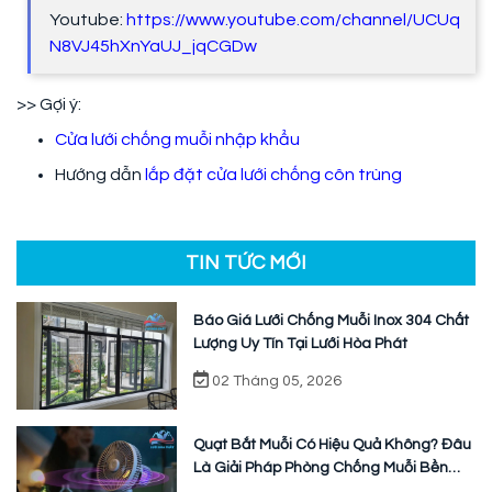
Youtube:
https://www.youtube.com/channel/UCUq
N8VJ45hXnYaUJ_jqCGDw
>> Gợi ý:
Cửa lưới chống muỗi nhập khẩu
Hướng dẫn
lắp đặt cửa lưới chống côn trùng
TIN TỨC MỚI
Báo Giá Lưới Chống Muỗi Inox 304 Chất
Lượng Uy Tín Tại Lưới Hòa Phát
02 Tháng 05, 2026
Quạt Bắt Muỗi Có Hiệu Quả Không? Đâu
Là Giải Pháp Phòng Chống Muỗi Bền
Vững