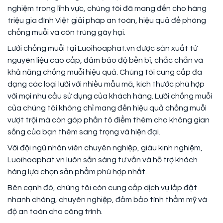
nghiệm trong lĩnh vực, chúng tôi đã mang đến cho hàng
triệu gia đình Việt giải pháp an toàn, hiệu quả để phòng
chống muỗi và côn trùng gây hại.
Lưới chống muỗi tại Luoihoaphat.vn được sản xuất từ
nguyên liệu cao cấp, đảm bảo độ bền bỉ, chắc chắn và
khả năng chống muỗi hiệu quả. Chúng tôi cung cấp đa
dạng các loại lưới với nhiều mẫu mã, kích thước phù hợp
với mọi nhu cầu sử dụng của khách hàng. Lưới chống muỗi
của chúng tôi không chỉ mang đến hiệu quả chống muỗi
vượt trội mà còn góp phần tô điểm thêm cho không gian
sống của bạn thêm sang trọng và hiện đại.
Với đội ngũ nhân viên chuyên nghiệp, giàu kinh nghiệm,
Luoihoaphat.vn luôn sẵn sàng tư vấn và hỗ trợ khách
hàng lựa chọn sản phẩm phù hợp nhất.
Bên cạnh đó, chúng tôi còn cung cấp dịch vụ lắp đặt
nhanh chóng, chuyên nghiệp, đảm bảo tính thẩm mỹ và
độ an toàn cho công trình.