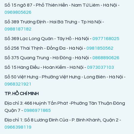
Số 15 ngõ 87 - Phố Thiên Hiền - Nam Từ Liêm - Hà Nội -
0969805626
Số 389 Trương Định - Hai Bà Trưng - Tp Hà Nội -
0988187182
Số 369 Lạc Long Quân - Tây Hồ - Hà Nội -
0977168025
Số 256 Thái Thịnh - Đống Đa - Hà Nội -
0981850562
Số 375 Quang Trung - Hà Đông - Hà Nội -
0868890626
Số 15 Hàng Điếu - Hoàn Kiếm - Hà Nội -
0973037103
Số 50 Việt Hưng - Phường Việt Hưng - Long Biên - Hà Nội -
0968321921
TP. HỒ CHÍ MINH
Địa chỉ 3: 466 Huỳnh Tấn Phát -Phường Tân Thuận Đông
Quận 7 -
0986971865
Địa chỉ 1: Số 8 Lương Đình Của - P. Bình Khánh, Quận 2 -
0966398119