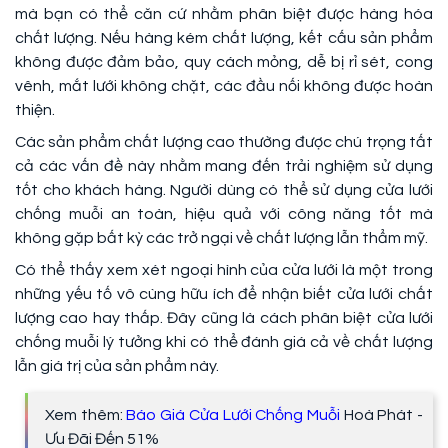
mà bạn có thể căn cứ nhằm phân biệt được hàng hóa
chất lượng. Nếu hàng kém chất lượng, kết cấu sản phẩm
không được đảm bảo, quy cách mỏng, dễ bị rỉ sét, cong
vênh, mắt lưới không chặt, các đầu nối không được hoàn
thiện.
Các sản phẩm chất lượng cao thường được chú trọng tất
cả các vấn đề này nhằm mang đến trải nghiệm sử dụng
tốt cho khách hàng. Người dùng có thể sử dụng cửa lưới
chống muỗi an toàn, hiệu quả với công năng tốt mà
không gặp bất kỳ các trở ngại về chất lượng lẫn thẩm mỹ.
Có thể thấy xem xét ngoại hình của cửa lưới là một trong
những yếu tố vô cùng hữu ích để nhận biết cửa lưới chất
lượng cao hay thấp. Đây cũng là cách phân biệt cửa lưới
chống muỗi lý tưởng khi có thể đánh giá cả về chất lượng
lẫn giá trị của sản phẩm này.
Xem thêm:
Báo Giá Cửa Lưới Chống Muỗi
Hoà Phát -
Ưu Đãi Đến 51%