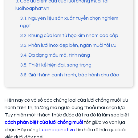
3. Các ưu điểm của cửa lưới chống muỗi tại
luoihoaphat.vn
3.1. Nguyên liệu sản xuất tuyển chọn nghiêm
ngặt
3.2. Khung cửa làm từ hợp kim nhôm cao cấp
3.3. Phần lưới inox đẹp bền, ngăn muỗi tối ưu
3.4. Đa dạng mẫu mã, tính năng
3.5. Thiết kế hiện đại, sang trọng
3.6. Giá thành cạnh tranh, bảo hành chu đáo
Hiện nay có vô số các chủng loại cửa lưới chống muỗi lưu
hành trên thị trường mà người dùng thoải mái chọn lựa.
Tuy nhiên một thách thức được đặt ra đó là làm sao biết
cách phân biệt cửa lưới chống muỗi
tốt giữa vô vàn lựa
chọn. Hãy cùng
Luoihoaphat.vn
tìm hiểu rõ hơn qua bài
viết dưới đây nhé!