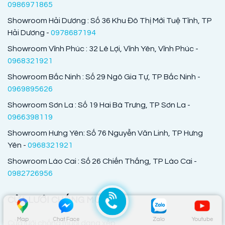
0986971865
Showroom Hải Dương : Số 36 Khu Đô Thị Mới Tuệ Tĩnh, TP
Hải Dương -
0978687194
Showroom Vĩnh Phúc : 32 Lê Lợi, Vĩnh Yên, Vĩnh Phúc -
0968321921
Showroom Bắc Ninh : Số 29 Ngô Gia Tự, TP Bắc Ninh -
0969895626
Showroom Sơn La : Số 19 Hai Bà Trưng, TP Sơn La -
0966398119
Showroom Hưng Yên: Số 76 Nguyễn Văn Linh, TP Hưng
Yên -
0968321921
Showroom Lào Cai : Số 26 Chiến Thắng, TP Lào Cai -
0982726956
CỬA LƯỚI CHỐNG MUỖI
Map
Chat Face
Zalo
Youtube
Cửa lưới chống muỗi dạng xếp