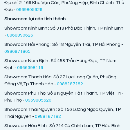
Địa chỉ 2: 169 Kha Vạn Cân, Phường Hiệp, Bình Chánh, Thủ
Đức -
0969805626
Showroom tại các tỉnh thành
Showroom Ninh Bình : Số 318 Phố Bắc Thịnh, TP Ninh Bình
-
0868890626
Showroom Hải Phòng : Số 18 Nguyễn Trãi, TP Hải Phòng -
0986971865
Showroom Nam Định : Số 458 Trần Hưng Đạo, TP Nam
Định -
0966398119
Showroom Thanh Hóa: Số 27 Lạc Long Quân, Phường
Đông Vệ,Tp Thanh Hóa -
0988187182
Showroom Phú Thọ: Số 8 Nguyễn Tất Thành, TP Việt Trì -
Phú Thọ -
0969805626
Showroom Thái Nguyên : Số 156 Lương Ngọc Quyến, TP
Thái Nguyên -
0988187182
Showroom Hòa Bình : Số 714 Cù Chính Lam, TP Hòa Bình -