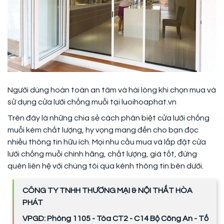
Người dùng hoàn toàn an tâm và hài lòng khi chọn mua và
sử dụng cửa lưới chống muỗi tại luoihoaphat.vn
Trên đây là những chia sẻ cách phân biệt cửa lưới chống
muỗi kém chất lượng, hy vọng mang đến cho bạn đọc
nhiều thông tin hữu ích. Mọi nhu cầu mua và lắp đặt cửa
lưới chống muỗi chính hãng, chất lượng, giá tốt, đừng
quên liên hệ với chúng tôi qua kênh thông tin bên dưới.
CÔNG TY TNHH THƯƠNG MẠI & NỘI THẤT HÒA
PHÁT
VPGD: Phòng 1105 - Tòa CT2 - C14 Bộ Công An - Tố