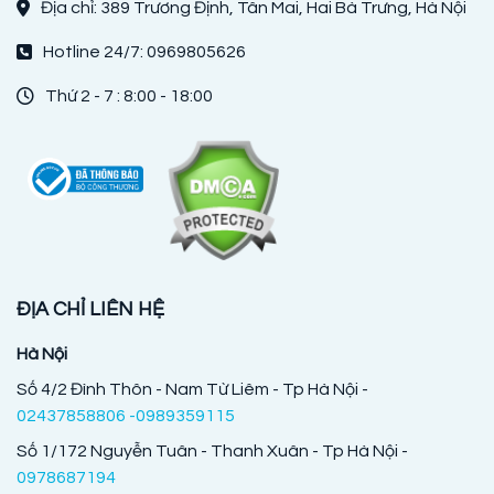
Địa chỉ: 389 Trương Định, Tân Mai, Hai Bà Trưng, Hà Nội
Hotline 24/7: 0969805626
Thứ 2 - 7 : 8:00 - 18:00
ĐỊA CHỈ LIÊN HỆ
Hà Nội
Số 4/2 Đình Thôn - Nam Từ Liêm - Tp Hà Nội -
02437858806 -0989359115
Số 1/172 Nguyễn Tuân - Thanh Xuân - Tp Hà Nội -
0978687194