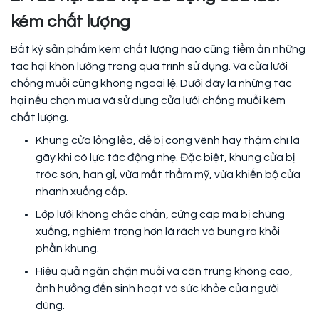
kém chất lượng
Bất kỳ sản phẩm kém chất lượng nào cũng tiềm ẩn những
tác hại khôn lường trong quá trình sử dụng. Và cửa lưới
chống muỗi cũng không ngoại lệ. Dưới đây là những tác
hại nếu chọn mua và sử dụng cửa lưới chống muỗi kém
chất lượng.
Khung cửa lỏng lẻo, dễ bị cong vênh hay thậm chí là
gãy khi có lực tác động nhẹ. Đặc biệt, khung cửa bị
tróc sơn, han gỉ, vừa mất thẩm mỹ, vừa khiến bộ cửa
nhanh xuống cấp.
Lớp lưới không chắc chắn, cứng cáp mà bị chùng
xuống, nghiêm trọng hơn là rách và bung ra khỏi
phần khung.
Hiệu quả ngăn chặn muỗi và côn trùng không cao,
ảnh hưởng đến sinh hoạt và sức khỏe của người
dùng.