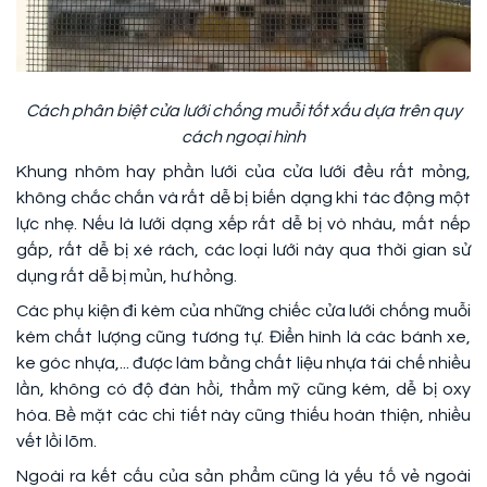
Cách phân biệt cửa lưới chống muỗi tốt xấu dựa trên quy
cách ngoại hình
Khung nhôm hay phần lưới của cửa lưới đều rất mỏng,
không chắc chắn và rất dễ bị biến dạng khi tác động một
lực nhẹ. Nếu là lưới dạng xếp rất dễ bị vò nhàu, mất nếp
gấp, rất dễ bị xé rách, các loại lưới này qua thời gian sử
dụng rất dễ bị mủn, hư hỏng.
Các phụ kiện đi kèm của những chiếc cửa lưới chống muỗi
kém chất lượng cũng tương tự. Điển hình là các bánh xe,
ke góc nhựa,... được làm bằng chất liệu nhựa tái chế nhiều
lần, không có độ đàn hồi, thẩm mỹ cũng kém, dễ bị oxy
hóa. Bề mặt các chi tiết này cũng thiếu hoàn thiện, nhiều
vết lồi lõm.
Ngoài ra kết cấu của sản phẩm cũng là yếu tố vẻ ngoài