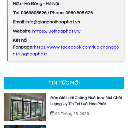
Hữu - Hà Đông - Hà Nội
Tel: 0969805626 / Phone: 0969 805 626
Email: info@gianphoihoaphat.vn
Website:
https://luoihoaphat.vn/
Kết nối
Fanpage:
https://www.facebook.com/luoichongco
ntrunghoaphat/
TIN TỨC MỚI
Báo Giá Lưới Chống Muỗi Inox 304 Chất
Lượng Uy Tín Tại Lưới Hòa Phát
02 Tháng 05, 2026