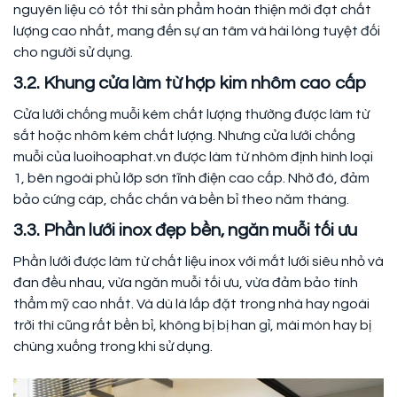
nguyên liệu có tốt thì sản phẩm hoàn thiện mới đạt chất
lượng cao nhất, mang đến sự an tâm và hài lòng tuyệt đối
cho người sử dụng.
3.2. Khung cửa làm từ hợp kim nhôm cao cấp
Cửa lưới chống muỗi kém chất lượng thường được làm từ
sắt hoặc nhôm kém chất lượng. Nhưng cửa lưới chống
muỗi của luoihoaphat.vn được làm từ nhôm định hình loại
1, bên ngoài phủ lớp sơn tĩnh điện cao cấp. Nhờ đó, đảm
bảo cứng cáp, chắc chắn và bền bỉ theo năm tháng.
3.3. Phần lưới inox đẹp bền, ngăn muỗi tối ưu
Phần lưới được làm từ chất liệu inox với mắt lưới siêu nhỏ và
đan đều nhau, vừa ngăn muỗi tối ưu, vừa đảm bảo tính
thẩm mỹ cao nhất. Và dù là lắp đặt trong nhà hay ngoài
trời thì cũng rất bền bỉ, không bị bị han gỉ, mài mòn hay bị
chùng xuống trong khi sử dụng.