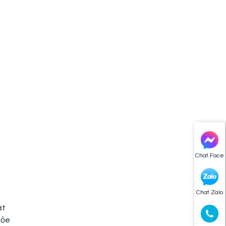
Chat Face
Chat Zalo
ất
hỏe