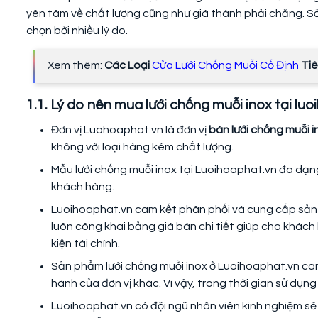
yên tâm về chất lượng cũng như giá thành phải chăng. Sở
chọn bởi nhiều lý do.
Xem thêm:
Các Loại
Cửa Lưới Chống Muỗi Cố Định
Tiê
1.1. Lý do nên mua lưới chống muỗi inox tại lu
Đơn vị Luohoaphat.vn là đơn vị
bán lưới chống muỗi i
không với loại hàng kém chất lượng.
Mẫu lưới chống muỗi inox tại Luoihoaphat.vn đa dạ
khách hàng.
Luoihoaphat.vn cam kết phân phối và cung cấp sản p
luôn công khai bảng giá bán chi tiết giúp cho khách
kiện tài chính.
Sản phẩm lưới chống muỗi inox ở Luoihoaphat.vn cam 
hành của đơn vị khác. Vì vậy, trong thời gian sử dụ
Luoihoaphat.vn có đội ngũ nhân viên kinh nghiệm sẽ 