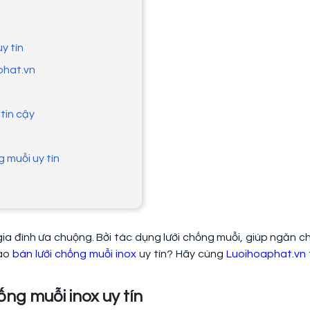
uy tín
aphat.vn
 tin cậy
g muỗi uy tín
ia đình ưa chuộng. Bởi tác dụng lưới chống muỗi, giúp ngăn c
nào
bán lưới chống muỗi inox
uy tín? Hãy cùng
Luoihoaphat.vn
hống muỗi inox uy tín