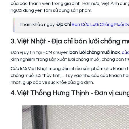
của các thành viên trong gia đình. Hơn nữa, Việt Anh cũ
người dùng yên tâm sử dụng sản phẩm.
Tham khảo ngay:
Địa Chỉ
Bán Cửa Lưới Chống Muỗi 
3. Việt Nhật - Địa chỉ bán lưới chống mu
Đơn vị uy tín tại HCM chuyên
bán lưới chống muỗi inox
,
cửa
kinh nghiệm trong sản xuất lưới chống muỗi, chống côn t
Cửa lưới Việt Nhật mang đến nhiều sản phẩm cho khách hàn
chống muỗi sợi thủy tinh,... Tùy vào nhu cầu của khách h
nhất, giúp bảo vệ sức khỏe của gia đình.
4. Việt Thống Hưng Thịnh - Đơn vị cun