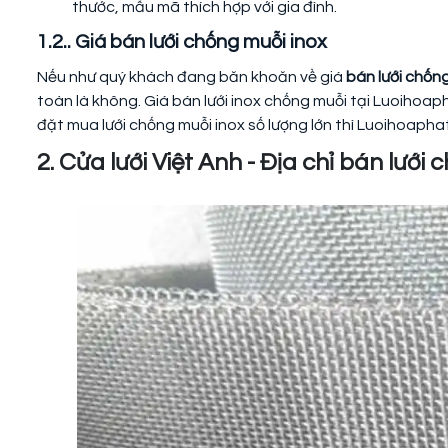
thước, mẫu mã thích hợp với gia đình.
1.2.. Giá bán lưới chống muỗi inox
Nếu như quý khách đang băn khoăn về giá
bán lưới chốn
toàn là không. Giá bán lưới inox chống muỗi tại Luoihoap
đặt mua lưới chống muỗi inox số lượng lớn thì Luoihoapha
2. Cửa lưới Việt Anh - Địa chỉ bán lưới 