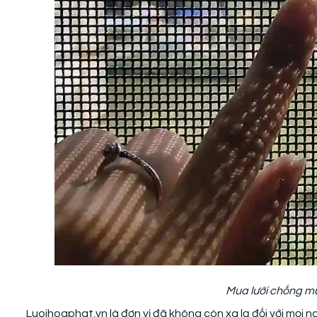
Mua lưới chống mu
Luoihoaphat.vn là đơn vị đã không còn xa lạ đối với mọi 