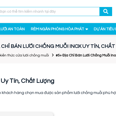
LƯỚI AN TOÀN
RÈM NGĂN PHÒNG HÒA PHÁT
DỰ ÁN TIÊU 
A CHỈ BÁN LƯỚI CHỐNG MUỖI INOX UY TÍN, CHẤ
kiến thức cửa lưới chống muỗi
#5+ Địa Chỉ Bán Lưới Chống Muỗi Ino
 Uy Tín, Chất Lượng
 cho khách hàng chọn mua được sản phẩm lưới chống muỗi phù h