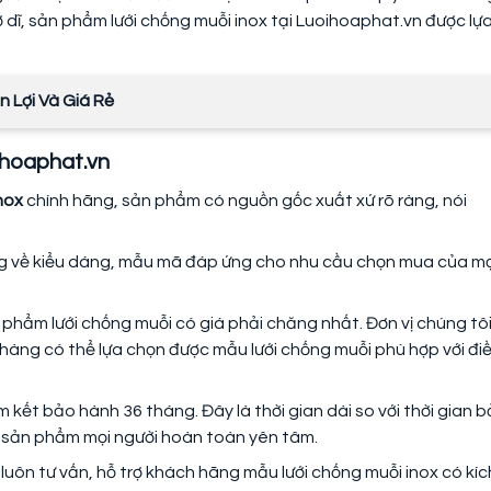
 dĩ, sản phẩm lưới chống muỗi inox tại Luoihoaphat.vn được lự
n Lợi Và Giá Rẻ
oihoaphat.vn
nox
chính hãng, sản phẩm có nguồn gốc xuất xứ rõ ràng, nói
ng về kiểu dáng, mẫu mã đáp ứng cho nhu cầu chọn mua của mọ
hẩm lưới chống muỗi có giá phải chăng nhất. Đơn vị chúng tô
 hàng có thể lựa chọn được mẫu lưới chống muỗi phù hợp với đi
kết bảo hành 36 tháng. Đây là thời gian dài so với thời gian 
ng sản phẩm mọi người hoàn toàn yên tâm.
luôn tư vấn, hỗ trợ khách hãng mẫu lưới chống muỗi inox có kíc