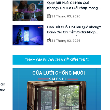
Quạt Bắt Muỗi Có Hiệu Quả
Không? Đâu Là Giải Pháp Phòng
Chống Muỗi Bền Vững
31 Tháng 03, 2026
Đèn Bắt Muỗi Có Hiệu Quả Không?
Đánh Giá Chi Tiết Và Giải Pháp
Ngăn Chặn Triệt Để
31 Tháng 03, 2026
THAM GIA BLOG CHIA SẺ KIẾN THỨC
hặn
tìm