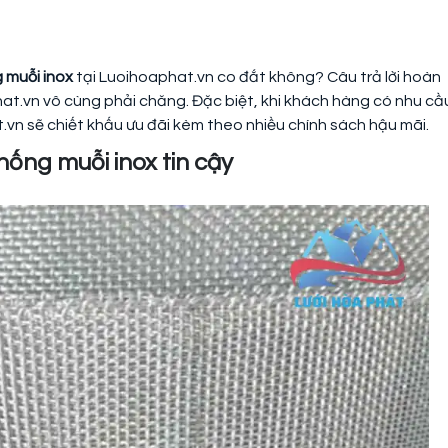
g muỗi inox
tại Luoihoaphat.vn co đắt không? Câu trả lời hoàn
hat.vn vô cùng phải chăng. Đặc biệt, khi khách hàng có nhu cầ
t.vn sẽ chiết khấu ưu đãi kèm theo nhiều chính sách hậu mãi.
chống muỗi inox tin cậy