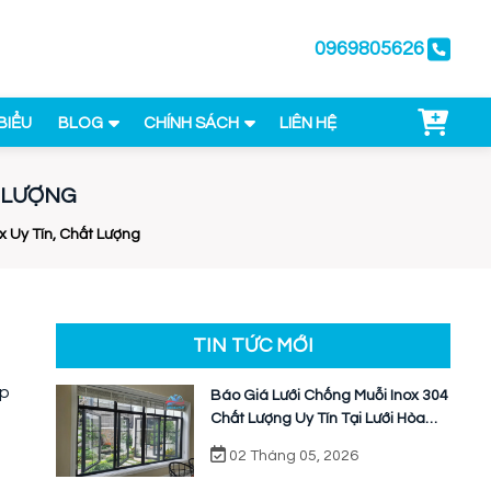
0969805626
BIỂU
BLOG
CHÍNH SÁCH
LIÊN HỆ
T LƯỢNG
x Uy Tín, Chất Lượng
TIN TỨC MỚI
ợp
Báo Giá Lưới Chống Muỗi Inox 304
Chất Lượng Uy Tín Tại Lưới Hòa
Phát
02 Tháng 05, 2026