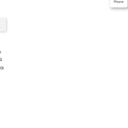
Phone
m
g.
ới