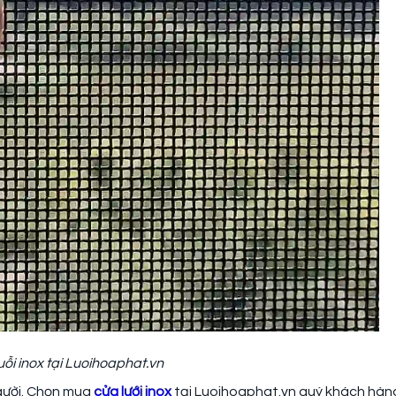
ỗi inox tại Luoihoaphat.vn
người. Chọn mua
cửa lưới inox
tại Luoihoaphat.vn quý khách hàn