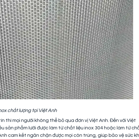
nox chất lượng tại Việt Anh
n thì mọi người không thể bỏ qua đơn vị Việt Anh. Đến với Việt
 sản phẩm lưới được làm từ chất liệu inox 304 hoặc làm từ ch
ệt Anh cam kết ngăn chặn được mọi côn trùng, giúp bảo vệ sức k