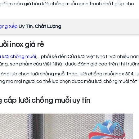
ng đảm bảo giá bán lưới chống muỗi cạnh tranh nhất giúp cho
Dạng Xếp
Uy Tín, Chất Lượng
ỗi inox giá rẻ
 lưới chống muỗi
,... phải kể đến Cửa lưới Việt Nhật. Với nhiều nă
rùng, sản phẩm của Việt Nhật được đánh giá cao trên thị trườn
g lựa chọn: lưới chống muỗi thép, lưới chống muỗi inox 304, lư
àng mà mọi người có thể lựa chọn được mẫu lưới chống muỗi tốt
g cấp lưới chống muỗi uy tín