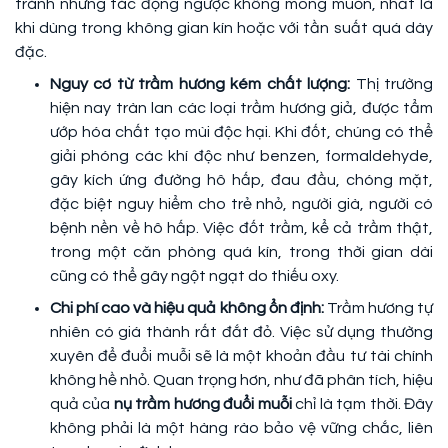
tránh những tác động ngược không mong muốn, nhất là
khi dùng trong không gian kín hoặc với tần suất quá dày
đặc.
Nguy cơ từ trầm hương kém chất lượng:
Thị trường
hiện nay tràn lan các loại trầm hương giả, được tẩm
ướp hóa chất tạo mùi độc hại. Khi đốt, chúng có thể
giải phóng các khí độc như benzen, formaldehyde,
gây kích ứng đường hô hấp, đau đầu, chóng mặt,
đặc biệt nguy hiểm cho trẻ nhỏ, người già, người có
bệnh nền về hô hấp. Việc đốt trầm, kể cả trầm thật,
trong một căn phòng quá kín, trong thời gian dài
cũng có thể gây ngột ngạt do thiếu oxy.
Chi phí cao và hiệu quả không ổn định:
Trầm hương tự
nhiên có giá thành rất đắt đỏ. Việc sử dụng thường
xuyên để đuổi muỗi sẽ là một khoản đầu tư tài chính
không hề nhỏ. Quan trọng hơn, như đã phân tích, hiệu
quả của
nụ trầm hương đuổi muỗi
chỉ là tạm thời. Đây
không phải là một hàng rào bảo vệ vững chắc, liên