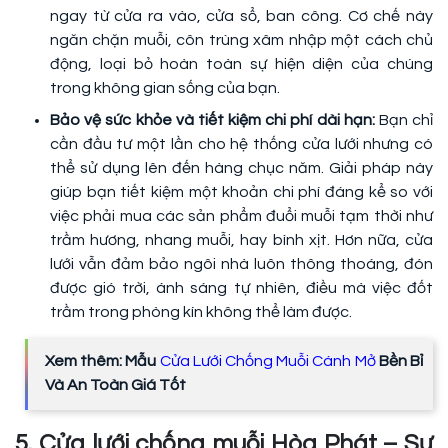
ngay từ cửa ra vào, cửa sổ, ban công. Cơ chế này
ngăn chặn muỗi, côn trùng xâm nhập một cách chủ
động, loại bỏ hoàn toàn sự hiện diện của chúng
trong không gian sống của bạn.
Bảo vệ sức khỏe và tiết kiệm chi phí dài hạn:
Bạn chỉ
cần đầu tư một lần cho hệ thống cửa lưới nhưng có
thể sử dụng lên đến hàng chục năm. Giải pháp này
giúp bạn tiết kiệm một khoản chi phí đáng kể so với
việc phải mua các sản phẩm đuổi muỗi tạm thời như
trầm hương, nhang muỗi, hay bình xịt. Hơn nữa, cửa
lưới vẫn đảm bảo ngôi nhà luôn thông thoáng, đón
được gió trời, ánh sáng tự nhiên, điều mà việc đốt
trầm trong phòng kín không thể làm được.
Xem thêm: Mẫu
Cửa Lưới Chống Muỗi Cánh Mở
Bền Bỉ
Và An Toàn Giá Tốt
5. Cửa lưới chống muỗi Hòa Phát – Sự