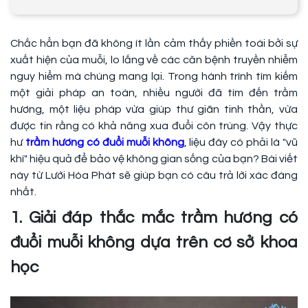
Chắc hẳn bạn đã không ít lần cảm thấy phiền toái bởi sự
xuất hiện của muỗi, lo lắng về các căn bệnh truyền nhiễm
nguy hiểm mà chúng mang lại. Trong hành trình tìm kiếm
một giải pháp an toàn, nhiều người đã tìm đến trầm
hương, một liệu pháp vừa giúp thư giãn tinh thần, vừa
được tin rằng có khả năng xua đuổi côn trùng. Vậy thực
hư
trầm hương có đuổi muỗi không
, liệu đây có phải là "vũ
khí" hiệu quả để bảo vệ không gian sống của bạn? Bài viết
này từ Lưới Hòa Phát sẽ giúp bạn có câu trả lời xác đáng
nhất.
1. Giải đáp thắc mắc trầm hương có
đuổi muỗi không dựa trên cơ sở khoa
học