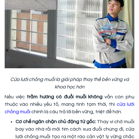
Cửa lưới chống muỗi là giải pháp thay thế bền vững và
khoa học hơn
Nếu việc
trầm hương có đuổi muỗi không
vẫn còn phụ
thuộc vào nhiều yếu tố, mang tính tạm thời, thì
cửa lưới
chống muỗi
chính là câu trả lời bền vững, triệt để hơn.
Cơ chế ngăn chặn chủ động từ gốc:
Thay vì chờ muỗi
bay vào nhà rồi mới tìm cách xua đuổi chúng đi, cửa
lưới chống muỗi tạo ra một rào cản vật lý vững chắc