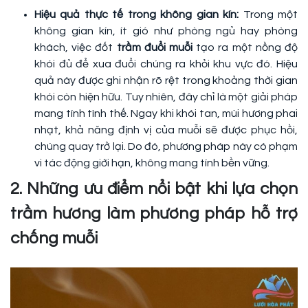
Hiệu quả thực tế trong không gian kín:
Trong một
không gian kín, ít gió như phòng ngủ hay phòng
khách, việc đốt
trầm đuổi muỗi
tạo ra một nồng độ
khói đủ để xua đuổi chúng ra khỏi khu vực đó. Hiệu
quả này được ghi nhận rõ rệt trong khoảng thời gian
khói còn hiện hữu. Tuy nhiên, đây chỉ là một giải pháp
mang tính tình thế. Ngay khi khói tan, mùi hương phai
nhạt, khả năng định vị của muỗi sẽ được phục hồi,
chúng quay trở lại. Do đó, phương pháp này có phạm
vi tác động giới hạn, không mang tính bền vững.
2. Những ưu điểm nổi bật khi lựa chọn
trầm hương làm phương pháp hỗ trợ
chống muỗi