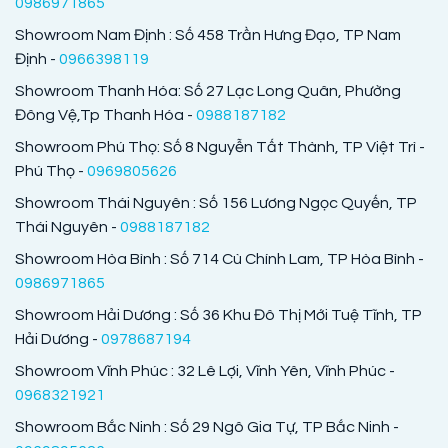
0986971865
Showroom Nam Định : Số 458 Trần Hưng Đạo, TP Nam
Định -
0966398119
Showroom Thanh Hóa: Số 27 Lạc Long Quân, Phường
Đông Vệ,Tp Thanh Hóa -
0988187182
Showroom Phú Thọ: Số 8 Nguyễn Tất Thành, TP Việt Trì -
Phú Thọ -
0969805626
Showroom Thái Nguyên : Số 156 Lương Ngọc Quyến, TP
Thái Nguyên -
0988187182
Showroom Hòa Bình : Số 714 Cù Chính Lam, TP Hòa Bình -
0986971865
Showroom Hải Dương : Số 36 Khu Đô Thị Mới Tuệ Tĩnh, TP
Hải Dương -
0978687194
Showroom Vĩnh Phúc : 32 Lê Lợi, Vĩnh Yên, Vĩnh Phúc -
0968321921
Showroom Bắc Ninh : Số 29 Ngô Gia Tự, TP Bắc Ninh -