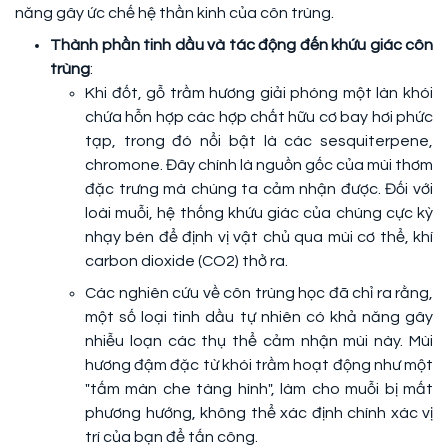
năng gây ức chế hệ thần kinh của côn trùng.
Thành phần tinh dầu và tác động đến khứu giác côn
trùng
:
Khi đốt, gỗ trầm hương giải phóng một làn khói
chứa hỗn hợp các hợp chất hữu cơ bay hơi phức
tạp, trong đó nổi bật là các sesquiterpene,
chromone. Đây chính là nguồn gốc của mùi thơm
đặc trưng mà chúng ta cảm nhận được. Đối với
loài muỗi, hệ thống khứu giác của chúng cực kỳ
nhạy bén để định vị vật chủ qua mùi cơ thể, khí
carbon dioxide (CO2) thở ra.
Các nghiên cứu về côn trùng học đã chỉ ra rằng,
một số loại tinh dầu tự nhiên có khả năng gây
nhiễu loạn các thụ thể cảm nhận mùi này. Mùi
hương đậm đặc từ khói trầm hoạt động như một
"tấm màn che tàng hình", làm cho muỗi bị mất
phương hướng, không thể xác định chính xác vị
trí của bạn để tấn công.