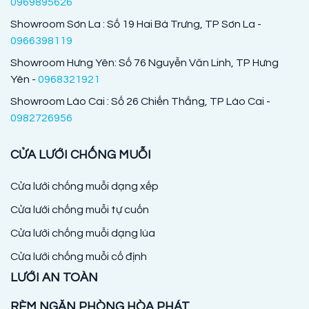
0969895626
Showroom Sơn La : Số 19 Hai Bà Trưng, TP Sơn La -
0966398119
Showroom Hưng Yên: Số 76 Nguyễn Văn Linh, TP Hưng
Yên -
0968321921
Showroom Lào Cai : Số 26 Chiến Thắng, TP Lào Cai -
0982726956
CỬA LƯỚI CHỐNG MUỖI
Cửa lưới chống muỗi dạng xếp
Cửa lưới chống muỗi tự cuốn
Cửa lưới chống muỗi dạng lùa
Cửa lưới chống muỗi cố định
LƯỚI AN TOÀN
RÈM NGĂN PHÒNG HÒA PHÁT