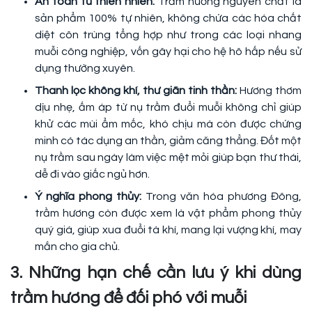
An toàn từ thiên nhiên:
Trầm hương nguyên chất là
sản phẩm 100% tự nhiên, không chứa các hóa chất
diệt côn trùng tổng hợp như trong các loại nhang
muỗi công nghiệp, vốn gây hại cho hệ hô hấp nếu sử
dụng thường xuyên.
Thanh lọc không khí, thư giãn tinh thần:
Hương thơm
dịu nhẹ, ấm áp từ nụ trầm đuổi muỗi không chỉ giúp
khử các mùi ẩm mốc, khó chịu mà còn được chứng
minh có tác dụng an thần, giảm căng thẳng. Đốt một
nụ trầm sau ngày làm việc mệt mỏi giúp bạn thư thái,
dễ đi vào giấc ngủ hơn.
Ý nghĩa phong thủy:
Trong văn hóa phương Đông,
trầm hương còn được xem là vật phẩm phong thủy
quý giá, giúp xua đuổi tà khí, mang lại vượng khí, may
mắn cho gia chủ.
3. Những hạn chế cần lưu ý khi dùng
trầm hương để đối phó với muỗi