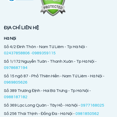
ĐỊA CHỈ LIÊN HỆ
Hà Nội
Số 4/2 Đình Thôn - Nam Từ Liêm - Tp Hà Nội -
02437858806 -0989359115
Số 1/172 Nguyễn Tuân - Thanh Xuân - Tp Hà Nội -
0978687194
Số 15 ngõ 87 - Phố Thiên Hiền - Nam Từ Liêm - Hà Nội -
0969805626
Số 389 Trương Định - Hai Bà Trưng - Tp Hà Nội -
0988187182
Số 369 Lạc Long Quân - Tây Hồ - Hà Nội -
0977168025
Số 256 Thái Thịnh - Đống Đa - Hà Nội -
0981850562