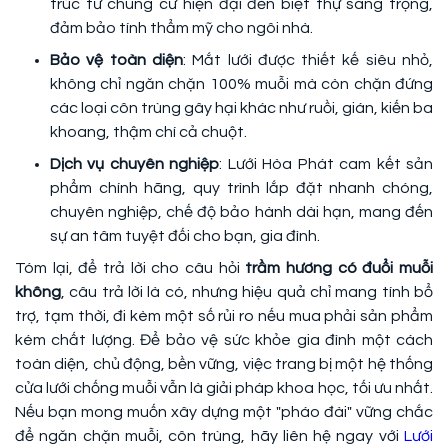
trúc từ chung cư hiện đại đến biệt thự sang trọng,
đảm bảo tính thẩm mỹ cho ngôi nhà.
Bảo vệ toàn diện
: Mắt lưới được thiết kế siêu nhỏ,
không chỉ ngăn chặn 100% muỗi mà còn chặn đứng
các loại côn trùng gây hại khác như ruồi, gián, kiến ba
khoang, thậm chí cả chuột.
Dịch vụ chuyên nghiệp
: Lưới Hòa Phát cam kết sản
phẩm chính hãng, quy trình lắp đặt nhanh chóng,
chuyên nghiệp, chế độ bảo hành dài hạn, mang đến
sự an tâm tuyệt đối cho bạn, gia đình.
Tóm lại, để trả lời cho câu hỏi
trầm hương có đuổi muỗi
không
, câu trả lời là có, nhưng hiệu quả chỉ mang tính bổ
trợ, tạm thời, đi kèm một số rủi ro nếu mua phải sản phẩm
kém chất lượng. Để bảo vệ sức khỏe gia đình một cách
toàn diện, chủ động, bền vững, việc trang bị một hệ thống
cửa lưới chống muỗi vẫn là giải pháp khoa học, tối ưu nhất.
Nếu bạn mong muốn xây dựng một "pháo đài" vững chắc
để ngăn chặn muỗi, côn trùng, hãy liên hệ ngay với
Lưới