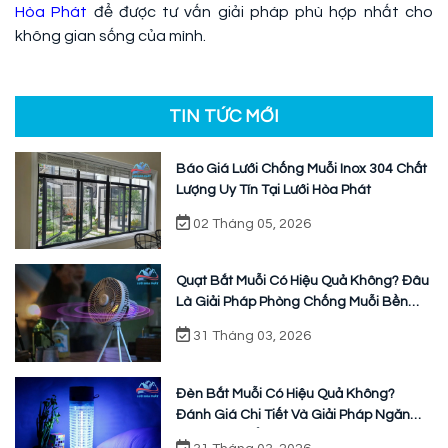
Hòa Phát
để được tư vấn giải pháp phù hợp nhất cho
không gian sống của mình.
TIN TỨC MỚI
Báo Giá Lưới Chống Muỗi Inox 304 Chất
Lượng Uy Tín Tại Lưới Hòa Phát
02 Tháng 05, 2026
Quạt Bắt Muỗi Có Hiệu Quả Không? Đâu
Là Giải Pháp Phòng Chống Muỗi Bền
Vững
31 Tháng 03, 2026
Đèn Bắt Muỗi Có Hiệu Quả Không?
Đánh Giá Chi Tiết Và Giải Pháp Ngăn
Chặn Triệt Để