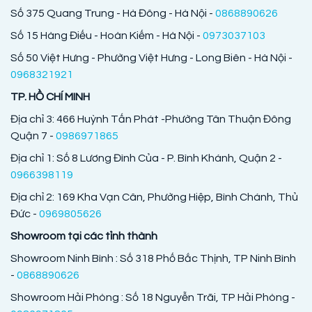
Số 375 Quang Trung - Hà Đông - Hà Nội -
0868890626
Số 15 Hàng Điếu - Hoàn Kiếm - Hà Nội -
0973037103
Số 50 Việt Hưng - Phường Việt Hưng - Long Biên - Hà Nội -
0968321921
TP. HỒ CHÍ MINH
Địa chỉ 3: 466 Huỳnh Tấn Phát -Phường Tân Thuận Đông
Quận 7 -
0986971865
Địa chỉ 1: Số 8 Lương Đình Của - P. Bình Khánh, Quận 2 -
0966398119
Địa chỉ 2: 169 Kha Vạn Cân, Phường Hiệp, Bình Chánh, Thủ
Đức -
0969805626
Showroom tại các tỉnh thành
Showroom Ninh Bình : Số 318 Phố Bắc Thịnh, TP Ninh Bình
-
0868890626
Showroom Hải Phòng : Số 18 Nguyễn Trãi, TP Hải Phòng -