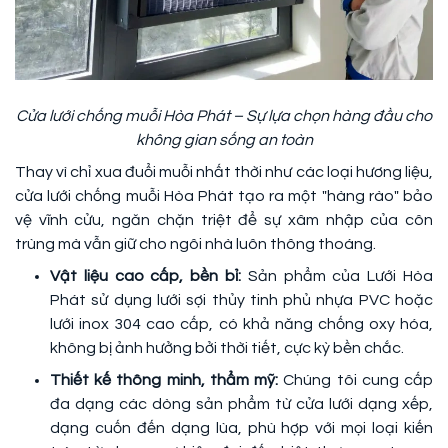
Cửa lưới chống muỗi Hòa Phát – Sự lựa chọn hàng đầu cho
không gian sống an toàn
Thay vì chỉ xua đuổi muỗi nhất thời như các loại hương liệu,
cửa lưới chống muỗi Hòa Phát tạo ra một "hàng rào" bảo
vệ vĩnh cửu, ngăn chặn triệt để sự xâm nhập của côn
trùng mà vẫn giữ cho ngôi nhà luôn thông thoáng.
Vật liệu cao cấp, bền bỉ:
Sản phẩm của Lưới Hòa
Phát sử dụng lưới sợi thủy tinh phủ nhựa PVC hoặc
lưới inox 304 cao cấp, có khả năng chống oxy hóa,
không bị ảnh hưởng bởi thời tiết, cực kỳ bền chắc.
Thiết kế thông minh, thẩm mỹ:
Chúng tôi cung cấp
đa dạng các dòng sản phẩm từ cửa lưới dạng xếp,
dạng cuốn đến dạng lùa, phù hợp với mọi loại kiến