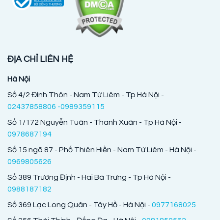
ĐỊA CHỈ LIÊN HỆ
Hà Nội
Số 4/2 Đình Thôn - Nam Từ Liêm - Tp Hà Nội -
02437858806 -0989359115
Số 1/172 Nguyễn Tuân - Thanh Xuân - Tp Hà Nội -
0978687194
Số 15 ngõ 87 - Phố Thiên Hiền - Nam Từ Liêm - Hà Nội -
0969805626
Số 389 Trương Định - Hai Bà Trưng - Tp Hà Nội -
0988187182
Số 369 Lạc Long Quân - Tây Hồ - Hà Nội -
0977168025