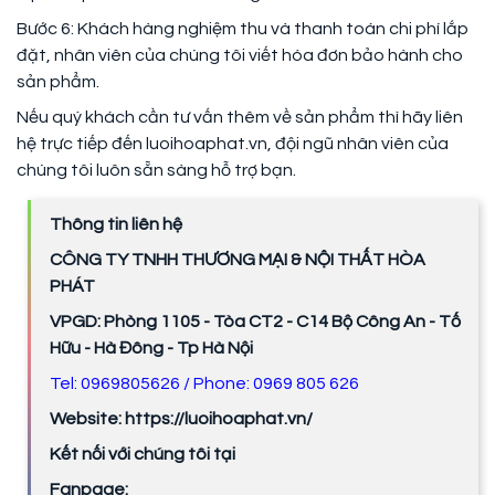
Bước 6: Khách hàng nghiệm thu và thanh toán chi phí lắp
đặt, nhân viên của chúng tôi viết hóa đơn bảo hành cho
sản phẩm.
Nếu quý khách cần tư vấn thêm về sản phẩm thì hãy liên
hệ trực tiếp đến luoihoaphat.vn, đội ngũ nhân viên của
chúng tôi luôn sẵn sàng hỗ trợ bạn.
Thông tin liên hệ
CÔNG TY TNHH THƯƠNG MẠI & NỘI THẤT HÒA
PHÁT
VPGD: Phòng 1105 - Tòa CT2 - C14 Bộ Công An - Tố
Hữu - Hà Đông - Tp Hà Nội
Tel: 0969805626 / Phone: 0969 805 626
Website: https://luoihoaphat.vn/
Kết nối với chúng tôi tại
Fanpage: