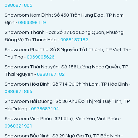
0986971865
Showroom Nam Định : Số 458 Trần Hưng Đạo, TP Nam
Định -
0966398119
Showroom Thanh Hóa: Số 27 Lạc Long Quân, Phường
Đông Vệ,Tp Thanh Hóa -
0988187182
Showroom Phú Thọ: Số 8 Nguyễn Tất Thành, TP Việt Trì -
Phú Thọ -
0969805626
Showroom Thái Nguyên : Số 156 Lương Ngọc Quyến, TP
Thái Nguyên -
0988187182
Showroom Hòa Bình : Số 714 Cù Chính Lam, TP Hòa Bình -
0986971865
Showroom Hải Dương : Số 36 Khu Đô Thị Mới Tuệ Tĩnh, TP
Hải Dương -
0978687194
Showroom Vĩnh Phúc : 32 Lê Lợi, Vĩnh Yên, Vĩnh Phúc -
0968321921
Showroom Bắc Ninh : Số 29 Ngô Gia Tự, TP Bắc Ninh -