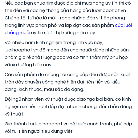
Nếu các bạn chưa tìm được địa chỉ mua hàng uy tín thì có
thể đến với các hệ thống cửa hàng của luoihoaphat.vn.
Chúng tôi tự hào là một trong những đơn vị tiên phong
trong lĩnh vực phân phối và lắp đặt các sản phẩm
cửa lưới
chống muỗi
uy tín số 1 thị trường hiện nay.
Với nhiều năm kinh nghiệm trong lĩnh vực này,
luoihoaphat.vn đã mang đến cho người dùng những sản
phẩm giá rẻ chất lượng cao và có tính thẩm mỹ phù hợp
với xu hướng hiện nay.
Các sản phẩm do chúng tôi cung cấp đều được sản xuất
trên dây chuyền công nghệ hiện đại tiên tiến với kiểu
dáng, kích thước, màu sắc đa dạng.
Đội ngũ nhân viên kỹ thuật được đào tạo bài bản, có kinh
nghiệm sẽ tiến hành lắp đặt nhanh chóng, đảm bảo đúng
kỹ thuật.
Giá thành tại luoihoaphat.vn hết sức cạnh tranh, phù hợp
với túi tiền người tiêu dùng Việt.