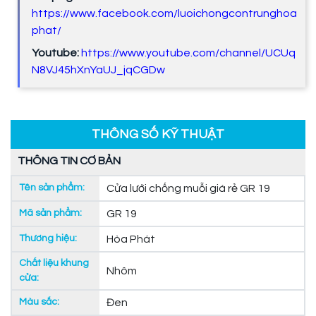
https://www.facebook.com/luoichongcontrunghoa
phat/
Youtube:
https://www.youtube.com/channel/UCUq
N8VJ45hXnYaUJ_jqCGDw
THÔNG SỐ KỸ THUẬT
THÔNG TIN CƠ BẢN
Tên sản phẩm:
Cửa lưới chống muỗi giá rẻ GR 19
Mã sản phẩm:
GR 19
Thương hiệu:
Hòa Phát
Chất liệu khung
Nhôm
cửa:
Màu sắc:
Đen