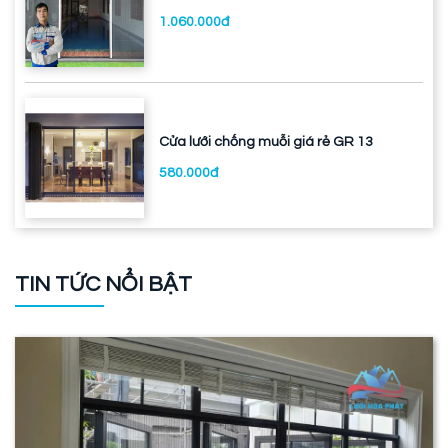
1.060.000đ
Cửa lưới chống muỗi giá rẻ GR 13
580.000đ
TIN TỨC NỔI BẬT