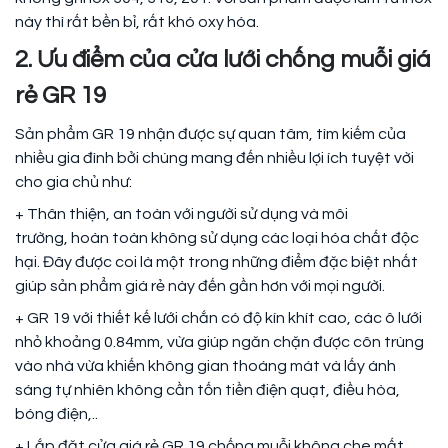
này thì rất bền bỉ, rất khó oxy hóa.
2. Ưu điểm của cửa lưới chống muỗi giá
rẻ GR 19
Sản phẩm GR 19 nhận được sự quan tâm, tìm kiếm của
nhiều gia đình bởi chúng mang đến nhiều lợi ích tuyệt vời
cho gia chủ như:
+ Thân thiện, an toàn với người sử dụng và môi
trường, hoàn toàn không sử dụng các loại hóa chất độc
hại. Đây được coi là một trong những điểm đặc biệt nhất
giúp sản phẩm giá rẻ này đến gần hơn với mọi người.
+ GR 19 với thiết kế lưới chắn có độ kín khít cao, các ô lưới
nhỏ khoảng 0.84mm, vừa giúp ngăn chặn được côn trùng
vào nhà vừa khiến không gian thoáng mát và lấy ánh
sáng tự nhiên không cần tốn tiền điện quạt, điều hòa,
bóng điện,..
+ Lắp đặt cửa giá rẻ GR 19 chống muỗi không che mất