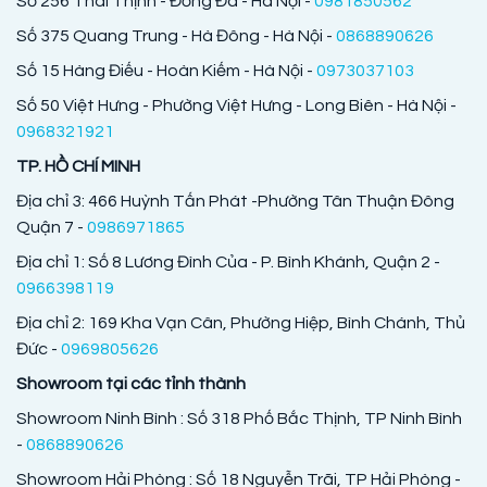
Số 256 Thái Thịnh - Đống Đa - Hà Nội -
0981850562
Số 375 Quang Trung - Hà Đông - Hà Nội -
0868890626
Số 15 Hàng Điếu - Hoàn Kiếm - Hà Nội -
0973037103
Số 50 Việt Hưng - Phường Việt Hưng - Long Biên - Hà Nội -
0968321921
TP. HỒ CHÍ MINH
Địa chỉ 3: 466 Huỳnh Tấn Phát -Phường Tân Thuận Đông
Quận 7 -
0986971865
Địa chỉ 1: Số 8 Lương Đình Của - P. Bình Khánh, Quận 2 -
0966398119
Địa chỉ 2: 169 Kha Vạn Cân, Phường Hiệp, Bình Chánh, Thủ
Đức -
0969805626
Showroom tại các tỉnh thành
Showroom Ninh Bình : Số 318 Phố Bắc Thịnh, TP Ninh Bình
-
0868890626
Showroom Hải Phòng : Số 18 Nguyễn Trãi, TP Hải Phòng -