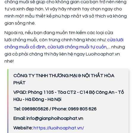
chống muỗi sẽ giúp cho không gian của bạn trở nên riêng
tư và xinh đẹp hơn. Vì vậy hãy nhanh tay chọn ngay cho
mình một mẫu thiết kế phù hợp nhất với sở thích và không
gian sống nhé.
Ngoài ra, nếu bạn đang muốn tìm kiếm các loại cửa
lưới chống muỗi, côn trùng
chính hãng khác như:
cửa lưới
chống muỗi cố định
,
cửa lưới chống muỗi tự cuốn
,... nhưng
giá cả phải chăng thì hãy liên hệ ngay Luoihoaphat.vn
nhé!
CÔNG TY TNHH THƯƠNG MẠI & NỘI THẤT HÒA
PHÁT
VPGD: Phòng 1105 - Tòa CT2 - C14 Bộ Công An - Tố
Hữu - Hà Đông - Hà Nội
Tel: 0969805626 / Phone: 0969 805 626
Email: info@gianphoihoaphat.vn
Website:
https://luoihoaphat.vn/