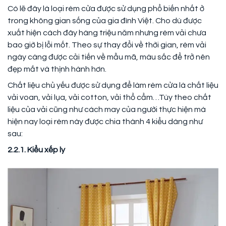
Có lẽ đây là loại rèm cửa được sử dụng phổ biến nhất ở
trong không gian sống của gia đình Việt. Cho dù được
xuất hiện cách đây hàng triệu năm nhưng rèm vải chưa
bao giờ bị lỗi mốt. Theo sự thay đổi về thời gian, rèm vải
ngày càng được cải tiến về mẫu mã, màu sắc để trở nên
đẹp mắt và thịnh hành hơn.
Chất liệu chủ yếu được sử dụng để làm rèm cửa là chất liệu
vải voan, vải lụa, vải cotton, vải thổ cẩm…Tùy theo chất
liệu của vải cũng như cách may của người thực hiện mà
hiện nay loại rèm này được chia thành 4 kiểu dáng như
sau:
2.2.1. Kiểu xếp ly