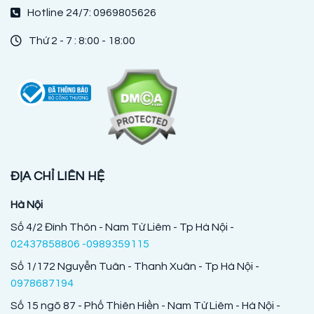
Hotline 24/7: 0969805626
Thứ 2 - 7 : 8:00 - 18:00
ĐỊA CHỈ LIÊN HỆ
Hà Nội
Số 4/2 Đình Thôn - Nam Từ Liêm - Tp Hà Nội -
02437858806 -0989359115
Số 1/172 Nguyễn Tuân - Thanh Xuân - Tp Hà Nội -
0978687194
Số 15 ngõ 87 - Phố Thiên Hiền - Nam Từ Liêm - Hà Nội -