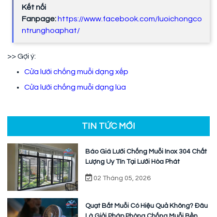
Kết nối
Fanpage:
https://www.facebook.com/luoichongco
ntrunghoaphat/
>> Gợi ý:
Cửa lưới chống muỗi dạng xếp
Cửa lưới chống muỗi dạng lùa
TIN TỨC MỚI
Báo Giá Lưới Chống Muỗi Inox 304 Chất
Lượng Uy Tín Tại Lưới Hòa Phát
02 Tháng 05, 2026
Quạt Bắt Muỗi Có Hiệu Quả Không? Đâu
Là Giải Pháp Phòng Chống Muỗi Bền