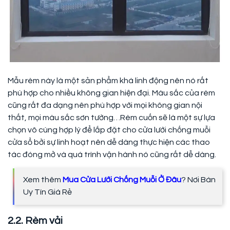
Mẫu rèm này là một sản phẩm khá linh động nên nó rất
phù hợp cho nhiều không gian hiện đại. Màu sắc của rèm
cũng rất đa dạng nên phù hợp với mọi không gian nội
thất, mọi màu sắc sơn tường…Rèm cuốn sẽ là một sự lựa
chọn vô cùng hợp lý để lắp đặt cho cửa lưới chống muỗi
cửa sổ bởi sự linh hoạt nên dễ dàng thực hiện các thao
tác đóng mở và quá trình vận hành nó cũng rất dễ dàng.
Xem thêm
Mua Cửa Lưới Chống Muỗi Ở Đâu
? Nơi Bán
Uy Tín Giá Rẻ
2.2. Rèm vải