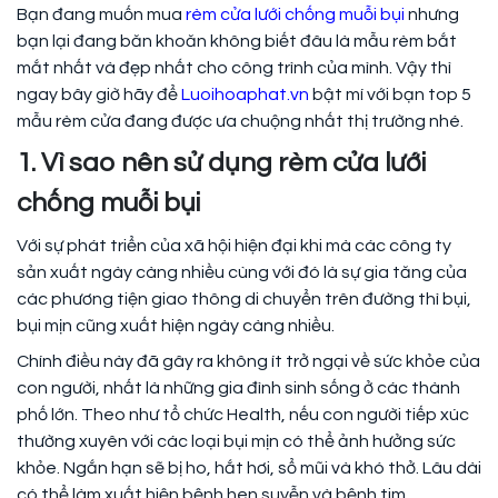
Bạn đang muốn mua
rèm cửa lưới chống muỗi bụi
nhưng
bạn lại đang băn khoăn không biết đâu là mẫu rèm bắt
mắt nhất và đẹp nhất cho công trình của mình. Vậy thì
ngay bây giờ hãy để
Luoihoaphat.vn
bật mí với bạn top 5
mẫu rèm cửa đang được ưa chuộng nhất thị trường nhé.
1. Vì sao nên sử dụng rèm cửa lưới
chống muỗi bụi
Với sự phát triển của xã hội hiện đại khi mà các công ty
sản xuất ngày càng nhiều cùng với đó là sự gia tăng của
các phương tiện giao thông di chuyển trên đường thì bụi,
bụi mịn cũng xuất hiện ngày càng nhiều.
Chính điều này đã gây ra không ít trở ngại về sức khỏe của
con người, nhất là những gia đình sinh sống ở các thành
phố lớn. Theo như tổ chức Health, nếu con người tiếp xúc
thường xuyên với các loại bụi mịn có thể ảnh hưởng sức
khỏe. Ngắn hạn sẽ bị ho, hắt hơi, sổ mũi và khó thở. Lâu dài
có thể làm xuất hiện bệnh hen suyễn và bệnh tim.