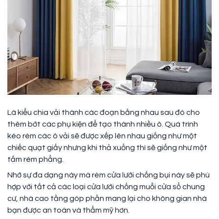
Là kiểu chia vải thành các đoạn bằng nhau sau đó cho
thêm bớt các phụ kiện để tạo thành nhiều ô. Quá trình
kéo rèm các ô vải sẽ được xếp lên nhau giống như một
chiếc quạt giấy nhưng khi thả xuống thì sẽ giống như một
tấm rèm phẳng.
Nhờ sự đa dạng này mà rèm cửa lưới chống bụi này sẽ phù
hợp với tất cả các loại cửa lưới chống muỗi cửa sổ chung
cư, nhà cao tầng góp phần mang lại cho không gian nhà
bạn được an toàn và thẩm mỹ hơn.