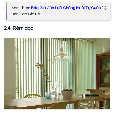
Xem thêm
Báo Giá Cửa Lưới Chống Muỗi Tự Cuốn
Độ
Bền Cao Giá Rẻ
2.4. Rèm dọc