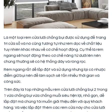
Là một loại rèm cửa lưới chống bụi được sử dụng để trang
trí cửa sổ và nó cũng tương tự như rèm dọc về chất liệu
tuy nhiên khác nhau về cơ chế hoạt động. Cụ thể là rèm
ngang sẽ hoạt động theo cơ chế nâng từ dưới lên nên
chúng thường sẽ có hệ thống dây và ròng rọc.
Rèm ngang rất dễ lắp đặt và sử dụng nhưng lại có nhược
điểm giữ bụi nên để làm sạch sẽ tốn nhiều thời gian và
công sức.
Trên đây là top những mẫu rèm cửa lưới chống bụi 2 trong
1 vừa chống bụi vừa chống muỗi siêu tiện lợi, nhỏ gọn, dễ
lắp đặt mà chúng tôi muốn giới thiệu đến với quý khách
hàng. Và việc lắp đặt thêm các rèm cửa này cho cửa lưới