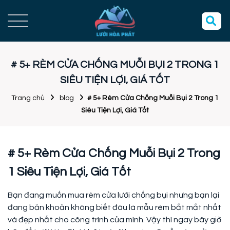
# 5+ RÈM CỬA CHỐNG MUỖI BỤI 2 TRONG 1
SIÊU TIỆN LỢI, GIÁ TỐT
Trang chủ
blog
# 5+ Rèm Cửa Chống Muỗi Bụi 2 Trong 1
Siêu Tiện Lợi, Giá Tốt
# 5+ Rèm Cửa Chống Muỗi Bụi 2 Trong
1 Siêu Tiện Lợi, Giá Tốt
Bạn đang muốn mua rèm cửa lưới chống bụi nhưng bạn lại
đang băn khoăn không biết đâu là mẫu rèm bắt mắt nhất
và đẹp nhất cho công trình của mình. Vậy thì ngay bây giờ