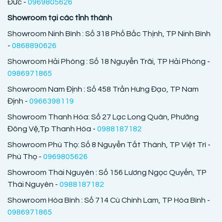
Đức -
0969805626
Showroom tại các tỉnh thành
Showroom Ninh Bình : Số 318 Phố Bắc Thịnh, TP Ninh Bình
-
0868890626
Showroom Hải Phòng : Số 18 Nguyễn Trãi, TP Hải Phòng -
0986971865
Showroom Nam Định : Số 458 Trần Hưng Đạo, TP Nam
Định -
0966398119
Showroom Thanh Hóa: Số 27 Lạc Long Quân, Phường
Đông Vệ,Tp Thanh Hóa -
0988187182
Showroom Phú Thọ: Số 8 Nguyễn Tất Thành, TP Việt Trì -
Phú Thọ -
0969805626
Showroom Thái Nguyên : Số 156 Lương Ngọc Quyến, TP
Thái Nguyên -
0988187182
Showroom Hòa Bình : Số 714 Cù Chính Lam, TP Hòa Bình -
0986971865