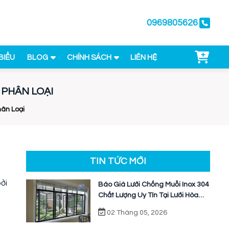
0969805626
BIỂU
BLOG
CHÍNH SÁCH
LIÊN HỆ
 PHÂN LOẠI
hân Loại
TIN TỨC MỚI
ởi
Báo Giá Lưới Chống Muỗi Inox 304
Chất Lượng Uy Tín Tại Lưới Hòa
Phát
02 Tháng 05, 2026