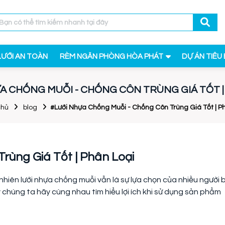
LƯỚI AN TOÀN
RÈM NGĂN PHÒNG HÒA PHÁT
DỰ ÁN TIÊU 
A CHỐNG MUỖI - CHỐNG CÔN TRÙNG GIÁ TỐT |
chủ
blog
#Lưới Nhựa Chống Muỗi - Chống Côn Trùng Giá Tốt | P
rùng Giá Tốt | Phân Loại
 nhiên lưới nhựa chống muỗi vẫn là sự lựa chọn của nhiều người b
 chúng ta hãy cùng nhau tìm hiểu lợi ích khi sử dụng sản phẩm