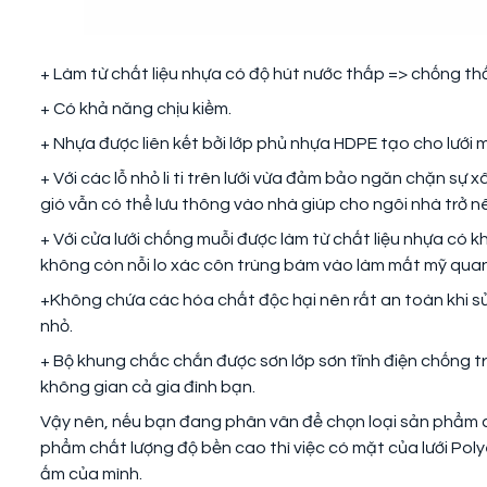
+ Làm từ chất liệu nhựa có độ hút nước thấp => chống th
+ Có khả năng chịu kiềm.
+ Nhựa được liên kết bởi lớp phủ nhựa HDPE tạo cho lưới
+ Với các lỗ nhỏ li ti trên lưới vừa đảm bảo ngăn chặn sự
gió vẫn có thể lưu thông vào nhà giúp cho ngôi nhà trở 
+ Với cửa lưới chống muỗi được làm từ chất liệu nhựa có
không còn nỗi lo xác côn trùng bám vào làm mất mỹ quan
+Không chứa các hóa chất độc hại nên rất an toàn khi sử 
nhỏ.
+ Bộ khung chắc chắn được sơn lớp sơn tĩnh điện chống t
không gian cả gia đình bạn.
Vậy nên, nếu bạn đang phân vân để chọn loại sản phẩm cử
phẩm chất lượng độ bền cao thì việc có mặt của lưới Pol
ấm của mình.