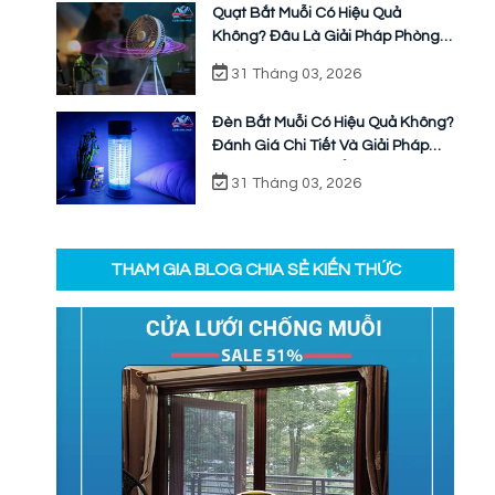
Quạt Bắt Muỗi Có Hiệu Quả
Không? Đâu Là Giải Pháp Phòng
Chống Muỗi Bền Vững
31 Tháng 03, 2026
Đèn Bắt Muỗi Có Hiệu Quả Không?
Đánh Giá Chi Tiết Và Giải Pháp
Ngăn Chặn Triệt Để
31 Tháng 03, 2026
THAM GIA BLOG CHIA SẺ KIẾN THỨC