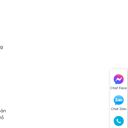
ng
Chat Face
Chat Zalo
sản
tổ