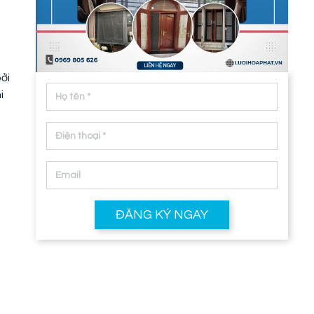
ởi
i
ĐĂNG KÝ NGAY