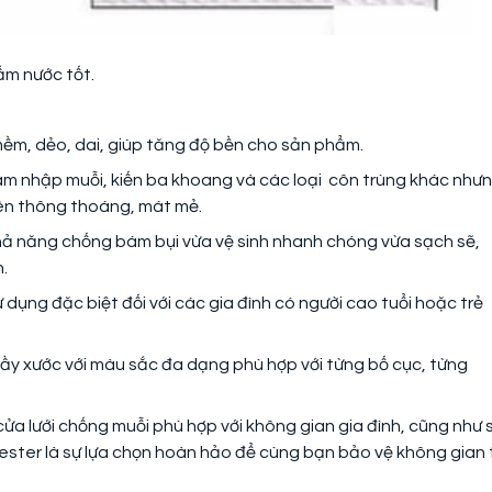
ấm nước tốt.
 mềm, dẻo, dai, giúp tăng độ bền cho sản phẩm.
 xâm nhập muỗi, kiến ba khoang và các loại côn trùng khác như
nên thông thoáng, mát mẻ.
 khả năng chống bám bụi vừa vệ sinh nhanh chóng vừa sạch sẽ,
.
dụng đặc biệt đối với các gia đình có người cao tuổi hoặc trẻ
rầy xước với màu sắc đa dạng phù hợp với từng bố cục, từng
a lưới chống muỗi phù hợp với không gian gia đình, cũng như 
yester là sự lựa chọn hoàn hảo để cùng bạn bảo vệ không gian 