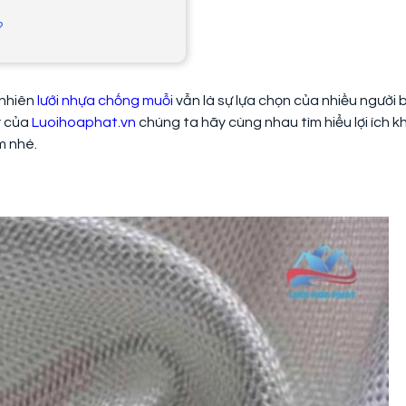
?
 nhiên
lưới nhựa chống muỗi
vẫn là sự lựa chọn của nhiều người b
y của
Luoihoaphat.vn
chúng ta hãy cùng nhau tìm hiểu lợi ích kh
m nhé.