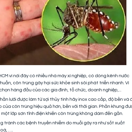
CM vì nơi đây có nhiều nhà máy xí nghiệp, có dòng kênh nước
 khuẩn, côn trùng gây hại sức khỏe sinh sôi phát triển nhanh. Vì
 chọn hàng đầu của các gia đình, tổ chức, doanh nghiệp,...
ần lưới được làm từ sợi thủy tinh hãy inox cao cấp, độ bền và 
của côn trùng hiệu quả hơn, bền với thời gian. Phần khung đư
một lớp sơn tĩnh điện khiến côn trùng không dám đến gần.
ng tránh các bệnh truyền nhiễm do muỗi gây ra như sốt xuất
hoá, ….