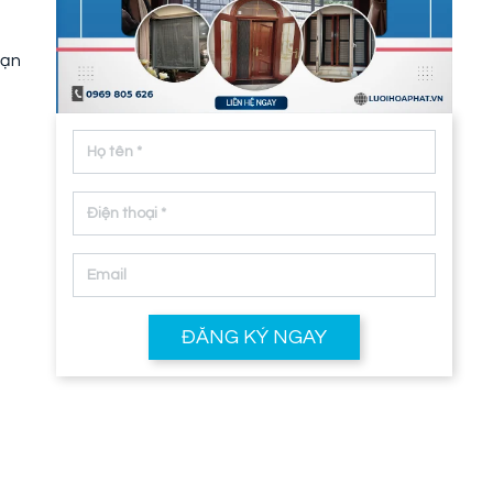
bạn
ĐĂNG KÝ NGAY