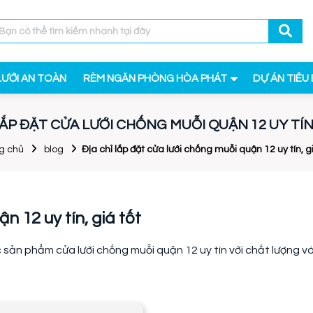
LƯỚI AN TOÀN
RÈM NGĂN PHÒNG HÒA PHÁT
DỰ ÁN TIÊU 
LẮP ĐẶT CỬA LƯỚI CHỐNG MUỖI QUẬN 12 UY TÍN
g chủ
blog
Địa chỉ lắp đặt cửa lưới chống muỗi quận 12 uy tín, g
n 12 uy tín, giá tốt
 sản phẩm cửa lưới chống muỗi quận 12 uy tín với chất lượng v