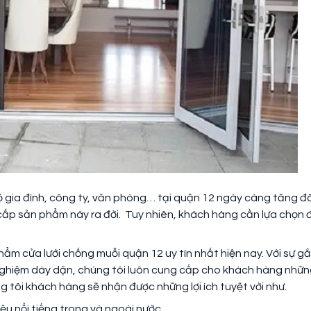
 gia đình, công ty, văn phòng… tại quận 12 ngày càng tăng đ
 cấp sản phẩm này ra đời. Tuy nhiên, khách hàng cần lựa chọn 
ẩm cửa lưới chống muỗi quận 12 uy tín nhất hiện nay. Với sự g
h nghiệm dày dặn, chúng tôi luôn cung cấp cho khách hàng nhữ
g tôi khách hàng sẽ nhận được những lợi ích tuyệt vời như.
u nổi tiếng trong và ngoài nước.