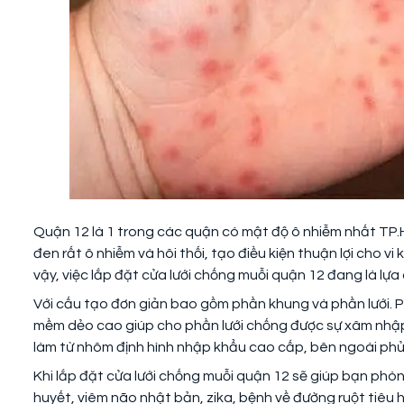
Quận 12 là 1 trong các quận có mật độ ô nhiễm nhất TP.H
đen rất ô nhiễm và hôi thối, tạo điều kiện thuận lợi cho vi
vậy, việc lắp đặt cửa lưới chống muỗi quận 12 đang là lựa
Với cấu tạo đơn giản bao gồm phần khung và phần lưới. Ph
mềm dẻo cao giúp cho phần lưới chống được sự xâm nhập 
làm từ nhôm định hình nhập khẩu cao cấp, bên ngoài phủ 
Khi lắp đặt cửa lưới chống muỗi quận 12 sẽ giúp bạn phò
huyết, viêm não nhật bản, zika, bệnh về đường ruột tiêu 