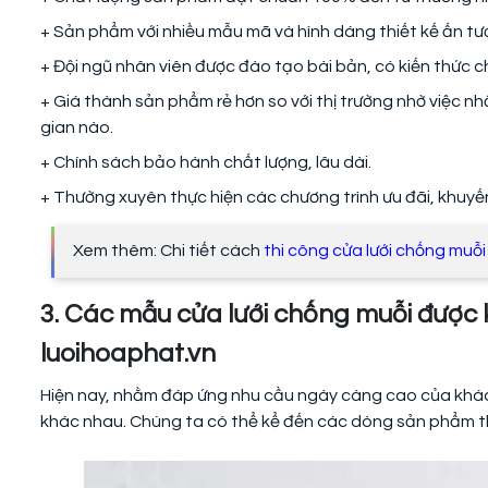
+ Sản phẩm với nhiều mẫu mã và hình dáng thiết kế ấn t
+ Đội ngũ nhân viên được đào tạo bài bản, có kiến thức 
+ Giá thành sản phẩm rẻ hơn so với thị trường nhờ việc 
gian nào.
+ Chính sách bảo hành chất lượng, lâu dài.
+ Thường xuyên thực hiện các chương trình ưu đãi, khuy
Xem thêm: Chi tiết cách
thi công cửa lưới chống muỗi
3. Các mẫu cửa lưới chống muỗi được 
luoihoaphat.vn
Hiện nay, nhằm đáp ứng nhu cầu ngày càng cao của khách
khác nhau. Chúng ta có thể kể đến các dòng sản phẩm 