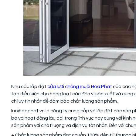
Nhu cầu lắp đặt
cửa lưới chống muỗi Hòa Phát
của các hộ
tạo điều kiện cho hàng loạt các đơn vị sản xuất và cung
chỉ uy tín nhất để đảm bảo chất lượng sản phẩm.
luoihoaphat.vn là công ty cung cấp và lắp đặt các sản ph
bó và hoạt động lâu dài trong lĩnh vực này cùng với kin
sản phẩm với chất lượng và dịch vụ tốt nhất. Đến với chún
+ Chất lượng sản phẩm đạt chuẩn 100% đến từ thương hiệ