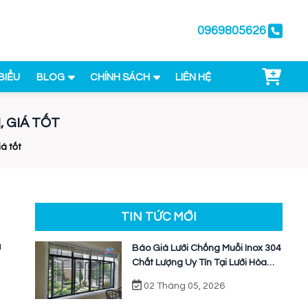
0969805626
BIỂU
BLOG
CHÍNH SÁCH
LIÊN HỆ
, GIÁ TỐT
iá tốt
TIN TỨC MỚI
à
Báo Giá Lưới Chống Muỗi Inox 304
Chất Lượng Uy Tín Tại Lưới Hòa
Phát
02 Tháng 05, 2026