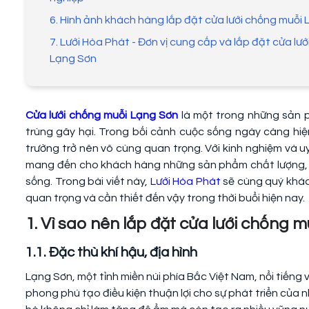
6. Hình ảnh khách hàng lắp đặt cửa lưới chống muỗi
7. Lưới Hòa Phát - Đơn vị cung cấp và lắp đặt cửa lưới
Lạng Sơn
Cửa lưới chống muỗi Lạng Sơn
là một trong những sản
trùng gây hại. Trong bối cảnh cuộc sống ngày càng hiện
trường trở nên vô cùng quan trọng. Với kinh nghiệm và uy
mang đến cho khách hàng những sản phẩm chất lượng, 
sống. Trong bài viết này,
Lưới Hòa Phát
sẽ cùng quý khách
quan trọng và cần thiết đến vậy trong thời buổi hiện nay.
1. Vì sao nên lắp đặt cửa lưới chống 
1.1. Đặc thù khí hậu, địa hình
Lạng Sơn, một tỉnh miền núi phía Bắc Việt Nam, nổi tiếng v
phong phú tạo điều kiện thuận lợi cho sự phát triển của n