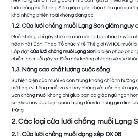
hè không chỉ làm tăng độ ẩm mà còn tạo ra nhiều vũng nư
lưới chống muỗi Lạng Sơn giúp ngăn chặn hiệu quả sự xâ
khỏi những phiền toái không đáng có.
1.2. Cửa lưới chống muỗi Lạng Sơn giảm nguy 
Muỗi không chỉ gây khó chịu mà còn là tác nhân truyền nh
não Nhật Bản. Theo Tổ chức Y tế Thế giới (WHO), muỗi là 
Lắp đặt
cửa lưới chống muỗi Lạng Sơn
là biện pháp phòng
nhiễm do muỗi gây ra. Điều này không chỉ bảo vệ sức kh
1.3. Nâng cao chất lượng cuộc sống
Sự hiện diện của muỗi và côn trùng không chỉ ảnh hưởng
mất ngủ vì tiếng muỗi vo ve hay những vết cắn ngứa ngáy
Sơn chống muỗi không chỉ giúp bạn có giấc ngủ ngon hơn
sẽ. Điều này đặc biệt quan trọng đối với những gia đình c
trùng.
2. Các loại cửa lưới chống muỗi Lạng S
2.1. Cửa lưới chống muỗi dạng xếp DX 08