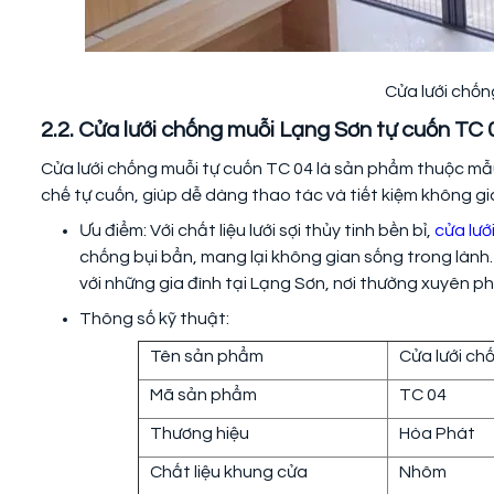
Cửa lưới chốn
2.2. Cửa lưới chống muỗi Lạng Sơn tự cuốn TC 
Cửa lưới chống muỗi tự cuốn TC 04 là sản phẩm thuộc mẫu
chế tự cuốn, giúp dễ dàng thao tác và tiết kiệm không gi
Ưu điểm: Với chất liệu lưới sợi thủy tinh bền bỉ,
cửa lướ
chống bụi bẩn, mang lại không gian sống trong làn
với những gia đình tại Lạng Sơn, nơi thường xuyên phả
Thông số kỹ thuật:
Tên sản phẩm
Cửa lưới ch
Mã sản phẩm
TC 04
Thương hiệu
Hòa Phát
Chất liệu khung cửa
Nhôm