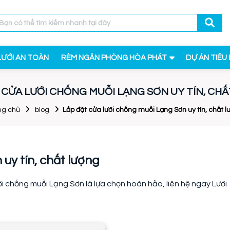
LƯỚI AN TOÀN
RÈM NGĂN PHÒNG HÒA PHÁT
DỰ ÁN TIÊU 
 CỬA LƯỚI CHỐNG MUỖI LẠNG SƠN UY TÍN, CH
ng chủ
blog
Lắp đặt cửa lưới chống muỗi Lạng Sơn uy tín, chất 
uy tín, chất lượng
i chống muỗi Lạng Sơn là lựa chọn hoàn hảo, liên hệ ngay Lưới