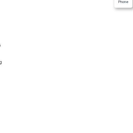
Phone
ơ
g