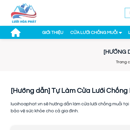
GIỚI THIỆU
CỬA LƯỚI CHỐNG MUỖI
[HƯỚNG D
Trang 
[Hướng dẫn] Tự Làm Cửa Lưới Chống 
luoihoaphat.vn sẽ hướng dẫn làm cửa lưới chống muỗi tại
bảo vệ sức khỏe cho cả gia đình.