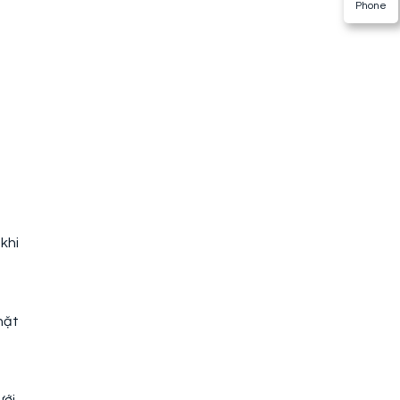
Phone
khi
hặt
ới,