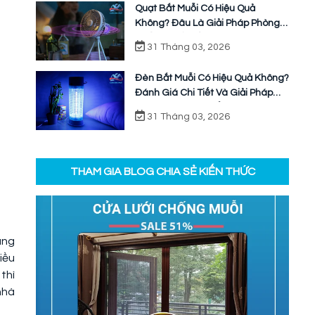
Quạt Bắt Muỗi Có Hiệu Quả
Không? Đâu Là Giải Pháp Phòng
Chống Muỗi Bền Vững
31 Tháng 03, 2026
Đèn Bắt Muỗi Có Hiệu Quả Không?
Đánh Giá Chi Tiết Và Giải Pháp
Ngăn Chặn Triệt Để
31 Tháng 03, 2026
THAM GIA BLOG CHIA SẺ KIẾN THỨC
ùng
iều
thì
nhà