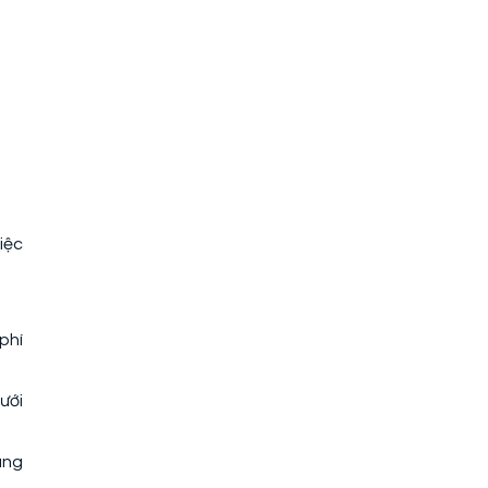
iệc
phí
ưới
ũng