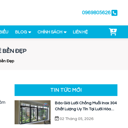
0969805626
BIỂU
BLOG
CHÍNH SÁCH
LIÊN HỆ
Ẻ BỀN ĐẸP
 Bền Đẹp
TIN TỨC MỚI
hằm
Báo Giá Lưới Chống Muỗi Inox 304
Chất Lượng Uy Tín Tại Lưới Hòa
Phát
02 Tháng 05, 2026