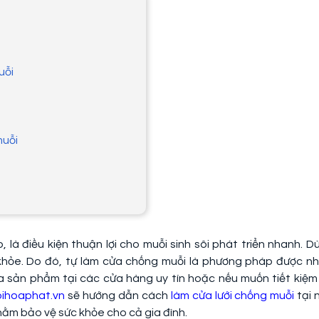
uỗi
muỗi
 là điều kiện thuận lợi cho muỗi sinh sôi phát triển nhanh. D
khỏe. Do đó, tự làm cửa chống muỗi là phương pháp được nh
ua sản phẩm tại các cửa hàng uy tín hoặc nếu muốn tiết kiệm 
oihoaphat.vn
sẽ hướng dẫn cách
làm cửa lưới chống muỗi
tại 
hằm bảo vệ sức khỏe cho cả gia đình.