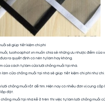
uỗi sẽ giúp tiết kiệm chi phí
 muỗi, luoihoaphat.vn muốn chia sẻ những ưu nhược điểm của v
 đưa ra quyết định có nên tự làm hay không.
m của cách tự làm cửa lưới chống muỗi tại nhà.
 làm cửa chống muỗi tại nhà sẽ giúp tiết kiệm chi phí như chi 
 lưới chống muỗi rất dễ tìm. Hiện nay có nhiều đơn vị cung cấp l
lắp đặt.
hống muỗi tại nhà kể ở trên thì việc tự làm lưới chống muỗi c