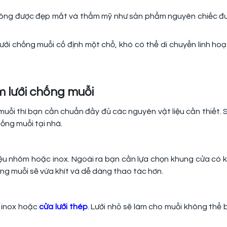
 không được đẹp mắt và thẩm mỹ như sản phẩm nguyên chiếc đ
ưới chống muỗi cố định một chỗ, khó có thể di chuyển linh hoạt
àm lưới chống muỗi
muỗi thì bạn cần chuẩn đầy đủ các nguyên vật liệu cần thiết. 
hống muỗi tại nhà.
iệu nhôm hoặc inox. Ngoài ra bạn cần lựa chọn khung cửa có k
ống muỗi sẽ vừa khít và dễ dàng thao tác hơn.
u inox hoặc
cửa
lưới thép
. Lưới nhỏ sẽ làm cho muỗi không thể 