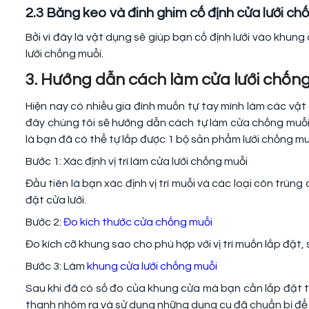
2.3 Băng keo và đinh ghim cố định cửa lưới ch
Bởi vì đây là vật dụng sẽ giúp bạn cố định lưới vào khung
lưới chống muỗi.
3. Hướng dẫn cách làm cửa lưới chống
Hiện nay có nhiều gia đình muốn tự tay mình làm các vật 
đây chúng tôi sẽ hướng dẫn cách tự làm cửa chống muỗi
là bạn đã có thể tự lắp được 1 bộ sản phẩm lưới chống muỗ
Bước 1: Xác định vị trí làm cửa lưới chống muỗi
Đầu tiên là bạn xác định vị trí muỗi và các loại côn trùn
đặt cửa lưới.
Bước 2:
Đo kích thước cửa chống muỗi
Đo kích cỡ khung sao cho phù hợp với vị trí muốn lắp đặt,
Bước 3: Làm
khung cửa lưới chống muỗi
Sau khi đã có số đo của khung cửa mà bạn cần lắp đặt t
thanh nhôm ra và sử dụng những dụng cụ đã chuẩn bị để l