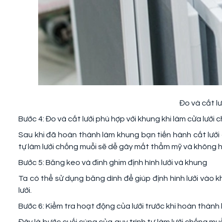
Đo và cắt l
Bước 4: Đo và cắt lưới phù hợp với khung khi làm cửa lưới
Sau khi đã hoàn thành làm khung bạn tiến hành cắt lưới 
tự làm lưới chống muỗi sẽ dễ gây mất thẩm mỹ và không h
Bước 5: Băng keo và đinh ghim định hình lưới và khung
Ta có thể sử dụng băng dính để giúp định hình lưới vào 
lưới.
Bước 6: Kiểm tra hoạt động của lưới trước khi hoàn thàn
Đây là bước cuối cùng của quy trình tự làm lưới chống muỗ