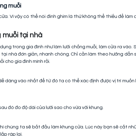
ống muỗi
 cửa. Vì vậy có thể nói đinh ghim là thứ không thể thiếu để làm 
 muỗi tại nhà
dụng trong gia đình như làm lưới chống muỗi, làm cửa ra vào. 
 tại nhà đơn giản, nhanh chóng. Chỉ cần làm theo hướng dẫn 
i cho gia đình mình rồi.
g dễ dàng vào nhất để từ đó ta có thể xác định được vị trí muốn 
 sau đó đo độ dài của lưới sao cho vừa với khung.
hì chúng ta sẽ bắt đầu làm khung cửa. Lúc này bạn sẽ cắt nh
ắp ráp lại.