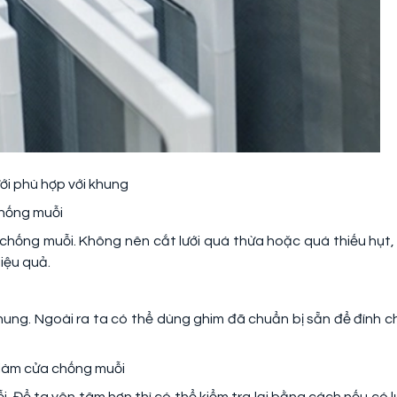
ưới phù hợp với khung
 chống muỗi
chống muỗi. Không nên cắt lưới quá thừa hoặc quá thiếu hụt, 
iệu quả.
khung. Ngoài ra ta có thể dùng ghim đã chuẩn bị sẵn để đính c
h làm cửa chống muỗi
i. Để ta yên tâm hơn thì có thể kiểm tra lại bằng cách nếu có lư