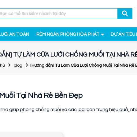
LƯỚI AN TOÀN
RÈM NGĂN PHÒNG HÒA PHÁT
DỰ ÁN TIÊU 
ẪN] TỰ LÀM CỬA LƯỚI CHỐNG MUỖI TẠI NHÀ R
chủ
blog
[Hướng dẫn] Tự Làm Cửa Lưới Chống Muỗi Tại Nhà Rẻ
Muỗi Tại Nhà Rẻ Bền Đẹp
 nhà giúp phòng chống muỗi và các loại côn trùng hiệu quả, n