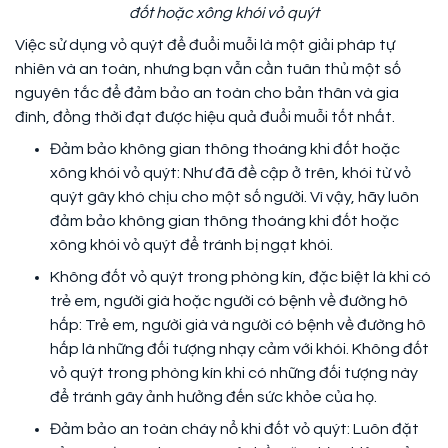
đốt hoặc xông khói vỏ quýt
Việc sử dụng vỏ quýt để đuổi muỗi là một giải pháp tự
nhiên và an toàn, nhưng bạn vẫn cần tuân thủ một số
nguyên tắc để đảm bảo an toàn cho bản thân và gia
đình, đồng thời đạt được hiệu quả đuổi muỗi tốt nhất.
Đảm bảo không gian thông thoáng khi đốt hoặc
xông khói vỏ quýt: Như đã đề cập ở trên, khói từ vỏ
quýt gây khó chịu cho một số người. Vì vậy, hãy luôn
đảm bảo không gian thông thoáng khi đốt hoặc
xông khói vỏ quýt để tránh bị ngạt khói.
Không đốt vỏ quýt trong phòng kín, đặc biệt là khi có
trẻ em, người già hoặc người có bệnh về đường hô
hấp: Trẻ em, người già và người có bệnh về đường hô
hấp là những đối tượng nhạy cảm với khói. Không đốt
vỏ quýt trong phòng kín khi có những đối tượng này
để tránh gây ảnh hưởng đến sức khỏe của họ.
Đảm bảo an toàn cháy nổ khi đốt vỏ quýt: Luôn đặt