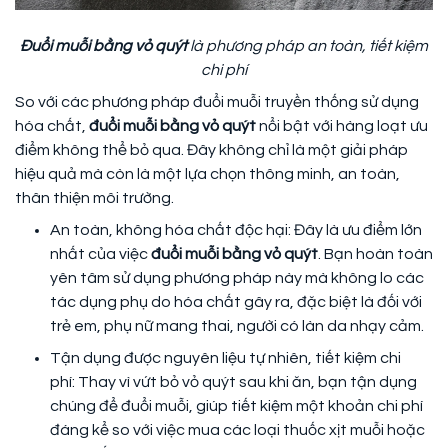
Đuổi muỗi bằng vỏ quýt
là phương pháp an toàn, tiết kiệm
chi phí
So với các phương pháp đuổi muỗi truyền thống sử dụng
hóa chất,
đuổi muỗi bằng vỏ quýt
nổi bật với hàng loạt ưu
điểm không thể bỏ qua. Đây không chỉ là một giải pháp
hiệu quả mà còn là một lựa chọn thông minh, an toàn,
thân thiện môi trường.
An toàn, không hóa chất độc hại: Đây là ưu điểm lớn
nhất của việc
đuổi muỗi bằng vỏ quýt
. Bạn hoàn toàn
yên tâm sử dụng phương pháp này mà không lo các
tác dụng phụ do hóa chất gây ra, đặc biệt là đối với
trẻ em, phụ nữ mang thai, người có làn da nhạy cảm.
Tận dụng được nguyên liệu tự nhiên, tiết kiệm chi
phí: Thay vì vứt bỏ vỏ quýt sau khi ăn, bạn tận dụng
chúng để đuổi muỗi, giúp tiết kiệm một khoản chi phí
đáng kể so với việc mua các loại thuốc xịt muỗi hoặc