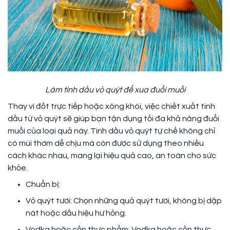
Làm tinh dầu vỏ quýt để xua đuổi muỗi
Thay vì đốt trực tiếp hoặc xông khói, việc chiết xuất tinh
dầu từ vỏ quýt sẽ giúp bạn tận dụng tối đa khả năng đuổi
muỗi của loại quả này. Tinh dầu vỏ quýt tự chế không chỉ
có mùi thơm dễ chịu mà còn được sử dụng theo nhiều
cách khác nhau, mang lại hiệu quả cao, an toàn cho sức
khỏe.
Chuẩn bị:
Vỏ quýt tươi: Chọn những quả quýt tươi, không bị dập
nát hoặc dấu hiệu hư hỏng.
Vodka hoặc cồn thực phẩm: Vodka hoặc cồn thực