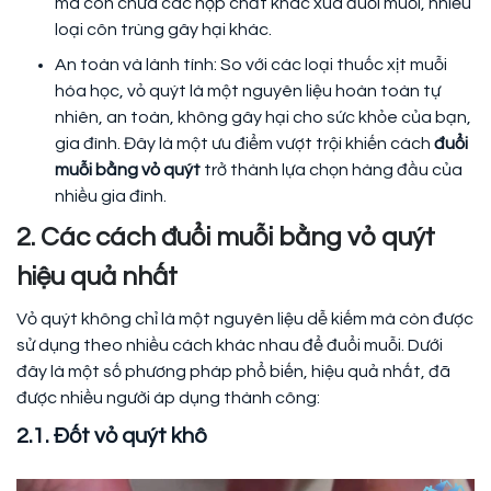
mà còn chứa các hợp chất khác xua đuổi muỗi, nhiều
loại côn trùng gây hại khác.
An toàn và lành tính: So với các loại thuốc xịt muỗi
hóa học, vỏ quýt là một nguyên liệu hoàn toàn tự
nhiên, an toàn, không gây hại cho sức khỏe của bạn,
gia đình. Đây là một ưu điểm vượt trội khiến cách
đuổi
muỗi bằng vỏ quýt
trở thành lựa chọn hàng đầu của
nhiều gia đình.
2. Các cách đuổi muỗi bằng vỏ quýt
hiệu quả nhất
Vỏ quýt không chỉ là một nguyên liệu dễ kiếm mà còn được
sử dụng theo nhiều cách khác nhau để đuổi muỗi. Dưới
đây là một số phương pháp phổ biến, hiệu quả nhất, đã
được nhiều người áp dụng thành công:
2.1. Đốt vỏ quýt khô