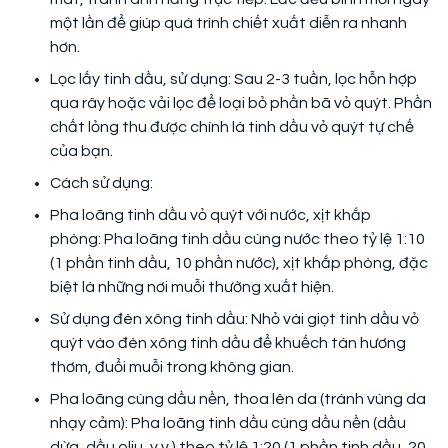
một lần để giúp quá trình chiết xuất diễn ra nhanh
hơn.
Lọc lấy tinh dầu, sử dụng: Sau 2-3 tuần, lọc hỗn hợp
qua rây hoặc vải lọc để loại bỏ phần bã vỏ quýt. Phần
chất lỏng thu được chính là tinh dầu vỏ quýt tự chế
của bạn.
Cách sử dụng:
Pha loãng tinh dầu vỏ quýt với nước, xịt khắp
phòng: Pha loãng tinh dầu cùng nước theo tỷ lệ 1:10
(1 phần tinh dầu, 10 phần nước), xịt khắp phòng, đặc
biệt là những nơi muỗi thường xuất hiện.
Sử dụng đèn xông tinh dầu: Nhỏ vài giọt tinh dầu vỏ
quýt vào đèn xông tinh dầu để khuếch tán hương
thơm, đuổi muỗi trong không gian.
Pha loãng cùng dầu nền, thoa lên da (tránh vùng da
nhạy cảm): Pha loãng tinh dầu cùng dầu nền (dầu
dừa, dầu oliu, v.v.) theo tỷ lệ 1:20 (1 phần tinh dầu, 20