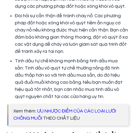
dụng các phương pháp đốt hoặc xông khói vỏ quýt.
Đòi hỏi sự cẩn thận để tránh cháy nổ: Các phương
pháp đốt hoặc xông khói vỏ quýt tiềm ẩn nguy cơ
cháy nổ nếu không được thực hiện cẩn thận. Bạn cần
đảm bảo không gian thông thoáng, đặt vỏ quýt ở xa
các vật dụng dễ cháy và luôn giám sát quá trình đốt
để tránh xảy ra tai nạn.
Tinh dầu tự chế không mạnh bằng tinh dầu mua
sẵn: Tinh dầu vỏ quýt tự chế thường nồng độ tinh
dầu thấp hơn so với tinh dầu mua sẵn, do đó hiệu
quả đuổi muỗi không cao bằng. Nếu bạn muốn đạt
hiệu quả tốt nhất, bạn cân nhắc mua tinh dầu vỏ
quýt nguyên chất tại các cửa hàng uy tín.
Xem thêm:
ƯU NHƯỢC ĐIỂM CỦA CÁC LOẠI LƯỚI
CHỐNG MUỖI
THEO CHẤT LIỆU