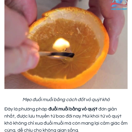
Mẹo đuổi muỗi bằng cách đốt vỏ quýt khô
Đây là phương pháp
đuổi muỗi bằng vỏ quýt
đơn giản
nhất, được lưu truyền từ bao đời nay. Mùi khói từ vỏ quýt
khô không chỉ xua đuổi muỗi mà còn mang lại cảm giác ấm
cúng, dễ chịu cho không gian sống.