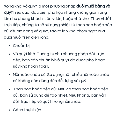
Xông khói vỏ quýt là một phương pháp
đuổi muỗi bằng vỏ
quýt
hiệu quả, đặc biệt phù hợp những không gian rộng
lớn như phòng khách, sân vườn, hoặc nhà kho. Thay vì đốt
trực tiếp, chúng ta sẽ sử dụng nhiệt từ than hoa hoặc bếp
củi để làm nóng vỏ quýt, tạo ra làn khói thơm ngát xua
đuổi muỗi trên diện rộng.
Chuẩn bị:
Vỏ quýt khô: Tương tự như phương pháp đốt trực
tiếp, bạn cần chuẩn bị vỏ quýt đã được phơi hoặc
sấy khô hoàn toàn.
Nồi hoặc chảo cũ: Sử dụng một chiếc nồi hoặc chảo
cũ không còn dùng đến để đựng vỏ quýt.
Than hoa hoặc bếp củi: Nếu có than hoa hoặc bếp
củi, bạn sử dụng để tạo nhiệt. Nếu không, bạn vẫn
đốt trực tiếp vỏ quýt trong nồi/chảo.
Cách thực hiện: