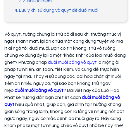
3.2. Nhược điểm
4. Lưu ý khi sử dụng vỏ quýt để đuổi muỗi
Vỏ quýt, tưởng chừng là thứ bỏ đi sau khi thưởng thức vị
ngọt thanh mát, lại ẩn chứa một công dụng tuyệt vời mà
ít ai ngờ tới: đuổi muỗi. Bạn có tin không, thứ vỏ tưởng
chừng vô dụng ấy lại là một "khắc tinh" của loài muỗi đáng
ghét? Phương pháp
đuổi muỗi bằng vỏ quýt
là một giải
pháp tự nhiên, an toàn, tiết kiệm, vô cùng dễ thực hiện
ngay tại nhà. Thay vì sử dụng các loại hóa chất xịt muỗi
tiềm ẩn nhiều nguy cơ, tại sao bạn không thử ngay
mẹo
đuổi muỗi bằng vỏ quýt
? Bài viết này của Lưới Hòa
Phát sẽ hướng dẫn bạn chi tiết cách
đuổi muỗi bằng vỏ
quýt
hiệu quả nhất, giúp bạn, gia đình tận hưởng không
gian sống trong lành, không còn lo lắng về những nốt đốt
ngứa ngáy, nguy cơ mắc bệnh do muỗi gây ra. Hãy cùng
khám phá bí mật từ những chiếc vỏ quýt nhỏ bé này nhé!