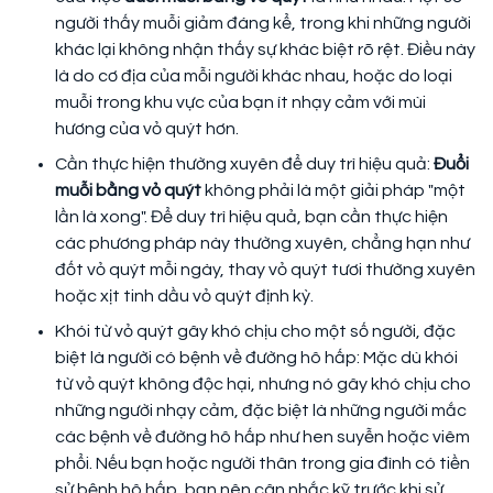
người thấy muỗi giảm đáng kể, trong khi những người
khác lại không nhận thấy sự khác biệt rõ rệt. Điều này
là do cơ địa của mỗi người khác nhau, hoặc do loại
muỗi trong khu vực của bạn ít nhạy cảm với mùi
hương của vỏ quýt hơn.
Cần thực hiện thường xuyên để duy trì hiệu quả:
Đuổi
muỗi bằng vỏ quýt
không phải là một giải pháp "một
lần là xong". Để duy trì hiệu quả, bạn cần thực hiện
các phương pháp này thường xuyên, chẳng hạn như
đốt vỏ quýt mỗi ngày, thay vỏ quýt tươi thường xuyên
hoặc xịt tinh dầu vỏ quýt định kỳ.
Khói từ vỏ quýt gây khó chịu cho một số người, đặc
biệt là người có bệnh về đường hô hấp: Mặc dù khói
từ vỏ quýt không độc hại, nhưng nó gây khó chịu cho
những người nhạy cảm, đặc biệt là những người mắc
các bệnh về đường hô hấp như hen suyễn hoặc viêm
phổi. Nếu bạn hoặc người thân trong gia đình có tiền
sử bệnh hô hấp, bạn nên cân nhắc kỹ trước khi sử