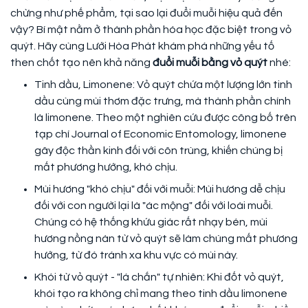
chừng như phế phẩm, tại sao lại đuổi muỗi hiệu quả đến
vậy? Bí mật nằm ở thành phần hóa học đặc biệt trong vỏ
quýt. Hãy cùng Lưới Hòa Phát khám phá những yếu tố
then chốt tạo nên khả năng
đuổi muỗi bằng vỏ quýt
nhé:
Tinh dầu, Limonene: Vỏ quýt chứa một lượng lớn tinh
dầu cùng mùi thơm đặc trưng, mà thành phần chính
là limonene. Theo một nghiên cứu được công bố trên
tạp chí Journal of Economic Entomology, limonene
gây độc thần kinh đối với côn trùng, khiến chúng bị
mất phương hướng, khó chịu.
Mùi hương "khó chịu" đối với muỗi: Mùi hương dễ chịu
đối với con người lại là "ác mộng" đối với loài muỗi.
Chúng có hệ thống khứu giác rất nhạy bén, mùi
hương nồng nàn từ vỏ quýt sẽ làm chúng mất phương
hướng, từ đó tránh xa khu vực có mùi này.
Khói từ vỏ quýt - "lá chắn" tự nhiên: Khi đốt vỏ quýt,
khói tạo ra không chỉ mang theo tinh dầu limonene