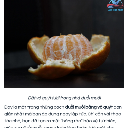
Đặt vỏ quýt tươi trong nhà đuổi muỗi
Đây là một trong những cách
đuổi muỗi bằng vỏ quýt
đơn
giản nhất mà bạn áp dụng ngay lập tức. Chỉ cần vài thao
tác nhỏ, bạn đã tạo ra một "hàng rào" bảo vệ tự nhiên,
giúp xua đuổi muỗi, mang lại hương thơm tươi mát cho