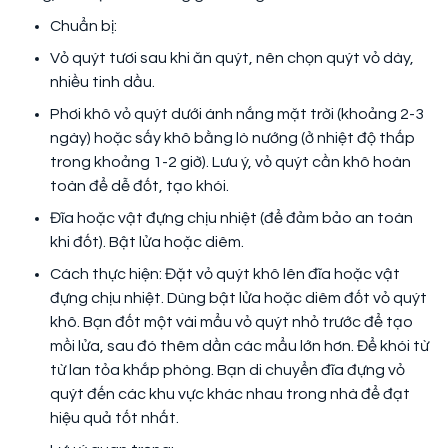
Chuẩn bị:
Vỏ quýt tươi sau khi ăn quýt, nên chọn quýt vỏ dày,
nhiều tinh dầu.
Phơi khô vỏ quýt dưới ánh nắng mặt trời (khoảng 2-3
ngày) hoặc sấy khô bằng lò nướng (ở nhiệt độ thấp
trong khoảng 1-2 giờ). Lưu ý, vỏ quýt cần khô hoàn
toàn để dễ đốt, tạo khói.
Đĩa hoặc vật đựng chịu nhiệt (để đảm bảo an toàn
khi đốt). Bật lửa hoặc diêm.
Cách thực hiện: Đặt vỏ quýt khô lên đĩa hoặc vật
đựng chịu nhiệt. Dùng bật lửa hoặc diêm đốt vỏ quýt
khô. Bạn đốt một vài mẩu vỏ quýt nhỏ trước để tạo
mồi lửa, sau đó thêm dần các mẩu lớn hơn. Để khói từ
từ lan tỏa khắp phòng. Bạn di chuyển đĩa đựng vỏ
quýt đến các khu vực khác nhau trong nhà để đạt
hiệu quả tốt nhất.