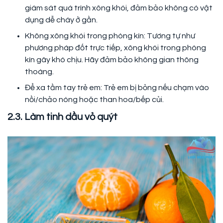
giám sát quá trình xông khói, đảm bảo không có vật
dụng dễ cháy ở gần.
Không xông khói trong phòng kín: Tương tự như
phương pháp đốt trực tiếp, xông khói trong phòng
kín gây khó chịu. Hãy đảm bảo không gian thông
thoáng.
Để xa tầm tay trẻ em: Trẻ em bị bỏng nếu chạm vào
nồi/chảo nóng hoặc than hoa/bếp củi.
2.3. Làm tinh dầu vỏ quýt