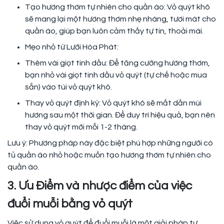
Tạo hương thơm tự nhiên cho quần áo: Vỏ quýt khô
sẽ mang lại một hương thơm nhẹ nhàng, tươi mát cho
quần áo, giúp bạn luôn cảm thấy tự tin, thoải mái.
Mẹo nhỏ từ Lưới Hòa Phát:
Thêm vài giọt tinh dầu: Để tăng cường hương thơm,
bạn nhỏ vài giọt tinh dầu vỏ quýt (tự chế hoặc mua
sẵn) vào túi vỏ quýt khô.
Thay vỏ quýt định kỳ: Vỏ quýt khô sẽ mất dần mùi
hương sau một thời gian. Để duy trì hiệu quả, bạn nên
thay vỏ quýt mới mỗi 1-2 tháng.
Lưu ý: Phương pháp này đặc biệt phù hợp những người có
tủ quần áo nhỏ hoặc muốn tạo hương thơm tự nhiên cho
quần áo.
3. Ưu Điểm và nhược điểm của việc
đuổi muỗi bằng vỏ quýt
Việc sử dụng vỏ quýt để đuổi muỗi là một giải pháp tự