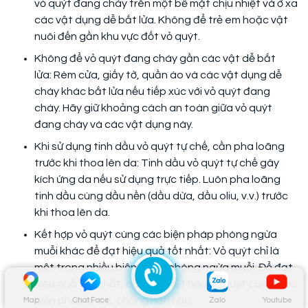
vỏ quýt đang cháy trên một bề mặt chịu nhiệt và ở xa
các vật dụng dễ bắt lửa. Không để trẻ em hoặc vật
nuôi đến gần khu vực đốt vỏ quýt.
Không để vỏ quýt đang cháy gần các vật dễ bắt
lửa: Rèm cửa, giấy tờ, quần áo và các vật dụng dễ
cháy khác bắt lửa nếu tiếp xúc với vỏ quýt đang
cháy. Hãy giữ khoảng cách an toàn giữa vỏ quýt
đang cháy và các vật dụng này.
Khi sử dụng tinh dầu vỏ quýt tự chế, cần pha loãng
trước khi thoa lên da: Tinh dầu vỏ quýt tự chế gây
kích ứng da nếu sử dụng trực tiếp. Luôn pha loãng
tinh dầu cùng dầu nền (dầu dừa, dầu oliu, v.v.) trước
khi thoa lên da.
Kết hợp vỏ quýt cùng các biện pháp phòng ngừa
muỗi khác để đạt hiệu quả tốt nhất: Vỏ quýt chỉ là
một trong nhiều biện pháp phòng ngừa muỗi. Để đạt
hiệu quả tốt nhất, bạn nên kết hợp vỏ quýt cùng các
biện pháp khác, chẳng hạn như:
Map
Chat Face
Zalo
Youtube