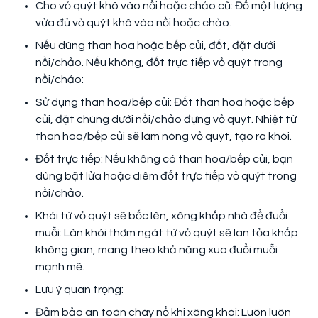
Cho vỏ quýt khô vào nồi hoặc chảo cũ: Đổ một lượng
vừa đủ vỏ quýt khô vào nồi hoặc chảo.
Nếu dùng than hoa hoặc bếp củi, đốt, đặt dưới
nồi/chảo. Nếu không, đốt trực tiếp vỏ quýt trong
nồi/chảo:
Sử dụng than hoa/bếp củi: Đốt than hoa hoặc bếp
củi, đặt chúng dưới nồi/chảo đựng vỏ quýt. Nhiệt từ
than hoa/bếp củi sẽ làm nóng vỏ quýt, tạo ra khói.
Đốt trực tiếp: Nếu không có than hoa/bếp củi, bạn
dùng bật lửa hoặc diêm đốt trực tiếp vỏ quýt trong
nồi/chảo.
Khói từ vỏ quýt sẽ bốc lên, xông khắp nhà để đuổi
muỗi: Làn khói thơm ngát từ vỏ quýt sẽ lan tỏa khắp
không gian, mang theo khả năng xua đuổi muỗi
mạnh mẽ.
Lưu ý quan trọng:
Đảm bảo an toàn cháy nổ khi xông khói: Luôn luôn