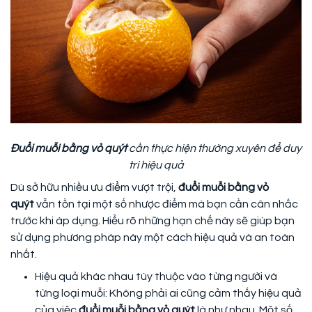
Đuổi muỗi bằng vỏ quýt
cần thực hiện thường xuyên để duy
trì hiệu quả
Dù sở hữu nhiều ưu điểm vượt trội,
đuổi muỗi bằng vỏ
quýt
vẫn tồn tại một số nhược điểm mà bạn cần cân nhắc
trước khi áp dụng. Hiểu rõ những hạn chế này sẽ giúp bạn
sử dụng phương pháp này một cách hiệu quả và an toàn
nhất.
Hiệu quả khác nhau tùy thuộc vào từng người và
từng loại muỗi: Không phải ai cũng cảm thấy hiệu quả
của việc
đuổi muỗi bằng vỏ quýt
là như nhau. Một số