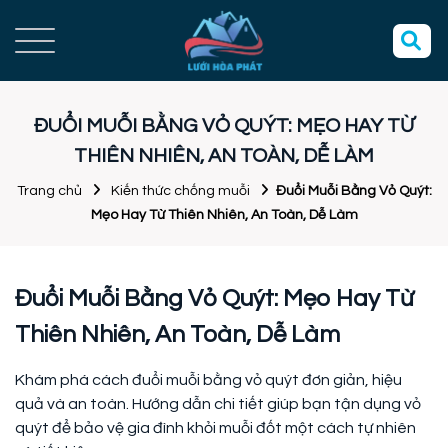
ĐUỔI MUỖI BẰNG VỎ QUÝT: MẸO HAY TỪ
THIÊN NHIÊN, AN TOÀN, DỄ LÀM
Trang chủ
Kiến thức chống muỗi
Đuổi Muỗi Bằng Vỏ Quýt:
Mẹo Hay Từ Thiên Nhiên, An Toàn, Dễ Làm
Đuổi Muỗi Bằng Vỏ Quýt: Mẹo Hay Từ
Thiên Nhiên, An Toàn, Dễ Làm
Khám phá cách đuổi muỗi bằng vỏ quýt đơn giản, hiệu
quả và an toàn. Hướng dẫn chi tiết giúp bạn tận dụng vỏ
quýt để bảo vệ gia đình khỏi muỗi đốt một cách tự nhiên