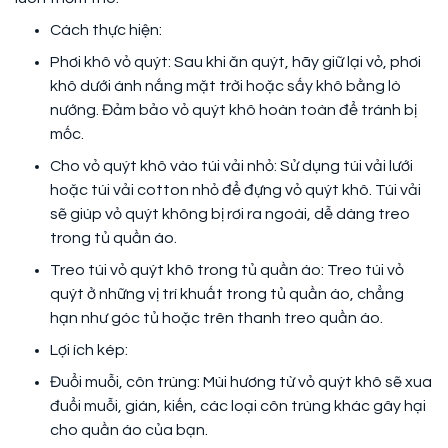
Cách thực hiện:
Phơi khô vỏ quýt: Sau khi ăn quýt, hãy giữ lại vỏ, phơi
khô dưới ánh nắng mặt trời hoặc sấy khô bằng lò
nướng. Đảm bảo vỏ quýt khô hoàn toàn để tránh bị
mốc.
Cho vỏ quýt khô vào túi vải nhỏ: Sử dụng túi vải lưới
hoặc túi vải cotton nhỏ để đựng vỏ quýt khô. Túi vải
sẽ giúp vỏ quýt không bị rơi ra ngoài, dễ dàng treo
trong tủ quần áo.
Treo túi vỏ quýt khô trong tủ quần áo: Treo túi vỏ
quýt ở những vị trí khuất trong tủ quần áo, chẳng
hạn như góc tủ hoặc trên thanh treo quần áo.
Lợi ích kép:
Đuổi muỗi, côn trùng: Mùi hương từ vỏ quýt khô sẽ xua
đuổi muỗi, gián, kiến, các loại côn trùng khác gây hại
cho quần áo của bạn.