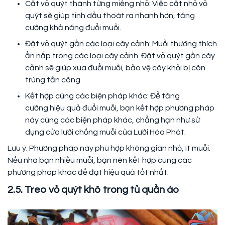
Cắt vỏ quýt thành từng miếng nhỏ: Việc cắt nhỏ vỏ
quýt sẽ giúp tinh dầu thoát ra nhanh hơn, tăng
cường khả năng đuổi muỗi.
Đặt vỏ quýt gần các loại cây cảnh: Muỗi thường thích
ẩn nấp trong các loại cây cảnh. Đặt vỏ quýt gần cây
cảnh sẽ giúp xua đuổi muỗi, bảo vệ cây khỏi bị côn
trùng tấn công.
Kết hợp cùng các biện pháp khác: Để tăng
cường hiệu quả đuổi muỗi, bạn kết hợp phương pháp
này cùng các biện pháp khác, chẳng hạn như sử
dụng cửa lưới chống muỗi của Lưới Hòa Phát.
Lưu ý: Phương pháp này phù hợp không gian nhỏ, ít muỗi.
Nếu nhà bạn nhiều muỗi, bạn nên kết hợp cùng các
phương pháp khác để đạt hiệu quả tốt nhất.
2.5. Treo vỏ quýt khô trong tủ quần áo