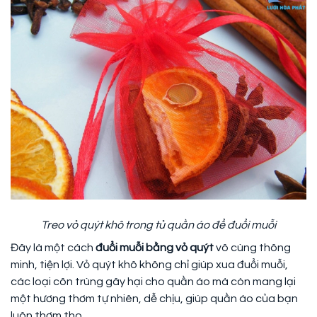
Treo vỏ quýt khô trong tủ quần áo để đuổi muỗi
Đây là một cách
đuổi muỗi bằng vỏ quýt
vô cùng thông
minh, tiện lợi. Vỏ quýt khô không chỉ giúp xua đuổi muỗi,
các loại côn trùng gây hại cho quần áo mà còn mang lại
một hương thơm tự nhiên, dễ chịu, giúp quần áo của bạn
luôn thơm tho.