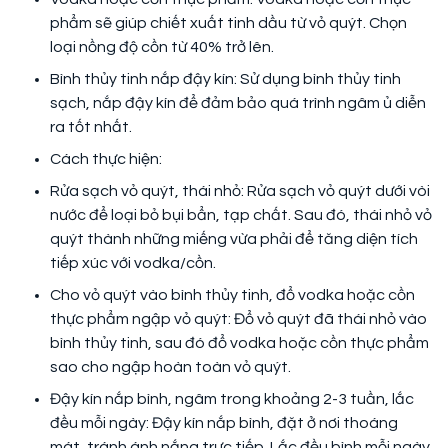
phẩm sẽ giúp chiết xuất tinh dầu từ vỏ quýt. Chọn
loại nồng độ cồn từ 40% trở lên.
Bình thủy tinh nắp đậy kín: Sử dụng bình thủy tinh
sạch, nắp đậy kín để đảm bảo quá trình ngâm ủ diễn
ra tốt nhất.
Cách thực hiện:
Rửa sạch vỏ quýt, thái nhỏ: Rửa sạch vỏ quýt dưới vòi
nước để loại bỏ bụi bẩn, tạp chất. Sau đó, thái nhỏ vỏ
quýt thành những miếng vừa phải để tăng diện tích
tiếp xúc với vodka/cồn.
Cho vỏ quýt vào bình thủy tinh, đổ vodka hoặc cồn
thực phẩm ngập vỏ quýt: Đổ vỏ quýt đã thái nhỏ vào
bình thủy tinh, sau đó đổ vodka hoặc cồn thực phẩm
sao cho ngập hoàn toàn vỏ quýt.
Đậy kín nắp bình, ngâm trong khoảng 2-3 tuần, lắc
đều mỗi ngày: Đậy kín nắp bình, đặt ở nơi thoáng
mát, tránh ánh nắng trực tiếp. Lắc đều bình mỗi ngày