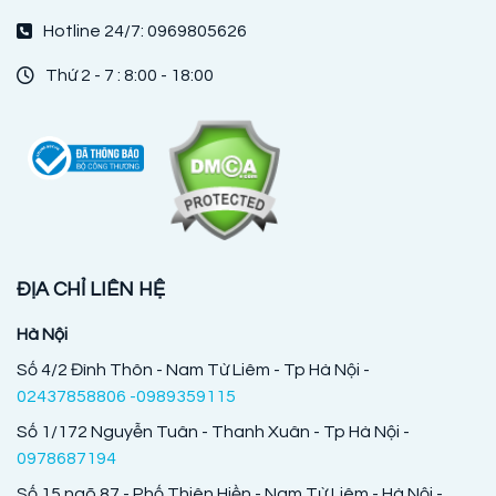
Hotline 24/7: 0969805626
Thứ 2 - 7 : 8:00 - 18:00
ĐỊA CHỈ LIÊN HỆ
Hà Nội
Số 4/2 Đình Thôn - Nam Từ Liêm - Tp Hà Nội -
02437858806 -0989359115
Số 1/172 Nguyễn Tuân - Thanh Xuân - Tp Hà Nội -
0978687194
Số 15 ngõ 87 - Phố Thiên Hiền - Nam Từ Liêm - Hà Nội -