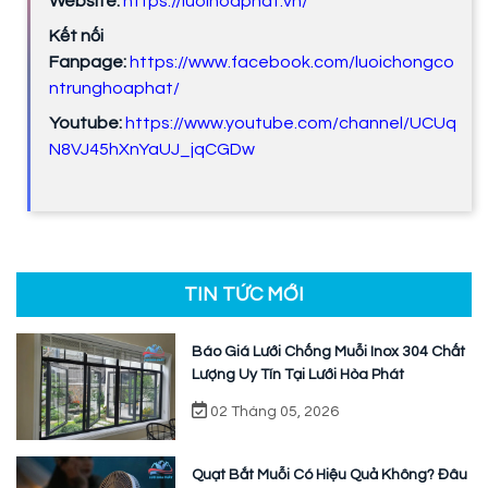
Website:
https://luoihoaphat.vn/
Kết nối
Fanpage:
https://www.facebook.com/luoichongco
ntrunghoaphat/
Youtube:
https://www.youtube.com/channel/UCUq
N8VJ45hXnYaUJ_jqCGDw
TIN TỨC MỚI
Báo Giá Lưới Chống Muỗi Inox 304 Chất
Lượng Uy Tín Tại Lưới Hòa Phát
02 Tháng 05, 2026
Quạt Bắt Muỗi Có Hiệu Quả Không? Đâu