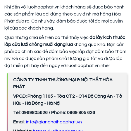
Khi đến với luoihoaphat.vn khách hàng sẽ được bảo hành
các sản phẩm lâu dài đúng theo quy định mà hãng Hòa
Phát đưa ra. Có như vậy, đảm bảo được tối đa mọi quyền
lợi của các khách hàng.
Qua những chia sẻ trên có thể thấy việc
đo lấy kích thước
lắp cửa lưới chống muỗi dạng lùa
không quá khó. Bạn cần
phải đo chính xác để đảm bảo việc lắp đặt đảm bảo thẩm
mỹ. Để có được sản phẩm chất lượng giá tốt và được lắp
đặt miễn phí hãy đến ngay với luoihoaphat.vn nhé!
CÔNG TY TNHH THƯƠNG MẠI & NỘI THẤT HÒA
PHÁT
VPGD: Phòng 1105 - Tòa CT2 - C14 Bộ Công An - Tố
Hữu - Hà Đông - Hà Nội
Tel: 0969805626 / Phone: 0969 805 626
Email:
info@gianphoihoaphat.vn