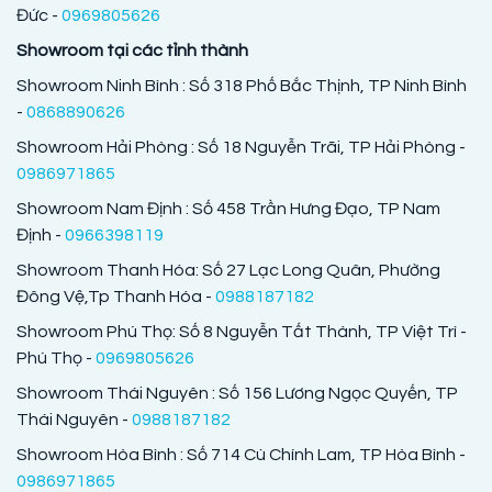
Đức -
0969805626
Showroom tại các tỉnh thành
Showroom Ninh Bình : Số 318 Phố Bắc Thịnh, TP Ninh Bình
-
0868890626
Showroom Hải Phòng : Số 18 Nguyễn Trãi, TP Hải Phòng -
0986971865
Showroom Nam Định : Số 458 Trần Hưng Đạo, TP Nam
Định -
0966398119
Showroom Thanh Hóa: Số 27 Lạc Long Quân, Phường
Đông Vệ,Tp Thanh Hóa -
0988187182
Showroom Phú Thọ: Số 8 Nguyễn Tất Thành, TP Việt Trì -
Phú Thọ -
0969805626
Showroom Thái Nguyên : Số 156 Lương Ngọc Quyến, TP
Thái Nguyên -
0988187182
Showroom Hòa Bình : Số 714 Cù Chính Lam, TP Hòa Bình -
0986971865