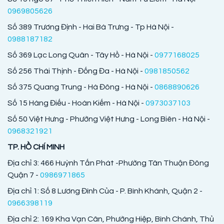
0969805626
Số 389 Trương Định - Hai Bà Trưng - Tp Hà Nội -
0988187182
Số 369 Lạc Long Quân - Tây Hồ - Hà Nội -
0977168025
Số 256 Thái Thịnh - Đống Đa - Hà Nội -
0981850562
Số 375 Quang Trung - Hà Đông - Hà Nội -
0868890626
Số 15 Hàng Điếu - Hoàn Kiếm - Hà Nội -
0973037103
Số 50 Việt Hưng - Phường Việt Hưng - Long Biên - Hà Nội -
0968321921
TP. HỒ CHÍ MINH
Địa chỉ 3: 466 Huỳnh Tấn Phát -Phường Tân Thuận Đông
Quận 7 -
0986971865
Địa chỉ 1: Số 8 Lương Đình Của - P. Bình Khánh, Quận 2 -
0966398119
Địa chỉ 2: 169 Kha Vạn Cân, Phường Hiệp, Bình Chánh, Thủ