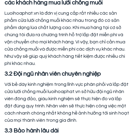
các khách hàng mua lưới chống muỗi
Luoihoaphat.vn là đơn vị cung cấp rất nhiều các sản
phẩm cửa lưới chống muỗi khác nhau trong đó có sản
phẩm dạng lùa chất lượng cao. Khi mua hàng tại cơ sở
chúng tôi đưa ra chương trình hỗ trợ lắp đặt miễn phí và
vận chuyển cho mọi khách hàng. Vì vậy, bạn chỉ cần mua
cửa chống muỗi và được miễn phí các dịch vụ khác nhau.
Như vậy sẽ giúp quý khách hàng tiết kiệm được nhiều chi
phí khác nhau.
3.2 Đội ngũ nhân viên chuyên nghiệp
Với bề dày kinh nghiệm trong lĩnh vực phân phối và lắp đặt
cửa lưới chống muỗi luoihoaphat.vn sở hữu đội ngũ nhân
viên đông đảo, giàu kinh nghiệm sẽ thực hiện đo và lắp
đặt đúng quy trình. Nhân viên sẽ thực hiện công việc một
cách nhanh chóng nhất không hề ảnh hưởng tới sinh hoạt
của mọi thành viên trong gia đình.
3.3 Bảo hành lâu dài