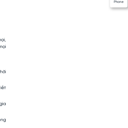
Phone
ại,
mọi
hời
iết
gia
ông