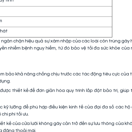
ủy tinh
g
m
Phát
 ngăn chặn hiệu quả sự xâm nhập của các loài côn trùng gây h
ruyền nhiễm bệnh nguy hiểm, từ đó bảo vệ tối đa sức khỏe của 
đảm bảo khả năng chống chịu trước các tác động tiêu cực của t
 dụng.
ợc thiết kế để đơn giản hóa quy trình lắp đặt bảo trì, giúp t
 kỹ lưỡng để phù hợp điều kiện kinh tế của đại đa số các hộ 
chi phí tối ưu.
t kế của cửa lưới không gây cản trở đến sự lưu thông của kh
ng đãng thoải mái.