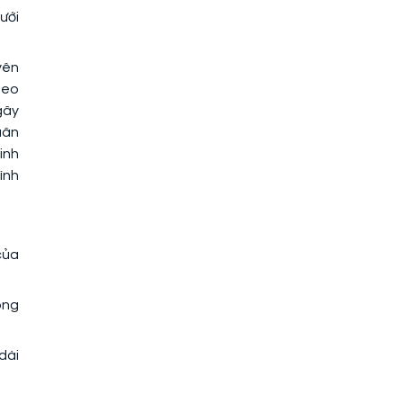
ưới
yên
heo
gây
uân
inh
ình
của
ông
dài