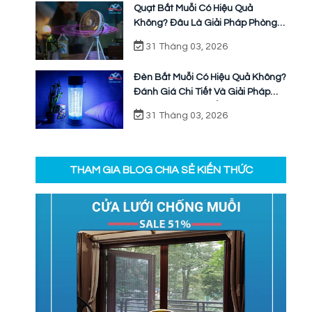
Quạt Bắt Muỗi Có Hiệu Quả
Không? Đâu Là Giải Pháp Phòng
Chống Muỗi Bền Vững
31 Tháng 03, 2026
Đèn Bắt Muỗi Có Hiệu Quả Không?
Đánh Giá Chi Tiết Và Giải Pháp
Ngăn Chặn Triệt Để
31 Tháng 03, 2026
THAM GIA BLOG CHIA SẺ KIẾN THỨC