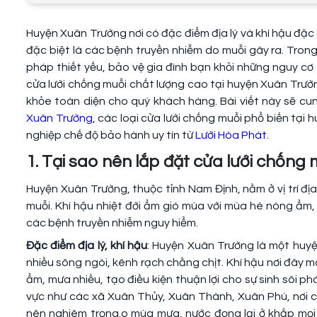
Huyện Xuân Trường nơi có đặc điểm địa lý và khí hậu đặc
đặc biệt là các bệnh truyền nhiễm do muỗi gây ra. Trong 
pháp thiết yếu, bảo vệ gia đình bạn khỏi những nguy cơ 
cửa lưới chống muỗi chất lượng cao tại huyện Xuân Trư
khỏe toàn diện cho quý khách hàng. Bài viết này sẽ cung
Xuân Trường
, các loại cửa lưới chống muỗi phổ biến tại
nghiệp chế độ bảo hành uy tín từ
Lưới Hòa Phát
.
1. Tại sao nên lắp đặt cửa lưới chốn
Huyện Xuân Trường, thuộc tỉnh Nam Định, nằm ở vị trí địa
muỗi. Khí hậu nhiệt đới ẩm gió mùa với mùa hè nóng ẩm, 
các bệnh truyền nhiễm nguy hiểm.
Đặc điểm địa lý, khí hậu
: Huyện Xuân Trường là một huyện
nhiều sông ngòi, kênh rạch chằng chịt. Khí hậu nơi đây 
ẩm, mưa nhiều, tạo điều kiện thuận lợi cho sự sinh sôi ph
vực như các xã Xuân Thủy, Xuân Thành, Xuân Phú, nơi c
nên nghiêm trọng.o mùa mưa, nước đọng lại ở khắp mọi 