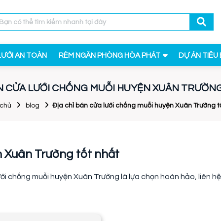
LƯỚI AN TOÀN
RÈM NGĂN PHÒNG HÒA PHÁT
DỰ ÁN TIÊU 
ÁN CỬA LƯỚI CHỐNG MUỖI HUYỆN XUÂN TRƯỜN
 chủ
blog
Địa chỉ bán cửa lưới chống muỗi huyện Xuân Trường t
n Xuân Trường tốt nhất
ới chống muỗi huyện Xuân Trường là lựa chọn hoàn hảo, liên hệ