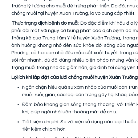
trường lý tưởng cho muỗi đẻ trứng phát triển. Do đó, nhu
chống muỗi tại huyện Xuân Trường, là vô cùng cấp thiết.
Thực trạng dịch bệnh do muỗi
: Do đặc điểm khí hậu địa 
phải đối mặt với nguy cơ bùng phát các dịch bệnh do muỗ
thống kê của Trung tâm Y tế huyện Xuân Trường, trong 
ảnh hưởng không nhỏ đến sức khỏe đời sống của người 
Phương, cả hai con nhỏ đều mắc sốt xuất huyết trong cùng
sôi rất nhanh, dù đã dùng nhiều biện pháp nhưng vẫn k
trạng muỗi trong nhà đã giảm hẳn, gia đình tôi cũng yên 
Lợi ích khi lắp đặt cửa lưới chống muỗi huyện Xuân Trường
Ngăn chặn hiệu quả sự xâm nhập của muỗi côn trùn
muỗi, ruồi, gián, các loại côn trùng gây hại khác, bả
Đảm bảo không gian sống thông thoáng: Với thiết k
khí, giúp ngôi nhà luôn thoáng mát dễ chịu.
Tiết kiệm chi phí: So với việc sử dụng các loại thuốc
tiết kiệm chi phí hơn.