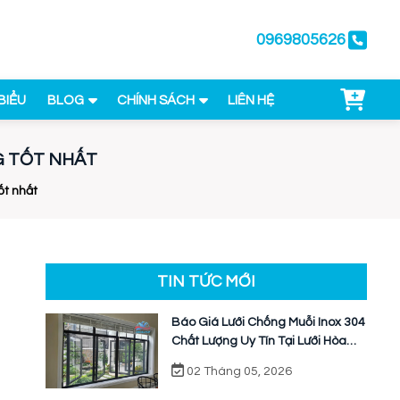
0969805626
BIỂU
BLOG
CHÍNH SÁCH
LIÊN HỆ
G TỐT NHẤT
ốt nhất
TIN TỨC MỚI
Báo Giá Lưới Chống Muỗi Inox 304
Chất Lượng Uy Tín Tại Lưới Hòa
Phát
02 Tháng 05, 2026