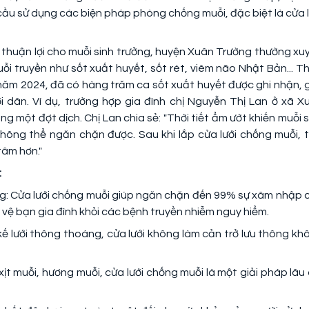
 cầu sử dụng các biện pháp phòng chống muỗi, đặc biệt là cửa l
lý thuận lợi cho muỗi sinh trưởng, huyện Xuân Trường thường xu
i truyền như sốt xuất huyết, sốt rét, viêm não Nhật Bản... T
năm 2024, đã có hàng trăm ca sốt xuất huyết được ghi nhận, 
dân. Ví dụ, trường hợp gia đình chị Nguyễn Thị Lan ở xã X
 một đợt dịch. Chị Lan chia sẻ: "Thời tiết ẩm ướt khiến muỗi s
hông thể ngăn chặn được. Sau khi lắp cửa lưới chống muỗi, t
tâm hơn."
:
g: Cửa lưới chống muỗi giúp ngăn chặn đến 99% sự xâm nhập 
o vệ bạn gia đình khỏi các bệnh truyền nhiễm nguy hiểm.
ế lưới thông thoáng, cửa lưới không làm cản trở lưu thông kh
 xịt muỗi, hương muỗi, cửa lưới chống muỗi là một giải pháp lâu 