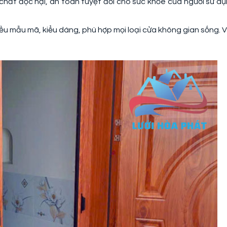
chất độc hại, an toàn tuyệt đối cho sức khỏe của người sử dụ
ều mẫu mã, kiểu dáng, phù hợp mọi loại cửa không gian sống. V