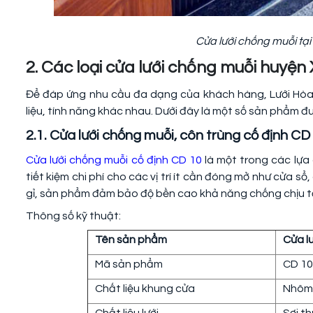
Cửa lưới chống muỗi tạ
2. Các loại cửa lưới chống muỗi huyệ
Để đáp ứng nhu cầu đa dạng của khách hàng, Lưới Hòa 
liệu, tính năng khác nhau. Dưới đây là một số sản phẩm 
2.1. Cửa lưới chống muỗi, côn trùng cố định CD
Cửa lưới chống muỗi cố định CD 10
là một trong các lựa
tiết kiệm chi phí cho các vị trí ít cần đóng mở như cửa s
gỉ, sản phẩm đảm bảo độ bền cao khả năng chống chịu tốt 
Thông số kỹ thuật:
Tên sản phẩm
Cửa l
Mã sản phẩm
CD 10
Chất liệu khung cửa
Nhôm