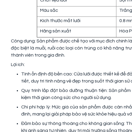
Chất liệu lưới
Sợi th
Màu sắc
Trắn
Kích thước mắt lưới
0.8 m
Hãng sản xuất
Hòa 
Công dụng: Sản phẩm được chế tạo với mục đích chính là
đặc biệt là muỗi, ruồi các loại côn trùng có khả năng t
thành viên trong gia đình.
Lợi ích:
Tính ổn định độ bền cao: Cửa lưới được thiết kế để 
tiết, duy trì tính năng vẻ đẹp trong suốt thời gian sử
Quy trình lắp đặt bảo dưỡng thuận tiện: Sản phẩm đư
kiệm thời gian công sức cho người sử dụng.
Chi phí hợp lý: Mức giá của sản phẩm được cân nhắc
đình, mang lại giải pháp bảo vệ sức khỏe hiệu quả với 
Đảm bảo sự thông thoáng cho không gian sống: Thiế
khí ánh sáng tự nhiên, duy trì môi trường sống thoá