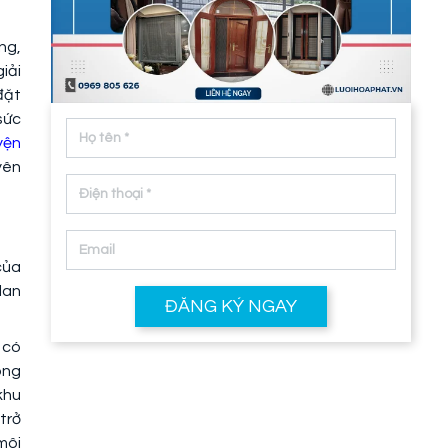
ng,
iải
đặt
sức
yện
yên
của
lan
ĐĂNG KÝ NGAY
 có
óng
khu
trở
môi