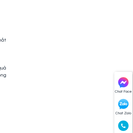
hất
quả
ông
Chat Face
Chat Zalo