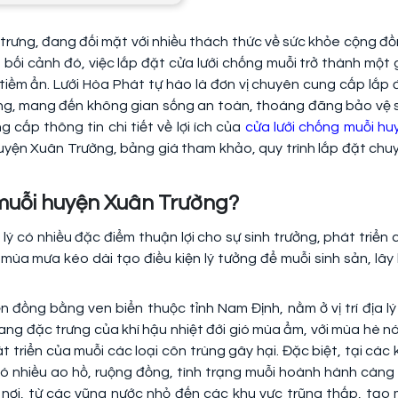
 trưng, đang đối mặt với nhiều thách thức về sức khỏe cộng đồ
bối cảnh đó, việc lắp đặt cửa lưới chống muỗi trở thành một g
tiềm ẩn. Lưới Hòa Phát tự hào là đơn vị chuyên cung cấp lắp 
ờng, mang đến không gian sống an toàn, thoáng đãng bảo vệ 
 cấp thông tin chi tiết về lợi ích của
cửa lưới chống muỗi hu
 huyện Xuân Trường, bảng giá tham khảo, quy trình lắp đặt chu
g muỗi huyện Xuân Trường?
 lý có nhiều đặc điểm thuận lợi cho sự sinh trưởng, phát triển 
mùa mưa kéo dài tạo điều kiện lý tưởng để muỗi sinh sản, lây 
 đồng bằng ven biển thuộc tỉnh Nam Định, nằm ở vị trí địa lý
mang đặc trưng của khí hậu nhiệt đới gió mùa ẩm, với mùa hè n
át triển của muỗi các loại côn trùng gây hại. Đặc biệt, tại các 
ó nhiều ao hồ, ruộng đồng, tình trạng muỗi hoành hành càng 
nơi, từ các vũng nước nhỏ đến các khu vực trũng thấp, tạo 