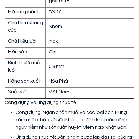
ghi DX 15
Mã sản phẩm
DX 15
Chất liệu khung
Nhôm
cửa
Chất liệu lưới
Inox
Màu sắc
Ghi
Kích thước mắt
0.8 mm
lưới
Hãng sản xuất
Hòa Phát
Xuất xứ
Việt Nam
Công dụng và ứng dụng thực tế
Công dụng: Ngăn chặn muỗi và các loại côn trùng
xâm nhập, bảo vệ sức khỏe gia đình khỏi các bệnh
nguy hiểm như sốt xuất huyết, viêm não Nhật Bản.
Ứng dụng thực tế: Sản phẩm được lắp đặt tại cửa ra