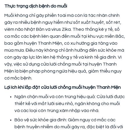
Thực trạng dịch bệnh do muỗi
Muỗi không chỉ gây phiền toái mà còn là tác nhân chính
gây ra nhiều bệnh nguy hiểm như sốt xuất huyết, sốt rét,
viêm não Nhật Bản và virus Zika. Theo thống kê y tế, số
ca mắc các bệnh liên quan đến muỗi tại khu vực miền Bắc,
bao gồm huyện Thanh Miện, có xu hướng gia tăng vào
mùa mưa. Điều này không chỉ ảnh hưởng đến sức khỏe mà
còn gây áp lực lớn lên hệ thống y tế và kinh tế gia đình. Vì
vậy, việc sử dụng cửa lưới chống muỗi tại huyện Thanh
Miện là biện pháp phòng ngừa hiệu quả, giảm thiểu nguy
cơ mắc bệnh.
Lợi ích khi lắp đặt cửa lưới chống muỗi huyện Thanh Miện
Ngăn chặn muỗi và côn trùng hiệu quả: Cửa lưới được
thiết kế với mắt lưới siêu nhỏ, ngăn không cho muỗi
và các loại côn trùng xâm nhập vào nhà.
Bảo vệ sức khỏe gia đình: Giảm nguy cơ mắc các
bệnh truyền nhiễm do muỗi gây ra, đặc biệt là đối với