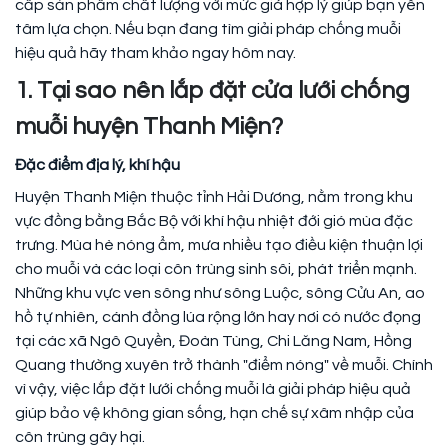
cấp sản phẩm chất lượng với mức giá hợp lý giúp bạn yên
tâm lựa chọn. Nếu bạn đang tìm giải pháp chống muỗi
hiệu quả hãy tham khảo ngay hôm nay.
1. Tại sao nên lắp đặt cửa lưới chống
muỗi huyện Thanh Miện?
Đặc điểm địa lý, khí hậu
Huyện Thanh Miện thuộc tỉnh Hải Dương, nằm trong khu
vực đồng bằng Bắc Bộ với khí hậu nhiệt đới gió mùa đặc
trưng. Mùa hè nóng ẩm, mưa nhiều tạo điều kiện thuận lợi
cho muỗi và các loại côn trùng sinh sôi, phát triển mạnh.
Những khu vực ven sông như sông Luộc, sông Cửu An, ao
hồ tự nhiên, cánh đồng lúa rộng lớn hay nơi có nước đọng
tại các xã Ngô Quyền, Đoàn Tùng, Chi Lăng Nam, Hồng
Quang thường xuyên trở thành "điểm nóng" về muỗi. Chính
vì vậy, việc lắp đặt lưới chống muỗi là giải pháp hiệu quả
giúp bảo vệ không gian sống, hạn chế sự xâm nhập của
côn trùng gây hại.