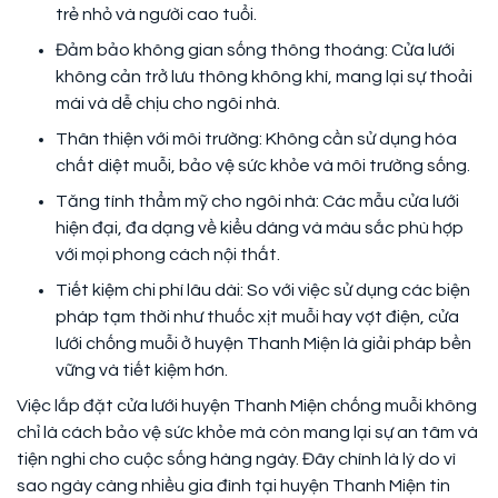
trẻ nhỏ và người cao tuổi.
Đảm bảo không gian sống thông thoáng: Cửa lưới
không cản trở lưu thông không khí, mang lại sự thoải
mái và dễ chịu cho ngôi nhà.
Thân thiện với môi trường: Không cần sử dụng hóa
chất diệt muỗi, bảo vệ sức khỏe và môi trường sống.
Tăng tính thẩm mỹ cho ngôi nhà: Các mẫu cửa lưới
hiện đại, đa dạng về kiểu dáng và màu sắc phù hợp
với mọi phong cách nội thất.
Tiết kiệm chi phí lâu dài: So với việc sử dụng các biện
pháp tạm thời như thuốc xịt muỗi hay vợt điện, cửa
lưới chống muỗi ở huyện Thanh Miện là giải pháp bền
vững và tiết kiệm hơn.
Việc lắp đặt cửa lưới huyện Thanh Miện chống muỗi không
chỉ là cách bảo vệ sức khỏe mà còn mang lại sự an tâm và
tiện nghi cho cuộc sống hàng ngày. Đây chính là lý do vì
sao ngày càng nhiều gia đình tại huyện Thanh Miện tin