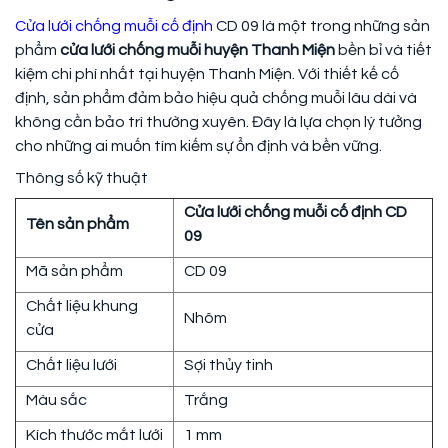
Cửa lưới chống muỗi cố định
CD 09 là một trong những sản
phẩm
cửa lưới chống muỗi huyện Thanh Miện
bền bỉ và tiết
kiệm chi phí nhất tại huyện Thanh Miện. Với thiết kế cố
định, sản phẩm đảm bảo hiệu quả chống muỗi lâu dài và
không cần bảo trì thường xuyên. Đây là lựa chọn lý tưởng
cho những ai muốn tìm kiếm sự ổn định và bền vững.
Thông số kỹ thuật
Cửa lưới chống muỗi cố định CD
Tên sản phẩm
09
Mã sản phẩm
CD 09
Chất liệu khung
Nhôm
cửa
Chất liệu lưới
Sợi thủy tinh
Màu sắc
Trắng
Kích thước mắt lưới
1 mm