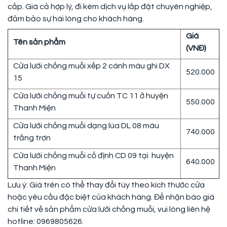
cấp. Giá cả hợp lý, đi kèm dịch vụ lắp đặt chuyên nghiệp,
đảm bảo sự hài lòng cho khách hàng.
Giá
Tên sản phẩm
(VNĐ)
Cửa lưới chống muỗi xếp 2 cánh màu ghi DX
520.000
15
Cửa lưới chống muỗi tự cuốn TC 11 ở huyện
550.000
Thanh Miện
Cửa lưới chống muỗi dạng lùa DL 08 màu
740.000
trắng trơn
Cửa lưới chống muỗi cố định CD 09 tại huyện
640.000
Thanh Miện
Lưu ý: Giá trên có thể thay đổi tùy theo kích thước cửa
hoặc yêu cầu đặc biệt của khách hàng. Để nhận báo giá
chi tiết về sản phẩm cửa lưới chống muỗi, vui lòng liên hệ
hotline: 0969805626.