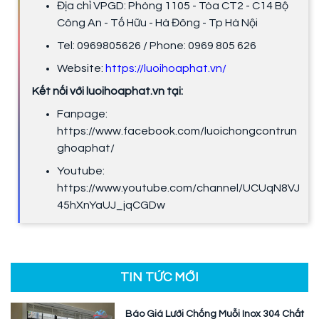
Địa chỉ VPGD: Phòng 1105 - Tòa CT2 - C14 Bộ
Công An - Tố Hữu - Hà Đông - Tp Hà Nội
Tel: 0969805626 / Phone: 0969 805 626
Website:
https://luoihoaphat.vn/
Kết nối với luoihoaphat.vn tại:
Fanpage:
https://www.facebook.com/luoichongcontrun
ghoaphat/
Youtube:
https://www.youtube.com/channel/UCUqN8VJ
45hXnYaUJ_jqCGDw
TIN TỨC MỚI
Báo Giá Lưới Chống Muỗi Inox 304 Chất