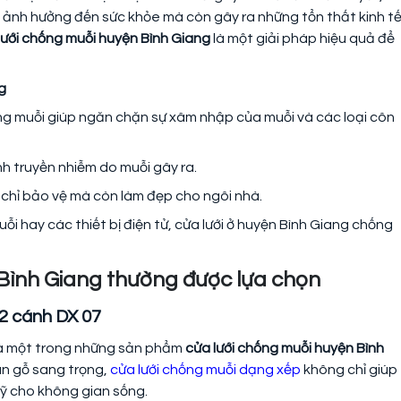
 ảnh hưởng đến sức khỏe mà còn gây ra những tổn thất kinh t
lưới chống muỗi huyện Bình Giang
là một giải pháp hiệu quả để
ng
ống muỗi giúp ngăn chặn sự xâm nhập của muỗi và các loại côn
h truyền nhiễm do muỗi gây ra.
g chỉ bảo vệ mà còn làm đẹp cho ngôi nhà.
uỗi hay các thiết bị điện tử, cửa lưới ở huyện Bình Giang chống
n Bình Giang thường được lựa chọn
 2 cánh DX 07
là một trong những sản phẩm
cửa lưới chống muỗi huyện Bình
ân gỗ sang trọng,
cửa lưới chống muỗi dạng xếp
không chỉ giúp
ỹ cho không gian sống.