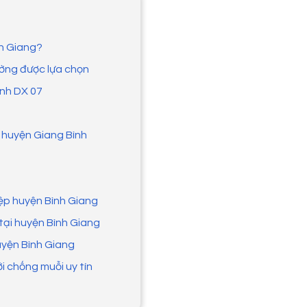
nh Giang?
ường được lựa chọn
ánh DX 07
ở huyện Giang Bình
iệp huyện Bình Giang
tại huyện Bình Giang
uyện Bình Giang
ới chống muỗi uy tín