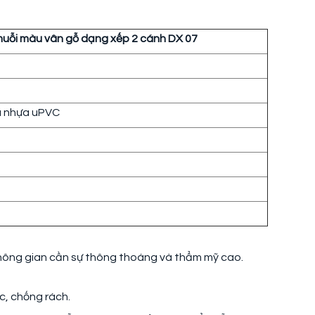
muỗi màu vân gỗ dạng xếp 2 cánh DX 07
hủ nhựa uPVC
không gian cần sự thông thoáng và thẩm mỹ cao.
c, chống rách.