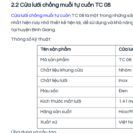
2.2 Cửa lưới chống muỗi tự cuốn TC 08
Cửa lưới chống muỗi tự cuốn
TC 08 là một trong những s
nhất hiện nay nhờ thiết kế tiện lợi, dễ sử dụng và khả năn
tại huyện Bình Giang.
Thông số kỹ thuật:
Tên sản phẩm
Cửa lư
Mã sản phẩm
TC 08
Chất liệu khung cửa
Nhôm
Chất liệu lưới
Inox
Màu sắc
Đen
Kích thước mắt lưới
1.41 
Hãng sản xuất
Hòa P
Xuất xứ
Việt 
Ứng dụng và cấu tạo