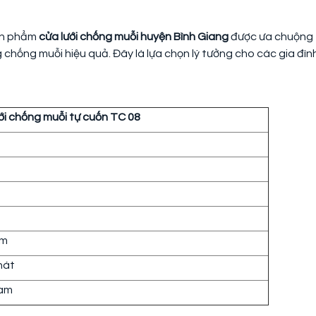
ản phẩm
cửa lưới chống muỗi huyện Bình Giang
được ưa chuộng
g chống muỗi hiệu quả. Đây là lựa chọn lý tưởng cho các gia đìn
ới chống muỗi tự cuốn TC 08
mm
hát
Nam