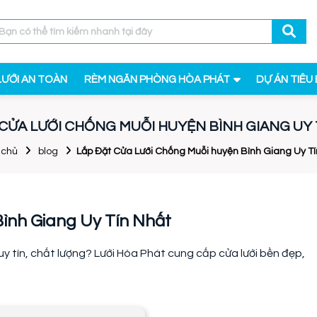
LƯỚI AN TOÀN
RÈM NGĂN PHÒNG HÒA PHÁT
DỰ ÁN TIÊU 
 CỬA LƯỚI CHỐNG MUỖI HUYỆN BÌNH GIANG UY 
 chủ
blog
Lắp Đặt Cửa Lưới Chống Muỗi huyện Bình Giang Uy Tí
ình Giang Uy Tín Nhất
uy tín, chất lượng? Lưới Hòa Phát cung cấp cửa lưới bền đẹp,