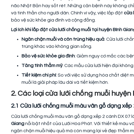
não Nhật Bản hay sốt rét. Những căn bệnh này không chỉ
và tinh thần cho người dân. Chính vì vậy, việc lắp đặt
cửa 
bảo vệ sức khỏe gia đình và cộng đồng.
Lợi ích khi lắp đặt cửa lưới chống muỗi tại huyện Bình Gia
Ngăn chặn muỗi và côn trùng hiệu quả
: Cửa lưới ch
trùng khác vào không gian sống.
Bảo vệ sức khỏe gia đình
: Giảm nguy cơ mắc các bện
Tăng tính thẩm mỹ
: Các mẫu cửa lưới hiện đại khôn
Tiết kiệm chi phí
: So với việc sử dụng hóa chất diệt m
muỗi là giải pháp lâu dài và tiết kiệm hơn.
2. Các loại cửa lưới chống muỗi huyệ
2.1 Cửa lưới chống muỗi màu vân gỗ dạng xếp
Cửa lưới chống muỗi màu vân gỗ dạng xếp 2 cánh DX 07 
Giang
nổi bật nhất của Lưới Hòa Phát. Với thiết kế màu v
ngăn chặn muỗi hiệu quả mà còn mang lại vẻ đẹp thẩm m