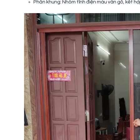
Phần khung: Nhôm tĩnh điện màu vân gỗ, kết hợ