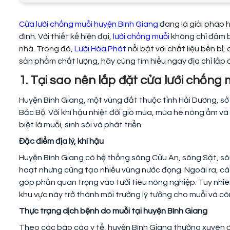
Cửa lưới chống muỗi huyện Bình Giang
đang là giải pháp 
đình. Với thiết kế hiện đại,
lưới chống muỗi
không chỉ đảm b
nhà. Trong đó,
Lưới Hòa Phát
nổi bật với chất liệu bền bỉ
sản phẩm chất lượng, hãy cùng tìm hiểu ngay địa chỉ lắp đặ
1. Tại sao nên lắp đặt cửa lưới chống
Huyện Bình Giang, một vùng đất thuộc tỉnh Hải Dương, sở
Bắc Bộ. Với khí hậu nhiệt đới gió mùa, mùa hè nóng ẩm và 
biệt là muỗi, sinh sôi và phát triển.
Đặc điểm địa lý, khí hậu
Huyện Bình Giang có hệ thống sông Cửu An, sông Sặt, sô
hoạt nhưng cũng tạo nhiều vùng nước đọng. Ngoài ra, c
góp phần quan trọng vào tưới tiêu nông nghiệp. Tuy nhiê
khu vực này trở thành môi trường lý tưởng cho muỗi và côn
Thực trạng dịch bệnh do muỗi tại huyện Bình Giang
Theo các báo cáo y tế, huyện Bình Giang thường xuyên đố