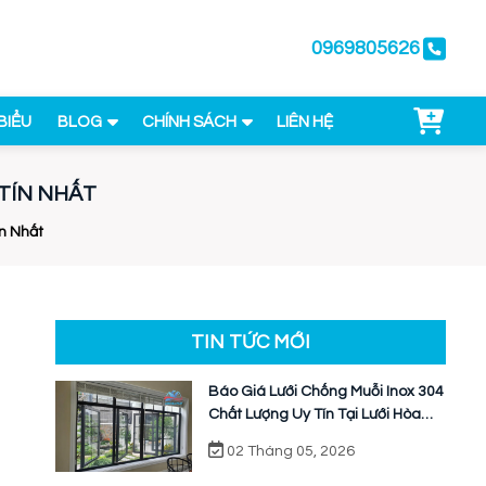
0969805626
BIỂU
BLOG
CHÍNH SÁCH
LIÊN HỆ
TÍN NHẤT
n Nhất
TIN TỨC MỚI
Báo Giá Lưới Chống Muỗi Inox 304
Chất Lượng Uy Tín Tại Lưới Hòa
Phát
02 Tháng 05, 2026