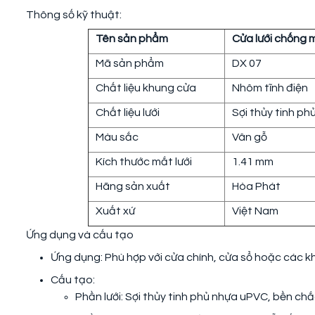
Thông số kỹ thuật:
Tên sản phẩm
Cửa lưới chống 
Mã sản phẩm
DX 07
Chất liệu khung cửa
Nhôm tĩnh điện
Chất liệu lưới
Sợi thủy tinh p
Màu sắc
Vân gỗ
Kích thước mắt lưới
1.41 mm
Hãng sản xuất
Hòa Phát
Xuất xứ
Việt Nam
Ứng dụng và cấu tạo
Ứng dụng: Phù hợp với cửa chính, cửa sổ hoặc các 
Cấu tạo:
Phần lưới: Sợi thủy tinh phủ nhựa uPVC, bền chắ