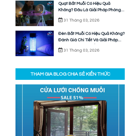
Quạt Bắt Muỗi Có Hiệu Quả
Không? Đâu Là Giải Pháp Phòng
Chống Muỗi Bền Vững
31 Tháng 03, 2026
Đèn Bắt Muỗi Có Hiệu Quả Không?
Đánh Giá Chi Tiết Và Giải Pháp
Ngăn Chặn Triệt Để
31 Tháng 03, 2026
THAM GIA BLOG CHIA SẺ KIẾN THỨC