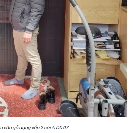
u vân gỗ dạng xếp 2 cánh DX 07