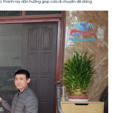
p thanh ray dẫn hướng giúp cửa di chuyển dễ dàng.