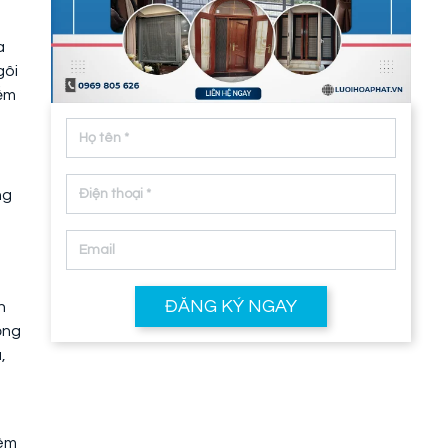
a
gôi
iếm
ng
ĐĂNG KÝ NGAY
h
ồng
,
iêm