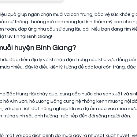
hiệu quả giúp ngăn chặn muỗi và côn trùng, bảo vệ sức khỏe gi
ảo sự thông thoáng mà còn mang lại tính thẩm mỹ cao cho n
, an toàn, đáp ứng nhu cầu sử dụng lâu dài. Nếu bạn đang tìm k
t uy tín tại Bình Giang!
 muỗi huyện Bình Giang?
 hữu đặc điểm địa lý và khí hậu đặc trưng của khu vực đồng bằ
mưa nhiều, đây là điều kiện lý tưởng để các loại côn trùng, đặc
ng Bắc Hưng Hải chảy qua, cung cấp nước cho sản xuất và sin
ác hồ Kim Sơn, hồ Lương Bằng cùng hệ thống kênh mương nội đ
n, với diện tích đất nông nghiệp lớn và độ ẩm cao vào mùa mưa
 trùng sinh sôi, ảnh hưởng trực tiếp đến đời sống người dân.
i mặt với các dịch bệnh do muỗi gây ra như sốt xuất huyết, v