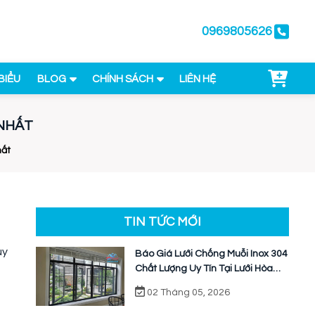
0969805626
BIỂU
BLOG
CHÍNH SÁCH
LIÊN HỆ
 NHẤT
hất
TIN TỨC MỚI
uy
Báo Giá Lưới Chống Muỗi Inox 304
Chất Lượng Uy Tín Tại Lưới Hòa
Phát
02 Tháng 05, 2026