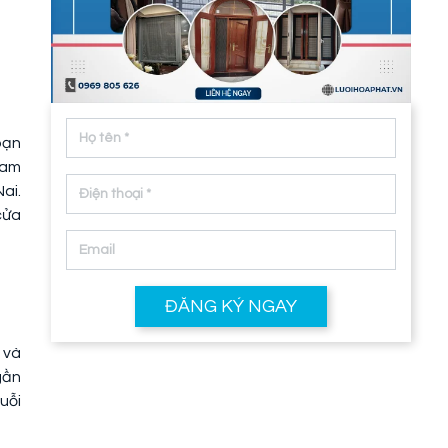
bạn
cam
ai.
cửa
ĐĂNG KÝ NGAY
 và
gần
uỗi