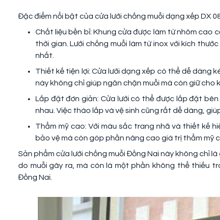
Đặc điểm nổi bật của cửa lưới chống muỗi dạng xếp DX 08
Chất liệu bền bỉ: Khung cửa được làm từ nhôm cao cấ
thời gian. Lưới chống muỗi làm từ inox với kích thướ
nhất.
Thiết kế tiện lợi: Cửa lưới dạng xếp có thể dễ dàng 
này không chỉ giúp ngăn chặn muỗi mà còn giữ cho k
Lắp đặt đơn giản: Cửa lưới có thể được lắp đặt bê
nhau. Việc tháo lắp và vệ sinh cũng rất dễ dàng, giú
Thẩm mỹ cao: Với màu sắc trang nhã và thiết kế h
bảo vệ mà còn góp phần nâng cao giá trị thẩm mỹ c
Sản phẩm cửa lưới chống muỗi Đồng Nai này không chỉ là 
do muỗi gây ra, mà còn là một phần không thể thiếu tr
Đồng Nai.