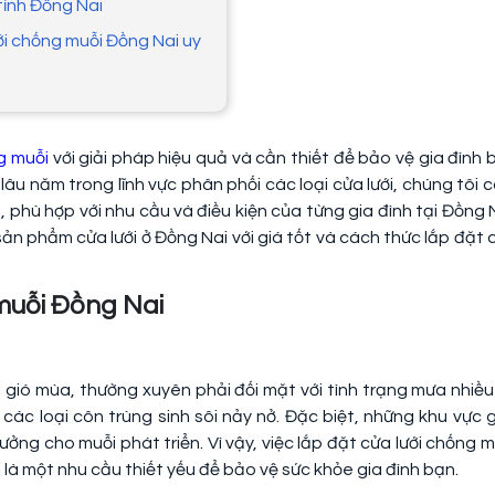
tỉnh Đồng Nai
ưới chống muỗi Đồng Nai uy
g muỗi
với giải pháp hiệu quả và cần thiết để bảo vệ gia đình 
lâu năm trong lĩnh vực phân phối các loại cửa lưới, chúng tôi 
hù hợp với nhu cầu và điều kiện của từng gia đình tại Đồng N
n phẩm cửa lưới ở Đồng Nai với giá tốt và cách thức lắp đặt 
 muỗi Đồng Nai
đới gió mùa, thường xuyên phải đối mặt với tình trạng mưa nhiều
 các loại côn trùng sinh sôi nảy nở. Đặc biệt, những khu vực 
tưởng cho muỗi phát triển. Vì vậy, việc lắp đặt cửa lưới chống m
à một nhu cầu thiết yếu để bảo vệ sức khỏe gia đình bạn.