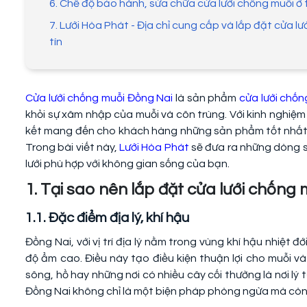
6. Chế độ bảo hành, sửa chữa cửa lưới chống muỗi ở 
7. Lưới Hòa Phát - Địa chỉ cung cấp và lắp đặt cửa l
tín
Cửa lưới chống muỗi Đồng Nai
là sản phẩm
cửa lưới chốn
khỏi sự xâm nhập của muỗi và côn trùng. Với kinh nghiệm 
kết mang đến cho khách hàng những sản phẩm tốt nhất, p
Trong bài viết này,
Lưới Hòa Phát
sẽ đưa ra những dòng sả
lưới phù hợp với không gian sống của bạn.
1. Tại sao nên lắp đặt cửa lưới chống
1.1. Đặc điểm địa lý, khí hậu
Đồng Nai, với vị trí địa lý nằm trong vùng khí hậu nhiệt 
độ ẩm cao. Điều này tạo điều kiện thuận lợi cho muỗi và
sông, hồ hay những nơi có nhiều cây cối thường là nơi lý 
Đồng Nai không chỉ là một biện pháp phòng ngừa mà còn l