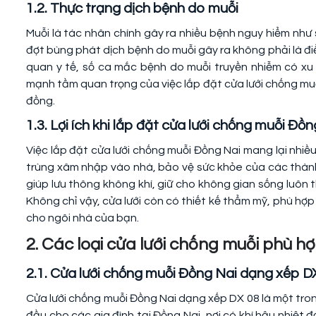
1.2. Thực trạng dịch bệnh do muỗi
Muỗi là tác nhân chính gây ra nhiều bệnh nguy hiểm như 
đợt bùng phát dịch bệnh do muỗi gây ra không phải là đi
quan y tế, số ca mắc bệnh do muỗi truyền nhiễm có x
mạnh tầm quan trọng của việc lắp đặt cửa lưới chống mu
đồng.
1.3. Lợi ích khi lắp đặt cửa lưới chống muỗi Đồ
Việc lắp đặt cửa lưới chống muỗi Đồng Nai mang lại nhiều 
trùng xâm nhập vào nhà, bảo vệ sức khỏe của các thành 
giúp lưu thông không khí, giữ cho không gian sống luôn
Không chỉ vậy, cửa lưới còn có thiết kế thẩm mỹ, phù hợp
cho ngôi nhà của bạn.
2. Các loại cửa lưới chống muỗi phù h
2.1. Cửa lưới chống muỗi Đồng Nai dạng xếp D
Cửa lưới chống muỗi Đồng Nai dạng xếp DX 08 là một tro
đầu cho các gia đình tại Đồng Nai, nơi có khí hậu nhiệt