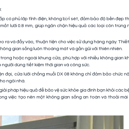
:
p có phủ lớp tĩnh điện, không bị rỉ sét, đảm bảo độ bền đẹp t
c mắt lưới 0.8 mm, giúp ngăn chặn hiệu quả các loại côn trùng 
kéo ra và đẩy vào, thuận tiện cho việc sử dụng hàng ngày. Thiết
hông gian sống luôn thoáng mát và gần gũi với thiên nhiên.
n trong hoặc ngoài khung cửa, phù hợp với nhiều không gian k
p người dùng tiết kiệm thời gian và công sức.
iện đại, cửa lưới chống muỗi DX 08 không chỉ đảm bảo chức n
ho ngôi nhà.
giải pháp hiệu quả để bảo vệ sức khỏe gia đình bạn khỏi các b
ong việc tạo nên một không gian sống an toàn và thoải mái 