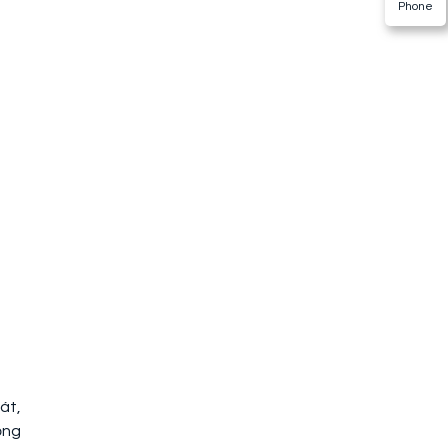
Phone
át,
ống