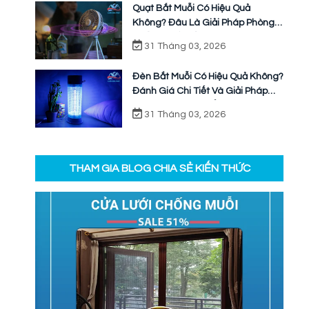
Quạt Bắt Muỗi Có Hiệu Quả
Không? Đâu Là Giải Pháp Phòng
Chống Muỗi Bền Vững
31 Tháng 03, 2026
Đèn Bắt Muỗi Có Hiệu Quả Không?
Đánh Giá Chi Tiết Và Giải Pháp
Ngăn Chặn Triệt Để
31 Tháng 03, 2026
THAM GIA BLOG CHIA SẺ KIẾN THỨC