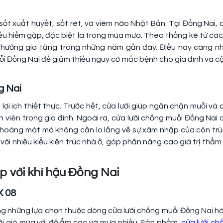
sốt xuất huyết, sốt rét, và viêm não Nhật Bản. Tại Đồng Nai, 
ều hiếm gặp, đặc biệt là trong mùa mưa. Theo thống kê từ các
u hướng gia tăng trong những năm gần đây. Điều này càng n
ỗi Đồng Nai để giảm thiểu nguy cơ mắc bệnh cho gia đình và c
ng Nai
lợi ích thiết thực. Trước hết, cửa lưới giúp ngăn chặn muỗi và 
viên trong gia đình. Ngoài ra, cửa lưới chống muỗi Đồng Nai 
 thoáng mát mà không cần lo lắng về sự xâm nhập của côn trù
 với nhiều kiểu kiến trúc nhà ở, góp phần nâng cao giá trị thẩm
ợp với khí hậu Đồng Nai
X 08
ng
những lựa chọn thuộc dòng cửa lưới chống muỗi Đồng Nai h
 đới gió mùa với độ ẩm cao và mưa nhiều. Sản phẩm
cửa lưới ch