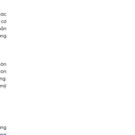
các
 cơ
hấn
ộng
côn
còn
ng.
 mỹ
àng
ống