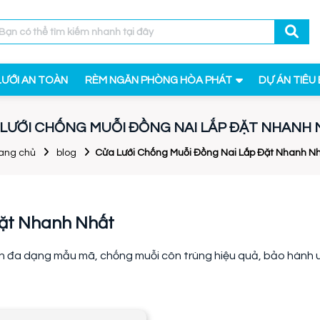
LƯỚI AN TOÀN
RÈM NGĂN PHÒNG HÒA PHÁT
DỰ ÁN TIÊU 
LƯỚI CHỐNG MUỖI ĐỒNG NAI LẮP ĐẶT NHANH
ang chủ
blog
Cửa Lưới Chống Muỗi Đồng Nai Lắp Đặt Nhanh N
Đặt Nhanh Nhất
tín đa dạng mẫu mã, chống muỗi côn trùng hiệu quả, bảo hành 