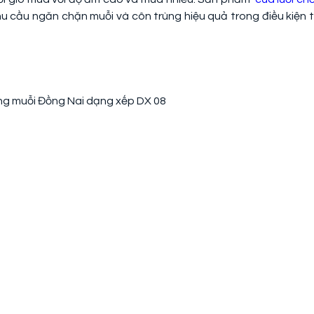
u cầu ngăn chặn muỗi và côn trùng hiệu quả trong điều kiện t
ng muỗi Đồng Nai dạng xếp DX 08