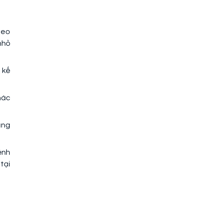
heo
nhỏ
 kế
hác
ăng
ệnh
tại