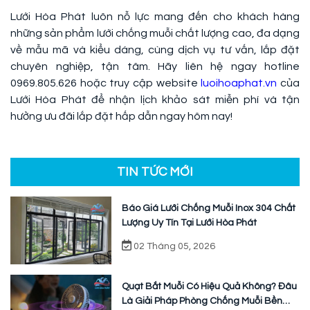
Lưới Hòa Phát luôn nỗ lực mang đến cho khách hàng
những sản phẩm lưới chống muỗi chất lượng cao, đa dạng
về mẫu mã và kiểu dáng, cùng dịch vụ tư vấn, lắp đặt
chuyên nghiệp, tận tâm. Hãy liên hệ ngay hotline
0969.805.626 hoặc truy cập website
luoihoaphat.vn
của
Lưới Hòa Phát để nhận lịch khảo sát miễn phí và tận
hưởng ưu đãi lắp đặt hấp dẫn ngay hôm nay!
TIN TỨC MỚI
Báo Giá Lưới Chống Muỗi Inox 304 Chất
Lượng Uy Tín Tại Lưới Hòa Phát
02 Tháng 05, 2026
Quạt Bắt Muỗi Có Hiệu Quả Không? Đâu
Là Giải Pháp Phòng Chống Muỗi Bền