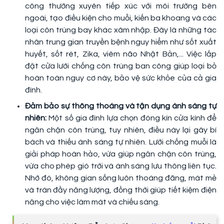
công thường xuyên tiếp xúc với môi trường bên
ngoài, tạo điều kiện cho muỗi, kiến ba khoang và các
loại côn trùng bay khác xâm nhập. Đây là những tác
nhân trung gian truyền bệnh nguy hiểm như sốt xuất
huyết, sốt rét, Zika, viêm não Nhật Bản,... Việc lắp
đặt cửa lưới chống côn trùng ban công giúp loại bỏ
hoàn toàn nguy cơ này, bảo vệ sức khỏe của cả gia
đình.
Đảm bảo sự thông thoáng và tận dụng ánh sáng tự
nhiên:
Một số gia đình lựa chọn đóng kín cửa kính để
ngăn chặn côn trùng, tuy nhiên, điều này lại gây bí
bách và thiếu ánh sáng tự nhiên. Lưới chống muỗi là
giải pháp hoàn hảo, vừa giúp ngăn chặn côn trùng,
vừa cho phép gió trời và ánh sáng lưu thông liên tục.
Nhờ đó, không gian sống luôn thoáng đãng, mát mẻ
và tràn đầy năng lượng, đồng thời giúp tiết kiệm điện
năng cho việc làm mát và chiếu sáng.