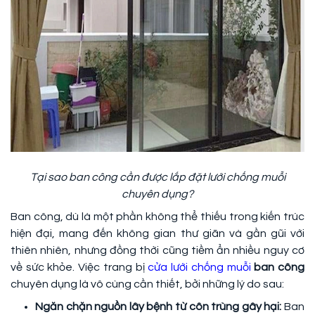
Tại sao ban công cần được lắp đặt lưới chống muỗi
chuyên dụng?
Ban công, dù là một phần không thể thiếu trong kiến trúc
hiện đại, mang đến không gian thư giãn và gần gũi với
thiên nhiên, nhưng đồng thời cũng tiềm ẩn nhiều nguy cơ
về sức khỏe. Việc trang bị
cửa lưới chống muỗi
ban công
chuyên dụng là vô cùng cần thiết, bởi những lý do sau:
Ngăn chặn nguồn lây bệnh từ côn trùng gây hại:
Ban