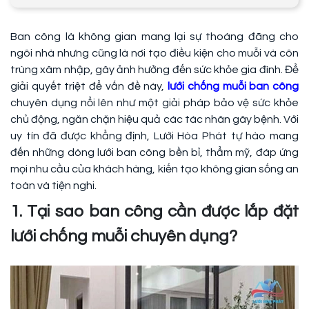
Ban công là không gian mang lại sự thoáng đãng cho
ngôi nhà nhưng cũng là nơi tạo điều kiện cho muỗi và côn
trùng xâm nhập, gây ảnh hưởng đến sức khỏe gia đình. Để
giải quyết triệt để vấn đề này,
lưới chống muỗi ban công
chuyên dụng nổi lên như một giải pháp bảo vệ sức khỏe
chủ động, ngăn chặn hiệu quả các tác nhân gây bệnh. Với
uy tín đã được khẳng định, Lưới Hòa Phát tự hào mang
đến những dòng lưới ban công bền bỉ, thẩm mỹ, đáp ứng
mọi nhu cầu của khách hàng, kiến tạo không gian sống an
toàn và tiện nghi.
1. Tại sao ban công cần được lắp đặt
lưới chống muỗi chuyên dụng?