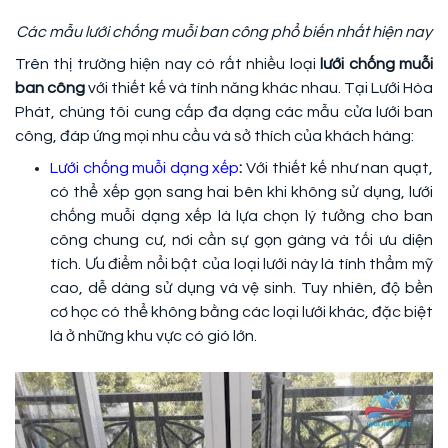
Các mẫu lưới chống muỗi ban công phổ biến nhất hiện nay
Trên thị trường hiện nay có rất nhiều loại
lưới chống muỗi
ban công
với thiết kế và tính năng khác nhau. Tại Lưới Hòa
Phát, chúng tôi cung cấp đa dạng các mẫu cửa lưới ban
công, đáp ứng mọi nhu cầu và sở thích của khách hàng:
Lưới chống muỗi dạng xếp
:
Với thiết kế như nan quạt,
có thể xếp gọn sang hai bên khi không sử dụng, lưới
chống muỗi dạng xếp là lựa chọn lý tưởng cho ban
công chung cư, nơi cần sự gọn gàng và tối ưu diện
tích. Ưu điểm nổi bật của loại lưới này là tính thẩm mỹ
cao, dễ dàng sử dụng và vệ sinh. Tuy nhiên, độ bền
cơ học có thể không bằng các loại lưới khác, đặc biệt
là ở những khu vực có gió lớn.