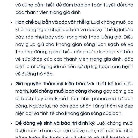
vô cùng cần thiết để đảm bảo an toàn tuyệt đối cho
các thành viên trong gia đình.
Hạn chế bụi bẩn và các vật thể lạ:
Lưới chống muỗi có
khả năng ngăn chặn bụi bẩn và các vật thể lạ (như lá
cây, rác nhẹ) bay vào trong nhà theo luồng gió. Điều
này giúp giữ cho không gian sống luôn sạch sẽ và
thoáng đãng, giảm thiểu công sức dọn dẹp và bảo
vệ sức khỏe của các thành viên trong gia đình, đặc
biệt là những người có tiền sử dị ứng hoặc các bệnh
về đường hô hấp.
Giữ nguyên thẩm mỹ kiến trúc:
Với thiết kế lưới siêu
mảnh,
lưới chống muỗi ban công
không gây cảm giác
bí bách hay che khuất tầm nhìn panorama từ ban
công. Ngược lại, nó còn góp phần tăng thêm vẻ đẹp
hiện đại và tinh tế cho không gian sống của bạn.
Dễ dàng vệ sinh và bảo trì định kỳ:
Lưới chống muỗi
được làm từ các vật liệu dễ vệ sinh, chỉ cần lau chùi
bằng khăn ẩm hoặc vòi xịt nhẹ là có thể loại bỏ bụi