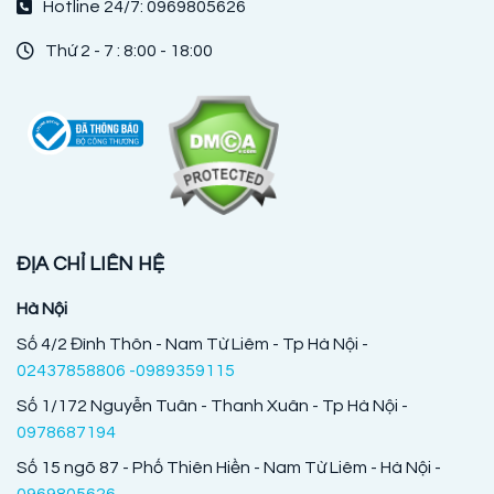
Hotline 24/7: 0969805626
Thứ 2 - 7 : 8:00 - 18:00
ĐỊA CHỈ LIÊN HỆ
Hà Nội
Số 4/2 Đình Thôn - Nam Từ Liêm - Tp Hà Nội -
02437858806 -0989359115
Số 1/172 Nguyễn Tuân - Thanh Xuân - Tp Hà Nội -
0978687194
Số 15 ngõ 87 - Phố Thiên Hiền - Nam Từ Liêm - Hà Nội -
0969805626