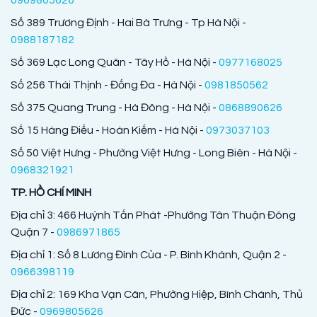
Số 389 Trương Định - Hai Bà Trưng - Tp Hà Nội -
0988187182
Số 369 Lạc Long Quân - Tây Hồ - Hà Nội -
0977168025
Số 256 Thái Thịnh - Đống Đa - Hà Nội -
0981850562
Số 375 Quang Trung - Hà Đông - Hà Nội -
0868890626
Số 15 Hàng Điếu - Hoàn Kiếm - Hà Nội -
0973037103
Số 50 Việt Hưng - Phường Việt Hưng - Long Biên - Hà Nội -
0968321921
TP. HỒ CHÍ MINH
Địa chỉ 3: 466 Huỳnh Tấn Phát -Phường Tân Thuận Đông
Quận 7 -
0986971865
Địa chỉ 1: Số 8 Lương Đình Của - P. Bình Khánh, Quận 2 -
0966398119
Địa chỉ 2: 169 Kha Vạn Cân, Phường Hiệp, Bình Chánh, Thủ
Đức -
0969805626