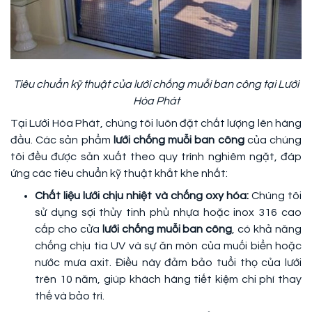
Tiêu chuẩn kỹ thuật của lưới chống muỗi ban công tại Lưới
Hòa Phát
Tại Lưới Hòa Phát, chúng tôi luôn đặt chất lượng lên hàng
đầu. Các sản phẩm
lưới chống muỗi ban công
của chúng
tôi đều được sản xuất theo quy trình nghiêm ngặt, đáp
ứng các tiêu chuẩn kỹ thuật khắt khe nhất:
Chất liệu lưới chịu nhiệt và chống oxy hóa:
Chúng tôi
sử dụng sợi thủy tinh phủ nhựa hoặc inox 316 cao
cấp cho cửa
lưới chống muỗi ban công
, có khả năng
chống chịu tia UV và sự ăn mòn của muối biển hoặc
nước mưa axit. Điều này đảm bảo tuổi thọ của lưới
trên 10 năm, giúp khách hàng tiết kiệm chi phí thay
thế và bảo trì.