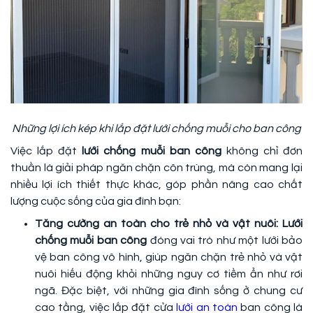
Những lợi ích kép khi lắp đặt lưới chống muỗi cho ban công
Việc lắp đặt
lưới chống muỗi ban công
không chỉ đơn
thuần là giải pháp ngăn chặn côn trùng, mà còn mang lại
nhiều lợi ích thiết thực khác, góp phần nâng cao chất
lượng cuộc sống của gia đình bạn:
Tăng cường an toàn cho trẻ nhỏ và vật nuôi: Lưới
chống muỗi ban công
đóng vai trò như một lưới bảo
vệ ban công vô hình, giúp ngăn chặn trẻ nhỏ và vật
nuôi hiếu động khỏi những nguy cơ tiềm ẩn như rơi
ngã. Đặc biệt, với những gia đình sống ở chung cư
cao tầng, việc lắp đặt cửa
lưới an toàn
ban công là