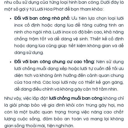
nhu cầu sử dụng của từng loại hình ban công. Dưới đây là
một số gợi ý từ Lưới Hòa Phát để bạn tham khảo:
Đối với ban công nhà phố:
Ưu tiên lựa chọn loại lưới
inox cố định hoặc dạng lùa để tăng cường tính an
ninh cho ngôi nhà. Lưới inox có độ bền cao, khả năng
chống trộm tốt và dễ dàng vệ sinh. Thiết kế cố định
hoặc dạng lùa cũng giúp tiết kiệm không gian và dễ
dàng sử dụng.
Đối với ban công chung cư cao tầng:
Nên sử dụng
lưới chống muỗi dạng xếp hoặc lưới tự cuốn để tối ưu
diện tích và không ảnh hưởng đến cảnh quan chung
của tòa nhà. Các loại lưới này có thiết kế gọn gàng,
dễ dàng điều chỉnh và không gây cản trở tầm nhìn.
Như vậy, việc lắp đặt
lưới chống muỗi ban công
không chỉ
là giải pháp bảo vệ gia đình khỏi côn trùng gây hại, mà
còn là một bước quan trọng trong việc nâng cao chất
lượng cuộc sống, đảm bảo an toàn và mang lại không
gian sống thoải mái, tiện nghi hơn.