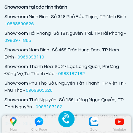
Showroom tại các tỉnh thành
Showroom Ninh Bình : Số 318 Phố Bắc Thịnh, TP Ninh Bình
-
0868890626
Showroom Hải Phòng : Số 18 Nguyễn Trãi, TP Hải Phòng -
0986971865
Showroom Nam Định : Số 458 Trần Hưng Đạo, TP Nam
Định -
0966398119
Showroom Thanh Hóa: Số 27 Lạc Long Quân, Phường
Đông Vệ,Tp Thanh Hóa -
0988187182
Showroom Phú Thọ: Số 8 Nguyễn Tất Thành, TP Việt Trì -
Phú Thọ -
0969805626
Showroom Thái Nguyên : Số 156 Lương Ngọc Quyến, TP
Thái Nguyên -
0988187182
Showroom Hòa Bình : Số 714 Cù Chính Lam, TP Hòa Bình -
0986971865
Map
Chat Face
Zalo
Youtube
Showroom Hải Dương : Số 36 Khu Đô Thị Mới Tuệ Tĩnh, TP