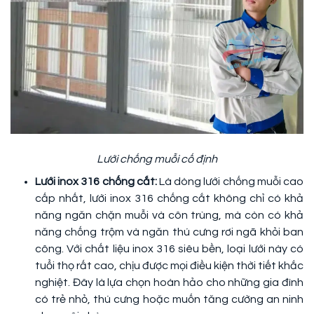
Lưới chống muỗi cố định
Lưới inox 316 chống cắt:
Là dòng lưới chống muỗi cao
cấp nhất, lưới inox 316 chống cắt không chỉ có khả
năng ngăn chặn muỗi và côn trùng, mà còn có khả
năng chống trộm và ngăn thú cưng rơi ngã khỏi ban
công. Với chất liệu inox 316 siêu bền, loại lưới này có
tuổi thọ rất cao, chịu được mọi điều kiện thời tiết khắc
nghiệt. Đây là lựa chọn hoàn hảo cho những gia đình
có trẻ nhỏ, thú cưng hoặc muốn tăng cường an ninh