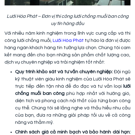
Lưới Hòa Phát – Đơn vị thi công lưới chống muỗi ban công
uy tín hàng đầu
Với nhiều năm kinh nghiệm trong lĩnh vực cung cấp và thi
công lưới chống muỗi,
Lưới Hòa Phát
tự hào là đơn vị được
hàng ngàn khách hàng tin tưởng lựa chọn. Chúng tôi cam
kết mang đến cho bạn những sản phẩm chất lượng cao,
dịch vụ chuyên nghiệp và trải nghiệm tốt nhất:
Quy trình khảo sát và tư vấn chuyên nghiệp:
Đội ngũ
kỹ thuật viên giàu kinh nghiệm của Lưới Hòa Phát sẽ
trực tiếp đến tận nhà để đo đạc và tư vấn loại
lưới
chống muỗi ban công
phù hợp nhất với hướng gió,
diện tích và phong cách nội thất của từng ban công
cụ thể. Chúng tôi sẽ lắng nghe và thấu hiểu nhu cầu
của bạn, đưa ra những giải pháp tối ưu về cả công
năng và thẩm mỹ.
Chính sách giá cả minh bạch và bảo hành dài hạn: