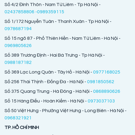
Số 4/2 Đình Thôn - Nam Từ Liêm - Tp Hà Nội -
02437858806 -0989359115
Số 1/172 Nguyễn Tuân - Thanh Xuân - Tp Hà Nội -
0978687194
Số 15 ngõ 87 - Phố Thiên Hiền - Nam Từ Liêm - Hà Nội -
0969805626
Số 389 Trương Định - Hai Bà Trưng - Tp Hà Nội -
0988187182
Số 369 Lạc Long Quân - Tây Hồ - Hà Nội -
0977168025
Số 256 Thái Thịnh - Đống Đa - Hà Nội -
0981850562
Số 375 Quang Trung - Hà Đông - Hà Nội -
0868890626
Số 15 Hàng Điếu - Hoàn Kiếm - Hà Nội -
0973037103
Số 50 Việt Hưng - Phường Việt Hưng - Long Biên - Hà Nội -
0968321921
TP. HỒ CHÍ MINH