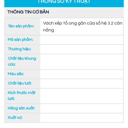
THÔNG SỐ KỸ THUẬT
THÔNG TIN CƠ BẢN
Vách xếp tổ ong gắn cửa sổ hệ 3.2 cản
Tên sản phẩm:
nắng
Mã sản phẩm:
Thương hiệu:
Chất liệu khung
cửa:
Màu sắc:
Chất liệu lưới:
Kích thước mắt
lưới:
Hãng sản xuất:
Xuất xứ: