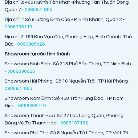
Địa chỉ 3: 466 Huỳnh Tấn Phát -Phường Tân Thuận Đông
Quận 7 -
0986971865
Địa chỉ 1: Số 8 Lương Đình Của - P. Bình Khánh, Quận 2 -
0966398119
Địa chỉ 2: 169 Kha Vạn Cân, Phường Hiệp, Bình Chánh, Thủ
Đức -
0969805626
Showroom tại các tỉnh thành
Showroom Ninh Bình : Số 318 Phố Bắc Thịnh, TP Ninh Bình
-
0868890626
Showroom Hải Phòng : Số 18 Nguyễn Trãi, TP Hải Phòng -
0986971865
Showroom Nam Định : Số 458 Trần Hưng Đạo, TP Nam
Định -
0966398119
Showroom Thanh Hóa: Số 27 Lạc Long Quân, Phường
Đông Vệ,Tp Thanh Hóa -
0988187182
Showroom Phú Thọ: Số 8 Nguyễn Tất Thành, TP Việt Trì -