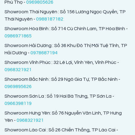
Phú Thọ -
0969805626
Showroom Thái Nguyên : Số 156 Lương Ngọc Quyến, TP
Thái Nguyên -
0988187182
Showroom Hòa Bình : Số 714 Cù Chính Lam, TP Hòa Bình -
0986971865
Showroom Hải Dương : Số 36 Khu Đô Thị Mới Tuệ Tĩnh, TP
Hải Dương -
0978687194
Showroom Vĩnh Phúc : 32 Lê Lợi, Vĩnh Yên, Vĩnh Phúc -
0968321921
Showroom Bắc Ninh : Số 29 Ngô Gia Tự, TP Bắc Ninh -
0969895626
Showroom Sơn La : Số 19 Hai Bà Trưng, TP Sơn La -
0966398119
Showroom Hưng Yên: Số 76 Nguyễn Văn Linh, TP Hưng
Yên -
0968321921
Showroom Lào Cai : Số 26 Chiến Thắng, TP Lào Cai -