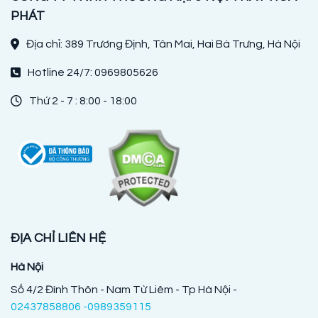
PHÁT
Địa chỉ: 389 Trương Định, Tân Mai, Hai Bà Trưng, Hà Nội
Hotline 24/7: 0969805626
Thứ 2 - 7 : 8:00 - 18:00
ĐỊA CHỈ LIÊN HỆ
Hà Nội
Số 4/2 Đình Thôn - Nam Từ Liêm - Tp Hà Nội -
02437858806 -0989359115