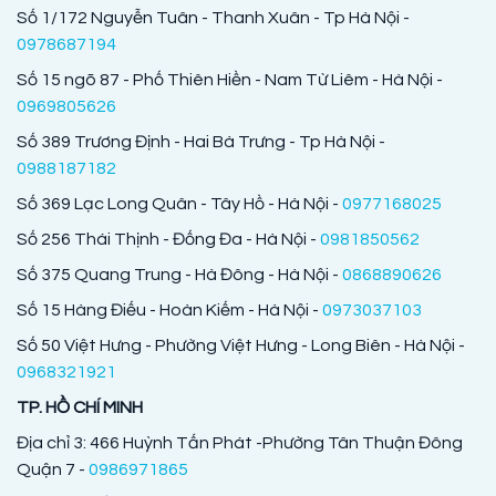
Số 1/172 Nguyễn Tuân - Thanh Xuân - Tp Hà Nội -
0978687194
Số 15 ngõ 87 - Phố Thiên Hiền - Nam Từ Liêm - Hà Nội -
0969805626
Số 389 Trương Định - Hai Bà Trưng - Tp Hà Nội -
0988187182
Số 369 Lạc Long Quân - Tây Hồ - Hà Nội -
0977168025
Số 256 Thái Thịnh - Đống Đa - Hà Nội -
0981850562
Số 375 Quang Trung - Hà Đông - Hà Nội -
0868890626
Số 15 Hàng Điếu - Hoàn Kiếm - Hà Nội -
0973037103
Số 50 Việt Hưng - Phường Việt Hưng - Long Biên - Hà Nội -
0968321921
TP. HỒ CHÍ MINH
Địa chỉ 3: 466 Huỳnh Tấn Phát -Phường Tân Thuận Đông
Quận 7 -
0986971865