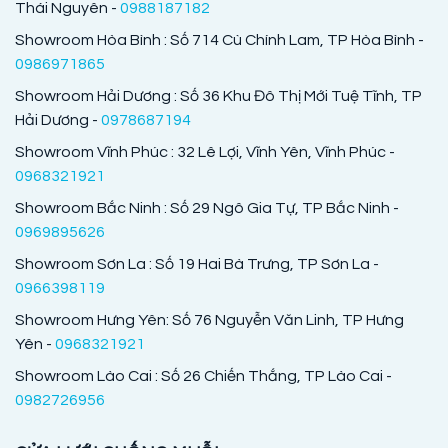
Thái Nguyên -
0988187182
Showroom Hòa Bình : Số 714 Cù Chính Lam, TP Hòa Bình -
0986971865
Showroom Hải Dương : Số 36 Khu Đô Thị Mới Tuệ Tĩnh, TP
Hải Dương -
0978687194
Showroom Vĩnh Phúc : 32 Lê Lợi, Vĩnh Yên, Vĩnh Phúc -
0968321921
Showroom Bắc Ninh : Số 29 Ngô Gia Tự, TP Bắc Ninh -
0969895626
Showroom Sơn La : Số 19 Hai Bà Trưng, TP Sơn La -
0966398119
Showroom Hưng Yên: Số 76 Nguyễn Văn Linh, TP Hưng
Yên -
0968321921
Showroom Lào Cai : Số 26 Chiến Thắng, TP Lào Cai -
0982726956