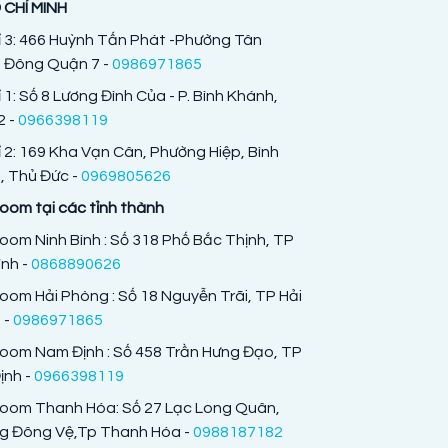
 CHÍ MINH
ỉ 3: 466 Huỳnh Tấn Phát -Phường Tân
 Đông Quận 7 -
0986971865
ỉ 1: Số 8 Lương Đình Của - P. Bình Khánh,
 -
0966398119
ỉ 2: 169 Kha Vạn Cân, Phường Hiệp, Bình
 Thủ Đức -
0969805626
om tại các tỉnh thành
om Ninh Bình : Số 318 Phố Bắc Thịnh, TP
ình -
0868890626
om Hải Phòng : Số 18 Nguyễn Trãi, TP Hải
 -
0986971865
oom Nam Định : Số 458 Trần Hưng Đạo, TP
nh -
0966398119
oom Thanh Hóa: Số 27 Lạc Long Quân,
g Đông Vệ,Tp Thanh Hóa -
0988187182