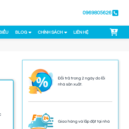
0969805626
BIỂU
BLOG
CHÍNH SÁCH
LIÊN HỆ
Đổi trả trong 2 ngày do lỗi
nhà sản xuất.
c
Giao hàng và lắp đặt tại nhà