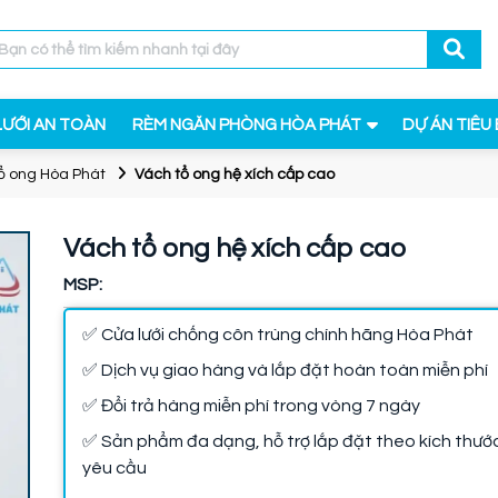
LƯỚI AN TOÀN
RÈM NGĂN PHÒNG HÒA PHÁT
DỰ ÁN TIÊU 
ổ ong Hòa Phát
Vách tổ ong hệ xích cấp cao
Vách tổ ong hệ xích cấp cao
MSP:
✅ Cửa lưới chống côn trùng chính hãng Hòa Phát
✅ Dịch vụ giao hàng và lắp đặt hoàn toàn miễn phí
✅ Đổi trả hàng miễn phí trong vòng 7 ngày
✅ Sản phẩm đa dạng, hỗ trợ lắp đặt theo kích thướ
yêu cầu