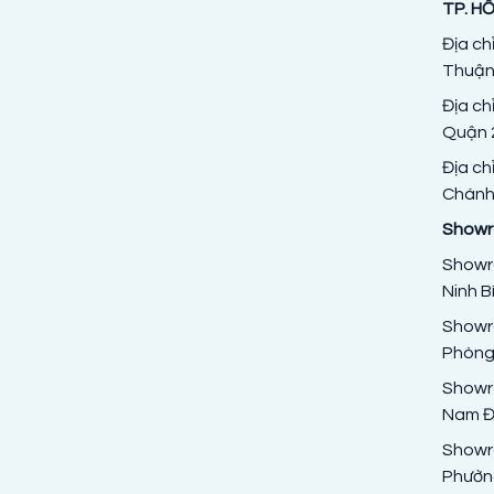
TP. HỒ
Địa ch
Thuận
Địa ch
Quận 2
Địa ch
Chánh,
Showro
Showro
Ninh B
Showro
Phòng
Showr
Nam Đị
Showr
Phườn