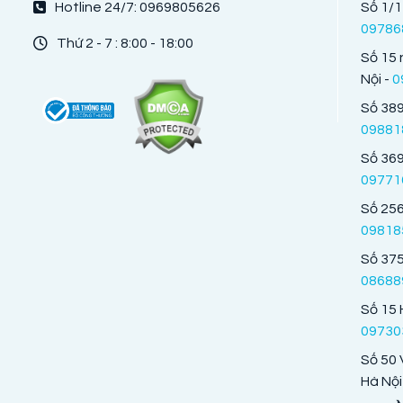
Hotline 24/7: 0969805626
Số 1/1
09786
Thứ 2 - 7 : 8:00 - 18:00
Số 15 
Nội -
0
Số 389
09881
Số 369
09771
Số 256
09818
Số 375
08688
Số 15 
09730
Số 50 
Hà Nội