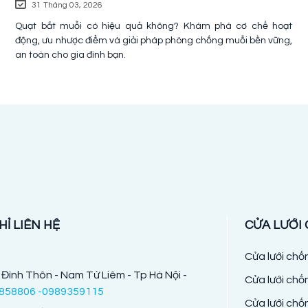
31 Tháng 03, 2026
Quạt bắt muỗi có hiệu quả không? Khám phá cơ chế hoạt
động, ưu nhược điểm và giải pháp phòng chống muỗi bền vững,
an toàn cho gia đình bạn.
HỈ LIÊN HỆ
CỬA LƯỚI
Cửa lưới ch
 Đình Thôn - Nam Từ Liêm - Tp Hà Nội -
Cửa lưới chố
858806 -0989359115
Cửa lưới chố