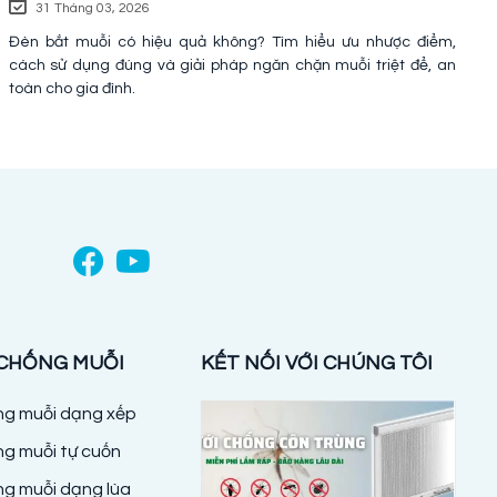
31 Tháng 03, 2026
Đèn bắt muỗi có hiệu quả không? Tìm hiểu ưu nhược điểm,
cách sử dụng đúng và giải pháp ngăn chặn muỗi triệt để, an
toàn cho gia đình.
 CHỐNG MUỖI
KẾT NỐI VỚI CHÚNG TÔI
ống muỗi dạng xếp
ng muỗi tự cuốn
ng muỗi dạng lùa