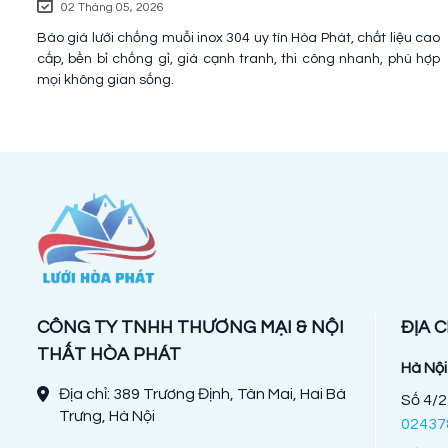
02 Tháng 05, 2026
Báo giá lưới chống muỗi inox 304 uy tín Hòa Phát, chất liệu cao
cấp, bền bỉ chống gỉ, giá cạnh tranh, thi công nhanh, phù hợp
mọi không gian sống.
CÔNG TY TNHH THƯƠNG MẠI & NỘI
ĐỊA C
THẤT HÒA PHÁT
Hà Nội
Địa chỉ: 389 Trương Định, Tân Mai, Hai Bà
Số 4/2
Trưng, Hà Nội
02437