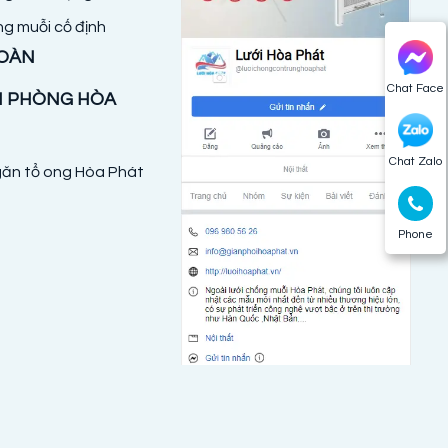
ng muỗi cố định
TOÀN
Chat Face
N PHÒNG HÒA
Chat Zalo
ăn tổ ong Hòa Phát
Phone