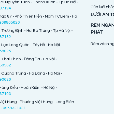
72 Nguyễn Tuân - Thanh Xuân - Tp Hà Nội -
Cửa lưới chố
87194
LƯỚI AN 
ngõ 87 - Phố Thiên Hiền - Nam Từ Liêm - Hà
969805626
RÈM NGĂ
 Trương Định - Hai Bà Trưng - Tp Hà Nội -
PHÁT
87182
Rèm vách ng
 Lạc Long Quân - Tây Hồ - Hà Nội -
68025
 Thái Thịnh - Đống Đa - Hà Nội -
50562
 Quang Trung - Hà Đông - Hà Nội -
90626
Hàng Điếu - Hoàn Kiếm - Hà Nội -
37103
Việt Hưng - Phường Việt Hưng - Long Biên -
 -
0968321921