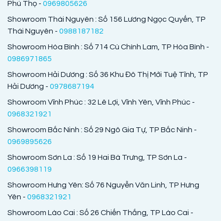
Phú Thọ -
0969805626
Showroom Thái Nguyên : Số 156 Lương Ngọc Quyến, TP
Thái Nguyên -
0988187182
Showroom Hòa Bình : Số 714 Cù Chính Lam, TP Hòa Bình -
0986971865
Showroom Hải Dương : Số 36 Khu Đô Thị Mới Tuệ Tĩnh, TP
Hải Dương -
0978687194
Showroom Vĩnh Phúc : 32 Lê Lợi, Vĩnh Yên, Vĩnh Phúc -
0968321921
Showroom Bắc Ninh : Số 29 Ngô Gia Tự, TP Bắc Ninh -
0969895626
Showroom Sơn La : Số 19 Hai Bà Trưng, TP Sơn La -
0966398119
Showroom Hưng Yên: Số 76 Nguyễn Văn Linh, TP Hưng
Yên -
0968321921
Showroom Lào Cai : Số 26 Chiến Thắng, TP Lào Cai -