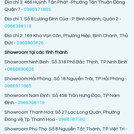
Địa chỉ 3: 466 Huỳnh Tấn Phát -Phường Tân Thuận Đông
Quận 7 -
0986971865
Địa chỉ 1: Số 8 Lương Đình Của - P. Bình Khánh, Quận 2 -
0966398119
Địa chỉ 2: 169 Kha Vạn Cân, Phường Hiệp, Bình Chánh, Thủ
Đức -
0969805626
Showroom tại các tỉnh thành
Showroom Ninh Bình : Số 318 Phố Bắc Thịnh, TP Ninh Bình
-
0868890626
Showroom Hải Phòng : Số 18 Nguyễn Trãi, TP Hải Phòng -
0986971865
Showroom Nam Định : Số 458 Trần Hưng Đạo, TP Nam
Định -
0966398119
Showroom Thanh Hóa: Số 27 Lạc Long Quân, Phường
Đông Vệ,Tp Thanh Hóa -
0988187182
Showroom Phú Thọ: Số 8 Nguyễn Tất Thành, TP Việt Trì -