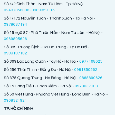
Số 4/2 Đình Thôn - Nam Từ Liêm - Tp Hà Nội -
02437858806 -0989359115
Số 1/172 Nguyễn Tuân - Thanh Xuân - Tp Hà Nội -
0978687194
Số 15 ngõ 87 - Phố Thiên Hiền - Nam Từ Liêm - Hà Nội -
0969805626
Số 389 Trương Định - Hai Bà Trưng - Tp Hà Nội -
0988187182
Số 369 Lạc Long Quân - Tây Hồ - Hà Nội -
0977168025
Số 256 Thái Thịnh - Đống Đa - Hà Nội -
0981850562
Số 375 Quang Trung - Hà Đông - Hà Nội -
0868890626
Số 15 Hàng Điếu - Hoàn Kiếm - Hà Nội -
0973037103
Số 50 Việt Hưng - Phường Việt Hưng - Long Biên - Hà Nội -
0968321921
TP. HỒ CHÍ MINH