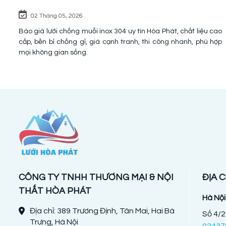
02 Tháng 05, 2026
Báo giá lưới chống muỗi inox 304 uy tín Hòa Phát, chất liệu cao
cấp, bền bỉ chống gỉ, giá cạnh tranh, thi công nhanh, phù hợp
mọi không gian sống.
CÔNG TY TNHH THƯƠNG MẠI & NỘI
ĐỊA C
THẤT HÒA PHÁT
Hà Nội
Địa chỉ: 389 Trương Định, Tân Mai, Hai Bà
Số 4/2
Trưng, Hà Nội
02437