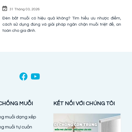
31 Tháng 03, 2026
Đèn bắt muỗi có hiệu quả không? Tìm hiểu ưu nhược điểm,
cách sử dụng đúng và giải pháp ngăn chặn muỗi triệt để, an
toàn cho gia đình.
 CHỐNG MUỖI
KẾT NỐI VỚI CHÚNG TÔI
ống muỗi dạng xếp
ng muỗi tự cuốn