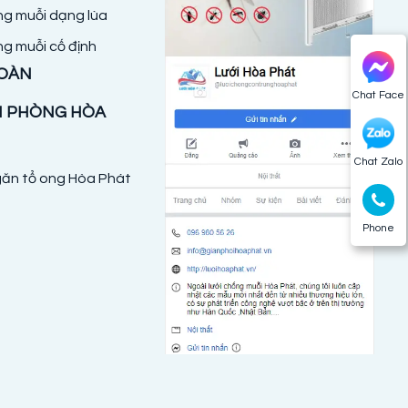
ng muỗi dạng lùa
ng muỗi cố định
TOÀN
Chat Face
N PHÒNG HÒA
Chat Zalo
ăn tổ ong Hòa Phát
Phone