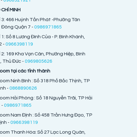
 CHÍ MINH
ỉ 3: 466 Huỳnh Tấn Phát -Phường Tân
 Đông Quận 7 -
0986971865
ỉ 1: Số 8 Lương Đình Của - P. Bình Khánh,
 -
0966398119
ỉ 2: 169 Kha Vạn Cân, Phường Hiệp, Bình
 Thủ Đức -
0969805626
om tại các tỉnh thành
om Ninh Bình : Số 318 Phố Bắc Thịnh, TP
ình -
0868890626
om Hải Phòng : Số 18 Nguyễn Trãi, TP Hải
 -
0986971865
oom Nam Định : Số 458 Trần Hưng Đạo, TP
nh -
0966398119
oom Thanh Hóa: Số 27 Lạc Long Quân,