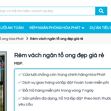
LƯỚI AN TOÀN
RÈM NGĂN PHÒNG HÒA PHÁT
DỰ ÁN TIÊU 
ổ ong Hòa Phát
Rèm vách ngăn tổ ong đẹp giá rẻ
Rèm vách ngăn tổ ong đẹp giá rẻ
MSP:
✅ Cửa lưới chống côn trùng chính hãng Hòa Phát
✅ Dịch vụ giao hàng và lắp đặt hoàn toàn miễn phí
✅ Đổi trả hàng miễn phí trong vòng 7 ngày
✅ Sản phẩm đa dạng, hỗ trợ lắp đặt theo kích thướ
yêu cầu