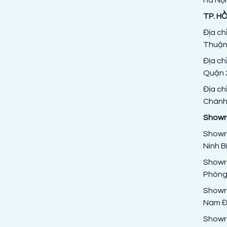
TP. HỒ
Địa ch
Thuận
Địa ch
Quận 2
Địa ch
Chánh,
Showro
Showro
Ninh B
Showro
Phòng
Showr
Nam Đị
Showr