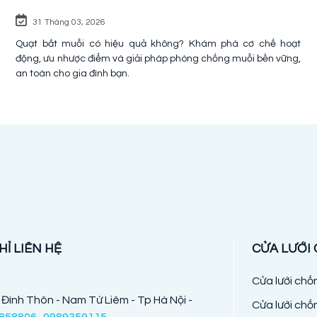
31 Tháng 03, 2026
Quạt bắt muỗi có hiệu quả không? Khám phá cơ chế hoạt
động, ưu nhược điểm và giải pháp phòng chống muỗi bền vững,
an toàn cho gia đình bạn.
HỈ LIÊN HỆ
CỬA LƯỚI
Cửa lưới ch
 Đình Thôn - Nam Từ Liêm - Tp Hà Nội -
Cửa lưới chố
858806 -0989359115