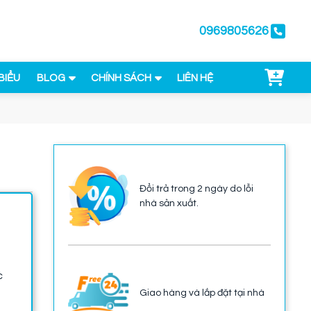
0969805626
BIỂU
BLOG
CHÍNH SÁCH
LIÊN HỆ
Đổi trả trong 2 ngày do lỗi
nhà sản xuất.
c
Giao hàng và lắp đặt tại nhà