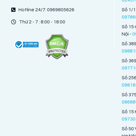
Hotline 24/7: 0969805626
Số 1/1
09786
Thứ 2 - 7 : 8:00 - 18:00
Số 15 
Nội -
0
Số 389
09881
Số 369
09771
Số 256
09818
Số 375
08688
Số 15 
09730
Số 50 
Hà Nội