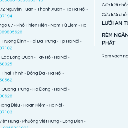
Cửa lưới chố
72 Nguyễn Tuân - Thanh Xuân - Tp Hà Nội -
Cửa lưới chố
87194
LƯỚI AN 
ngõ 87 - Phố Thiên Hiền - Nam Từ Liêm - Hà
969805626
RÈM NGĂ
 Trương Định - Hai Bà Trưng - Tp Hà Nội -
PHÁT
87182
Rèm vách ng
 Lạc Long Quân - Tây Hồ - Hà Nội -
68025
 Thái Thịnh - Đống Đa - Hà Nội -
50562
 Quang Trung - Hà Đông - Hà Nội -
90626
Hàng Điếu - Hoàn Kiếm - Hà Nội -
37103
Việt Hưng - Phường Việt Hưng - Long Biên -
 -
0968321921