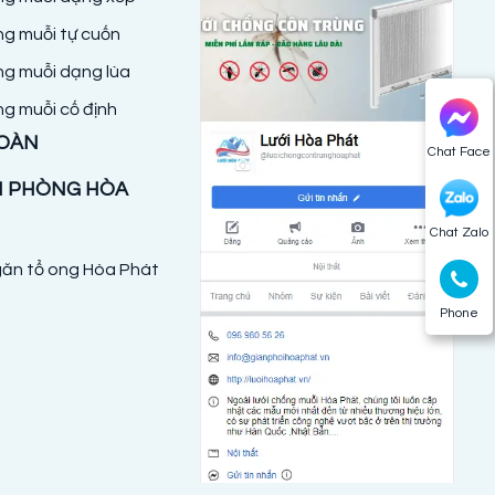
ng muỗi tự cuốn
ng muỗi dạng lùa
ng muỗi cố định
TOÀN
Chat Face
N PHÒNG HÒA
Chat Zalo
ăn tổ ong Hòa Phát
Phone