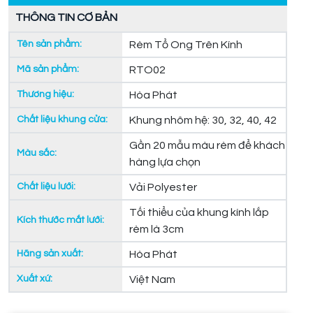
THÔNG TIN CƠ BẢN
Tên sản phẩm:
Rèm Tổ Ong Trên Kính
Mã sản phẩm:
RTO02
Thương hiệu:
Hòa Phát
Chất liệu khung cửa:
Khung nhôm hệ: 30, 32, 40, 42
Gần 20 mẫu màu rèm để khách
Màu sắc:
hàng lựa chọn
Chất liệu lưới:
Vải Polyester
Tối thiểu của khung kính lắp
Kích thước mắt lưới:
rèm là 3cm
Hãng sản xuất:
Hòa Phát
Xuất xứ:
Việt Nam