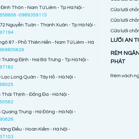
 Đình Thôn - Nam Từ Liêm - Tp Hà Nội -
Cửa lưới chố
858806 -0989359115
Cửa lưới chố
72 Nguyễn Tuân - Thanh Xuân - Tp Hà Nội -
Cửa lưới chố
87194
LƯỚI AN 
ngõ 87 - Phố Thiên Hiền - Nam Từ Liêm - Hà
969805626
RÈM NGĂ
 Trương Định - Hai Bà Trưng - Tp Hà Nội -
PHÁT
87182
Rèm vách ng
 Lạc Long Quân - Tây Hồ - Hà Nội -
68025
 Thái Thịnh - Đống Đa - Hà Nội -
50562
 Quang Trung - Hà Đông - Hà Nội -
90626
Hàng Điếu - Hoàn Kiếm - Hà Nội -
37103