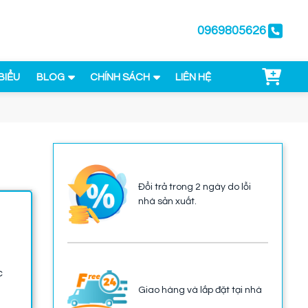
0969805626
BIỂU
BLOG
CHÍNH SÁCH
LIÊN HỆ
Đổi trả trong 2 ngày do lỗi
nhà sản xuất.
c
Giao hàng và lắp đặt tại nhà