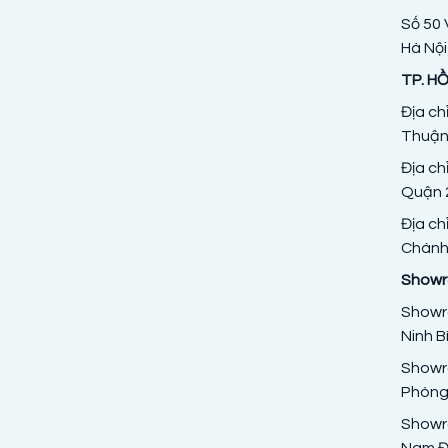
Số 50 
Hà Nội
TP. HỒ
Địa ch
Thuận
Địa ch
Quận 2
Địa ch
Chánh,
Showro
Showro
Ninh B
Showro
Phòng
Showr
Nam Đị