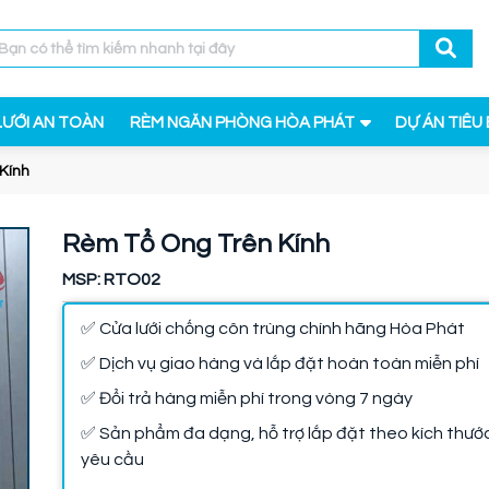
LƯỚI AN TOÀN
RÈM NGĂN PHÒNG HÒA PHÁT
DỰ ÁN TIÊU 
Kính
Rèm Tổ Ong Trên Kính
MSP: RTO02
✅ Cửa lưới chống côn trùng chính hãng Hòa Phát
✅ Dịch vụ giao hàng và lắp đặt hoàn toàn miễn phí
✅ Đổi trả hàng miễn phí trong vòng 7 ngày
✅ Sản phẩm đa dạng, hỗ trợ lắp đặt theo kích thướ
yêu cầu