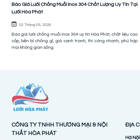
Báo Giá Lưới Chống Muỗi Inox 304 Chất Lượng Uy Tín Tại
Lưới Hòa Phát
02 Tháng 05, 2026
Báo giá lưới chống muỗi inox 304 uy tín Hòa Phát, chất liệu cao
cấp, bền bỉ chống gỉ, giá cạnh tranh, thi công nhanh, phù hợp
mọi không gian sống.
CÔNG TY TNHH THƯƠNG MẠI & NỘI
ĐỊA C
THẤT HÒA PHÁT
Hà Nội