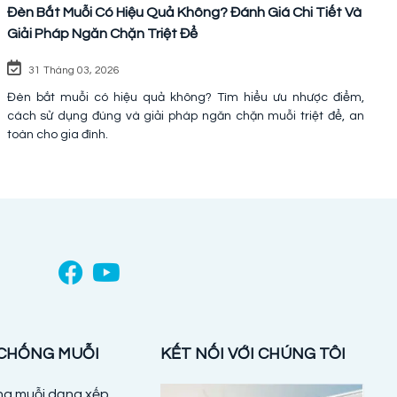
Đèn Bắt Muỗi Có Hiệu Quả Không? Đánh Giá Chi Tiết Và
Giải Pháp Ngăn Chặn Triệt Để
31 Tháng 03, 2026
Đèn bắt muỗi có hiệu quả không? Tìm hiểu ưu nhược điểm,
cách sử dụng đúng và giải pháp ngăn chặn muỗi triệt để, an
toàn cho gia đình.
 CHỐNG MUỖI
KẾT NỐI VỚI CHÚNG TÔI
ống muỗi dạng xếp