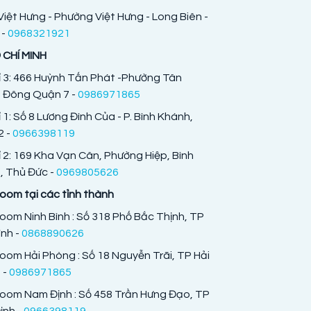
Việt Hưng - Phường Việt Hưng - Long Biên -
 -
0968321921
 CHÍ MINH
ỉ 3: 466 Huỳnh Tấn Phát -Phường Tân
 Đông Quận 7 -
0986971865
ỉ 1: Số 8 Lương Đình Của - P. Bình Khánh,
 -
0966398119
ỉ 2: 169 Kha Vạn Cân, Phường Hiệp, Bình
 Thủ Đức -
0969805626
om tại các tỉnh thành
om Ninh Bình : Số 318 Phố Bắc Thịnh, TP
ình -
0868890626
om Hải Phòng : Số 18 Nguyễn Trãi, TP Hải
 -
0986971865
oom Nam Định : Số 458 Trần Hưng Đạo, TP
nh -
0966398119