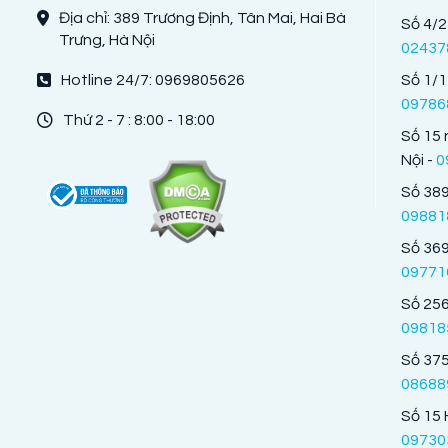
Địa chỉ: 389 Trương Định, Tân Mai, Hai Bà
Số 4/2
Trưng, Hà Nội
02437
Hotline 24/7: 0969805626
Số 1/1
09786
Thứ 2 - 7 : 8:00 - 18:00
Số 15 
Nội -
0
Số 389
09881
Số 369
09771
Số 256
09818
Số 375
08688
Số 15 
09730